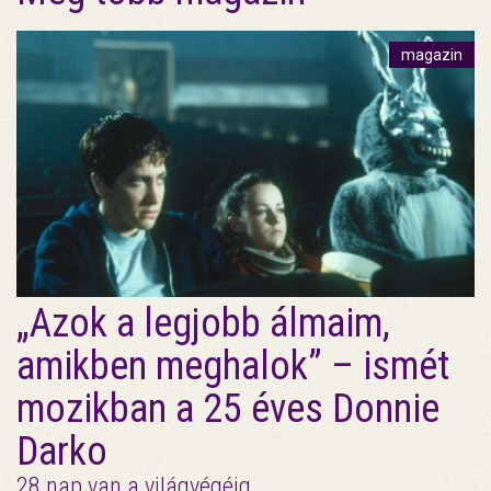
magazin
„Azok a legjobb álmaim,
amikben meghalok” – ismét
mozikban a 25 éves Donnie
Darko
28 nap van a világvégéig