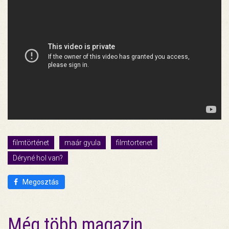
filmtörténet
maár gyula
filmtortenet
Déryné hol van?
Megosztás
Még több magazin