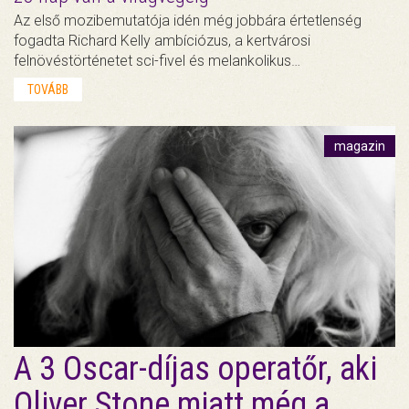
Az első mozibemutatója idén még jobbára értetlenség
fogadta Richard Kelly ambíciózus, a kertvárosi
felnövéstörténetet sci-fivel és melankolikus…
TOVÁBB
magazin
A 3 Oscar-díjas operatőr, aki
Oliver Stone miatt még a