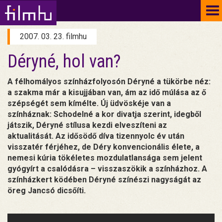
To
na
2007. 03. 23. filmhu
Déryné, hol van?
A félhomályos színházfolyosón Déryné a tükörbe néz:
a szakma már a kisujjában van, ám az idő múlása az ő
szépségét sem kímélte. Új üdvöskéje van a
színháznak: Schodelné a kor divatja szerint, idegből
játszik, Déryné stílusa kezdi elveszíteni az
aktualitását. Az idősödő díva tizennyolc év után
visszatér férjéhez, de Déry konvencionális élete, a
nemesi kúria tökéletes mozdulatlansága sem jelent
gyógyírt a csalódásra – visszaszökik a színházhoz. A
színházkert ködében Déryné színészi nagyságát az
öreg Jancsó dicsőíti.