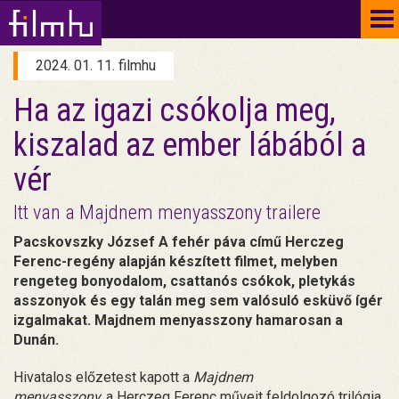
To
na
2024. 01. 11. filmhu
Ha az igazi csókolja meg,
kiszalad az ember lábából a
vér
Itt van a Majdnem menyasszony trailere
Pacskovszky József A fehér páva című Herczeg
Ferenc-regény alapján készített filmet, melyben
rengeteg bonyodalom, csattanós csókok, pletykás
asszonyok és egy talán meg sem valósuló esküvő ígér
izgalmakat. Majdnem menyasszony hamarosan a
Dunán.
Hivatalos előzetest kapott a
Majdnem
menyasszony,
a Herczeg Ferenc műveit feldolgozó trilógia