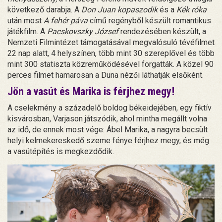
következő darabja. A
Don Juan kopaszodik
és a
Kék róka
után most
A fehér páva
című regényből készült romantikus
játékfilm. A
Pacskovszky József
rendezésében készült, a
Nemzeti Filmintézet támogatásával megvalósuló tévéfilmet
22 nap alatt, 4 helyszínen, több mint 30 szereplővel és több
mint 300 statiszta közreműködésével forgatták. A közel 90
perces filmet hamarosan a Duna nézői láthatják elsőként.
Jön a vasút és Marika is férjhez megy!
A cselekmény a századelő boldog békeidejében, egy fiktív
kisvárosban, Varjason játszódik, ahol mintha megállt volna
az idő, de ennek most vége: Ábel Marika, a nagyra becsült
helyi kelmekereskedő szeme fénye férjhez megy, és még
a vasútépítés is megkezdődik.