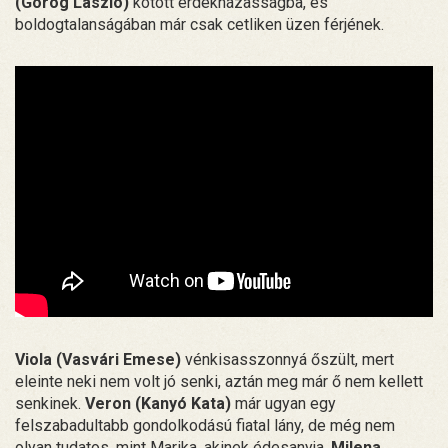
(Görög László)
kötött érdekházasságba, és
boldogtalanságában már csak cetliken üzen férjének.
Viola (Vasvári Emese)
vénkisasszonnyá őszült, mert
eleinte neki nem volt jó senki, aztán meg már ő nem kellett
senkinek.
Veron (Kanyó Kata)
már ugyan egy
felszabadultabb gondolkodású fiatal lány, de még nem
olyan tudatos, mint Marika, akinek édesanyja,
Milena