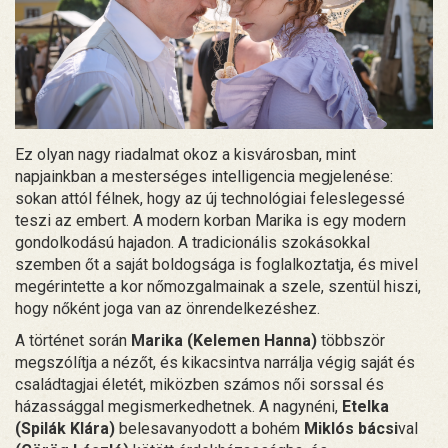
Ez olyan nagy riadalmat okoz a kisvárosban, mint
napjainkban a mesterséges intelligencia megjelenése:
sokan attól félnek, hogy az új technológiai feleslegessé
teszi az embert. A modern korban Marika is egy modern
gondolkodású hajadon. A tradicionális szokásokkal
szemben őt a saját boldogsága is foglalkoztatja, és mivel
megérintette a kor nőmozgalmainak a szele, szentül hiszi,
hogy nőként joga van az önrendelkezéshez.
A történet során
Marika (Kelemen Hanna)
többször
megszólítja a nézőt, és kikacsintva narrálja végig saját és
családtagjai életét, miközben számos női sorssal és
házassággal megismerkedhetnek. A nagynéni,
Etelka
(Spilák Klára)
belesavanyodott a bohém
Miklós bácsi
val