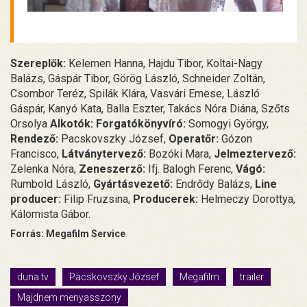
Szereplők:
Kelemen Hanna, Hajdu Tibor, Koltai-Nagy
Balázs, Gáspár Tibor, Görög László, Schneider Zoltán,
Csombor Teréz, Spilák Klára, Vasvári Emese, László
Gáspár, Kanyó Kata, Balla Eszter, Takács Nóra Diána, Szőts
Orsolya
Alkotók:
Forgatókönyvíró:
Somogyi György,
Rendező:
Pacskovszky József,
Operatőr:
Gózon
Francisco,
Látványtervező:
Bozóki Mara,
Jelmeztervező:
Zelenka Nóra,
Zeneszerző:
Ifj. Balogh Ferenc,
Vágó:
Rumbold László,
Gyártásvezető:
Endrődy Balázs,
Line
producer:
Filip Fruzsina,
Producerek:
Helmeczy Dorottya,
Kálomista Gábor.
Forrás: Megafilm Service
duna tv
Pacskovszky József
Megafilm
trailer
Majdnem menyasszony