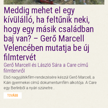
Meddig mehet el egy
kívülálló, ha feltűnik neki,
hogy egy másik családban
baj van? – Gerő Marcell
Velencében mutatja be új
filmtervét
Gerő Marcell és László Sára a Care című
filmtervről
Első nagyjátékfilm-rendezésére készül Gerő Marcell, a
Káin gyermekei című dokumentumfilm alkotója. A Care
egy Berlinből a nyári szünetre…
TOVÁBB