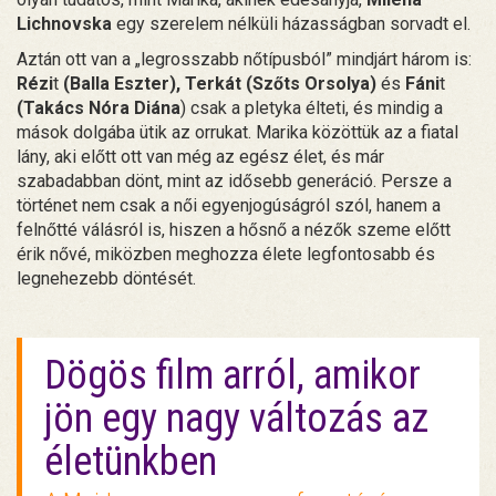
Lichnovska
egy szerelem nélküli házasságban sorvadt el.
Aztán ott van a „legrosszabb nőtípusból” mindjárt három is:
Rézi
t
(Balla Eszter), Terkát (Szőts Orsolya)
és
Fáni
t
(Takács Nóra Diána
) csak a pletyka élteti, és mindig a
mások dolgába ütik az orrukat. Marika közöttük az a fiatal
lány, aki előtt ott van még az egész élet, és már
szabadabban dönt, mint az idősebb generáció. Persze a
történet nem csak a női egyenjogúságról szól, hanem a
felnőtté válásról is, hiszen a hősnő a nézők szeme előtt
érik nővé, miközben meghozza élete legfontosabb és
legnehezebb döntését.
Dögös film arról, amikor
jön egy nagy változás az
életünkben