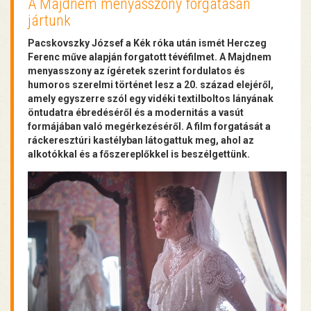
A Majdnem menyasszony forgatásán
jártunk
Pacskovszky József a Kék róka után ismét Herczeg
Ferenc műve alapján forgatott tévéfilmet. A Majdnem
menyasszony az ígéretek szerint fordulatos és
humoros szerelmi történet lesz a 20. század elejéről,
amely egyszerre szól egy vidéki textilboltos lányának
öntudatra ébredéséről és a modernitás a vasút
formájában való megérkezéséről. A film forgatását a
ráckeresztúri kastélyban látogattuk meg, ahol az
alkotókkal és a főszereplőkkel is beszélgettünk.