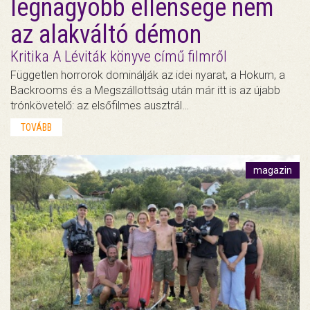
legnagyobb ellensége nem
az alakváltó démon
Kritika A Léviták könyve című filmről
Független horrorok dominálják az idei nyarat, a Hokum, a
Backrooms és a Megszállottság után már itt is az újabb
trónkövetelő: az elsőfilmes ausztrál…
TOVÁBB
magazin