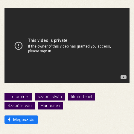
filmtörténet
szabó istván
filmtortenet
Szabő István
Hanussen
Megosztás