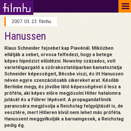
To
na
2007. 03. 23. filmhu
Hanussen
Klaus Schneider fejsebet kap Piavénál. Miközben
ellátják a sebet, orvosa felfedezi, hogy a betege
képes hipnózist előidézni. Nowotny százados, volt
varietéigazgató a szórakoztatóiparban kamatoztatja
Schneider képességeit, Bécsbe viszi, és itt Hanussen
néven egyre szenzációsabb sikereket arat. Később
Berlinbe megy, és jövőbe látó képességével ő lesz a
próféta, aki képes előre megjósolni Hitler hatalomra
jutását és a Führer lépéseit. A propagandafőnök
parancsára megjósolja a Reichstag felgyújtását is, de
vesztére, mert Hitleren kívül nem lehet más próféta.
Hanussent meggyilkolják a barnaingesek, a Reichstag
pedig ég.