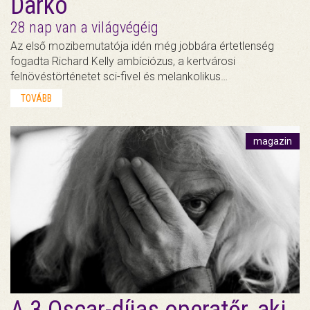
Darko
28 nap van a világvégéig
Az első mozibemutatója idén még jobbára értetlenség
fogadta Richard Kelly ambíciózus, a kertvárosi
felnövéstörténetet sci-fivel és melankolikus…
TOVÁBB
magazin