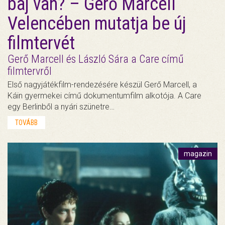
baj van? – Gerő Marcell
Velencében mutatja be új
filmtervét
Gerő Marcell és László Sára a Care című
filmtervről
Első nagyjátékfilm-rendezésére készül Gerő Marcell, a
Káin gyermekei című dokumentumfilm alkotója. A Care
egy Berlinből a nyári szünetre…
TOVÁBB
magazin