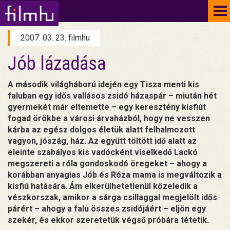
To
na
2007. 03. 23. filmhu
Jób lázadása
A második világháború idején egy Tisza menti kis
faluban egy idős vallásos zsidó házaspár – miután hét
gyermekét már eltemette – egy keresztény kisfiút
fogad örökbe a városi árvaházból, hogy ne vesszen
kárba az egész dolgos életük alatt felhalmozott
vagyon, jószág, ház. Az együtt töltött idő alatt az
eleinte szabályos kis vadócként viselkedő Lackó
megszereti a róla gondoskodó öregeket – ahogy a
korábban anyagias Jób és Róza mama is megváltozik a
kisfiú hatására. Ám elkerülhetetlenül közeledik a
vészkorszak, amikor a sárga csillaggal megjelölt idős
párért – ahogy a falu összes zsidójáért – eljön egy
szekér, és ekkor szeretetük végső próbára tétetik.