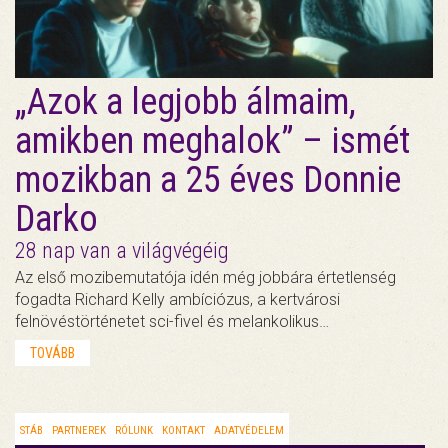
„Azok a legjobb álmaim,
amikben meghalok” – ismét
mozikban a 25 éves Donnie
Darko
28 nap van a világvégéig
Az első mozibemutatója idén még jobbára értetlenség
fogadta Richard Kelly ambíciózus, a kertvárosi
felnövéstörténetet sci-fivel és melankolikus…
TOVÁBB
STÁB
PARTNEREK
RÓLUNK
KONTAKT
ADATVÉDELEM