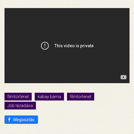
filmtörténet
kabay barna
filmtortenet
Jób lázadása
Megosztás