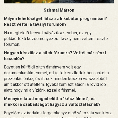
Szirmai Márton
Milyen lehetőséget látsz az Inkubátor programban?
Részt vettél a tavalyi fórumon?
Ha megfelelő tervvel pályázik az ember, ez egy
példaértékű kezdeményezés. Tavaly nem vettem részt a
fórumon.
Hogyan készülsz a pitch fórumra? Vettél már részt
hasonlón?
Egyetlen külföldi pitch élményem volt egy
dokumentumfilmemmel, ott is felkészítettek bennünket a
prezentációnkra, és itt sok minden köszön vissza abból,
amit akkor ott átéltem. Igyekszem azt átadni a rövid idő
alatt, hogy mi a víziónk ezzel a filmmel.
Mennyire látod magad előtt a "kész filmet", és
mekkora szabadságot hagysz a változtatásnak?
Egyelőre az irodalmi forgatókönyv első változata van kész,