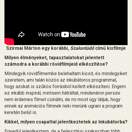
Szirmai Márton egy korábbi,
Szalontüdő
című kisfilmje
Milyen élményeket, tapasztalatokat jelentett
számodra a korábbi rövidfilmjeid elkészítése?
Mindegyik rövidfilmembe belehaltam kicsit, és mindegyiket
szeretem, ami talán közös az inkubátoros programmal,
hogy azokat is szűkös forrásból kellett elkészíteni. Engem
ez inkább inspirál, mintsem hátráltat, mindenáron persze
nem érdemes filmet csinálni, de mi most úgy látjuk, hogy
ennek az animációs filmnek neki merünk ugrani a program
keretén belül is.
Kikkel, milyen csapattal jelentkeztetek az Inkubátorba?
Egyedül jelentkeztem, de a fejlesztési szakaszban több