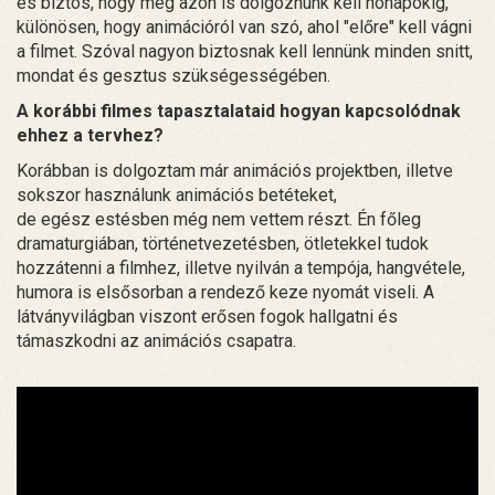
és biztos, hogy még azon is dolgoznunk kell hónapokig,
különösen, hogy animációról van szó, ahol "előre" kell vágni
a filmet. Szóval nagyon biztosnak kell lennünk minden snitt,
mondat és gesztus szükségességében.
A korábbi filmes tapasztalataid hogyan kapcsolódnak
ehhez a tervhez?
Korábban is dolgoztam már animációs projektben, illetve
sokszor használunk animációs betéteket,
de egész estésben még nem vettem részt. Én főleg
dramaturgiában, történetvezetésben, ötletekkel tudok
hozzátenni a filmhez, illetve nyilván a tempója, hangvétele,
humora is elsősorban a rendező keze nyomát viseli. A
látványvilágban viszont erősen fogok hallgatni és
támaszkodni az animációs csapatra.