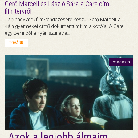
Gerő Marcell és László Sára a Care című
filmtervről
Első nagyjátékfilm-rendezésére készül Gerő Marcell, a
Káin gyermekei című dokumentumfilm alkotója. A Care
egy Berlinből a nyári szünetre…
TOVÁBB
magazin
„Azok a legjobb álmaim,