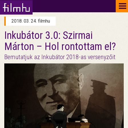
To
na
2018. 03. 24. filmhu
Inkubátor 3.0: Szirmai
Márton – Hol rontottam el?
Bemutatjuk az Inkubátor 2018-as versenyzőit