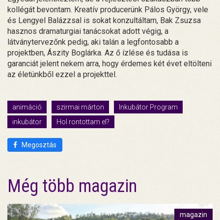
kollégát bevontam. Kreatív producerünk Pálos György, vele
és Lengyel Balázzsal is sokat konzultáltam, Bak Zsuzsa
hasznos dramaturgiai tanácsokat adott végig, a
látványtervezőnk pedig, aki talán a legfontosabb a
projektben, Ászity Boglárka. Az ő ízlése és tudása is
garanciát jelent nekem arra, hogy érdemes két évet eltölteni
az életünkből ezzel a projekttel.
animáció
szirmai márton
Inkubátor Program
inkubátor
Hol rontottam el?
Megosztás
Még több magazin
magazin