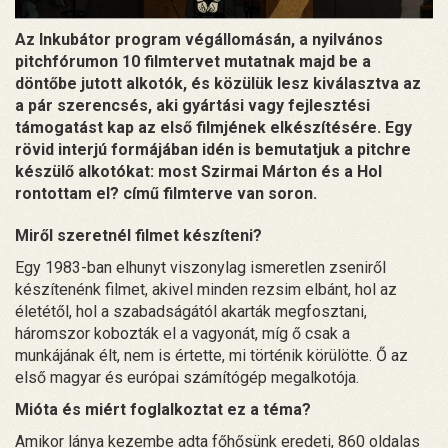
Az Inkubátor program végállomásán, a nyilvános
pitchfórumon 10 filmtervet mutatnak majd be a
döntőbe jutott alkotók, és közülük lesz kiválasztva az
a pár szerencsés, aki gyártási vagy fejlesztési
támogatást kap az első filmjének elkészítésére. Egy
rövid interjú formájában idén is bemutatjuk a pitchre
készülő alkotókat: most Szirmai Márton és a Hol
rontottam el? című filmterve van soron.
Miről szeretnél filmet készíteni?
Egy 1983-ban elhunyt viszonylag ismeretlen zseniről
készítenénk filmet, akivel minden rezsim elbánt, hol az
életétől, hol a szabadságától akarták megfosztani,
háromszor kobozták el a vagyonát, míg ő csak a
munkájának élt, nem is értette, mi történik körülötte. Ő az
első magyar és európai számítógép megalkotója.
Mióta és miért foglalkoztat ez a téma?
Amikor lánya kezembe adta főhősünk eredeti, 860 oldalas