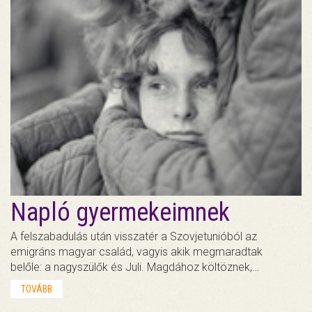
Napló gyermekeimnek
A felszabadulás után visszatér a Szovjetunióból az
emigráns magyar család, vagyis akik megmaradtak
belőle: a nagyszülők és Juli. Magdához költöznek,…
TOVÁBB