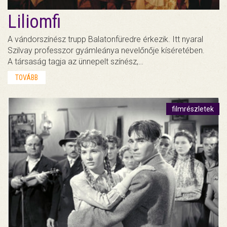
Liliomfi
A vándorszínész trupp Balatonfüredre érkezik. Itt nyaral
Szilvay professzor gyámleánya nevelőnője kíséretében.
A társaság tagja az ünnepelt színész,…
TOVÁBB
filmrészletek