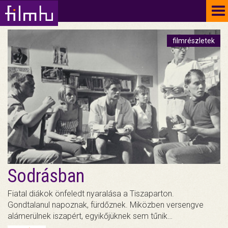
To
na
filmrészletek
Sodrásban
Fiatal diákok önfeledt nyaralása a Tiszaparton.
Gondtalanul napoznak, fürdőznek. Miközben versengve
alámerülnek iszapért, egyikőjüknek sem tűnik…