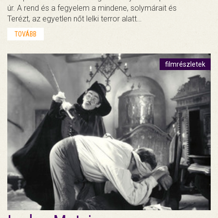
úr. A rend és a fegyelem a mindene, solymárait és
Terézt, az egyetlen nőt lelki terror alatt…
TOVÁBB
filmrészletek