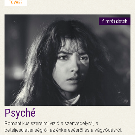
TOVÁBB
filmrészletek
Psyché
Romantikus szerelmi vízió a szenvedélyről, a
beteljesületlenségről, az énkeresésről és a vágyódásról.