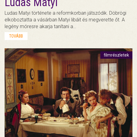
Ludas Matyi
Ludas Matyi története a reformkorban játszódik. Döbrögi
elkoboztatta a vásárban Matyi libáit és megverette őt. A
legény móresre akarja tanítani a…
TOVÁBB
filmrészletek