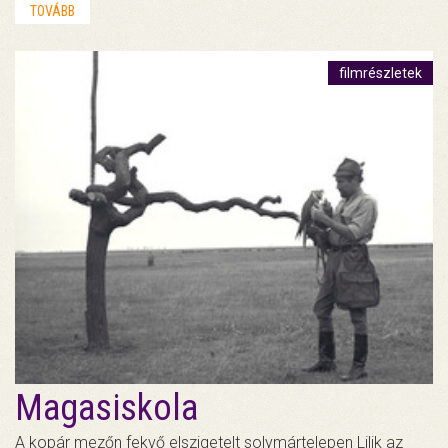
TOVÁBB
filmrészletek
Magasiskola
A kopár mezőn fekvő elszigetelt solymártelepen Lilik az