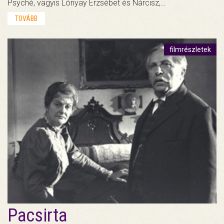
Psyché, vagyis Lónyay Erzsébet és Nárcisz,…
TOVÁBB
filmrészletek
Pacsirta