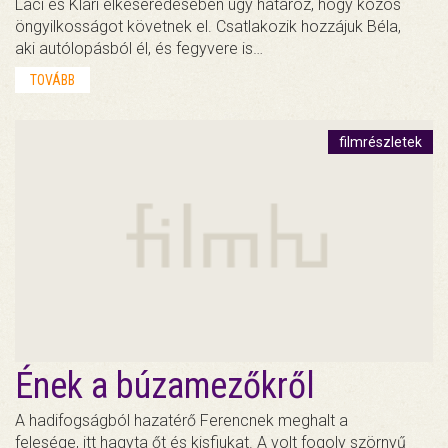
Laci és Klári elkeseredésében úgy határoz, hogy közös
öngyilkosságot követnek el. Csatlakozik hozzájuk Béla,
aki autólopásból él, és fegyvere is…
TOVÁBB
filmrészletek
Ének a búzamezőkről
A hadifogságból hazatérő Ferencnek meghalt a
felesége, itt hagyta őt és kisfiukat. A volt fogoly szörnyű