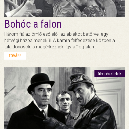
Bohóc a falon
Három fiú az ömlő eső elől, az ablakot betörve, egy
hétvégi házba menekül. A kamra felfedezése közben a
tulajdonosok is megérkeznek, így a ”jogtalan…
TOVÁBB
filmrészletek