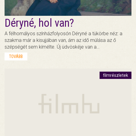
Déryné, hol van?
A félhomályos színházfolyosón Déryné a tükörbe néz: a
szakma már a kisujjában van, ám az idő múlása az ő
szépségét sem kímélte. Új üdvöskéje van a…
TOVÁBB
filmrészletek