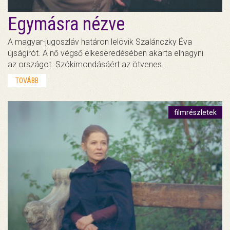
Egymásra nézve
A magyar-jugoszláv határon lelövik Szalánczky Éva
újságírót. A nő végső elkeseredésében akarta elhagyni
az országot. Szókimondásáért az ötvenes…
TOVÁBB
filmrészletek