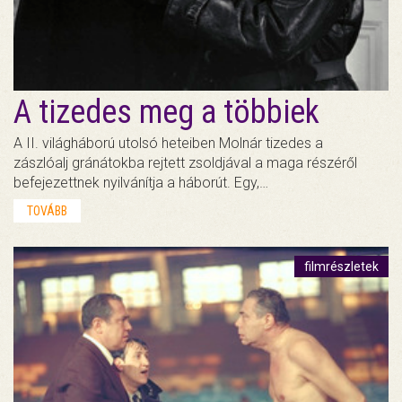
A tizedes meg a többiek
A II. világháború utolsó heteiben Molnár tizedes a
zászlóalj gránátokba rejtett zsoldjával a maga részéről
befejezettnek nyilvánítja a háborút. Egy,…
TOVÁBB
filmrészletek