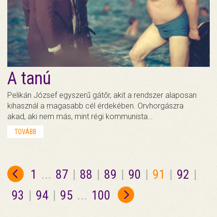
A tanú
Pelikán József egyszerű gátőr, akit a rendszer alaposan
kihasznál a magasabb cél érdekében. Orvhorgászra
akad, aki nem más, mint régi kommunista…
TOVÁBB
1
...
87
|
88
|
89
|
90
|
91
|
92
|
93
|
94
|
95
...
100