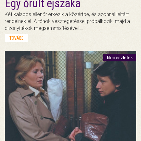
Egy őrült éjszaka
Két kalapos ellenőr érkezik a közértbe, és azonnal leltárt
rendelnek el. A főnök vesztegetéssel próbálkozik, majd a
bizonyítékok megsemmisítésével.…
TOVÁBB
filmrészletek