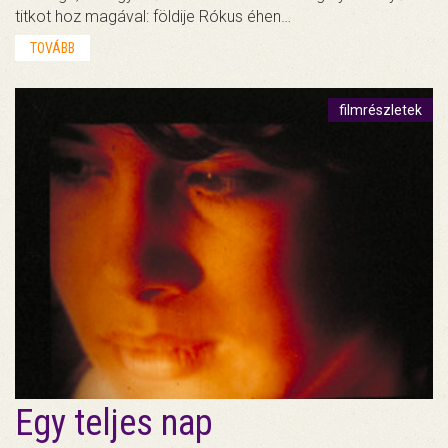
titkot hoz magával: földije Rókus éhen…
TOVÁBB
filmrészletek
Egy teljes nap