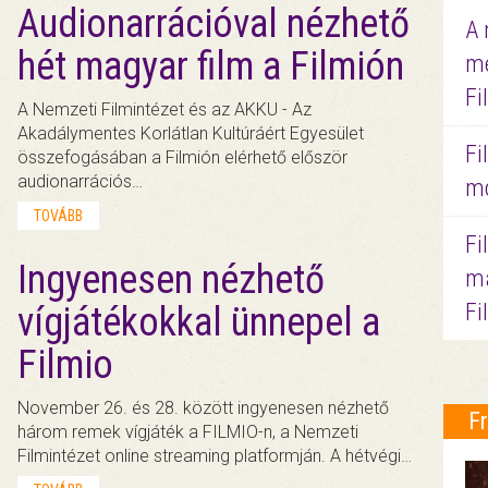
Audionarrációval nézhető
A 
hét magyar film a Filmión
me
Fi
A Nemzeti Filmintézet és az AKKU - Az
Akadálymentes Korlátlan Kultúráért Egyesület
Fi
összefogásában a Filmión elérhető először
audionarrációs…
mo
TOVÁBB
Fi
Ingyenesen nézhető
ma
Fi
vígjátékokkal ünnepel a
Filmio
November 26. és 28. között ingyenesen nézhető
F
három remek vígjáték a FILMIO-n, a Nemzeti
Filmintézet online streaming platformján. A hétvégi…