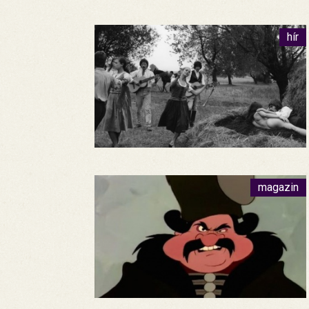
hír
magazin