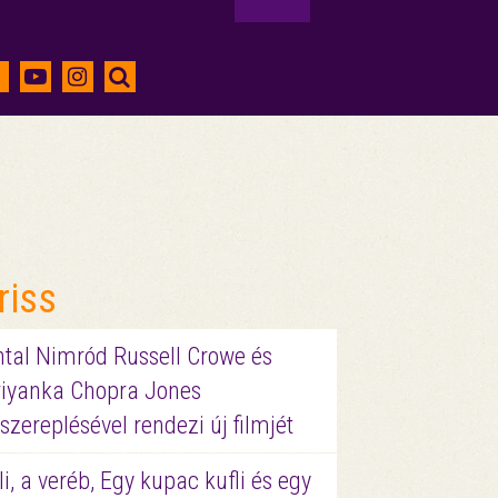
riss
ntal Nimród Russell Crowe és
riyanka Chopra Jones
szereplésével rendezi új filmjét
li, a veréb, Egy kupac kufli és egy