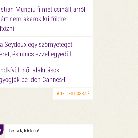
istian Mungiu filmet csinált arról,
ért nem akarok külföldre
ltözni
a Seydoux egy szörnyeteget
eret, és nincs ezzel egyedül
ndkívüli női alakítások
gyogják be idén Cannes-t
A TELJES DOSSZIÉ
Tessék, léleklufi!