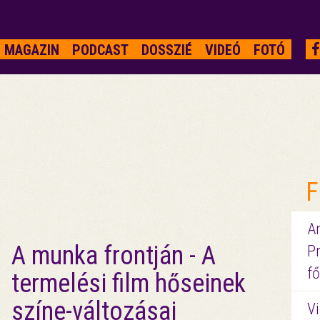
MAGAZIN
PODCAST
DOSSZIÉ
VIDEÓ
FOTÓ
F
A
A munka frontján - A
P
fő
termelési film hőseinek
színe-változásai
Vi