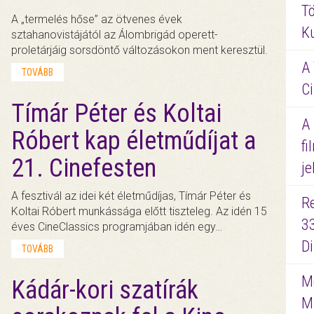
Tö
A „termelés hőse” az ötvenes évek
K
sztahanovistájától az Álombrigád operett-
proletárjáig sorsdöntő változásokon ment keresztül.
A 
TOVÁBB
Ci
Tímár Péter és Koltai
A
Róbert kap életműdíjat a
fi
21. Cinefesten
je
A fesztivál az idei két életműdíjas, Tímár Péter és
R
Koltai Róbert munkássága előtt tiszteleg. Az idén 15
3
éves CineClassics programjában idén egy…
D
TOVÁBB
Me
Kádár-kori szatírák
M