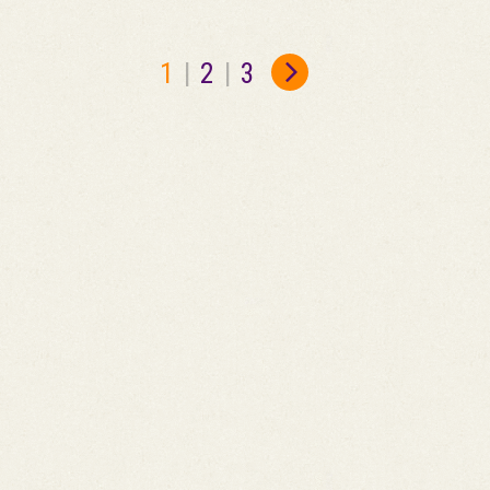
1
|
2
|
3