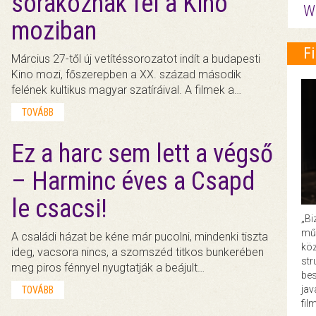
sorakoznak fel a Kino
W
moziban
F
Március 27-től új vetítéssorozatot indít a budapesti
Kino mozi, főszerepben a XX. század második
felének kultikus magyar szatíráival. A filmek a…
TOVÁBB
Ez a harc sem lett a végső
– Harminc éves a Csapd
le csacsi!
„Bi
műk
A családi házat be kéne már pucolni, mindenki tiszta
köz
ideg, vacsora nincs, a szomszéd titkos bunkerében
str
meg piros fénnyel nyugtatják a beájult…
bes
ja
TOVÁBB
fil