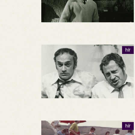
hír
hír