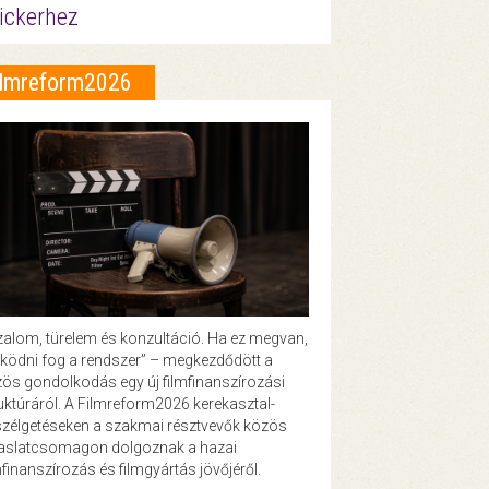
ickerhez
ilmreform2026
zalom, türelem és konzultáció. Ha ez megvan,
ödni fog a rendszer” – megkezdődött a
ös gondolkodás egy új filmfinanszírozási
uktúráról. A Filmreform2026 kerekasztal-
zélgetéseken a szakmai résztvevők közös
vaslatcsomagon dolgoznak a hazai
mfinanszírozás és filmgyártás jövőjéről.