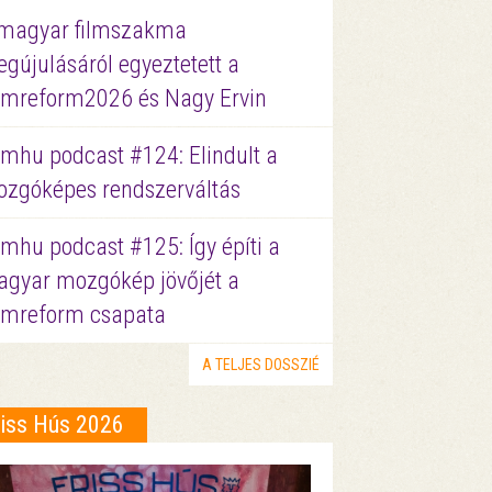
magyar filmszakma
gújulásáról egyeztetett a
lmreform2026 és Nagy Ervin
lmhu podcast #124: Elindult a
zgóképes rendszerváltás
lmhu podcast #125: Így építi a
gyar mozgókép jövőjét a
lmreform csapata
A TELJES DOSSZIÉ
riss Hús 2026