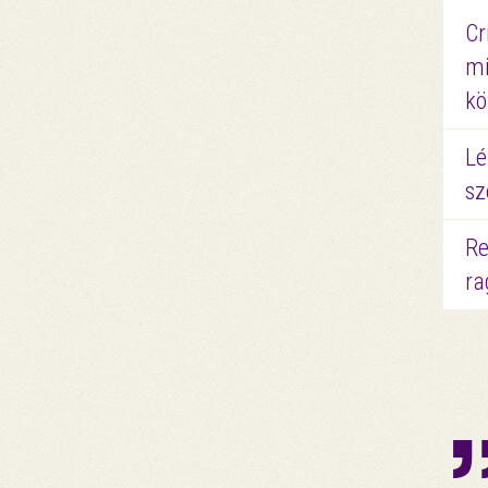
Cr
mi
kö
Lé
sz
Re
ra