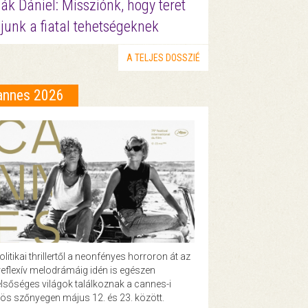
ák Dániel: Missziónk, hogy teret
junk a fiatal tehetségeknek
A TELJES DOSSZIÉ
annes 2026
olitikai thrillertől a neonfényes horroron át az
eflexív melodrámáig idén is egészen
lsőséges világok találkoznak a cannes-i
ös szőnyegen május 12. és 23. között.