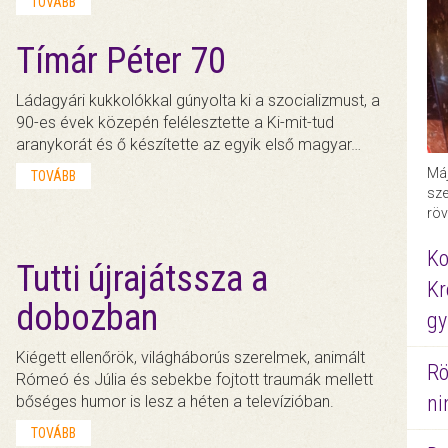
TOVÁBB
Tímár Péter 70
Ládagyári kukkolókkal gúnyolta ki a szocializmust, a
90-es évek közepén felélesztette a Ki-mit-tud
aranykorát és ő készítette az egyik első magyar…
Máj
TOVÁBB
sze
röv
Ko
Tutti újrajátssza a
Kr
dobozban
gy
Kiégett ellenőrök, világháborús szerelmek, animált
Rö
Rómeó és Júlia és sebekbe fojtott traumák mellett
ni
bőséges humor is lesz a héten a televízióban.
TOVÁBB