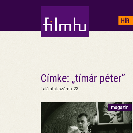
HIRDETÉS
HÍR
Címke: „tímár péter”
Találatok száma: 23
magazin