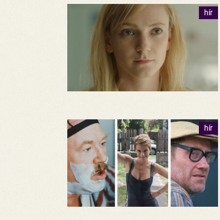
hír
hír