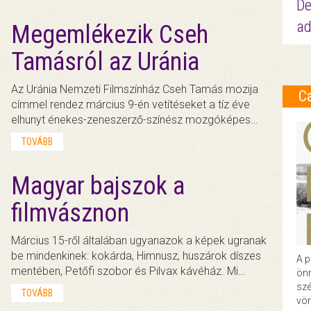
De
ad
Megemlékezik Cseh
Tamásról az Uránia
Az Uránia Nemzeti Filmszínház Cseh Tamás mozija
C
címmel rendez március 9-én vetítéseket a tíz éve
elhunyt énekes-zeneszerző-színész mozgóképes…
TOVÁBB
Magyar bajszok a
filmvásznon
Március 15-ről általában ugyanazok a képek ugranak
be mindenkinek: kokárda, Himnusz, huszárok díszes
A p
mentében, Petőfi szobor és Pilvax kávéház. Mi…
önr
szé
TOVÁBB
vör