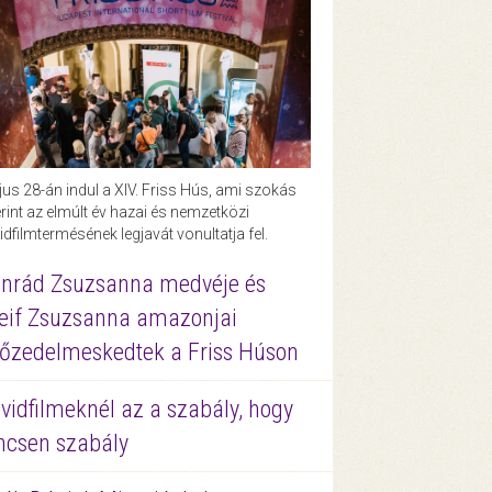
us 28-án indul a XIV. Friss Hús, ami szokás
rint az elmúlt év hazai és nemzetközi
idfilmtermésének legjavát vonultatja fel.
nrád Zsuzsanna medvéje és
eif Zsuzsanna amazonjai
őzedelmeskedtek a Friss Húson
vidfilmeknél az a szabály, hogy
ncsen szabály