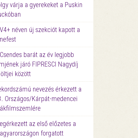
lgy várja a gyerekeket a Puskin
uckóban
V4+ néven új szekciót kapott a
nefest
 Csendes barát az év legjobb
lmjének járó FIPRESCI Nagydíj
löltjei között
ekordszámú nevezés érkezett a
3. Országos/Kárpát-medencei
iákfilmszemlére
gérkezett az első előzetes a
agyarországon forgatott