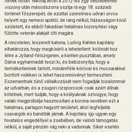
filmek hősei. Nikolaj Arcel a 2012-es
Egy veszedelmes
viszony
után másodszorra osztja rá egy 18. századi
történet főszerepét, de ezúttal szerelmes udvari orvos
helyett egy nemesi apától, de rang nélkül, házasságon kívül
született, és ebből fakadóan hatalmas bizonyítási vágy
fűtötte veterán alakját ölti magára.
A nincstelen, leszerelt katona, Ludvig Kahlen kapitány
elhatározza, hogy megkísérli a lehetetlent: kolóniát hoz
létre a Jylland-félszigeten, a kietlen pusztában, amely
Dánia egyharmadát teszi ki, és bebizonyítja, hogy a
terméketlennek tartott, mindenféle kóróval és mocsarakkal
borított vidéken is lehet haszonnövényt termeszteni.
Eszementnek tűnő vállalkozását nem fogadják bizalommal
az udvarban, és a zsugori rizsporosok csak azért állnak
kötélnek, mert tudják, hogy a királyuknak szívügye, hogy
valaki megpróbálja hasznosítani a korona nevében ezt a
hatalmas, parlagon hagyott területet, ahol legfeljebb
csavargók és banditák járnak. A kapitány így ugyan egy
hivatalos engedéllyel a zsebében, de valódi támogatás
nélkül, a saját pénzén vág neki a vadonnak. Siker esetén