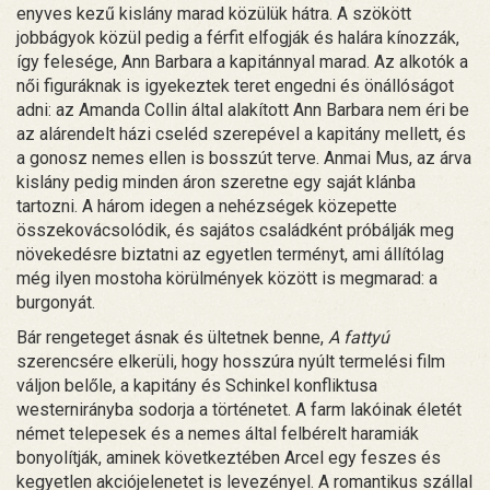
enyves kezű kislány marad közülük hátra. A szökött
jobbágyok közül pedig a férfit elfogják és halára kínozzák,
így felesége, Ann Barbara a kapitánnyal marad. Az alkotók a
női figuráknak is igyekeztek teret engedni és önállóságot
adni: az Amanda Collin által alakított Ann Barbara nem éri be
az alárendelt házi cseléd szerepével a kapitány mellett, és
a gonosz nemes ellen is bosszút terve. Anmai Mus, az árva
kislány pedig minden áron szeretne egy saját klánba
tartozni. A három idegen a nehézségek közepette
összekovácsolódik, és sajátos családként próbálják meg
növekedésre biztatni az egyetlen terményt, ami állítólag
még ilyen mostoha körülmények között is megmarad: a
burgonyát.
Bár rengeteget ásnak és ültetnek benne,
A fattyú
szerencsére elkerüli, hogy hosszúra nyúlt termelési film
váljon belőle, a kapitány és Schinkel konfliktusa
westernirányba sodorja a történetet. A farm lakóinak életét
német telepesek és a nemes által felbérelt haramiák
bonyolítják, aminek következtében Arcel egy feszes és
kegyetlen akciójelenetet is levezényel. A romantikus szállal