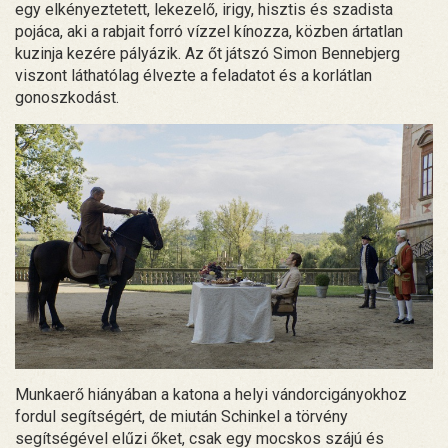
egy elkényeztetett, lekezelő, irigy, hisztis és szadista
pojáca, aki a rabjait forró vízzel kínozza, közben ártatlan
kuzinja kezére pályázik. Az őt játszó Simon Bennebjerg
viszont láthatólag élvezte a feladatot és a korlátlan
gonoszkodást.
Munkaerő hiányában a katona a helyi vándorcigányokhoz
fordul segítségért, de miután Schinkel a törvény
segítségével elűzi őket, csak egy mocskos szájú és