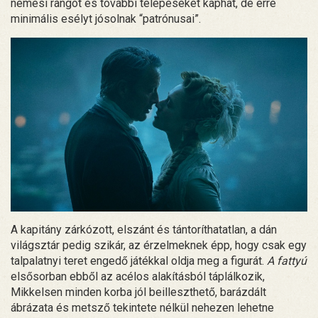
nemesi rangot és további telepeseket kaphat, de erre
minimális esélyt jósolnak “patrónusai”.
A kapitány zárkózott, elszánt és tántoríthatatlan, a dán
világsztár pedig szikár, az érzelmeknek épp, hogy csak egy
talpalatnyi teret engedő játékkal oldja meg a figurát.
A fattyú
elsősorban ebből az acélos alakításból táplálkozik,
Mikkelsen minden korba jól beilleszthető, barázdált
ábrázata és metsző tekintete nélkül nehezen lehetne