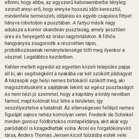
elhinni, hogy ebbe, az egyszerű katonaemberbe tényleg
szorult annyi erő, hogy ennyire hosszú időn keresztül,
mindenféle természeti, időjárási és egyéb csapásra fittyet
hányva robotoljon a pusztában.
A fattyú
másik nagy
aduásza a komor skandináv pusztaság, amely ijesztően
üres és fenyegető az óriási nagytotálokon. A főhős
hangyányira zsugorodik a részvétlen tájon,
próbálkozásainak reménytelensége tölti meg ilyenkor a
vásznat. Legalábbis kezdetben.
Kahlen mellett egyedül az egyetlen közeli település papja
áll ki, aki segítségként a nyakába var két szökött jobbágyat.
A házaspár egy helyi nemes birtokáról szökött meg, aki
magisztrátusként a sajátjának tekinti az egész pusztaságot
és nem nézi jó szemmel, hogy a kapitány a király nevében
farmot, majd kolóniát hoz létre a területen, így
veszélyeztetve a hatalmát. Az ellenségesen fellépő nemes
figuráját sajnos nehéz komolyan venni. Frederik de Schinkel
minden gonosz földbirtokos mintapéldánya, akit akár egy
paródiából is kiragadhattak volna. Arcel és forgatókönyvíró
társa, Anders Thomas Jensen kicsit túlzásba estek vele: