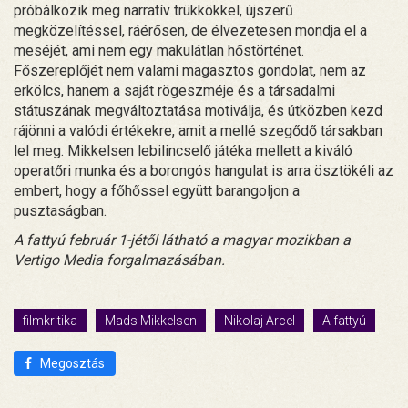
próbálkozik meg narratív trükkökkel, újszerű
megközelítéssel, ráérősen, de élvezetesen mondja el a
meséjét, ami nem egy makulátlan hőstörténet.
Főszereplőjét nem valami magasztos gondolat, nem az
erkölcs, hanem a saját rögeszméje és a társadalmi
státuszának megváltoztatása motiválja, és útközben kezd
rájönni a valódi értékekre, amit a mellé szegődő társakban
lel meg. Mikkelsen lebilincselő játéka mellett a kiváló
operatőri munka és a borongós hangulat is arra ösztökéli az
embert, hogy a főhőssel együtt barangoljon a
pusztaságban.
A fattyú február 1-jétől látható a magyar mozikban a
Vertigo Media forgalmazásában.
filmkritika
Mads Mikkelsen
Nikolaj Arcel
A fattyú
Megosztás