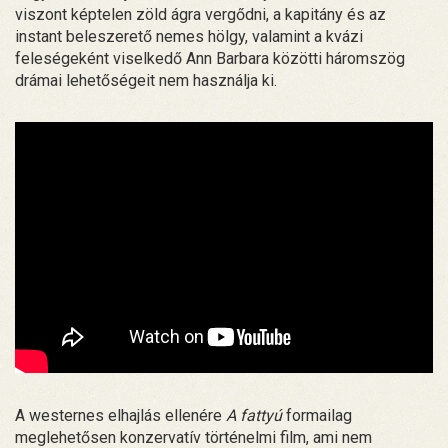
viszont képtelen zöld ágra vergődni, a kapitány és az
instant beleszerető nemes hölgy, valamint a kvázi
feleségeként viselkedő Ann Barbara közötti háromszög
drámai lehetőségeit nem használja ki.
A westernes elhajlás ellenére
A fattyú
formailag
meglehetősen konzervatív történelmi film, ami nem