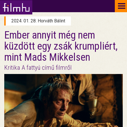
To
na
2024. 01. 28. Horváth Bálint
Ember annyit még nem
küzdött egy zsák krumpliért,
mint Mads Mikkelsen
Kritika A fattyú című filmről