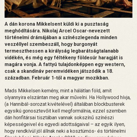
A dán korona Mikkelsent küldi ki a pusztaság
meghódítására. Nikolaj Arcel Oscar-nevezett
történelmi drámájában a színészlegenda minden
veszéllyel szembeszáll, hogy burgonyát
termeszthessen a királyság legbarátságtalanabb
vidékén, és még egy féltékeny földesúr haragját is
magára vonja. A fattyú tulajdonképpen egy western,
csak a skandináv peremvidéken játszódik a 18.
században. Február 1-től a magyar mozikban.
Mads Mikkelsen kemény, mint a hálátlan föld, amit
olyannyira elszántan meg akar művelni. Ha Hollywood hívja,
(a Hannibál-sorozat kivételével) általában blockbusterek
egysíkú gonosztevőit kell megformálnia, ezzel szemben
dán honfitársai tisztában vannak sokszínű színészi
képességeivel és egyedi adottságaival – az egyik ilyen,
hogy rendkívül jól állnak neki a kosztümös- és történelmi