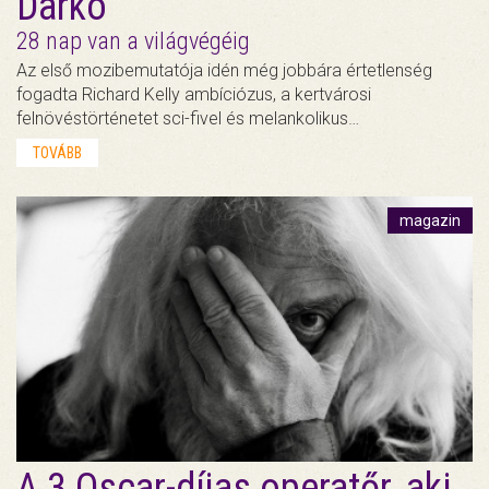
Darko
28 nap van a világvégéig
Az első mozibemutatója idén még jobbára értetlenség
fogadta Richard Kelly ambíciózus, a kertvárosi
felnövéstörténetet sci-fivel és melankolikus…
TOVÁBB
magazin
A 3 Oscar-díjas operatőr, aki