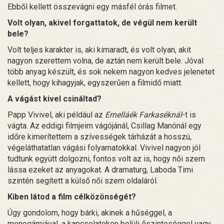
Ebből kellett összevágni egy másfél órás filmet.
Volt olyan, akivel forgattatok, de végül nem került
bele?
Volt teljes karakter is, aki kimaradt, és volt olyan, akit
nagyon szerettem volna, de aztán nem került bele. Jóval
több anyag készült, és sok nekem nagyon kedves jelenetet
kellett, hogy kihagyjak, egyszerűen a filmidő miatt.
A vágást kivel csináltad?
Papp Vivivel, aki például az
Ernelláék Farkaséknál
-t is
vágta. Az eddigi filmjeim vágójánál, Csillag Manónál egy
időre kimerítettem a szívességek tárházát a hosszú,
végeláthatatlan vágási folyamatokkal. Vivivel nagyon jól
tudtunk együtt dolgozni, fontos volt az is, hogy női szem
lássa ezeket az anyagokat. A dramaturg, Laboda Timi
szintén segített a külső női szem oldaláról.
Kiben látod a film célközönségét?
Úgy gondolom, hogy bárki, akinek a hűséggel, a
monogámiával, a kapcsolatokon belüli őszinteséggel vagy