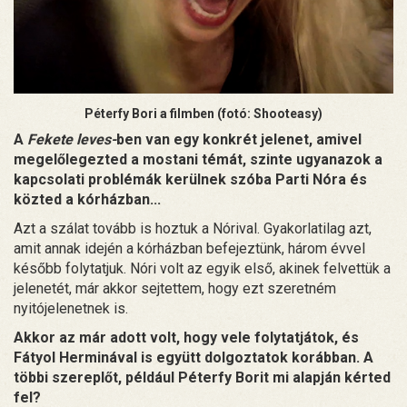
Péterfy Bori a filmben (fotó: Shooteasy)
A
Fekete leves-
ben van egy konkrét jelenet, amivel
megelőlegezted a mostani témát, szinte ugyanazok a
kapcsolati problémák kerülnek szóba Parti Nóra és
közted a kórházban...
Azt a szálat tovább is hoztuk a Nórival. Gyakorlatilag azt,
amit annak idején a kórházban befejeztünk, három évvel
később folytatjuk. Nóri volt az egyik első, akinek felvettük a
jelenetét, már akkor sejtettem, hogy ezt szeretném
nyitójelenetnek is.
Akkor az már adott volt, hogy vele folytatjátok, és
Fátyol Herminával is együtt dolgoztatok korábban. A
többi szereplőt, például Péterfy Borit mi alapján kérted
fel?