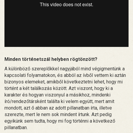
Minden történetszál helyben rögtönzött?
A különböző szereplőkkel nagyjából mind végigmentünk a
kapcsolati folyamatokon, és abból az ívből vettem ki aztán
bizonyos elemeket, amikből következtetni lehet, hogy mi
történt a két találkozás között. Azt viszont, hogy ki a
karakter és hogyan viszonyul a másikhoz, mindenki
író/rendezőtársként találta ki velem együtt, mert amit
mondott, azt ő abban az adott pillanatban írta, illetve
szerezte, mert le nem sok mindent írtunk. Azt pedig
egyikünk sem tudta, hogy mi fog történni a következő
pillanatban.