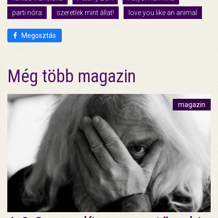
parti nóra
szeretlek mint állat!
love you like an animal
Megosztás
Még több magazin
magazin