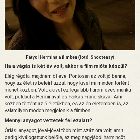
Fátyol Hermina a filmben (fotó: Shooteasy)
Ha a vágás is két év volt, akkor a film mióta készül?
Elég régóta, majdnem öt éve. Pontosan az volt jó benne,
hogy az élet is beleírt azzal, hogy kivel mi minden történt
menet közben. Volt, akivel ez legalább három éves munka
volt, például a Herminával és Farkas Franciskával. Ami
közben történt az ő életükben, és az én életemben is, az
valamilyen módon megjelenik a filmben.
Mennyi anyagot vettetek fel ezalatt?
Óriási anyagot, jóval-jóval több mint száz óra volt, amit
pedig kiválogattunk belőle, az meg nagyjából harmincöt.