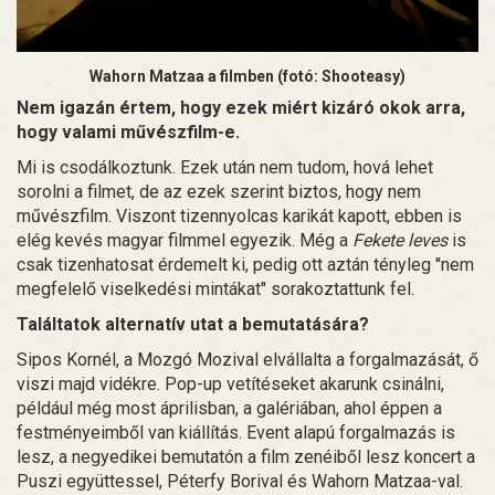
Wahorn Matzaa a filmben (fotó: Shooteasy)
Nem igazán értem, hogy ezek miért kizáró okok arra,
hogy valami művészfilm-e.
Mi is csodálkoztunk. Ezek után nem tudom, hová lehet
sorolni a filmet, de az ezek szerint biztos, hogy nem
művészfilm. Viszont tizennyolcas karikát kapott, ebben is
elég kevés magyar filmmel egyezik. Még a
Fekete leves
is
csak tizenhatosat érdemelt ki, pedig ott aztán tényleg ''nem
megfelelő viselkedési mintákat'' sorakoztattunk fel.
Találtatok alternatív utat a bemutatására?
Sipos Kornél, a Mozgó Mozival elvállalta a forgalmazását, ő
viszi majd vidékre. Pop-up vetítéseket akarunk csinálni,
például még most áprilisban, a galériában, ahol éppen a
festményeimből van kiállítás. Event alapú forgalmazás is
lesz, a negyedikei bemutatón a film zenéiből lesz koncert a
Puszi együttessel, Péterfy Borival és Wahorn Matzaa-val.