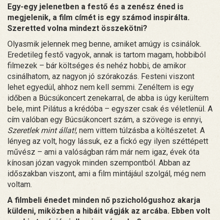
Egy-egy jelenetben a festő és a zenész éned is
megjelenik, a film címét is egy számod inspirálta.
Szeretted volna mindezt összekötni?
Olyasmik jelennek meg benne, amiket amúgy is csinálok.
Eredetileg festő vagyok, annak is tartom magam, hobbiból
filmezek – bár költséges és nehéz hobbi, de amikor
csinálhatom, az nagyon jó szórakozás. Festeni viszont
lehet egyedül, ahhoz nem kell semmi. Zenéltem is egy
időben a Búcsúkoncert zenekarral, de abba is úgy kerültem
bele, mint Pilátus a krédóba – egyszer csak és véletlenül. A
cím valóban egy Búcsúkoncert szám, a szövege is ennyi,
Szeretlek mint állat!
, nem vittem túlzásba a költészetet. A
lényeg az volt, hogy lássuk, ez a fickó egy ilyen széttépett
művész – ami a valóságban rám már nem igaz, évek óta
kínosan józan vagyok minden szempontból. Abban az
időszakban viszont, ami a film mintájául szolgál, még nem
voltam.
A filmbeli énedet minden nő pszichológushoz akarja
küldeni, miközben a hibáit vágják az arcába. Ebben volt