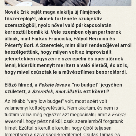
Novák Erik saját maga alakítja új filmjének
főszereplőjét, akinek története szubjektív
szemszögből, nyolc nővel való párkapcsolatán
keresztül bomlik ki. Vele szemben olyan partnerek
állnak, mint Farkas Franciska, Fátyol Hermina és
Péterfy Bori. A Szeretlek, mint állat! rendezőjével arról
beszélgettünk, hogy milyen volt az improvizált
jelenetekben egyszerre szerepelni és operatőrnek
lenni, kiderült mennyit merített a való életből, és az is,
hogy mivel csúsztak le a művészfilmes besorolásról.
Előző filmed, a
Fekete leves
a ''no budget'' jegyében
született, a
Szeretlek, mint állat!
is ezt követi?
Az inkább ''very low budget'' volt, most azért volt
valamennyi költségvetésünk. Nem akartam, és nem is
tudtam volna még egyszer azt megcsinálni, amit a
Fekete
leves
-nél, hogy pénz nélkül, csak szerelemből forgatunk
filmet. Ezúttal sikerült elkerülni, hogy újból teljesen
lemerítsem a szívesség-kreditemet. Csutak Tamás és