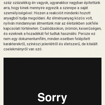
száz százalékig én vagyok, ugyanakkor nagyban építettünk
arra, hogy kinek mennyire egyezik a szerepe a saját
személyiségével. Hiszen a reakcióit mindenki hozott
anyagból tudja megoldani. Az élményanyag közös volt,
nyilván mindannyian átmentünk már az életünkben sokféle
kapcsolati történeten. Csalódásokon, örömön, keserűségen,
és ezeknek a hozadékát fel tudtuk használni. Persze ez
nem egy dokumentumfilm, minden esetben felépített
karakterekről, színészi jelenlétről és életszerű, de kitalált
cselekményről van szó.