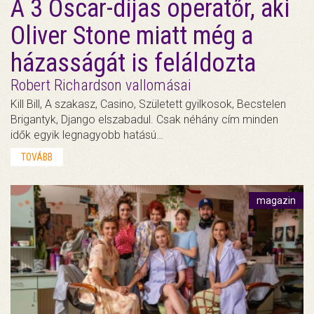
A 3 Oscar-díjas operatőr, aki
Oliver Stone miatt még a
házasságát is feláldozta
Robert Richardson vallomásai
Kill Bill, A szakasz, Casino, Született gyilkosok, Becstelen
Brigantyk, Django elszabadul. Csak néhány cím minden
idők egyik legnagyobb hatású…
TOVÁBB
magazin