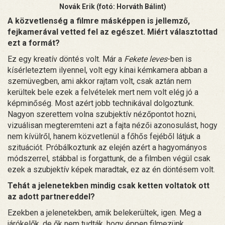
Novák Erik (fotó: Horváth Bálint)
A közvetlenség a filmre másképpen is jellemző,
fejkamerával vetted fel az egészet. Miért választottad
ezt a formát?
Ez egy kreatív döntés volt. Már a
Fekete leves
-ben is
kísérleteztem ilyennel, volt egy kínai kémkamera abban a
szemüvegben, ami akkor rajtam volt, csak aztán nem
kerültek bele ezek a felvételek mert nem volt elég jó a
képminőség. Most azért jobb technikával dolgoztunk.
Nagyon szerettem volna szubjektív nézőpontot hozni,
vizuálisan megteremteni azt a fajta nézői azonosulást, hogy
nem kívülről, hanem közvetlenül a főhős fejéből látjuk a
szituációt. Próbálkoztunk az elején azért a hagyományos
módszerrel, stábbal is forgattunk, de a filmben végül csak
ezek a szubjektív képek maradtak, ez az én döntésem volt.
Tehát a jelenetekben mindig csak ketten voltatok ott
az adott partnereddel?
Ezekben a jelenetekben, amik belekerültek, igen. Meg a
járókelők, de ők nem tudták, hogy éppen filmezünk.