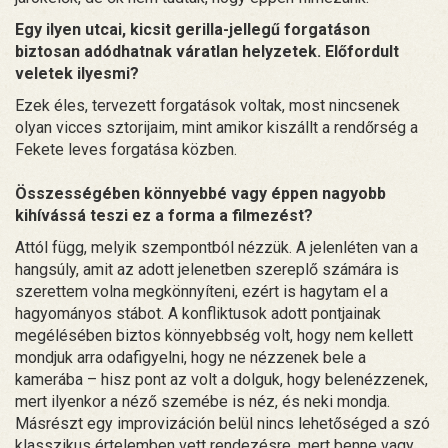
Egy ilyen utcai, kicsit gerilla-jellegű forgatáson
biztosan adódhatnak váratlan helyzetek. Előfordult
veletek ilyesmi?
Ezek éles, tervezett forgatások voltak, most nincsenek
olyan vicces sztorijaim, mint amikor kiszállt a rendőrség a
Fekete leves forgatása közben.
Összességében könnyebbé vagy éppen nagyobb
kihívássá teszi ez a forma a filmezést?
Attól függ, melyik szempontból nézzük. A jelenléten van a
hangsúly, amit az adott jelenetben szereplő számára is
szerettem volna megkönnyíteni, ezért is hagytam el a
hagyományos stábot. A konfliktusok adott pontjainak
megélésében biztos könnyebbség volt, hogy nem kellett
mondjuk arra odafigyelni, hogy ne nézzenek bele a
kamerába – hisz pont az volt a dolguk, hogy belenézzenek,
mert ilyenkor a néző szemébe is néz, és neki mondja.
Másrészt egy improvizáción belül nincs lehetőséged a szó
klasszikus értelemben vett rendezésre, mert benne vagy,