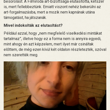
besorolást. A Filmiroda art-bizottsága elutasította, kétszer
is, mert fellebbeztünk. Emiatt viszont nehéz bekerülni az
art-forgalmazásba, mert a mozik nem kapnának utána
támogatást, ha játszanák.
Mivel indokolták az elutasítást?
Például azzal, hogy „nem megfelelő viselkedési mintákat
tartalmaz”, illetve hogy ez a forma nem is annyira egyedi,
mint ahogy én azt képzelem, mert ilyet már csináltak
előttem, de még ezen kívül két oldalon részletezték, szóval
nem szerették meg.