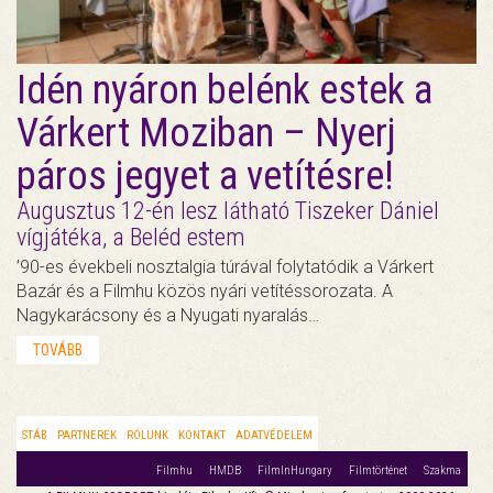
Idén nyáron belénk estek a
Várkert Moziban – Nyerj
páros jegyet a vetítésre!
Augusztus 12-én lesz látható Tiszeker Dániel
vígjátéka, a Beléd estem
’90-es évekbeli nosztalgia túrával folytatódik a Várkert
Bazár és a Filmhu közös nyári vetítéssorozata. A
Nagykarácsony és a Nyugati nyaralás…
TOVÁBB
STÁB
PARTNEREK
RÓLUNK
KONTAKT
ADATVÉDELEM
Filmhu
HMDB
FilmInHungary
Filmtörténet
Szakma