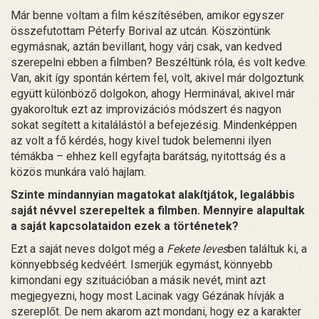
Már benne voltam a film készítésében, amikor egyszer
összefutottam Péterfy Borival az utcán. Köszöntünk
egymásnak, aztán bevillant, hogy várj csak, van kedved
szerepelni ebben a filmben? Beszéltünk róla, és volt kedve.
Van, akit így spontán kértem fel, volt, akivel már dolgoztunk
együtt különböző dolgokon, ahogy Herminával, akivel már
gyakoroltuk ezt az improvizációs módszert és nagyon
sokat segített a kitalálástól a befejezésig. Mindenképpen
az volt a fő kérdés, hogy kivel tudok belemenni ilyen
témákba – ehhez kell egyfajta barátság, nyitottság és a
közös munkára való hajlam.
Szinte mindannyian magatokat alakítjátok, legalábbis
saját névvel szerepeltek a filmben. Mennyire alapultak
a saját kapcsolataidon ezek a történetek?
Ezt a saját neves dolgot még a
Fekete leves
ben találtuk ki, a
könnyebbség kedvéért. Ismerjük egymást, könnyebb
kimondani egy szituációban a másik nevét, mint azt
megjegyezni, hogy most Lacinak vagy Gézának hívják a
szereplőt. De nem akarom azt mondani, hogy ez a karakter