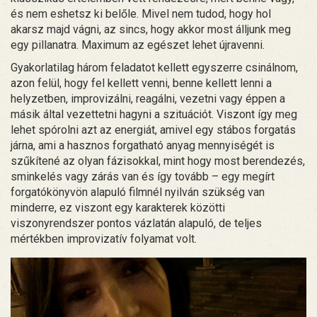
és nem eshetsz ki belőle. Mivel nem tudod, hogy hol
akarsz majd vágni, az sincs, hogy akkor most álljunk meg
egy pillanatra. Maximum az egészet lehet újravenni.
Gyakorlatilag három feladatot kellett egyszerre csinálnom,
azon felül, hogy fel kellett venni, benne kellett lenni a
helyzetben, improvizálni, reagálni, vezetni vagy éppen a
másik által vezettetni hagyni a szituációt. Viszont így meg
lehet spórolni azt az energiát, amivel egy stábos forgatás
járna, ami a hasznos forgatható anyag mennyiségét is
szűkítené az olyan fázisokkal, mint hogy most berendezés,
sminkelés vagy zárás van és így tovább – egy megírt
forgatókönyvön alapuló filmnél nyilván szükség van
minderre, ez viszont egy karakterek közötti
viszonyrendszer pontos vázlatán alapuló, de teljes
mértékben improvizatív folyamat volt.