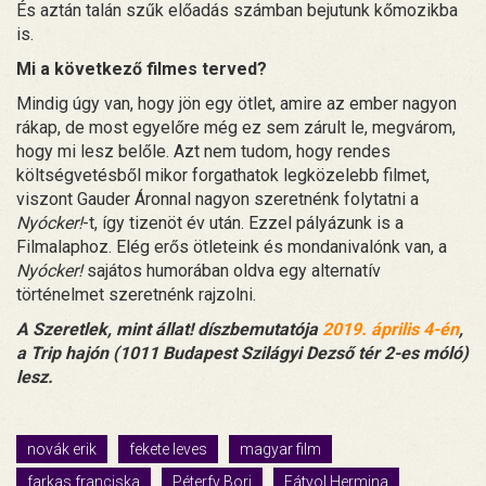
És aztán talán szűk előadás számban bejutunk kőmozikba
is.
Mi a következő filmes terved?
Mindig úgy van, hogy jön egy ötlet, amire az ember nagyon
rákap, de most egyelőre még ez sem zárult le, megvárom,
hogy mi lesz belőle. Azt nem tudom, hogy rendes
költségvetésből mikor forgathatok legközelebb filmet,
viszont Gauder Áronnal nagyon szeretnénk folytatni a
Nyócker!
-t, így tizenöt év után. Ezzel pályázunk is a
Filmalaphoz. Elég erős ötleteink és mondanivalónk van, a
Nyócker!
sajátos humorában oldva egy alternatív
történelmet szeretnénk rajzolni.
A Szeretlek, mint állat! díszbemutatója
2019. április 4-én
,
a Trip hajón (1011 Budapest Szilágyi Dezső tér 2-es móló)
lesz.
novák erik
fekete leves
magyar film
farkas franciska
Péterfy Bori
Fátyol Hermina