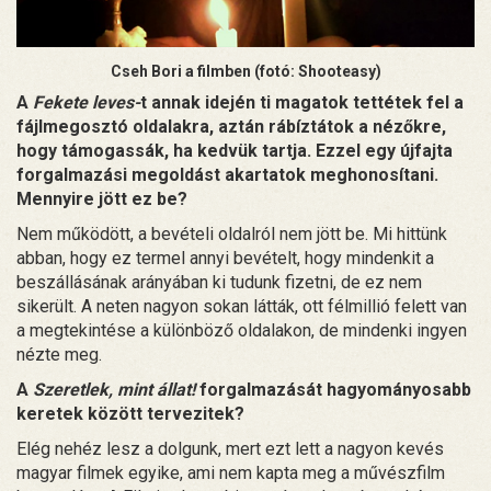
Cseh Bori a filmben (fotó: Shooteasy)
A
Fekete leves-
t annak idején ti magatok tettétek fel a
fájlmegosztó oldalakra, aztán rábíztátok a nézőkre,
hogy támogassák, ha kedvük tartja. Ezzel egy újfajta
forgalmazási megoldást akartatok meghonosítani.
Mennyire jött ez be?
Nem működött, a bevételi oldalról nem jött be. Mi hittünk
abban, hogy ez termel annyi bevételt, hogy mindenkit a
beszállásának arányában ki tudunk fizetni, de ez nem
sikerült. A neten nagyon sokan látták, ott félmillió felett van
a megtekintése a különböző oldalakon, de mindenki ingyen
nézte meg.
A
Szeretlek, mint állat!
forgalmazását hagyományosabb
keretek között tervezitek?
Elég nehéz lesz a dolgunk, mert ezt lett a nagyon kevés
magyar filmek egyike, ami nem kapta meg a művészfilm