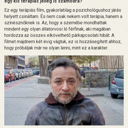
egy kis terápiás jelleg is számodra?
Ez egy terápiás film, gyakorlatilag a pszichológushoz járás
helyett csináltam. És nem csak nekem volt terápia, hanem a
színésznőknek is. Az, hogy a szemébe mondhattak
mindent egy olyan állatorvosi ló férfinak, aki magában
hordozza az összes elkövethető párkapcsolati hibát. A
filmet majdnem két évig vágtuk, ez is hozzásegített ahhoz,
hogy próbáljak már ne olyan lenni, mint ez a karakter.