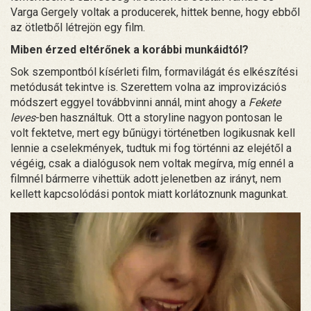
Varga Gergely voltak a producerek, hittek benne, hogy ebből
az ötletből létrejön egy film.
Miben érzed eltérőnek a korábbi munkáidtól?
Sok szempontból kísérleti film, formavilágát és elkészítési
metódusát tekintve is. Szerettem volna az improvizációs
módszert eggyel továbbvinni annál, mint ahogy a
Fekete
leves
-ben használtuk. Ott a storyline nagyon pontosan le
volt fektetve, mert egy bűnügyi történetben logikusnak kell
lennie a cselekmények, tudtuk mi fog történni az elejétől a
végéig, csak a dialógusok nem voltak megírva, míg ennél a
filmnél bármerre vihettük adott jelenetben az irányt, nem
kellett kapcsolódási pontok miatt korlátoznunk magunkat.