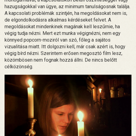
hazugságokkal van ügye, az minimum tanulságosnak találja.
A kapcsolati problémák szintjén, ha megoldásokat nem is,
de elgondolkodásra alkalmas kérdéseket felvet. A
megoldásokat mindenkinek magának kell leszűrnie, ha
végig tudja nézni. Mert ezt munka végignézni, nem egy
könnyed popcorn-moziról van szó, főleg a sajátos
vizualitása miatt. Itt dolgozni kell, már csak azért is, hogy
végig bírd nézni. Szerintem erősen megosztó film lesz,
közömbösen nem fognak hozzá állni. De nincs belőtt
célközönség.