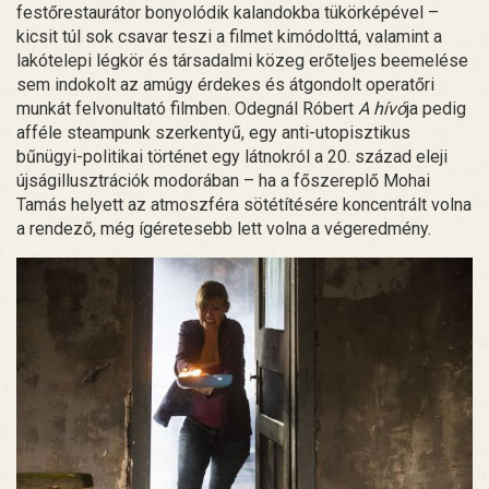
festőrestaurátor bonyolódik kalandokba tükörképével –
kicsit túl sok csavar teszi a filmet kimódolttá, valamint a
lakótelepi légkör és társadalmi közeg erőteljes beemelése
sem indokolt az amúgy érdekes és átgondolt operatőri
munkát felvonultató filmben. Odegnál Róbert
A hívó
ja pedig
afféle steampunk szerkentyű, egy anti-utopisztikus
bűnügyi-politikai történet egy látnokról a 20. század eleji
újságillusztrációk modorában – ha a főszereplő Mohai
Tamás helyett az atmoszféra sötétítésére koncentrált volna
a rendező, még ígéretesebb lett volna a végeredmény.