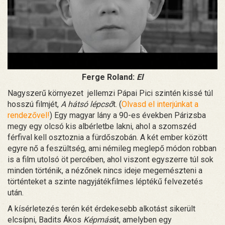
Ferge Roland:
El
Nagyszerű környezet jellemzi Pápai Pici szintén kissé túl
hosszú filmjét,
A hátsó lépcső
t. (
Olvasd el interjúnkat a
rendezővel!
) Egy magyar lány a 90-es években Párizsba
megy egy olcsó kis albérletbe lakni, ahol a szomszéd
férfival kell osztoznia a fürdőszobán. A két ember között
egyre nő a feszültség, ami némileg meglepő módon robban
is a film utolsó öt percében, ahol viszont egyszerre túl sok
minden történik, a nézőnek nincs ideje megemészteni a
történteket a szinte nagyjátékfilmes léptékű felvezetés
után.
A kísérletezés terén két érdekesebb alkotást sikerült
elcsípni, Badits Ákos
Képmás
át, amelyben egy