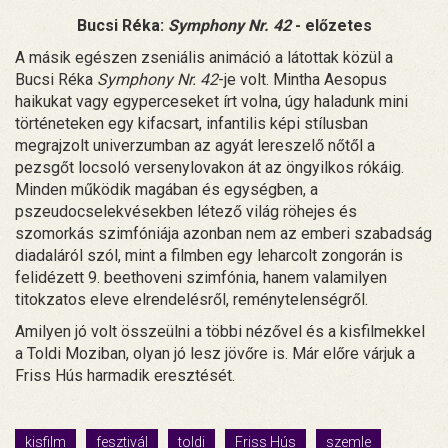
Bucsi Réka:
Symphony Nr. 42
- előzetes
A másik egészen zseniális animáció a látottak közül a
Bucsi Réka
Symphony Nr. 42
-je volt. Mintha Aesopus
haikukat vagy egyperceseket írt volna, úgy haladunk mini
történeteken egy kifacsart, infantilis képi stílusban
megrajzolt univerzumban az agyát lereszelő nőtől a
pezsgőt locsoló versenylovakon át az öngyilkos rókáig.
Minden működik magában és egységben, a
pszeudocselekvésekben létező világ röhejes és
szomorkás szimfóniája azonban nem az emberi szabadság
diadaláról szól, mint a filmben egy leharcolt zongorán is
felidézett 9. beethoveni szimfónia, hanem valamilyen
titokzatos eleve elrendelésről, reménytelenségről.
Amilyen jó volt összeülni a többi nézővel és a kisfilmekkel
a Toldi Moziban, olyan jó lesz jövőre is. Már előre várjuk a
Friss Hús harmadik eresztését.
kisfilm
fesztivál
toldi
Friss Hús
szemle