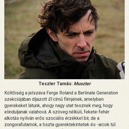
Teszler Tamás:
Muszter
Költőiség a jelszava Ferge Roland a Berlinale Generation
szekciójában díjazott
El
című filmjének, amelyben
gyerekeket látunk, ahogy nagy utat tesznek meg, hogy
elinduljanak valahová. A szöveg nélküli, fekete-fehér
alkotás nyilván erős szociális érzékkel bír, de a
zongorafutamok, a tiszta gyerektekintetek és -arcok túl