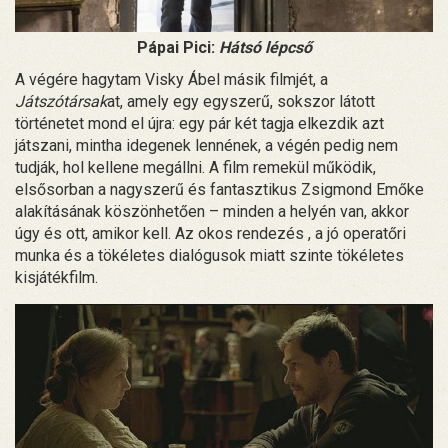
Pápai Pici:
Hátsó lépcső
A végére hagytam Visky Ábel másik filmjét, a
Játszótársak
at, amely egy egyszerű, sokszor látott
történetet mond el újra: egy pár két tagja elkezdik azt
játszani, mintha idegenek lennének, a végén pedig nem
tudják, hol kellene megállni. A film remekül működik,
elsősorban a nagyszerű és fantasztikus Zsigmond Emőke
alakításának köszönhetően – minden a helyén van, akkor
úgy és ott, amikor kell. Az okos rendezés , a jó operatőri
munka és a tökéletes dialógusok miatt szinte tökéletes
kisjátékfilm.