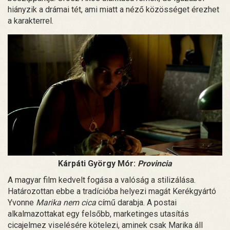
hiányzik a drámai tét, ami miatt a néző közösséget érezhet
a karakterrel.
Kárpáti György Mór:
Provincia
A magyar film kedvelt fogása a valóság a stilizálása.
Határozottan ebbe a tradícióba helyezi magát Kerékgyártó
Yvonne
Marika nem cica
című darabja. A postai
alkalmazottakat egy felsőbb, marketinges utasítás
cicajelmez viselésére kötelezi, aminek csak Marika áll