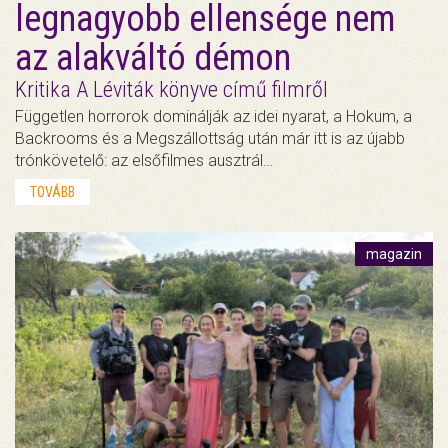
legnagyobb ellensége nem
az alakváltó démon
Kritika A Léviták könyve című filmről
Független horrorok dominálják az idei nyarat, a Hokum, a
Backrooms és a Megszállottság után már itt is az újabb
trónkövetelő: az elsőfilmes ausztrál…
TOVÁBB
magazin