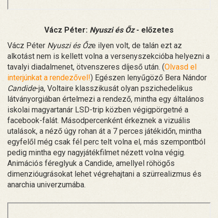
Vácz Péter:
Nyuszi és Őz
- előzetes
Vácz Péter
Nyuszi és Őz
e ilyen volt, de talán ezt az
alkotást nem is kellett volna a versenyszekcióba helyezni a
tavalyi diadalmenet, ötvenszeres díjeső után. (
Olvasd el
interjúnkat a rendezővel!
) Egészen lenyűgöző Bera Nándor
Candide
-ja, Voltaire klasszikusát olyan pszichedelikus
látványorgiában értelmezi a rendező, mintha egy általános
iskolai magyartanár LSD-trip közben végigpörgetné a
facebook-falát. Másodpercenként érkeznek a vizuális
utalások, a néző úgy rohan át a 7 perces játékidőn, mintha
egyfelől még csak fél perc telt volna el, más szempontból
pedig mintha egy nagyjátékfilmet nézett volna végig.
Animációs féreglyuk a Candide, amellyel röhögős
dimenzióugrásokat lehet végrehajtani a szürrealizmus és
anarchia univerzumába.