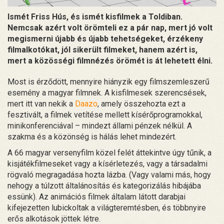
Ismét Friss Hús, és ismét kisfilmek a Toldiban.
Nemcsak azért volt örömteli ez a pár nap, mert jó volt
megismerni újabb és újabb tehetségeket, érzékeny
filmalkotókat, jól sikerült filmeket, hanem azért is,
mert a közösségi filmnézés örömét is át lehetett élni.
Most is érződött, mennyire hiányzik egy filmszemleszerű
esemény a magyar filmnek. A kisfilmesek szerencsések,
mert itt van nekik a
Daazo
, amely összehozta ezt a
fesztivált, a filmek vetítése mellett kísérőprogramokkal,
minikonferenciával – mindezt állami pénzek nélkül. A
szakma és a közönség is hálás lehet mindezért.
A 66 magyar versenyfilm közel felét áttekintve úgy tűnik, a
kisjátékfilmeseket vagy a kísérletezés, vagy a társadalmi
rögvaló megragadása hozta lázba. (Vagy valami más, hogy
nehogy a túlzott általánosítás és kategorizálás hibájába
essünk). Az animációs filmek általam látott darabjai
kifejezetten lubickoltak a világteremtésben, és többnyire
erős alkotások jöttek létre.