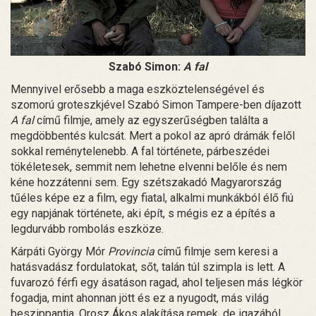
Szabó Simon:
A fal
Mennyivel erősebb a maga eszköztelenségével és
szomorú groteszkjével Szabó Simon Tampere-ben díjazott
A fal
című filmje, amely az egyszerűségben találta a
megdöbbentés kulcsát. Mert a pokol az apró drámák felől
sokkal reménytelenebb. A fal története, párbeszédei
tökéletesek, semmit nem lehetne elvenni belőle és nem
kéne hozzátenni sem. Egy szétszakadó Magyarország
tűéles képe ez a film, egy fiatal, alkalmi munkákból élő fiú
egy napjának története, aki épít, s mégis ez a építés a
legdurvább rombolás eszköze.
Kárpáti György Mór
Provincia
című filmje sem keresi a
hatásvadász fordulatokat, sőt, talán túl szimpla is lett. A
fuvarozó férfi egy ásatáson ragad, ahol teljesen más légkör
fogadja, mint ahonnan jött és ez a nyugodt, más világ
beszippantja. Orosz Ákos alakítása remek, de igazából