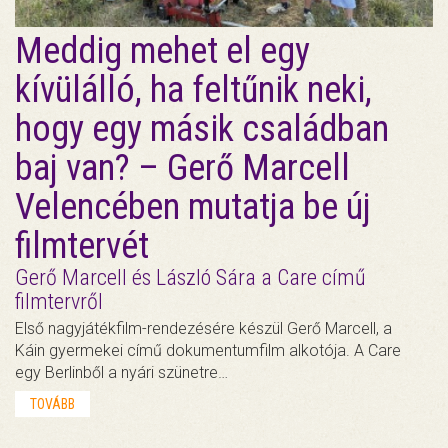
Meddig mehet el egy
kívülálló, ha feltűnik neki,
hogy egy másik családban
baj van? – Gerő Marcell
Velencében mutatja be új
filmtervét
Gerő Marcell és László Sára a Care című
filmtervről
Első nagyjátékfilm-rendezésére készül Gerő Marcell, a
Káin gyermekei című dokumentumfilm alkotója. A Care
egy Berlinből a nyári szünetre…
TOVÁBB