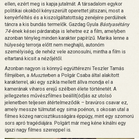
ellen, ezért meg is kapja jutalmát. A társadalom egykor
politikai okokból kényszerült operettet játszani, most a
kenyérféltés és a kiszolgáltatottság zenéjére perdülnek
táncra a kis bundás termelők. Gazdag Gyula
Bástyasétány
74
-ének kései párdarabja is lehetne ez a film, amelyben
azonban tényleg minden karakter papírízű. Marika lenne a
hülyeség terrorja előtt nem meghajló, autonóm
személyiség, de nehéz vele azonosulni, mintha a film is
eltartaná kicsit a nézőjétől.
Azonban nagyon is könnyű együttérezni Teszler Tamás
filmjében, a
Muszter
ben a Polgár Csaba által alakított
karakterrel, aki egy szikla mellett állva mondja el a
kamerának viharos erejű szélben élete történetét. A
jellegzetes művészfilmes beállít(ód)ás az utolsó
jelenetben teljesen átértelmeződik – bravúros csavar ez,
amely messze túlmutat egy sima poénon, s okosan utal a
filmes közeg narcisztikusságára éppúgy, mint egy szomorú
sors apró tragédiájára. Polgárt már meg kéne kínálni egy
igazi nagy filmes szereppel is.