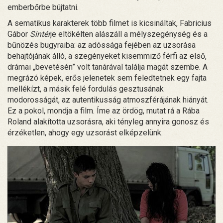
emberbőrbe bújtatni.
A sematikus karakterek több filmet is kicsináltak, Fabricius
Gábor
Sintér
je eltökélten alászáll a mélyszegénység és a
bűnözés bugyraiba: az adóssága fejében az uzsorása
behajtójának álló, a szegényeket kisemmiző férfi az első,
drámai „bevetésén” volt tanárával találja magát szembe. A
megrázó képek, erős jelenetek sem feledtetnek egy fajta
mellékízt, a másik felé fordulás gesztusának
modorosságát, az autentikusság atmoszférájának hiányát.
Ez a pokol, mondja a film. Íme az ördög, mutat rá a Rába
Roland alakította uzsorásra, aki tényleg annyira gonosz és
érzéketlen, ahogy egy uzsorást elképzelünk.