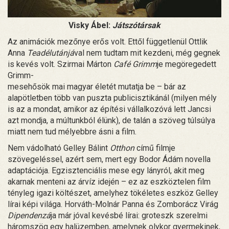
Visky Ábel:
Játszótársak
Az animációk mezőnye erős volt. Ettől függetlenül Ottlik
Anna
Teadélutánjá
val nem tudtam mit kezdeni, még gegnek
is kevés volt. Szirmai Márton
Café Grimm
je megöregedett
Grimm-
mesehősök mai magyar életét mutatja be – bár az
alapötletben több van puszta publicisztikánál (milyen mély
is az a mondat, amikor az építési vállalkozóvá lett Jancsi
azt mondja, a múltunkból élünk), de talán a szöveg túlsúlya
miatt nem tud mélyebbre ásni a film.
Nem vádolható Gelley Bálint
Otthon
című filmje
szövegeléssel, azért sem, mert egy Bodor Ádám novella
adaptációja. Egzisztenciális mese egy lányról, akit meg
akarnak menteni az árvíz idején – ez az eszköztelen film
tényleg igazi költészet, amelyhez tökéletes eszköz Gelley
lírai képi világa. Horváth-Molnár Panna és Zomborácz Virág
Dipendenzá
ja már jóval kevésbé lírai: groteszk szerelmi
háromszög egy halüzemben, amelynek olykor gyermekinek,