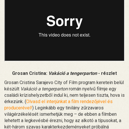
Grosan Cristina:
Vakáció a tengerparton
- részlet
Grosan Cristina Sarajevo City of Film program keretein belül
készült
Vakáció a tengerparton
román nyelvű filmje egy
családi krízishelyzetből indul ki, nem teljesen tiszta, hova is
érkezünk. (
Olvasd el interjúnkat a film rendezőjével és
producerével!
) Leginkább egy tinilány zűrzavaros
világérzékelését ismerhetjük meg – de ebben a filmben
lehetett a legkevésbé érezni, hogy az alkotó a típusokat, a
két-három szavas karakterkezdeményeket próbálná