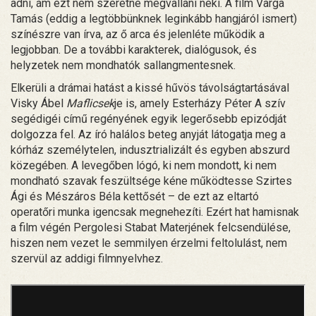
adni, ám ezt nem szeretné megvallani neki. A film Varga
Tamás (eddig a legtöbbünknek leginkább hangjáról ismert)
színészre van írva, az ő arca és jelenléte működik a
legjobban. De a további karakterek, dialógusok, és
helyzetek nem mondhatók sallangmentesnek.
Elkerüli a drámai hatást a kissé hűvös távolságtartásával
Visky Ábel
Maflicsek
je is, amely Esterházy Péter A szív
segédigéi című regényének egyik legerősebb epizódját
dolgozza fel. Az író halálos beteg anyját látogatja meg a
kórház személytelen, indusztrializált és egyben abszurd
közegében. A levegőben lógó, ki nem mondott, ki nem
mondható szavak feszültsége kéne működtesse Szirtes
Ági és Mészáros Béla kettősét – de ezt az eltartó
operatőri munka igencsak megnehezíti. Ezért hat hamisnak
a film végén Pergolesi Stabat Materjének felcsendülése,
hiszen nem vezet le semmilyen érzelmi feltolulást, nem
szervül az addigi filmnyelvhez.