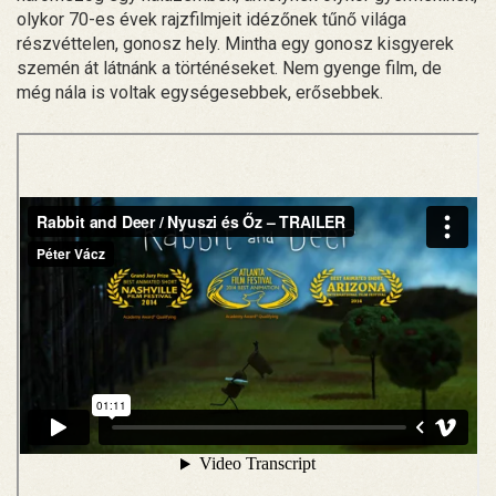
olykor 70-es évek rajzfilmjeit idézőnek tűnő világa
részvéttelen, gonosz hely. Mintha egy gonosz kisgyerek
szemén át látnánk a történéseket. Nem gyenge film, de
még nála is voltak egységesebbek, erősebbek.