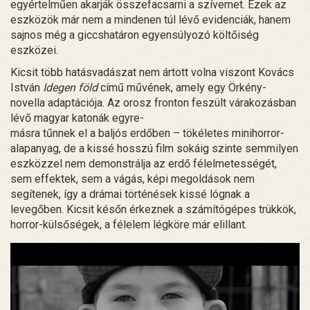
egyértelműen akarják összefacsarni a szívemet. Ezek az
eszközök már nem a mindenen túl lévő evidenciák, hanem
sajnos még a giccshatáron egyensúlyozó költőiség
eszközei.
Kicsit több hatásvadászat nem ártott volna viszont Kovács
István
Idegen föld
című művének, amely egy Örkény-
novella adaptációja. Az orosz fronton feszült várakozásban
lévő magyar katonák egyre-
másra tűnnek el a baljós erdőben – tökéletes minihorror-
alapanyag, de a kissé hosszú film sokáig szinte semmilyen
eszközzel nem demonstrálja az erdő félelmetességét,
sem effektek, sem a vágás, képi megoldások nem
segítenek, így a drámai történések kissé lógnak a
levegőben. Kicsit későn érkeznek a számítógépes trükkök,
horror-külsőségek, a félelem légköre már elillant.