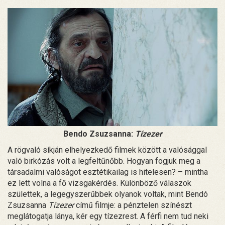
Bendo Zsuzsanna:
Tízezer
A rögvaló síkján elhelyezkedő filmek között a valósággal
való birkózás volt a legfeltűnőbb. Hogyan fogjuk meg a
társadalmi valóságot esztétikailag is hitelesen? – mintha
ez lett volna a fő vizsgakérdés. Különböző válaszok
születtek, a legegyszerűbbek olyanok voltak, mint Bendó
Zsuzsanna
Tízezer
című filmje: a pénztelen színészt
meglátogatja lánya, kér egy tízezrest. A férfi nem tud neki