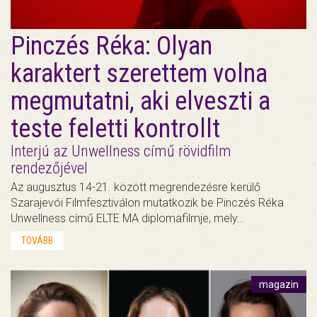
Pinczés Réka: Olyan
karaktert szerettem volna
megmutatni, aki elveszti a
teste feletti kontrollt
Interjú az Unwellness című rövidfilm
rendezőjével
Az augusztus 14-21. között megrendezésre kerülő
Szarajevói Filmfesztiválon mutatkozik be Pinczés Réka
Unwellness című ELTE MA diplomafilmje, mely…
TOVÁBB
magazin