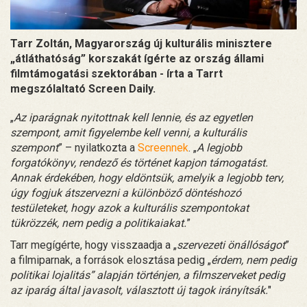
Tarr Zoltán, Magyarország új kulturális minisztere
„átláthatóság” korszakát ígérte az ország állami
filmtámogatási szektorában - írta a Tarrt
megszólaltató Screen Daily.
„
Az iparágnak nyitottnak kell lennie, és az egyetlen
szempont, amit figyelembe kell venni, a kulturális
szempont
” – nyilatkozta a
Screennek
. „
A legjobb
forgatókönyv, rendező és történet kapjon támogatást.
Annak érdekében, hogy eldöntsük, amelyik a legjobb terv,
úgy fogjuk átszervezni a különböző döntéshozó
testületeket, hogy azok a kulturális szempontokat
tükrözzék, nem pedig a politikaiakat.
”
Tarr megígérte, hogy visszaadja a „
szervezeti önállóságot
”
a filmiparnak, a források elosztása pedig „
érdem, nem pedig
politikai lojalitás” alapján történjen, a filmszerveket pedig
az iparág által javasolt, választott új tagok irányítsák.
"