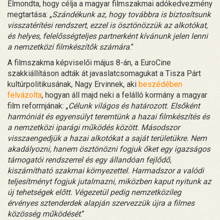
Elmondta, hogy célja a magyar filmszakmai adókedvezmény
megtartása: „
Szándékunk az, hogy továbbra is biztosítsunk
visszatérítési rendszert, ezzel is ösztönözzük az alkotókat,
és helyes, felelősségteljes partnerként kívánunk jelen lenni
a nemzetközi filmkészítők számára
.”
A filmszakma képviselői május 8-án, a EuroCine
szakkiállításon adták át javaslatcsomagukat a Tisza Párt
kultúrpolitikusának, Nagy Ervinnek, aki
beszédében
felvázolta
, hogyan áll majd neki a felálló kormány a magyar
film reformjának: „
Célunk világos és határozott. Elsőként
harmóniát és egyensúlyt teremtünk a hazai filmkészítés és
a nemzetközi iparági működés között. Másodszor
visszaengedjük a hazai alkotókat a saját területükre. Nem
akadályozni, hanem ösztönözni fogjuk őket egy igazságos
támogatói rendszerrel és egy állandóan fejlődő,
kiszámítható szakmai környezettel. Harmadszor a valódi
teljesítményt fogjuk jutalmazni, miközben kaput nyitunk az
új tehetségek előtt. Végezetül pedig nemzetközileg
érvényes sztenderdek alapján szervezzük újra a filmes
közösség működését
.”