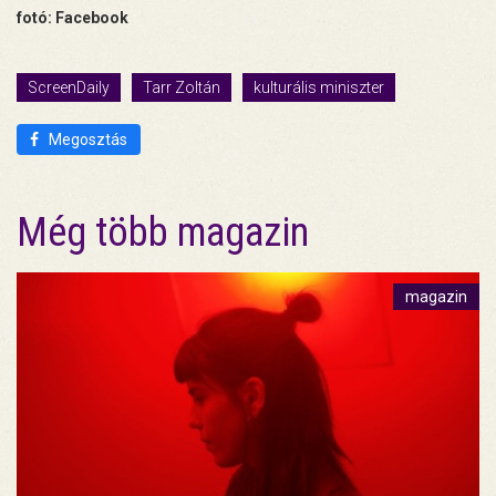
fotó: Facebook
ScreenDaily
Tarr Zoltán
kulturális miniszter
Megosztás
Még több magazin
magazin