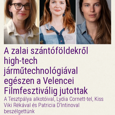
A zalai szántóföldekről
high-tech
járműtechnológiával
egészen a Velencei
Filmfesztiválig jutottak
A Tesztpálya alkotóival, Lydia Cornett-tel, Kiss
Viki Rékával és Patricia D’Intinoval
beszélgettünk