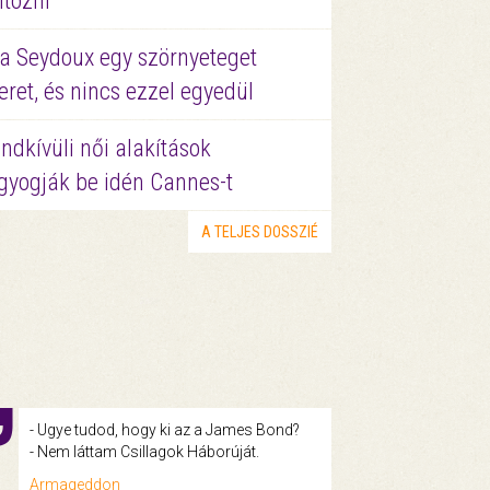
ltözni
a Seydoux egy szörnyeteget
eret, és nincs ezzel egyedül
ndkívüli női alakítások
gyogják be idén Cannes-t
A TELJES DOSSZIÉ
- Ugye tudod, hogy ki az a James Bond?
- Nem láttam Csillagok Háborúját.
Armageddon