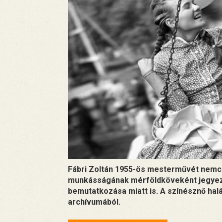
Fábri Zoltán 1955-ös mesterművét nemcs
munkásságának mérföldköveként jegyezz
bemutatkozása miatt is. A színésznő halá
archívumából.