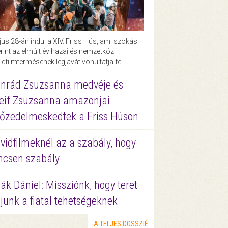
us 28-án indul a XIV. Friss Hús, ami szokás
rint az elmúlt év hazai és nemzetközi
idfilmtermésének legjavát vonultatja fel.
nrád Zsuzsanna medvéje és
eif Zsuzsanna amazonjai
őzedelmeskedtek a Friss Húson
vidfilmeknél az a szabály, hogy
ncsen szabály
ák Dániel: Missziónk, hogy teret
junk a fiatal tehetségeknek
A TELJES DOSSZIÉ