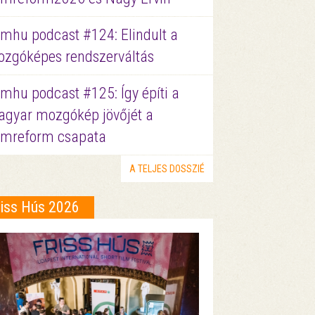
lmhu podcast #124: Elindult a
zgóképes rendszerváltás
lmhu podcast #125: Így építi a
gyar mozgókép jövőjét a
lmreform csapata
A TELJES DOSSZIÉ
riss Hús 2026