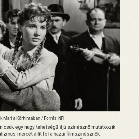
k Mari a Körhintában / Forrás: NFI
em csak egy nagy tehetségű ifjú színésznő mutatkozik
izmus-mércét állít föl a hazai filmszínésznők