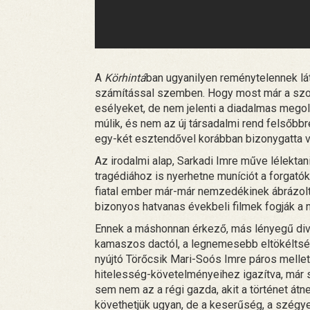
A
Körhintá
ban ugyanilyen reménytelennek lát
számítással szemben. Hogy most már a szoc
esélyeket, de nem jelenti a diadalmas megol
múlik, és nem az új társadalmi rend felsőbb
egy-két esztendővel korábban bizonygatta v
Az irodalmi alap, Sarkadi Imre műve lélektan
tragédiához is nyerhetne muníciót a forgató
fiatal ember már-már nemzedékinek ábrázolt
bizonyos hatvanas évekbeli filmek fogják a 
Ennek a máshonnan érkező, más lényegű div
kamaszos dactól, a legnemesebb eltökéltségi
nyújtó Törőcsik Mari-Soós Imre páros mellett 
hitelesség-követelményeihez igazítva, már
sem nem az a régi gazda, akit a történet át
követhetjük ugyan, de a keserűség, a szégyen