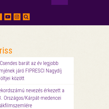
riss
 Csendes barát az év legjobb
lmjének járó FIPRESCI Nagydíj
löltjei között
ekordszámú nevezés érkezett a
3. Országos/Kárpát-medencei
iákfilmszemlére