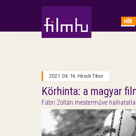
HIRDETÉS
HÍR
2021. 04. 16. Hirsch Tibor
Körhinta: a magyar fil
Fábri Zoltán mesterműve halhatatl