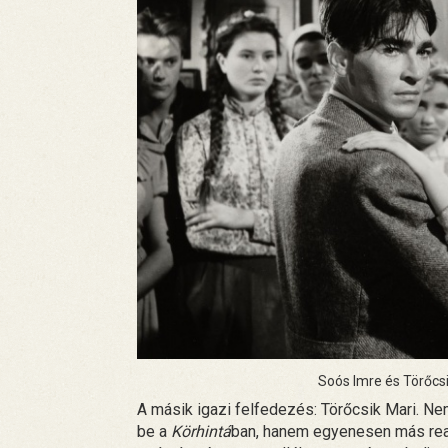
Soós Imre és Törőcsi
A másik igazi felfedezés: Törőcsik Mari. N
be a
Körhintá
ban, hanem egyenesen más real