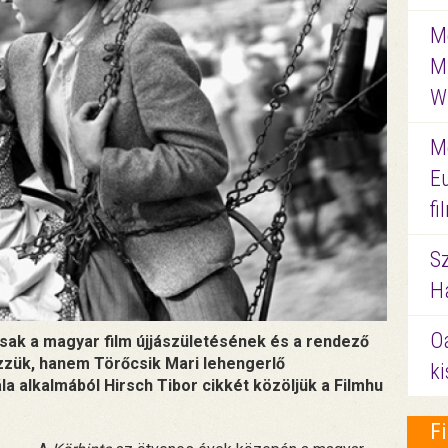
Me
M
W
M
E
f
S
Ha
O
ak a magyar film újjászületésének és a rendező
ük, hanem Törőcsik Mari lehengerlő
ki
la alkalmából Hirsch Tibor cikkét közöljük a Filmhu
F