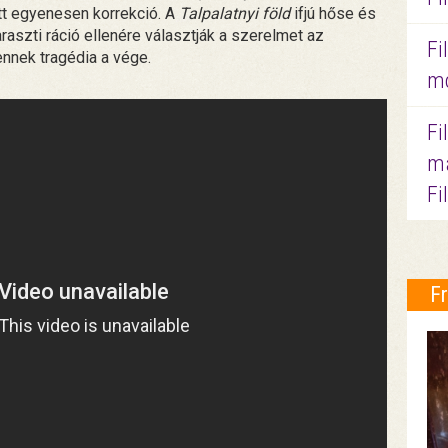
tt egyenesen korrekció. A
Talpalatnyi föld
ifjú hőse és
aszti ráció ellenére választják a szerelmet az
Fi
nnek tragédia a vége.
mo
Fi
ma
Fi
F