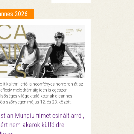
annes 2026
olitikai thrillertől a neonfényes horroron át az
eflexív melodrámáig idén is egészen
lsőséges világok találkoznak a cannes-i
ös szőnyegen május 12. és 23. között.
istian Mungiu filmet csinált arról,
ért nem akarok külföldre