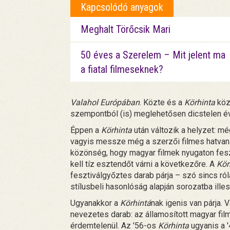
Kapcsolódó anyagok
Meghalt Törőcsik Mari
50 éves a Szerelem – Mit jelent ma
a fiatal filmeseknek?
Valahol Európában
. Közte és a
Körhinta
közö
szempontból (is) meglehetősen dicstelen év
Éppen a
Körhinta
után változik a helyzet: m
vagyis messze még a szerzői filmes hatvana
közönség, hogy magyar filmek nyugaton fesz
kell tíz esztendőt várni a következőre. A
Kör
fesztiválgyőztes darab párja – szó sincs róla
stílusbeli hasonlóság alapján sorozatba ille
Ugyanakkor a
Körhintá
nak igenis van párja.
nevezetes darab: az államosított magyar film
érdemtelenül. Az '56-os
Körhinta
ugyanis a '