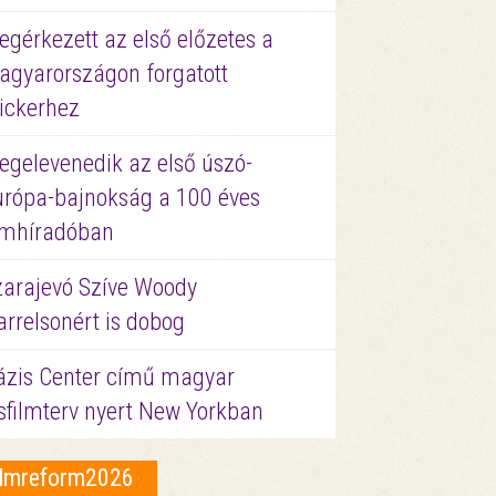
gérkezett az első előzetes a
agyarországon forgatott
ickerhez
egelevenedik az első úszó-
urópa-bajnokság a 100 éves
ilmhíradóban
zarajevó Szíve Woody
rrelsonért is dobog
ázis Center című magyar
sfilmterv nyert New Yorkban
ilmreform2026