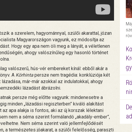
Máj
sze
szik a szerelem, hagyománnyal, szülői akarattal, józan
röv
ialista Magyarországon vagyunk, ez módosítja az
dást. Hogy egy apa nem öli meg a lányát, a véletlenen
Ko
rendűségén, ahogy valószínűleg egy hasonló történet
Kr
olna.
gy
ilag valószerű, hús-vér embereket kínál: ebből akár a
könyv. A
Körhinta
persze nem tragédia: konklúziója két
 lázadása, már-már azokkal az indulatokkal, ahogy
Rö
nemzedéki lázadást ábrázolni.
ni
atnak persze még előtte vagyunk: mindenesetre a
g minden „lázadási regiszterben” kiváló alakítást
De
az apa alakja is fontos, aki az új korszak lélektani
ad
 sem nem a séma szerint formálandó „akadály-ember”,
nevelhetne. Nem séma szerint való jellemfejlődését
, a természetes jóakarat, a szülői felelősség, paraszti