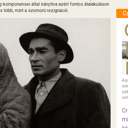
omponensei által irányítva azért fontos átalakuláson
 több, mint a szomorú rezignáció.
C
A p
önr
szé
vör
Cr
mi