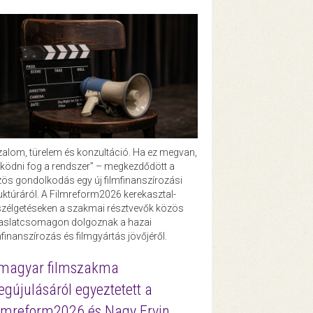
zalom, türelem és konzultáció. Ha ez megvan,
ödni fog a rendszer” – megkezdődött a
ös gondolkodás egy új filmfinanszírozási
uktúráról. A Filmreform2026 kerekasztal-
zélgetéseken a szakmai résztvevők közös
vaslatcsomagon dolgoznak a hazai
mfinanszírozás és filmgyártás jövőjéről.
magyar filmszakma
gújulásáról egyeztetett a
lmreform2026 és Nagy Ervin