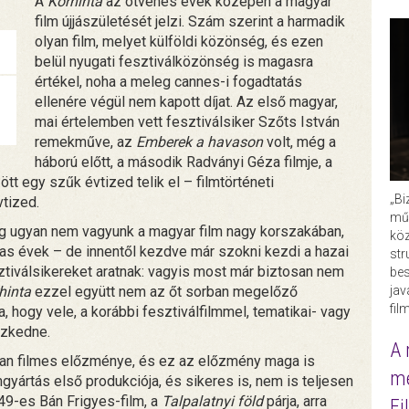
A
Körhinta
az ötvenes évek közepén a magyar
film újjászületését jelzi. Szám szerint a harmadik
olyan film, melyet külföldi közönség, és ezen
belül nyugati fesztiválközönség is magasra
értékel, noha a meleg cannes-i fogadtatás
ellenére végül nem kapott díjat. Az első magyar,
mai értelemben vett fesztiválsiker Szőts István
remekműve, az
Emberek a havason
volt, még a
háború előtt, a második Radványi Géza filmje, a
tt egy szűk évtized telik el – filmtörténeti
„Bi
tized.
műk
ég ugyan nem vagyunk a magyar film nagy korszakában,
köz
s évek – de innentől kezdve már szokni kezdi a hazai
str
tiválsikereket aratnak: vagyis most már biztosan nem
bes
ja
hinta
ezzel együtt nem az őt sorban megelőző
fil
, hogy vele, a korábbi fesztiválfilmmel, tematikai- vagy
szkedne.
A 
 Van filmes előzménye, és ez az előzmény maga is
me
gyártás első produkciója, és sikeres is, nem is teljesen
49-es Bán Frigyes-film, a
Talpalatnyi föld
párja, arra
Fi