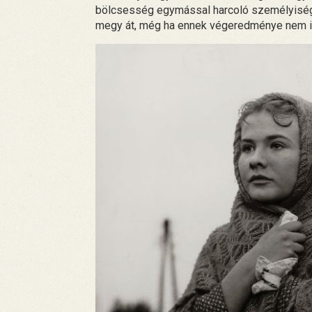
bölcsesség egymással harcoló személyiség-k
megy át, még ha ennek végeredménye nem is