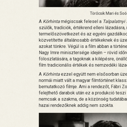
Törőcsik Mari és Soó
A
Körhinta
mégiscsak felesel a
Talpalatnyi 
szülők, tradíciók, értékrend elleni lázadásra,
termelőszövetkezet és az egyéni gazdálkodás
közvetítette általánosabb értékeknek és üze
azokat tönkre. Végül is a film abban a törté
Nagy Imre minisztersége idején – rövid id
föloszlatására, a tagoknak a kilépésre, önáll
film tradicionális értékek és nemzedéki láza
A
Körhinta
ezzel együtt nem elsősorban üze
normái miatt vált a magyar filmtörténet klas
bemutatkozó filmje. Ami a rendezőt, Fábri Zolt
felejthető darabok után ez a produkció tesz
nemcsak a szakma, de a közönség tudatában
hazai rendezőknek addig nem szokta.