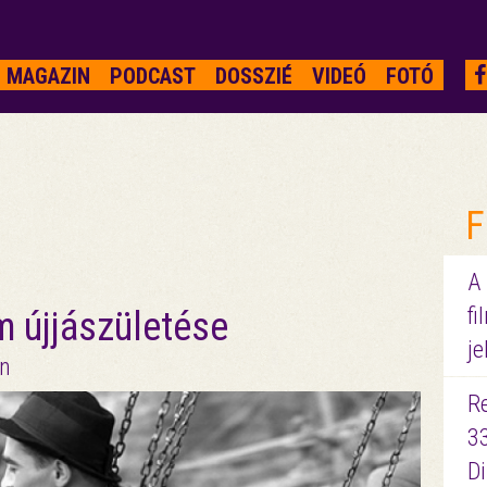
MAGAZIN
PODCAST
DOSSZIÉ
VIDEÓ
FOTÓ
F
A
fi
m újjászületése
je
an
R
3
D