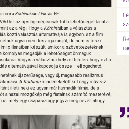
kö
s Imre a
Körhintá
ban / Forrás: NFI
Lé
föld
del: az új világ mégiscsak több lehetőséget kínál a
sz
 mint az a régi. Hogy a
Körhintá
ban a választás a
 közti választás alternatívája is egyben, ez a film
Re
netnek ugyan nem tesz igazán jót, de nem is teszi
nelmi pillanatban készült, amikor a szövetkezeteknek –
ra
őre komolyan megadják a lehetőséget önmaguk
ósulásra. Vagyis a választási helyzet hiteles: hogy ezt a
dás alternatívájával kapcsolja össze – elfogadható.
netének újszerűsége, vagy új, magasabb realizmus
szikusává. A
Körhinta
mindenekelőtt két nagy művész
ánt illeti, neki ez ugyan már harmadik filmje, de a
i őt a hazai mozgókép még fiatalnak számító mesterévé,
 is, mely egy csapásra úgy jegyzi meg nevét, ahogy