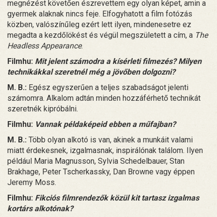
megnézést követően észrevettem egy olyan képet, amin a
gyermek alaknak nincs feje. Elfogyhatott a film fotózás
közben, valószínűleg ezért lett ilyen, mindenesetre ez
megadta a kezdőlökést és végül megszületett a cím, a
The
Headless Appearance
.
Filmhu:
Mit jelent számodra a kísérleti filmezés? Milyen
technikákkal szeretnél még a jövőben dolgozni?
M. B.:
Egész egyszerűen a teljes szabadságot jelenti
számomra. Alkalom adtán minden hozzáférhető technikát
szeretnék kipróbálni.
Filmhu:
Vannak példaképeid ebben a műfajban?
M. B.:
Több olyan alkotó is van, akinek a munkáit valami
miatt érdekesnek, izgalmasnak, inspirálónak találom. Ilyen
például Maria Magnusson, Sylvia Schedelbauer, Stan
Brakhage, Peter Tscherkassky, Dan Browne vagy éppen
Jeremy Moss.
Filmhu:
Fikciós filmrendezők közül kit tartasz izgalmas
kortárs alkotónak?