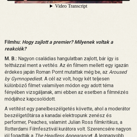
Filmhu:
Hogy zajlott a premier? Milyenek voltak a
reakciók?
M. B.:
Nagyon családias hangulatban zajlott, bár így is
teltházzal ment a vetítés. Az én filmem mellett egy igazán
érdekes japán Roman Pornt mutattak még be, az
Aroused
by Gymnopedies
t. A cél az volt, hogy két teljesen
különböző filmet valamilyen módon egy adott téma
fényében vizsgáljanak, ami ebben az esetben a filmnézés
módjához kapcsolódott.
A vetítést egy panelbeszélgetés követte, ahol a moderátor
beszélgetőtársa a kanadai elektropunk zenész és
performer, Peaches, valamint Julian Ross filmkritikus, a
Rotterdami Filmfesztivál kurátora volt. Szerencsére nagyon
jól fogadták a
The Headless Appearance
t. A legnagyobb