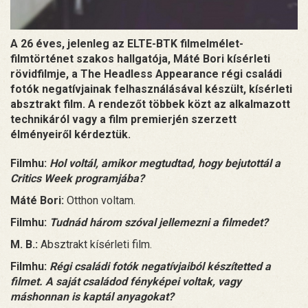
A 26 éves, jelenleg az ELTE-BTK filmelmélet-
filmtörténet szakos hallgatója, Máté Bori kísérleti
rövidfilmje, a The Headless Appearance régi családi
fotók negatívjainak felhasználásával készült, kísérleti
absztrakt film. A rendezőt többek közt az alkalmazott
technikáról vagy a film premierjén szerzett
élményeiről kérdeztük.
Filmhu:
Hol voltál, amikor megtudtad, hogy bejutottál a
Critics Week programjába?
Máté Bori:
Otthon voltam.
Filmhu:
Tudnád három szóval jellemezni a filmedet?
M. B.:
Absztrakt kísérleti film.
Filmhu:
Régi családi fotók negatívjaiból készítetted a
filmet. A saját családod fényképei voltak, vagy
máshonnan is kaptál anyagokat?