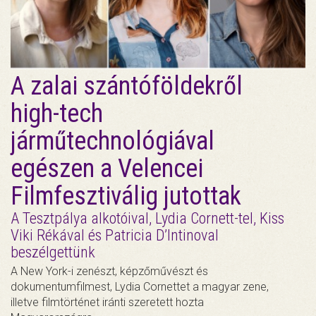
A zalai szántóföldekről
high-tech
járműtechnológiával
egészen a Velencei
Filmfesztiválig jutottak
A Tesztpálya alkotóival, Lydia Cornett-tel, Kiss
Viki Rékával és Patricia D’Intinoval
beszélgettünk
A New York-i zenészt, képzőművészt és
dokumentumfilmest, Lydia Cornettet a magyar zene,
illetve filmtörténet iránti szeretett hozta