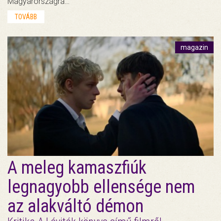
Magyarországra…
TOVÁBB
magazin
A meleg kamaszfiúk
legnagyobb ellensége nem
az alakváltó démon