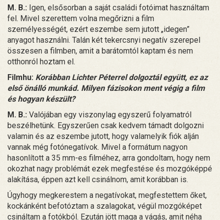
M. B.:
Igen, elsősorban a saját családi fotóimat használtam
fel. Mivel szerettem volna megőrizni a film
személyességét, ezért eszembe sem jutott „idegen”
anyagot használni. Talán két tekercsnyi negatív szerepel
összesen a filmben, amit a barátomtól kaptam és nem
otthonról hoztam el.
Filmhu:
Korábban Lichter Péterrel dolgoztál együtt, ez az
első önálló munkád. Milyen fázisokon ment végig a film
és hogyan készült?
M. B.:
Valójában egy viszonylag egyszerű folyamatról
beszélhetünk. Egyszerűen csak kedvem támadt dolgozni
valamin és az eszembe jutott, hogy valamelyik fiók alján
vannak még fotónegatívok. Mivel a formátum nagyon
hasonlított a 35 mm-es filméhez, arra gondoltam, hogy nem
okozhat nagy problémát ezek megfestése és mozgóképpé
alakítása, éppen azt kell csinálnom, amit korábban is.
Úgyhogy megkerestem a negatívokat, megfestettem őket,
kockánként befotóztam a szalagokat, végül mozgóképet
csináltam a fotókból. Ezután jött maga a vágás, amit néha