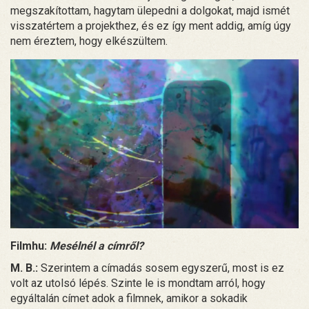
megszakítottam, hagytam ülepedni a dolgokat, majd ismét
visszatértem a projekthez, és ez így ment addig, amíg úgy
nem éreztem, hogy elkészültem.
Filmhu:
Mesélnél a címről?
M. B.:
Szerintem a címadás sosem egyszerű, most is ez
volt az utolsó lépés. Szinte le is mondtam arról, hogy
egyáltalán címet adok a filmnek, amikor a sokadik