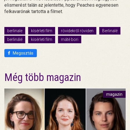
elismerést talán az jelentette, hogy Peaches egyenesen
felkavarónak tartotta a filmet.
berlinale
kísérleti film
rövidekről röviden
Berlinalé
berlinálé
kisérleti film
máté bori
Megosztás
Még több magazin
magazin