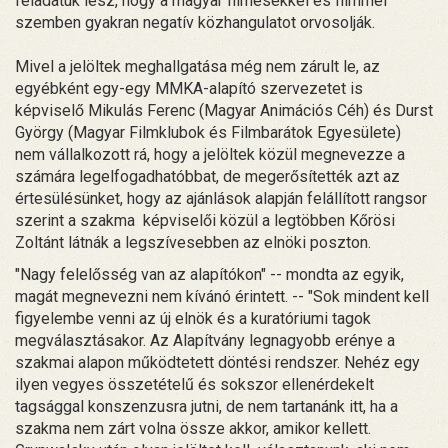
feladatuk lesz, hogy a magyar filmesekkel és filmmel
szemben gyakran negatív közhangulatot orvosolják.
Mivel a jelöltek meghallgatása még nem zárult le, az
egyébként egy-egy MMKA-alapító szervezetet is
képviselő Mikulás Ferenc (Magyar Animációs Céh) és Durst
György (Magyar Filmklubok és Filmbarátok Egyesülete)
nem vállalkozott rá, hogy a jelöltek közül megnevezze a
számára legelfogadhatóbbat, de megerősítették azt az
értesülésünket, hogy az ajánlások alapján felállított rangsor
szerint a szakma képviselői közül a legtöbben Kőrösi
Zoltánt látnák a legszívesebben az elnöki poszton.
"Nagy felelősség van az alapítókon" -- mondta az egyik,
magát megnevezni nem kívánó érintett. -- "Sok mindent kell
figyelembe venni az új elnök és a kuratóriumi tagok
megválasztásakor. Az Alapítvány legnagyobb erénye a
szakmai alapon működtetett döntési rendszer. Nehéz egy
ilyen vegyes összetételű és sokszor ellenérdekelt
tagsággal konszenzusra jutni, de nem tartanánk itt, ha a
szakma nem zárt volna össze akkor, amikor kellett.