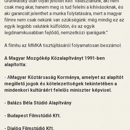
Grunwalsky után olyan jelöltet kell választanunk, aki nem
csak meg akar, hanem meg is tud felelni a kihívásoknak, és
aki garanciát jelenthet a munka folytatására, mert a magyar
filmre nem csak nekünk van szükségünk: még mindig ez az
egyik legjobb valutánk külföldön, és az egyik
legdinamikusabban fejlődő, nemzetközi iparágunk."
A filmhu az MMKA tisztújításáról folyamatosan beszámol.
A Magyar Mozgókép Közalapítványt 1991-ben
alapította:
- A
Magyar Köztársaság Kormánya, amelyet az alapítót
megillető jogok és kötelezettségek tekintetében a
mindenkori kultúráért felelős miniszter képvisel.
- Balázs Béla Stúdió Alapítvány
- Budapest Filmstúdió Kft.
- Dialóg Filmstúdió Kft.