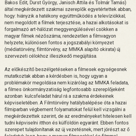
Bakos Edit, Durst György, Janisch Attila és Tolmár Tamás)
által megkérdezett szakmai szereplők egyetértettek abban,
hogy: hiányzik a hatékony együttműködés a televíziókkal;
nem megoldott a filmek terjesztése, a hazai alkotásokat is
forgalmazó art-hálózat meggyengülésével csökken a
magyar filmek nézőszáma; rendezetlen a filmvagyon
helyzete; különösen fontos a jogszabályi környezet
(médiatörvény, filmtörvény, az MMKA alapító okirata) új
szervezeti célokhoz illeszkedő megújítása.
Az előkészítő beszélgetéseken a filmesek egységesnek
mutatkoztak abban a kérdésben is, hogy ugyan a
problémakör megoldása nem kizárólag az MMKA feladata,
a filmes önkormányzatiság legfontosabb szereplőjeként
azonban kulcsfeladat hárul rá a szakma érdekeinek
képviseletében. A Filmtörvény hatálybalépése óta a hazai
filmiparban végbement folyamatokat felül kell vizsgálni a
megkérdezettek szerint, de az eredményeket hitelesen kell
tudni képviselni itthon és külföldön egyaránt. Ebben fontos
szerepet tulajdonítanak az új vezetésnek, mert jórészt az ő