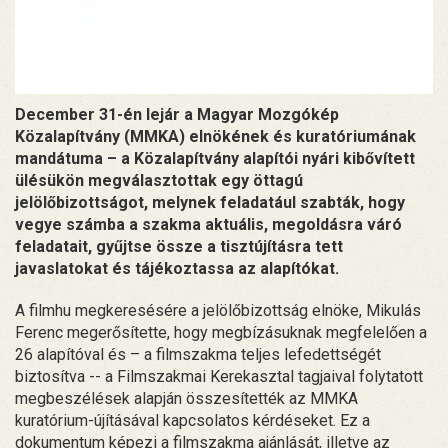
December 31-én lejár a Magyar Mozgókép
Közalapítvány (MMKA) elnökének és kuratóriumának
mandátuma – a Közalapítvány alapítói nyári kibővített
ülésükön megválasztottak egy öttagú
jelölőbizottságot, melynek feladatául szabták, hogy
vegye számba a szakma aktuális, megoldásra váró
feladatait, gyűjtse össze a tisztújításra tett
javaslatokat és tájékoztassa az alapítókat.
A filmhu megkeresésére a jelölőbizottság elnöke, Mikulás
Ferenc megerősítette, hogy megbízásuknak megfelelően a
26 alapítóval és – a filmszakma teljes lefedettségét
biztosítva -- a Filmszakmai Kerekasztal tagjaival folytatott
megbeszélések alapján összesítették az MMKA
kuratórium-újításával kapcsolatos kérdéseket. Ez a
dokumentum képezi a filmszakma ajánlását, illetve az