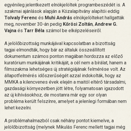
egyénileg jelentkezett elnökjelöltek programbeszédét is. A
szakmai ajánlások alapján a Közalapítvány alapítói eddig
Tolvaly Ferenc
és
Muhi András
elnökjelölteket hallgatták
meg, november 30-án pedig
Kőrösi Zoltán
,
Andrew G.
Vajna
és
Tarr Béla
számol be elképzeléseiről.
A jelölőbizottság munkájával kapcsolatban a bizottság
tagjai elmondták, hogy bár az általuk összeállított
dokumentum számos ponton magában hordozza az előző
kuratórium munkájának kritikáját, a cél nem a bírálat, hanem a
filmszakma lehetséges új stratégiájának felmérése volt. Az
állapotfelmérés időszerűségét azzal indokolták, hogy az
MMKA a kilencvenes évek elején a maitól eltérő társadalmi,
gazdasági környezetben jött létre, folyamatosan igazodott
az új kihívásokhoz, de mostanra már egy sor olyan
probléma került felszínre, amelyet a jelenlegi formában nem
lehet kezelni.
A problémahalmazból csak néhány pontot kiemelve, a
jelölőbizottság (melynek Mikulás Ferenc mellett tagjai még