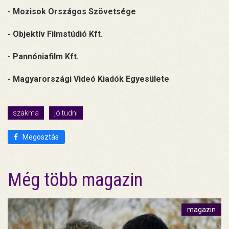
- Mozisok Országos Szövetsége
- Objektív Filmstúdió Kft.
- Pannóniafilm Kft.
- Magyarországi Videó Kiadók Egyesülete
szakma
jó tudni
Megosztás
Még több magazin
magazin