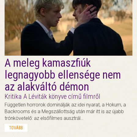
A meleg kamaszfiúk
legnagyobb ellensége nem
az alakváltó démon
Kritika A Léviták könyve című filmről
Független horrorok dominálják az idei nyarat, a Hokum, a
Backrooms és a Megszállottság után már itt is az újabb
trónkövetelő: az elsőfilmes ausztrál…
TOVÁBB