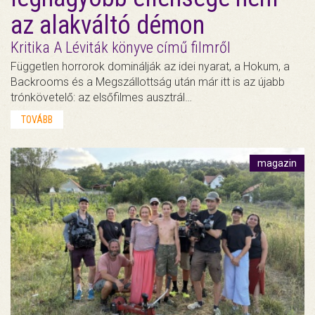
az alakváltó démon
Kritika A Léviták könyve című filmről
Független horrorok dominálják az idei nyarat, a Hokum, a
Backrooms és a Megszállottság után már itt is az újabb
trónkövetelő: az elsőfilmes ausztrál…
TOVÁBB
magazin