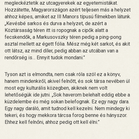
megleckéztetik az utcagyerekek az egyetemistákat.
Hozzátette, Magyarországon azért teljesen más a helyzet
ahhoz képes, amiket az Ill Manors típusú filmekben látunk.
„Kevésbé sarkos és durva a helyzet, de azért a
Köztársaság téren itt is ropognak a cipők alatt a
fecskendők, a Markusovszky téren pedig a ping-pong
asztal mellett az égett fólia. Mész még két sarkot, és akit
ott látsz, az mind díler, pedig abban az utcában van a
rendőrség is… Ennyit tudok mondani.”
Tyson azt is elmondta, nem csak róla szól ez a könyv,
hanem mindenkiről, akivel felnőtt, és sok társa nevében ül
most egy kulturális közegben, akiknek nem volt
lehetőségük ide jutni. „Sok haverom belehalt eddig ebbe a
küzdelembe és még sokan belefognak. Ez egy nagy dara.
Egy nagy daráló, amit tudnod kell kezelni. Nem mindegy ki
tekeri, és hogy mekkora tárcsa forog benne és hányszor.
Ehhez kell felnőni, ahhoz pedig ott kell élni.”