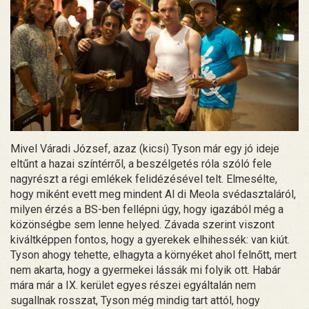
Mivel Váradi József, azaz (kicsi) Tyson már egy jó ideje
eltűnt a hazai színtérről, a beszélgetés róla szóló fele
nagyrészt a régi emlékek felidézésével telt. Elmesélte,
hogy miként evett meg mindent Al di Meola svédasztaláról,
milyen érzés a BS-ben fellépni úgy, hogy igazából még a
közönségbe sem lenne helyed. Závada szerint viszont
kiváltképpen fontos, hogy a gyerekek elhihessék: van kiút.
Tyson ahogy tehette, elhagyta a környéket ahol felnőtt, mert
nem akarta, hogy a gyermekei lássák mi folyik ott. Habár
mára már a IX. kerület egyes részei egyáltalán nem
sugallnak rosszat, Tyson még mindig tart attól, hogy