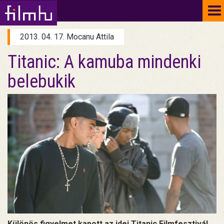
To
na
2013. 04. 17. Mocanu Attila
Titanic: A kamuba mindenki
belebukik
Különös figyelmet kapott az idei Titanic Filmfesztivál