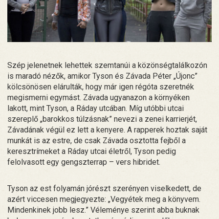
Szép jelenetnek lehettek szemtanúi a közönségtalálkozón
is maradó nézők, amikor Tyson és Závada Péter „Újonc”
kölcsönösen elárulták, hogy már igen régóta szeretnék
megismerni egymást. Závada ugyanazon a környéken
lakott, mint Tyson, a Ráday utcában. Míg utóbbi utcai
szereplő „barokkos túlzásnak” nevezi a zenei karrierjét,
Závadának végül ez lett a kenyere. A rapperek hoztak saját
munkát is az estre, de csak Závada osztotta fejből a
keresztrímeket a Ráday utcai életről, Tyson pedig
felolvasott egy gengszterrap – vers hibridet.
Tyson az est folyamán jórészt szerényen viselkedett, de
azért viccesen megjegyezte: „Vegyétek meg a könyvem.
Mindenkinek jobb lesz.” Véleménye szerint abba buknak