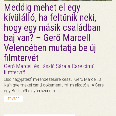
Meddig mehet el egy
kívülálló, ha feltűnik neki,
hogy egy másik családban
baj van? – Gerő Marcell
Velencében mutatja be új
filmtervét
Gerő Marcell és László Sára a Care című
filmtervről
Első nagyjátékfilm-rendezésére készül Gerő Marcell, a
Káin gyermekei című dokumentumfilm alkotója. A Care
egy Berlinből a nyári szünetre…
TOVÁBB