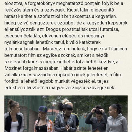
elosztva, a forgatókönyv meghatározó pontjain folyik be a
fejrázós ütem és a szövegek. Kicsit talán elidegenítő
hatást kelthet a szofisztikált brit akcentus a kegyetlen,
hideg szívű gengszterek szájából, de a kegyetlen képsorok
ellensúlyozzák ezt. Drogos prostituáltak utcai futtatása,
csecsemőeladás, elevenen elégés és megannyi
nyalánkságnak lehetünk tanúi, kiváló karakterek
tolmácsolásában. Másrészt örülhetünk, hogy ez a Titanicon
bemutatott film az egyike azoknak, amiket a nézők
szélesebb köre is megtekinthet ettől a héttől kezdve, a
Mozinet forgalmazásában. Habár szinte lehetetlen
vállalkozás visszaadni a röpködő rímek jelentését, a film
fordítói a lehető legjobb munkát végezték el, teljes
értékben élvezhető a magyar verziója a szövegeknek.