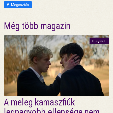
Megosztás
Még több magazin
magazin
A meleg kamaszfiúk
legnagyobb ellensége nem