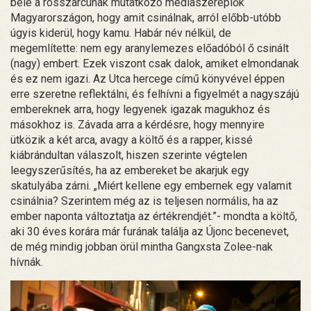
bele a rosszarcúnak mutatkozó médiaszereplők
Magyarországon, hogy amit csinálnak, arról előbb-utóbb
úgyis kiderül, hogy kamu. Habár név nélkül, de
megemlítette: nem egy aranylemezes előadóból ő csinált
(nagy) embert. Ezek viszont csak dalok, amiket elmondanak
és ez nem igazi. Az Utca hercege című könyvével éppen
erre szeretne reflektálni, és felhívni a figyelmét a nagyszájú
embereknek arra, hogy legyenek igazak magukhoz és
másokhoz is. Závada arra a kérdésre, hogy mennyire
ütközik a két arca, avagy a költő és a rapper, kissé
kiábrándultan válaszolt, hiszen szerinte végtelen
leegyszerűsítés, ha az embereket be akarjuk egy
skatulyába zárni. „Miért kellene egy embernek egy valamit
csinálnia? Szerintem még az is teljesen normális, ha az
ember naponta változtatja az értékrendjét.”- mondta a költő,
aki 30 éves korára már furának találja az Újonc becenevet,
de még mindig jobban örül mintha Gangxsta Zolee-nak
hívnák.