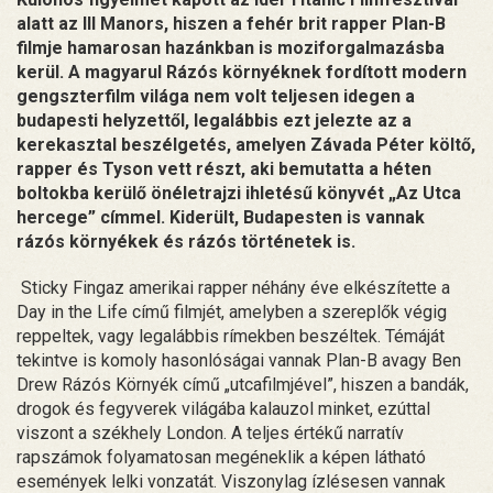
alatt az Ill Manors, hiszen a fehér brit rapper Plan-B
filmje hamarosan hazánkban is moziforgalmazásba
kerül. A magyarul Rázós környéknek fordított modern
gengszterfilm világa nem volt teljesen idegen a
budapesti helyzettől, legalábbis ezt jelezte az a
kerekasztal beszélgetés, amelyen Závada Péter költő,
rapper és Tyson vett részt, aki bemutatta a héten
boltokba kerülő önéletrajzi ihletésű könyvét „Az Utca
hercege” címmel. Kiderült, Budapesten is vannak
rázós környékek és rázós történetek is.
Sticky Fingaz amerikai rapper néhány éve elkészítette a
Day in the Life című filmjét, amelyben a szereplők végig
reppeltek, vagy legalábbis rímekben beszéltek. Témáját
tekintve is komoly hasonlóságai vannak Plan-B avagy Ben
Drew Rázós Környék című „utcafilmjével”, hiszen a bandák,
drogok és fegyverek világába kalauzol minket, ezúttal
viszont a székhely London. A teljes értékű narratív
rapszámok folyamatosan megéneklik a képen látható
események lelki vonzatát. Viszonylag ízlésesen vannak