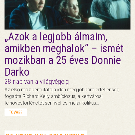
„Azok a legjobb álmaim,
amikben meghalok” – ismét
mozikban a 25 éves Donnie
Darko
28 nap van a világvégéig
Az első mozibemutatója idén még jobbára értetlenség
fogadta Richard Kelly ambíciózus, a kertvárosi
felnövéstörténetet sci-fivel és melankolikus…
TOVÁBB