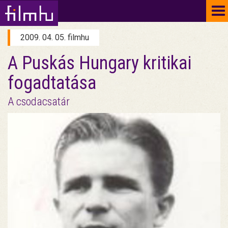
To
na
2009. 04. 05. filmhu
A Puskás Hungary kritikai
fogadtatása
A csodacsatár