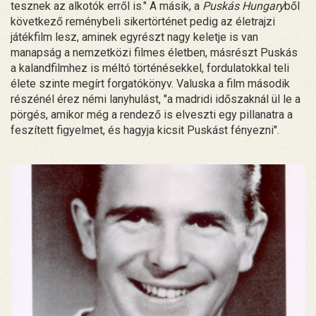
tesznek az alkotók erről is." A másik, a
Puskás Hungary
ből
következő reménybeli sikertörténet pedig az életrajzi
játékfilm lesz, aminek egyrészt nagy keletje is van
manapság a nemzetközi filmes életben, másrészt Puskás
a kalandfilmhez is méltó történésekkel, fordulatokkal teli
élete szinte megírt forgatókönyv. Valuska a film második
részénél érez némi lanyhulást, "a madridi időszaknál ül le a
pörgés, amikor még a rendező is elveszti egy pillanatra a
feszített figyelmet, és hagyja kicsit Puskást fényezni".