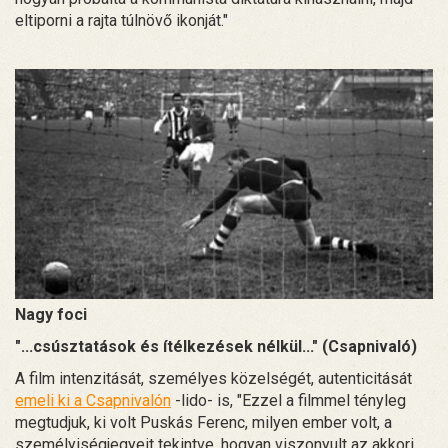
eltiporni a rajta túlnövő ikonját."
Nagy foci
"...csúsztatások és ítélkezések nélkül..." (Csapnivaló)
A film intenzitását, személyes közelségét, autenticitását
emeli ki a Csapnivalón
-lido- is, "Ezzel a filmmel tényleg
megtudjuk, ki volt Puskás Ferenc, milyen ember volt, a
személyiségjegyeit tekintve, hogyan viszonyult az akkori