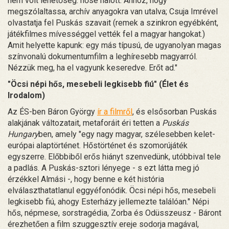
nem volt lehetőség: hőse halott. Ahhoz, hogy
megszólaltassa, archív anyagokra van utalva; Csuja Imrével
olvastatja fel Puskás szavait (remek a szinkron egyébként,
játékfilmes mívességgel vették fel a magyar hangokat.)
Amit helyette kapunk: egy más típusú, de ugyanolyan magas
színvonalú dokumentumfilm a leghíresebb magyarról.
Nézzük meg, ha el vagyunk keseredve. Erőt ad."
"Öcsi népi hős, mesebeli legkisebb fiú" (Élet és
Irodalom)
Az ÉS-ben Báron György
ír a filmről
, és elsősorban Puskás
alakjának változatait, metaforáit éri tetten a
Puskás
Hungary
ben, amely "egy nagy magyar, szélesebben kelet-
európai alaptörténet. Hőstörténet és szomorújáték
egyszerre. Előbbiből erős hiányt szenvedünk, utóbbival tele
a padlás. A Puskás-sztori lényege - s ezt látta meg jó
érzékkel Almási -, hogy benne e két história
elválaszthatatlanul eggyéfonódik. Öcsi népi hős, mesebeli
legkisebb fiú, ahogy Esterházy jellemezte találóan." Népi
hős, népmese, sorstragédia, Zorba és Odüsszeusz - Báront
érezhetően a film szuggesztív ereje sodorja magával,