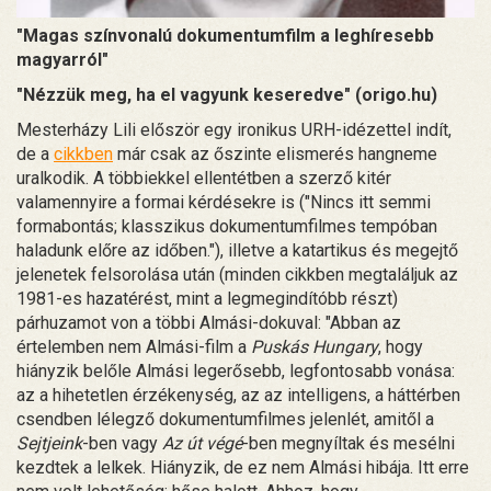
"Magas színvonalú dokumentumfilm a leghíresebb
magyarról"
"Nézzük meg, ha el vagyunk keseredve" (origo.hu)
Mesterházy Lili először egy ironikus URH-idézettel indít,
de a
cikkben
már csak az őszinte elismerés hangneme
uralkodik. A többiekkel ellentétben a szerző kitér
valamennyire a formai kérdésekre is ("Nincs itt semmi
formabontás; klasszikus dokumentumfilmes tempóban
haladunk előre az időben."), illetve a katartikus és megejtő
jelenetek felsorolása után (minden cikkben megtaláljuk az
1981-es hazatérést, mint a legmegindítóbb részt)
párhuzamot von a többi Almási-dokuval: "Abban az
értelemben nem Almási-film a
Puskás Hungary
, hogy
hiányzik belőle Almási legerősebb, legfontosabb vonása:
az a hihetetlen érzékenység, az az intelligens, a háttérben
csendben lélegző dokumentumfilmes jelenlét, amitől a
Sejtjeink
-ben vagy
Az út végé
-ben megnyíltak és mesélni
kezdtek a lelkek. Hiányzik, de ez nem Almási hibája. Itt erre