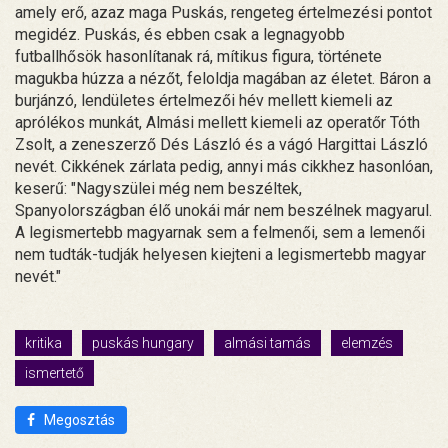
amely erő, azaz maga Puskás, rengeteg értelmezési pontot
megidéz. Puskás, és ebben csak a legnagyobb
futballhősök hasonlítanak rá, mítikus figura, története
magukba húzza a nézőt, feloldja magában az életet. Báron a
burjánzó, lendületes értelmezői hév mellett kiemeli az
aprólékos munkát, Almási mellett kiemeli az operatőr Tóth
Zsolt, a zeneszerző Dés László és a vágó Hargittai László
nevét. Cikkének zárlata pedig, annyi más cikkhez hasonlóan,
keserű: "Nagyszülei még nem beszéltek,
Spanyolországban élő unokái már nem beszélnek magyarul.
A legismertebb magyarnak sem a felmenői, sem a lemenői
nem tudták-tudják helyesen kiejteni a legismertebb magyar
nevét."
kritika
puskás hungary
almási tamás
elemzés
ismertető
Megosztás