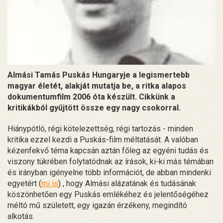
Almási Tamás Puskás Hungaryje a legismertebb
magyar életét, alakját mutatja be, a ritka alapos
dokumentumfilm 2006 óta készült. Cikkünk a
kritikákból gyűjtött össze egy nagy csokorral.
Hiánypótló, régi kötelezettség, régi tartozás - minden
kritika ezzel kezdi a Puskás-film méltatását. A valóban
kézenfekvő téma kapcsán aztán főleg az egyéni tudás és
viszony tükrében folytatódnak az írások, ki-ki más témában
és irányban igényelne több információt, de abban mindenki
egyetért (
mi is
) , hogy Almási alázatának és tudásának
köszönhetően egy Puskás emlékéhez és jelentőségéhez
méltó mű született, egy igazán érzékeny, megindító
alkotás.