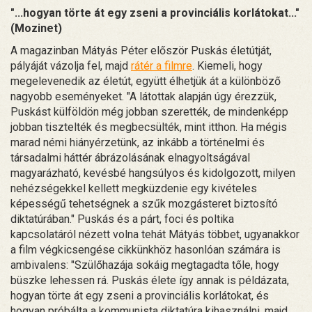
"...hogyan törte át egy zseni a provinciális korlátokat..."
(Mozinet)
A magazinban Mátyás Péter először Puskás életútját,
pályáját vázolja fel, majd
rátér a filmre
. Kiemeli, hogy
megelevenedik az életút, együtt élhetjük át a különböző
nagyobb eseményeket. "A látottak alapján úgy érezzük,
Puskást külföldön még jobban szerették, de mindenképp
jobban tisztelték és megbecsülték, mint itthon. Ha mégis
marad némi hiányérzetünk, az inkább a történelmi és
társadalmi háttér ábrázolásának elnagyoltságával
magyarázható, kevésbé hangsúlyos és kidolgozott, milyen
nehézségekkel kellett megküzdenie egy kivételes
képességű tehetségnek a szűk mozgásteret biztosító
diktatúrában." Puskás és a párt, foci és poltika
kapcsolatáról nézett volna tehát Mátyás többet, ugyanakkor
a film végkicsengése cikkünkhöz hasonlóan számára is
ambivalens: "Szülőhazája sokáig megtagadta tőle, hogy
büszke lehessen rá. Puskás élete így annak is példázata,
hogyan törte át egy zseni a provinciális korlátokat, és
hogyan próbálta a kommunista diktatúra kihasználni, majd