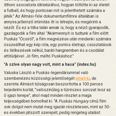
itthoni szocialista diktatúrához, hogyan töltötte ki az életét
a futball, és hogy pontosan mit is jelenthetett számára a
játék." Az Almási-féle dokumentumfilmre általában is
annyira jellemző intimitás itt is létrejön, és megérinti a
nézőt. És ez a titka talán annak is, hogy a néző gyarapodik,
gazdagodik a film által: "Akármennyit is tudtunk a film előtt
Puskás "Öcsiről", a film megnézése után mindenki számára
összeállhat egy kép róla, egy pontos életrajz, csúsztatások
és ítélkezések nélkül, baráti hangnemben és a csodálat
attitűdjével. Jó film, méltó Puskáshoz."
"A szíve olyan nagy volt, mint a hasa" (index.hu)
Valuska László a Puskás-legendáriummal való
szembenézés közösségi jelentőségét
emeli ki
, de
szerinte Almásit túlságosan beszorította a 100 perces
terjedelmi korlát, "valószínűleg a tízrészes sorozat lesz az
ő igazi terepe", ahol majd minden részlet a maga
teljességében bomolhat ki: "A
Puskás Hungary
című film
sok dolgot nem mutat meg igazán részletesen, mint az 50-
es években játszott szerepét, pedig rengeteg utalást