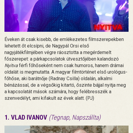
Éveken át csak kisebb, de emlékezetes filmszerepekben
lehetett őt elcsípni, de Nagypál Orsi első
nagyjátékfilmjében végre ráosztotta a megérdemelt
főszerepet: a párkapcsolatok útvesztőjében kalandozó
Nyitva
férfi főhőseként nem csak humoros, hanem drámai
oldalát is megmutatta. A magyar filmtörténet első urológus-
főhőse, aki barátnője (Radnay Csilla) oldalán, alkalmi
bénázással, de a végsőkig kitartó, őszinte bájjal nyitja meg
a kapcsolatát mások számára, hogy felébresszék a
szenvedélyt, ami kifakult az évek alatt. (PJ)
1. VLAD IVANOV
(Tegnap, Napszállta)