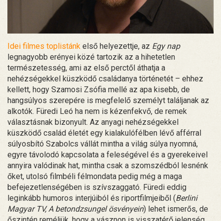
Idei filmes toplistánk
első helyezettje, az
Egy nap
legnagyobb erényei közé tartozik az a hihetetlen
természetesség, ami az első perctől áthatja a
nehézségekkel küszködő családanya történetét – ehhez
kellett, hogy Szamosi Zsófia mellé az apa kisebb, de
hangsúlyos szerepére is megfelelő személyt találjanak az
alkotók. Füredi Leó ha nem is kézenfekvő, de remek
választásnak bizonyult. Az anyagi nehézségekkel
küszködő család életét egy kialakulófélben lévő afférral
súlyosbító Szabolcs vállát mintha a világ súlya nyomná,
egyre távolodó kapcsolata a feleségével és a gyerekeivel
annyira valódinak hat, mintha csak a szomszédból lesnénk
őket, utolsó filmbéli félmondata pedig még a maga
befejezetlenségében is szívszaggató. Füredi eddig
leginkább humoros interjúiból és riportfilmjeiből (
Berlini
Magyar TV, A betondzsungel ösvényein
) lehet ismerős, de
őszintén reméljük, hogy a vásznon is visszatérő jelenség