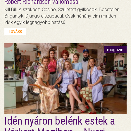
Robert Richardson vallomásai
Kill Bill, A szakasz, Casino, Született gyilkosok, Becstelen
Brigantyk, Django elszabadul. Csak néhány cím minden
idők egyik legnagyobb hatású…
TOVÁBB
magazin
Idén nyáron belénk estek a