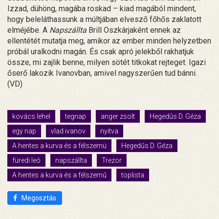
Izzad, dühöng, magába roskad – kiad magából mindent,
hogy beleláthassunk a múltjában elvesző főhős zaklatott
elméjébe. A
Napszállta
Brill Oszkárjaként ennek az
ellentétét mutatja meg, amikor az ember minden helyzetben
próbál uralkodni magán. És csak apró jelekből rakhatjuk
össze, mi zajlik benne, milyen sötét titkokat rejteget. Igazi
őserő lakozik Ivanovban, amivel nagyszerűen tud bánni.
(VD)
kovács lehel
tegnap
anger zsolt
Hegedûs D. Géza
egy nap
vlad ivanov
nyitva
A hentes a kurva és a félszemü
Hegedűs D. Géza
füredi leó
napszállta
Trezor
A hentes a kurva és a félszemű
toplista
Megosztás