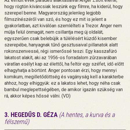
Az elmúlt évek parádés alakításaival Anger Zsolt elérte,
hogy rögtön kíváncsiak leszünk egy filmre, ha kiderül, hogy
szerepel benne. Magyarország jelenleg legjobb
filmszínészéről van szó, és hogy ez mit is jelent a
gyakorlatban, azt kiválóan szemlélteti a Trezor. Anger nem
múlja felül önmagát, nem csillantja meg új oldalát,
egyszerűen csak belebújik a túlélésért küzdő kisember
szerepébe, hanyagnak tűnő gesztusaival pillanatok alatt
rokonszenvessé, régi ismerőssé teszi. Egy kasszafúró
lakatost alakít, aki az 1956-os forradalom zűrzavarában
váratlan esélyt kap az élettől, ha feltör egy széfet, idő előtt
elhagyhatja a börtönt. Anger pontosan érzi, hogy mennyi
komikum, megilletődöttség és vagányság kell a karakterbe
ahhoz, hogy elhiggyük: ez a lakatos lehet, hogy néha csak
bambul meglepettségében, de amikor igazán szükség van
rá, akkor képes hőssé válni. (VD)
3. HEGEDŰS D. GÉZA
(A hentes, a kurva és a
félszemű)