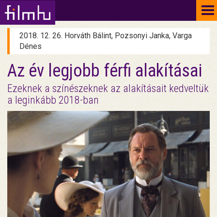
To
na
2018. 12. 26. Horváth Bálint, Pozsonyi Janka, Varga
Dénes
Az év legjobb férfi alakításai
Ezeknek a színészeknek az alakításait kedveltük
a leginkább 2018-ban