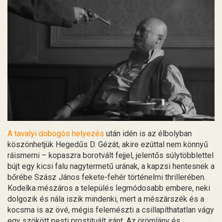
A tavalyi dobogós helyezés
után idén is az élbolyban
köszönhetjük Hegedűs D. Gézát, akire ezúttal nem könnyű
ráismerni – kopaszra borotvált fejjel, jelentős súlytöbblettel
bújt egy kicsi falu nagytermetű urának, a kapzsi hentesnek a
bőrébe Szász János fekete-fehér történelmi thrillerében.
Kodelka mészáros a település legmódosabb embere, neki
dolgozik és nála iszik mindenki, mert a mészárszék és a
kocsma is az övé, mégis felemészti a csillapíthatatlan vágy
egy szökött pesti prostituált iránt. Az örömlány és