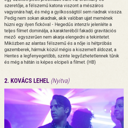
szeretője, a félszemű katona viszont a mészáros
vagyonára hajt, és még a gyilkosságtól sem riadnak vissza.
Pedig nem sokan akadnak, akik valóban ujjat mernének
húzni egy ilyen fickóval - Hegedűs intenzív jelenléte a
teljes filmet dominálja, a karakteréből fakadó gravitációs
mező egyszerűen nem akarja elengedni a tekintetet.
Miközben az alantas félszemű és a nője is hétpróbás
gazemberek, hármuk közül mégis a kiszemelt áldozat, a
Hentes a legfenyegetőbb, szinte legyőzhetetlennek tűnik
és még a hátán is képes elcipeli a filmet. (HB)
2. KOVÁCS LEHEL
(Nyitva)