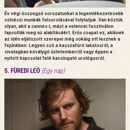
Év végi összegző sorozatunkat a legemlékezetesebb
színészi munkák felsorolásával folytatjuk. Van köztük
olyan, akit a cannes-i, mást a velencei fesztiválon
tapsolták meg az alakításáért. Erős csapat ez, akiknek
az idén eljátszott szerepei még sokáig ott lesznek a
fejünkben. Legyen szó a kasszafúró lakatosról, a
sivatagban kóválygó üzletemberről vagy éppen a
nyitott kapcsolat felé kacsingató urológusról.
5. FÜREDI LEÓ
(Egy nap)