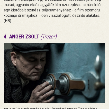
marad, ugyanis első nagyjátékfilm szereplése simán felér
egy kipróbált színész teljesítményéhez - a film szomorú,
köznapi drámájához illően visszafogott, őszinte alakítás.
(HB)
4. ANGER ZSOLT
(Trezor)