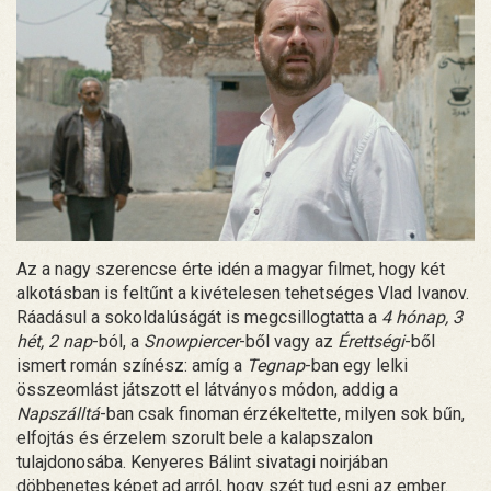
Az a nagy szerencse érte idén a magyar filmet, hogy két
alkotásban is feltűnt a kivételesen tehetséges Vlad Ivanov.
Ráadásul a sokoldalúságát is megcsillogtatta a
4 hónap, 3
hét, 2 nap
-ból, a
Snowpiercer
-ből vagy az
Érettségi
-ből
ismert román színész: amíg a
Tegnap
-ban egy lelki
összeomlást játszott el látványos módon, addig a
Napszálltá
-ban csak finoman érzékeltette, milyen sok bűn,
elfojtás és érzelem szorult bele a kalapszalon
tulajdonosába. Kenyeres Bálint sivatagi noirjában
döbbenetes képet ad arról, hogy szét tud esni az ember.