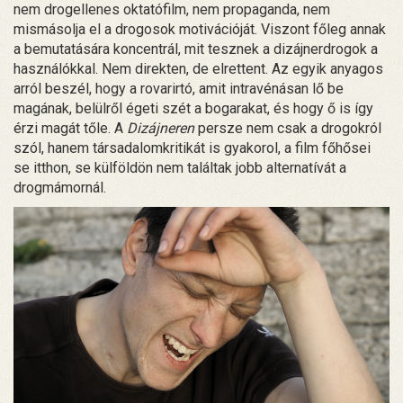
nem drogellenes oktatófilm, nem propaganda, nem
mismásolja el a drogosok motivációját. Viszont főleg annak
a bemutatására koncentrál, mit tesznek a dizájnerdrogok a
használókkal. Nem direkten, de elrettent. Az egyik anyagos
arról beszél, hogy a rovarirtó, amit intravénásan lő be
magának, belülről égeti szét a bogarakat, és hogy ő is így
érzi magát tőle. A
Dizájneren
persze nem csak a drogokról
szól, hanem társadalomkritikát is gyakorol, a film főhősei
se itthon, se külföldön nem találtak jobb alternatívát a
drogmámornál.