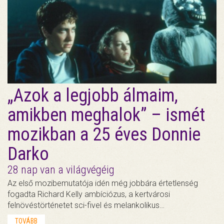
„Azok a legjobb álmaim,
amikben meghalok” – ismét
mozikban a 25 éves Donnie
Darko
28 nap van a világvégéig
Az első mozibemutatója idén még jobbára értetlenség
fogadta Richard Kelly ambíciózus, a kertvárosi
felnövéstörténetet sci-fivel és melankolikus…
TOVÁBB