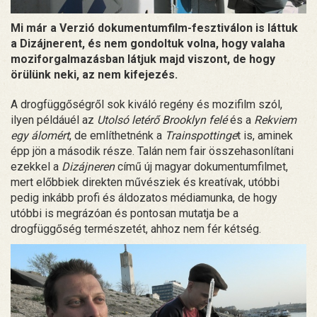
Mi már a Verzió dokumentumfilm-fesztiválon is láttuk
a Dizájnerent, és nem gondoltuk volna, hogy valaha
moziforgalmazásban látjuk majd viszont, de hogy
örülünk neki, az nem kifejezés.
A drogfüggőségről sok kiváló regény és mozifilm szól,
ilyen példáuél az
Utolsó letérő Brooklyn felé
és a
Rekviem
egy álomért
, de említhetnénk a
Trainspottinge
t is, aminek
épp jön a második része. Talán nem fair összehasonlítani
ezekkel a
Dizájneren
című új magyar dokumentumfilmet,
mert előbbiek direkten művésziek és kreatívak, utóbbi
pedig inkább profi és áldozatos médiamunka, de hogy
utóbbi is megrázóan és pontosan mutatja be a
drogfüggőség természetét, ahhoz nem fér kétség.