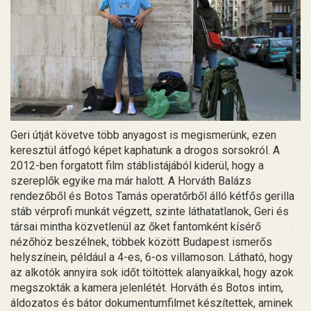
Geri útját követve több anyagost is megismerünk, ezen
keresztül átfogó képet kaphatunk a drogos sorsokról. A
2012-ben forgatott film stáblistájából kiderül, hogy a
szereplők egyike ma már halott. A Horváth Balázs
rendezőből és Botos Tamás operatőrből álló kétfős gerilla
stáb vérprofi munkát végzett, szinte láthatatlanok, Geri és
társai mintha közvetlenül az őket fantomként kísérő
nézőhöz beszélnek, többek között Budapest ismerős
helyszínein, például a 4-es, 6-os villamoson. Látható, hogy
az alkotók annyira sok időt töltöttek alanyaikkal, hogy azok
megszokták a kamera jelenlétét. Horváth és Botos intim,
áldozatos és bátor dokumentumfilmet készítettek, aminek