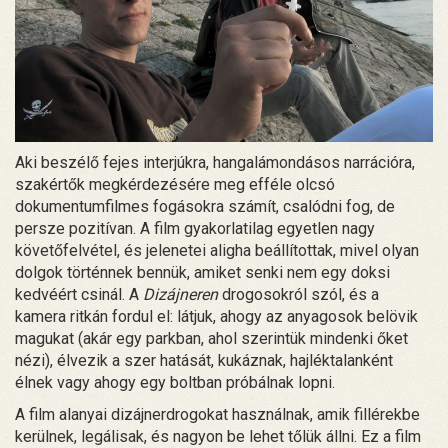
Aki beszélő fejes interjúkra, hangalámondásos narrációra,
szakértők megkérdezésére meg efféle olcsó
dokumentumfilmes fogásokra számít, csalódni fog, de
persze pozitívan. A film gyakorlatilag egyetlen nagy
követőfelvétel, és jelenetei aligha beállítottak, mivel olyan
dolgok történnek bennük, amiket senki nem egy doksi
kedvéért csinál. A
Dizájneren
drogosokról szól, és a
kamera ritkán fordul el: látjuk, ahogy az anyagosok belövik
magukat (akár egy parkban, ahol szerintük mindenki őket
nézi), élvezik a szer hatását, kukáznak, hajléktalanként
élnek vagy ahogy egy boltban próbálnak lopni.
A film alanyai dizájnerdrogokat használnak, amik fillérekbe
kerülnek, legálisak, és nagyon be lehet tőlük állni. Ez a film