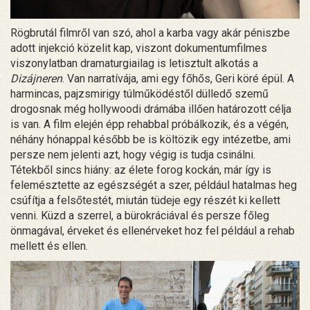
Rögbrutál filmről van szó, ahol a karba vagy akár péniszbe
adott injekció közelit kap, viszont dokumentumfilmes
viszonylatban dramaturgiailag is letisztult alkotás a
Dizájneren
. Van narratívája, ami egy főhős, Geri köré épül. A
harmincas, pajzsmirigy túlműködéstől dülledő szemű
drogosnak még hollywoodi drámába illően határozott célja
is van. A film elején épp rehabbal próbálkozik, és a végén,
néhány hónappal később be is költözik egy intézetbe, ami
persze nem jelenti azt, hogy végig is tudja csinálni.
Tétekből sincs hiány: az élete forog kockán, már így is
felemésztette az egészségét a szer, például hatalmas heg
csúfítja a felsőtestét, miután tüdeje egy részét ki kellett
venni. Küzd a szerrel, a bürokráciával és persze főleg
önmagával, érveket és ellenérveket hoz fel például a rehab
mellett és ellen.