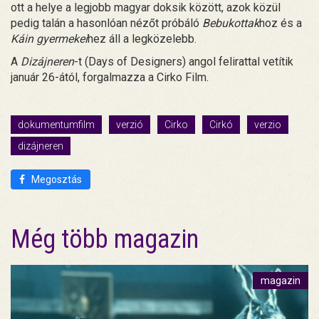
ott a helye a legjobb magyar doksik között, azok közül
pedig talán a hasonlóan nézőt próbáló
Bebukottak
hoz és a
Káin gyermekei
hez áll a legközelebb.
A
Dizájneren
-t (Days of Designers) angol felirattal vetítik
január 26-ától, forgalmazza a Cirko Film.
dokumentumfilm
verzió
Cirko
Cirkó
verzio
dizájneren
Megosztás
Még több magazin
magazin