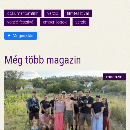
dokumentumfilm
verzió
filmfesztivál
verzió fesztivál
emberi jogok
verzio
Megosztás
Még több magazin
magazin