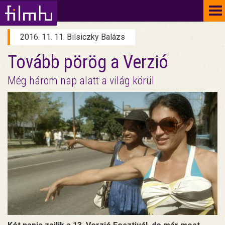
To
na
2016. 11. 11. Bilsiczky Balázs
Tovább pörög a Verzió
Még három nap alatt a világ körül