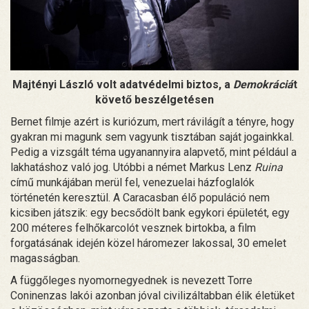
Majtényi László volt adatvédelmi biztos, a
Demokráciá
t
követő beszélgetésen
Bernet filmje azért is kuriózum, mert rávilágít a tényre, hogy
gyakran mi magunk sem vagyunk tisztában saját jogainkkal.
Pedig a vizsgált téma ugyanannyira alapvető, mint például a
lakhatáshoz való jog. Utóbbi a német Markus Lenz
Ruina
című munkájában merül fel, venezuelai házfoglalók
történetén keresztül. A Caracasban élő populáció nem
kicsiben játszik: egy becsődölt bank egykori épületét, egy
200 méteres felhőkarcolót vesznek birtokba, a film
forgatásának idején közel háromezer lakossal, 30 emelet
magasságban.
A függőleges nyomornegyednek is nevezett Torre
Coninenzas lakói azonban jóval civilizáltabban élik életüket