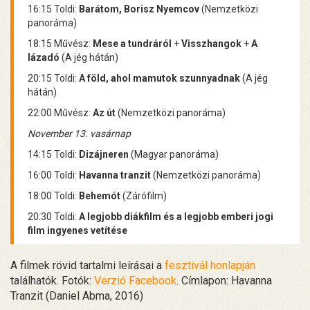
16:15 Toldi:
Barátom, Borisz Nyemcov
(Nemzetközi
panoráma)
18:15 Művész:
Mese a tundráról
+
Visszhangok
+
A
lázadó
(A jég hátán)
20:15 Toldi:
A föld, ahol mamutok szunnyadnak
(A jég
hátán)
22:00 Művész:
Az út
(Nemzetközi panoráma)
November 13. vasárnap
14:15 Toldi:
Dizájneren
(Magyar panoráma)
16:00 Toldi:
Havanna tranzit
(Nemzetközi panoráma)
18:00 Toldi:
Behemót
(Zárófilm)
20:30 Toldi:
A legjobb diákfilm és a legjobb emberi jogi
film ingyenes vetítése
A filmek rövid tartalmi leírásai a
fesztivál honlapján
találhatók. Fotók:
Verzió Facebook
. Címlapon: Havanna
Tranzit (Daniel Abma, 2016)