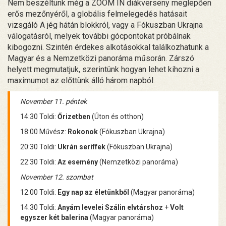
Nem beszéltünk még a ZOOM IN diákverseny meglepően
erős mezőnyéről, a globális felmelegedés hatásait
vizsgáló A jég hátán blokkról, vagy a Fókuszban Ukrajna
válogatásról, melyek további gócpontokat próbálnak
kibogozni. Szintén érdekes alkotásokkal találkozhatunk a
Magyar és a Nemzetközi panoráma műsorán. Zárszó
helyett megmutatjuk, szerintünk hogyan lehet kihozni a
maximumot az előttünk álló három napból.
November 11. péntek
14:30 Toldi:
Őrizetben
(Úton és otthon)
18:00 Művész:
Rokonok
(Fókuszban Ukrajna)
20:30 Toldi:
Ukrán seriffek
(Fókuszban Ukrajna)
22:30 Toldi:
Az esemény
(Nemzetközi panoráma)
November 12. szombat
12:00 Toldi:
Egy nap az életünkből
(Magyar panoráma)
14:30 Toldi:
Anyám levelei Szálin elvtárshoz
+
Volt
egyszer két balerina
(Magyar panoráma)