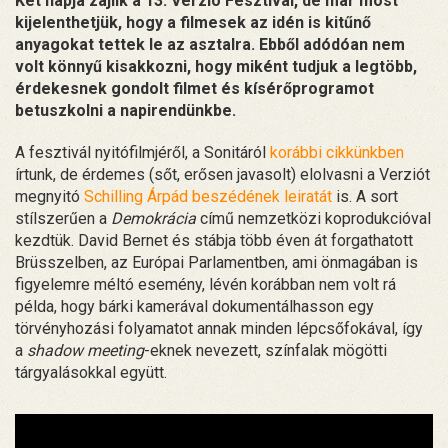
Két napja zajlik a 13. Verzió Fesztivál, de már most
kijelenthetjük, hogy a filmesek az idén is kitűnő
anyagokat tettek le az asztalra. Ebből adódóan nem
volt könnyű kisakkozni, hogy miként tudjuk a legtöbb,
érdekesnek gondolt filmet és kísérőprogramot
betuszkolni a napirendünkbe.
A fesztivál nyitófilmjéről, a Sonitáról
korábbi cikkünkben
írtunk, de érdemes (sőt, erősen javasolt) elolvasni a Verziót
megnyitó
Schilling Árpád beszédének leiratát
is. A sort
stílszerűen a
Demokrácia
című nemzetközi koprodukcióval
kezdtük. David Bernet és stábja több éven át forgathatott
Brüsszelben, az Európai Parlamentben, ami önmagában is
figyelemre méltó esemény, lévén korábban nem volt rá
példa, hogy bárki kamerával dokumentálhasson egy
törvényhozási folyamatot annak minden lépcsőfokával, így
a
shadow meeting
-eknek nevezett, színfalak mögötti
tárgyalásokkal együtt.