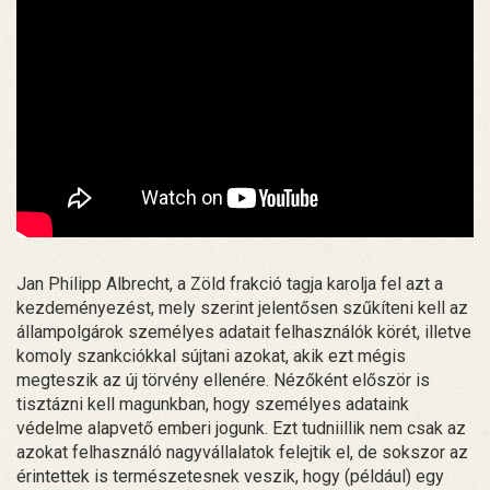
Jan Philipp Albrecht, a Zöld frakció tagja karolja fel azt a
kezdeményezést, mely szerint jelentősen szűkíteni kell az
állampolgárok személyes adatait felhasználók körét, illetve
komoly szankciókkal sújtani azokat, akik ezt mégis
megteszik az új törvény ellenére. Nézőként először is
tisztázni kell magunkban, hogy személyes adataink
védelme alapvető emberi jogunk. Ezt tudniillik nem csak az
azokat felhasználó nagyvállalatok felejtik el, de sokszor az
érintettek is természetesnek veszik, hogy (például) egy