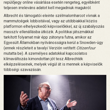
repülőjegy online vásárlása esetén rengeteg, egyébként
teljesen irreleváns adatot kell megadniuk magukról.
Albrecht és támogatói eleinte szélmalomharcot vívnak a
mammutcégek lobbistáival, vagy az utóbbiakkal közös
platformon elhelyezkedő képviselőkkel, az új szabályozás
masszív ellenállásba ütközik. A politikai játszmákkal
tarkított folyamat már épp zátonyra futna, amikor az
Egyesült Államokban nyilvánosságra kerül a Snowden-ügy
(ennek részleteit a tavalyi Verzión vetített
Citizenfour
mutatta be). A személyes adatokkal kapcsolatos
klímaváltozás kimondottan jót tesz Albrechték
elképzeléseinek, melyek végül át is mennek a képviselők
többségi szavazásán.