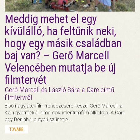
Meddig mehet el egy
kívülálló, ha feltűnik neki,
hogy egy másik családban
baj van? – Gerő Marcell
Velencében mutatja be új
filmtervét
Gerő Marcell és László Sára a Care című
filmtervről
Első nagyjátékfilm-rendezésére készül Gerő Marcell, a
Káin gyermekei című dokumentumfilm alkotója. A Care
egy Berlinből a nyári szünetre…
TOVÁBB