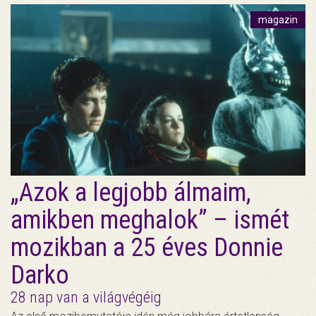
magazin
„Azok a legjobb álmaim,
amikben meghalok” – ismét
mozikban a 25 éves Donnie
Darko
28 nap van a világvégéig