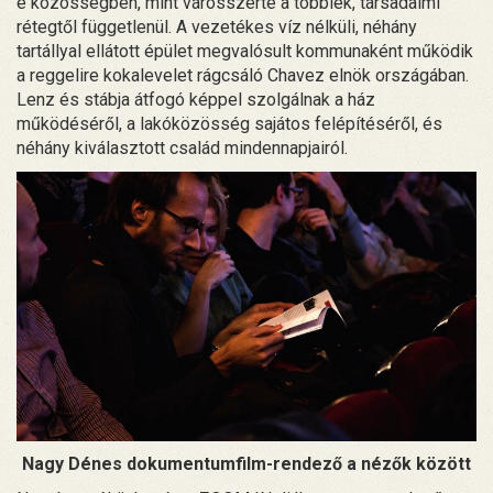
e közösségben, mint városszerte a többiek, társadalmi
rétegtől függetlenül. A vezetékes víz nélküli, néhány
tartállyal ellátott épület megvalósult kommunaként működik
a reggelire kokalevelet rágcsáló Chavez elnök országában.
Lenz és stábja átfogó képpel szolgálnak a ház
működéséről, a lakóközösség sajátos felépítéséről, és
néhány kiválasztott család mindennapjairól.
Nagy Dénes dokumentumfilm-rendező a nézők között