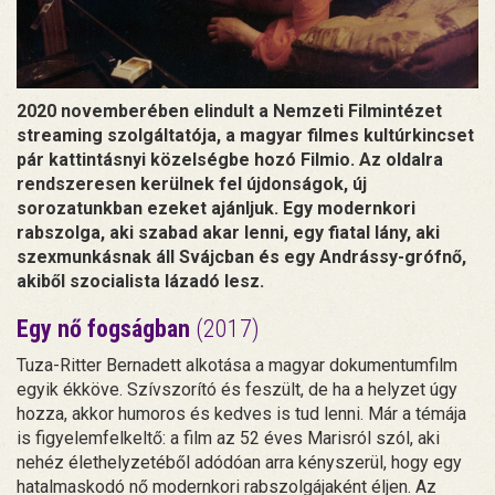
2020 novemberében elindult a Nemzeti Filmintézet
streaming szolgáltatója, a magyar filmes kultúrkincset
pár kattintásnyi közelségbe hozó Filmio. Az oldalra
rendszeresen kerülnek fel újdonságok, új
sorozatunkban ezeket ajánljuk. Egy modernkori
rabszolga, aki szabad akar lenni, egy fiatal lány, aki
szexmunkásnak áll Svájcban és egy Andrássy-grófnő,
akiből szocialista lázadó lesz.
Egy nő fogságban
(2017)
Tuza-Ritter Bernadett alkotása a magyar dokumentumfilm
egyik ékköve. Szívszorító és feszült, de ha a helyzet úgy
hozza, akkor humoros és kedves is tud lenni. Már a témája
is figyelemfelkeltő: a film az 52 éves Marisról szól, aki
nehéz élethelyzetéből adódóan arra kényszerül, hogy egy
hatalmaskodó nő modernkori rabszolgájaként éljen. Az