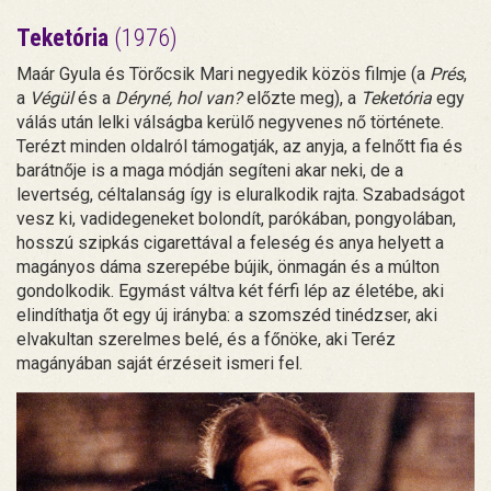
Teketória
(1976)
Maár Gyula és Törőcsik Mari negyedik közös filmje (a
Prés
,
a
Végül
és a
Déryné, hol van?
előzte meg), a
Teketória
egy
válás után lelki válságba kerülő negyvenes nő története.
Terézt minden oldalról támogatják, az anyja, a felnőtt fia és
barátnője is a maga módján segíteni akar neki, de a
levertség, céltalanság így is eluralkodik rajta. Szabadságot
vesz ki, vadidegeneket bolondít, parókában, pongyolában,
hosszú szipkás cigarettával a feleség és anya helyett a
magányos dáma szerepébe bújik, önmagán és a múlton
gondolkodik. Egymást váltva két férfi lép az életébe, aki
elindíthatja őt egy új irányba: a szomszéd tinédzser, aki
elvakultan szerelmes belé, és a főnöke, aki Teréz
magányában saját érzéseit ismeri fel.