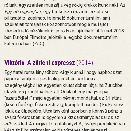
rólunk, egyszerűen muszáj a végsőkig drukkolnunk neki. Az
Egy nő fogságban
egy brutálisan őszinte, az utolsó
pillanatáig izgalmas, felemelő dokumentumfilm, ami
szokatlan témájának köszönhetően még a műfajtól
idegenkedő nézőknek is jó szívvel ajánlható. A filmet 2018-
ban Európai Filmdíjra jelölték a legjobb dokumentumfilm
kategóriában. (ZsG)
Viktória: A zürichi expressz
(2014)
Egy fiatal roma lány többre vágyik annál, hogy naphosszat
paprikát áruljon a pesti aluljárókban. Viktória a
szegénységből az egyetlen kiutat abban látja, ha Zürichbe
utazik, és prostituáltnak áll. Odakint egy magyar pár
“szerződteti,” majd egyetlen német mondattal, az árlistára
(lasen fünfzig, ficken achtzig, komplett hundert) kiokosítva
lökik az útpadkára. Utcalányként azonban a könnyű pénz a
svájci fővárosban is egyenlő a kizsákmányolással és az
erőszakkal. A magyar forgatókönyvből, svájci produkcióban
készült film számtalan valós történet alapján teszi