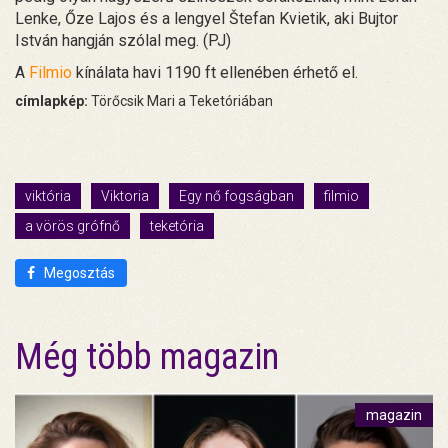
Lenke, Őze Lajos és a lengyel Štefan Kvietik, aki Bujtor
István hangján szólal meg. (PJ)
A
Filmio
kínálata havi 1190 ft ellenében érhető el.
címlapkép:
Törőcsik Mari a Teketóriában
viktória
Viktoria
Egy nő fogságban
filmio
a vörös grófnő
teketória
Megosztás
Még több magazin
magazin