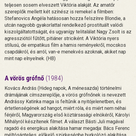
teljesen sosem elveszett Viktória alakját. Az amatőr
szereplők mellett két színész is remekel a filmben:
Stefanovics Angéla hatásosan hozza felszínre Blondie, a
utcán nagyobb gyakorlattal rendelkező prostituált valódi
kiszolgáltatottságát, és ugyanígy telitalálat Nagy Zsolt is az
agressziótól fűtőtt, pitiáner striciként. A Viktória nyers
stílusú, de empatikus film a hamis reményekről, mocskos
csapdákról, és arról, van-e menekvés azoknak, akiket nap
mint nap elnyelnek. (HB)
A vörös grófnő
(1984)
Kovács András (Hideg napok, A ménesazda) történelmi
drámájának címszereplője, a vörös grófnőnek is nevezett
Andrássy Katinka maga is feltűnik a nyitójelenetben, és
értetlenségének ad hangot, miért róla, és miért nem néhai
férjéről, Magyarország első köztársasági elnökéről, Károlyi
Mihályról készítenek filmet. A választ Básti Juli magával
ragadó és energikus alakítása hamar megadja: Bács Ferenc
méltóságteljes, előkelő szürkeségbe burkolózó alakítása