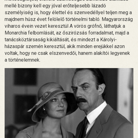
mellé bizony kell egy jóval erőteljesebb lázadó
személyiség is, hogy élettel és szenvedéllyel teljen meg a
majdnem húsz évet felölelő történelmi tabló. Magyarország
viharos évein vezet keresztül A vörös grófnő, láthatjuk a
Monarchia felbomlását, az őszirózsás forradalmat, majd a
tanácsköztársaság kikiáltását, és mindezt a Károlyi-
házaspár szemén keresztül, akik minden erejükkel azon
voltak, hogy ne csak elszenvedői, hanem alakítói legyenek
a történelemnek.