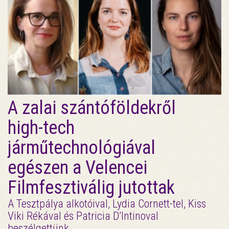
A zalai szántóföldekről
high-tech
járműtechnológiával
egészen a Velencei
Filmfesztiválig jutottak
A Tesztpálya alkotóival, Lydia Cornett-tel, Kiss
Viki Rékával és Patricia D’Intinoval
beszélgettünk