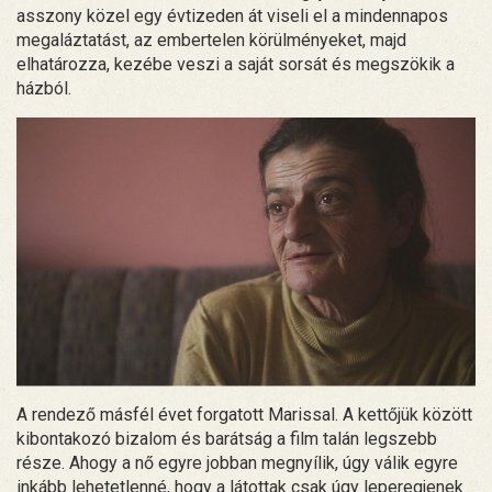
asszony közel egy évtizeden át viseli el a mindennapos
megaláztatást, az embertelen körülményeket, majd
elhatározza, kezébe veszi a saját sorsát és megszökik a
házból.
A rendező másfél évet forgatott Marissal. A kettőjük között
kibontakozó bizalom és barátság a film talán legszebb
része. Ahogy a nő egyre jobban megnyílik, úgy válik egyre
inkább lehetetlenné, hogy a látottak csak úgy leperegjenek