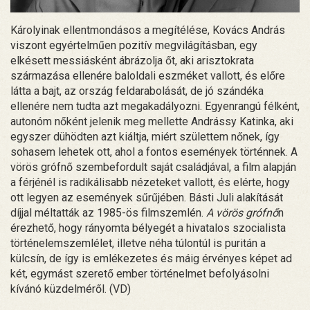
Károlyinak ellentmondásos a megítélése, Kovács András
viszont egyértelműen pozitív megvilágításban, egy
elkésett messiásként ábrázolja őt, aki arisztokrata
származása ellenére baloldali eszméket vallott, és előre
látta a bajt, az ország feldarabolását, de jó szándéka
ellenére nem tudta azt megakadályozni. Egyenrangú félként,
autonóm nőként jelenik meg mellette Andrássy Katinka, aki
egyszer dühödten azt kiáltja, miért születtem nőnek, így
sohasem lehetek ott, ahol a fontos események történnek. A
vörös grófnő szembefordult saját családjával, a film alapján
a férjénél is radikálisabb nézeteket vallott, és elérte, hogy
ott legyen az események sűrűjében. Básti Juli alakítását
díjjal méltatták az 1985-ös filmszemlén.
A vörös grófnő
n
érezhető, hogy rányomta bélyegét a hivatalos szocialista
történelemszemlélet, illetve néha túlontúl is puritán a
külcsín, de így is emlékezetes és máig érvényes képet ad
két, egymást szerető ember történelmet befolyásolni
kívánó küzdelméről. (VD)