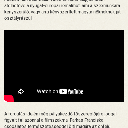
átélhetővé a nyugat-európai rémálmot, ami a szexmunkára
kényszerülő, vagy arra kényszerített magyar nőkneknek jut
osztályrészül.
A forgatás idején még pályakezdő főszereplőjére joggal
figyelt fel azonnal a filmszakma: Farkas Franciska
csodálatos természetességgel ölti magára az önfejű,