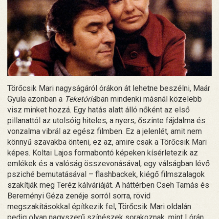
Törőcsik Mari nagyságáról órákon át lehetne beszélni, Maár
Gyula azonban a
Teketóriá
ban mindenki másnál közelebb
visz minket hozzá. Egy hatás alatt álló nőként az első
pillanattól az utolsóig hiteles, a nyers, őszinte fájdalma és
vonzalma vibrál az egész filmben. Ez a jelenlét, amit nem
könnyű szavakba önteni, ez az, amire csak a Törőcsik Mari
képes. Koltai Lajos formabontó képeken kísérletezik az
emlékek és a valóság összevonásával, egy válságban lévő
psziché bemutatásával – flashbackek, kiégő filmszalagok
szakítják meg Teréz kálváriáját. A háttérben Cseh Tamás és
Bereményi Géza zenéje sorról sorra, rövid
megszakításokkal építkezik fel, Törőcsik Mari oldalán
pedig olyan nagyszerű színészek sorakoznak, mint Lórán