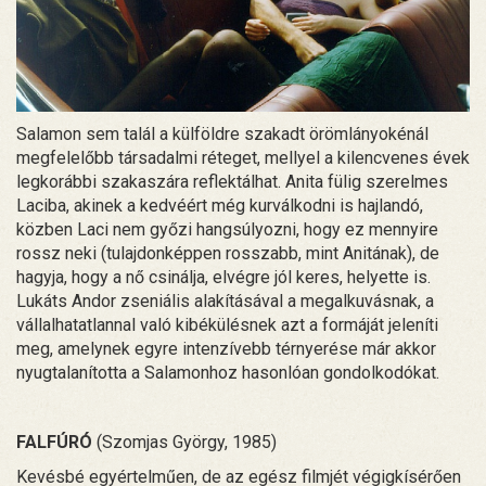
Salamon sem talál a külföldre szakadt örömlányokénál
megfelelőbb társadalmi réteget, mellyel a kilencvenes évek
legkorábbi szakaszára reflektálhat. Anita fülig szerelmes
Laciba, akinek a kedvéért még kurválkodni is hajlandó,
közben Laci nem győzi hangsúlyozni, hogy ez mennyire
rossz neki (tulajdonképpen rosszabb, mint Anitának), de
hagyja, hogy a nő csinálja, elvégre jól keres, helyette is.
Lukáts Andor zseniális alakításával a megalkuvásnak, a
vállalhatatlannal való kibékülésnek azt a formáját jeleníti
meg, amelynek egyre intenzívebb térnyerése már akkor
nyugtalanította a Salamonhoz hasonlóan gondolkodókat.
FALFÚRÓ
(Szomjas György, 1985)
Kevésbé egyértelműen, de az egész filmjét végigkísérően