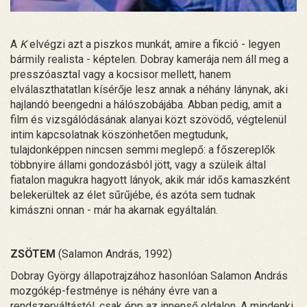
A
K
elvégzi azt a piszkos munkát, amire a fikció - legyen
bármily realista - képtelen. Dobray kamerája nem áll meg a
presszóasztal vagy a kocsisor mellett, hanem
elválaszthatatlan kísérője lesz annak a néhány lánynak, aki
hajlandó beengedni a hálószobájába. Abban pedig, amit a
film és vizsgálódásának alanyai közt szövödő, végtelenül
intim kapcsolatnak köszönhetően megtudunk,
tulajdonképpen nincsen semmi meglepő: a főszereplők
többnyire állami gondozásból jött, vagy a szüleik által
fiatalon magukra hagyott lányok, akik már idős kamaszként
belekerültek az élet sűrűjébe, és azóta sem tudnak
kimászni onnan - már ha akarnak egyáltalán.
ZSÖTEM
(Salamon András, 1992)
Dobray György állapotrajzához hasonlóan Salamon András
mozgókép-festménye is néhány évre van a
rendszerváltástól, csak épp az innenső oldalon. A mindenki