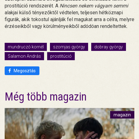
prostitúció rendszerét. A
Nincsen nekem vágyam semmi
alakjai külső tényezőktől védtelen, teljesen hétköznapi
figurák, akik tokostul ajánlják fel magukat arra a célra, melyre
érzéseikből vagy körülményeikből adódóan rendeltettek.
mundruczó kornél
szomjas györgy
dobray györgy
Salamon András
prostitúció
Megosztás
Még több magazin
magazin