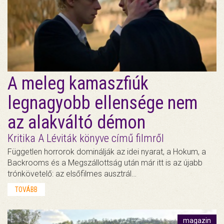
A meleg kamaszfiúk
legnagyobb ellensége nem
az alakváltó démon
Kritika A Léviták könyve című filmről
Független horrorok dominálják az idei nyarat, a Hokum, a
Backrooms és a Megszállottság után már itt is az újabb
trónkövetelő: az elsőfilmes ausztrál…
TOVÁBB
magazin