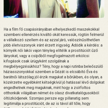
Ha a film fő csapásirányában elhelyezkedő maszekokkal
szembeni ellenérzés kiváltó okát keressük, rögtön felmerül
a vállalkozó szellem és az azzal járó, valószínűsíthetően
jobb életviszonyok iránt érzett irigység. Adódik a kérdés: a
környék női lakói vajon tényleg elítélik a prostitúciót űző
lányokat, vagy a csípőből megfogalmazott erkölcsi
kifogások csak ürügyként szolgálnak a
megbélyegzésükhöz? Tény, hogy a napi rutinba beleőszülő
háziasszonyokkal szemben a Gézát is elcsábító Éva és
barátnői látszólag jól érzik magukat a bőrükben, és olyan, a
közérzetre egyébként kétségkívül jó hatással lévő dolgokat
engedhetnek meg maguknak, mint hogy a zsírfoltos
otthonkák világában német és olasz divatkatalógusokból
öltözködjenek. Szomjas persze egy pillanatig sem
legitimálja a prostitúciót, de az is távol áll tőle, hogy