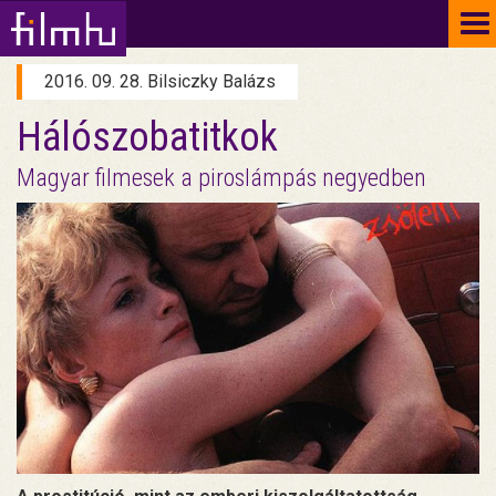
To
na
2016. 09. 28. Bilsiczky Balázs
Hálószobatitkok
Magyar filmesek a piroslámpás negyedben