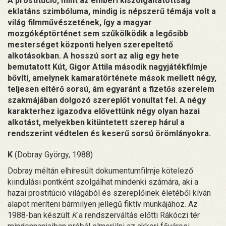
A prostitúció, mint az emberi kiszolgáltatottság
eklatáns szimbóluma, mindig is népszerű témája volt a
világ filmművészetének, így a magyar
mozgóképtörténet sem szűkölködik a legősibb
mesterséget központi helyen szerepeltető
alkotásokban. A hosszú sort az alig egy hete
bemutatott Kút, Gigor Attila második nagyjátékfilmje
bővíti, amelynek kamaratörténete mások mellett négy,
teljesen eltérő sorsú, ám egyaránt a fizetős szerelem
szakmájában dolgozó szereplőt vonultat fel. A négy
karakterhez igazodva elővettünk négy olyan hazai
alkotást, melyekben kitüntetett szerep hárul a
rendszerint védtelen és keserű sorsú örömlányokra.
K
(Dobray György, 1988)
Dobray méltán elhíresült dokumentumfilmje kötelező
kiindulási pontként szolgálhat mindenki számára, aki a
hazai prostitúció világából és szereplőinek életéből kíván
alapot meríteni bármilyen jellegű fiktív munkájához. Az
1988-ban készült
K
a rendszerváltás előtti Rákóczi tér