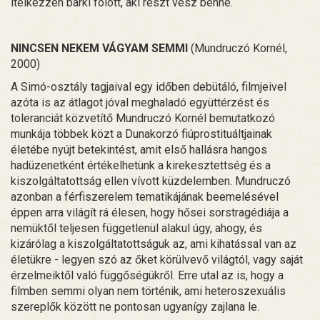
ítélkezzen bárki fölött, aki részt vesz benne.
NINCSEN NEKEM VÁGYAM SEMMI
(Mundruczó Kornél,
2000)
A Simó-osztály tagjaival egy időben debütáló, filmjeivel
azóta is az átlagot jóval meghaladó együttérzést és
toleranciát közvetítő Mundruczó Kornél bemutatkozó
munkája többek közt a Dunakorzó fiúprostituáltjainak
életébe nyújt betekintést, amit első hallásra hangos
hadüzenetként értékelhetünk a kirekesztettség és a
kiszolgáltatottság ellen vívott küzdelemben. Mundruczó
azonban a férfiszerelem tematikájának beemelésével
éppen arra világít rá élesen, hogy hősei sorstragédiája a
nemüktől teljesen függetlenül alakul úgy, ahogy, és
kizárólag a kiszolgáltatottságuk az, ami kihatással van az
életükre - legyen szó az őket körülvevő világtól, vagy saját
érzelmeiktől való függőségükről. Erre utal az is, hogy a
filmben semmi olyan nem történik, ami heteroszexuális
szereplők között ne pontosan ugyanígy zajlana le.