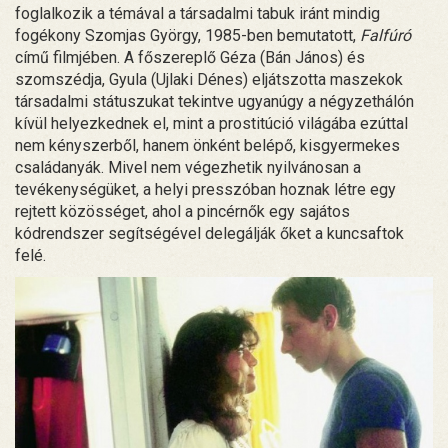
foglalkozik a témával a társadalmi tabuk iránt mindig
fogékony Szomjas György, 1985-ben bemutatott,
Falfúró
című filmjében. A főszereplő Géza (Bán János) és
szomszédja, Gyula (Ujlaki Dénes) eljátszotta maszekok
társadalmi státuszukat tekintve ugyanúgy a négyzethálón
kívül helyezkednek el, mint a prostitúció világába ezúttal
nem kényszerből, hanem önként belépő, kisgyermekes
családanyák. Mivel nem végezhetik nyilvánosan a
tevékenységüket, a helyi presszóban hoznak létre egy
rejtett közösséget, ahol a pincérnők egy sajátos
kódrendszer segítségével delegálják őket a kuncsaftok
felé.