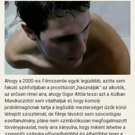
Ahogy a 2000-es Filmszemle egyik legüdébb, azóta sem
fakuló színfoltjában a prostitúciót „használják” az alkotók,
az erősen rímel arra, ahogy Gigor Attila teszi azt a
Kút
ban.
Mundruczótól sem vitathatjuk el, hogy komoly
problémagócnak tartja a legősibb mesterséget űzők körül
létrejött szisztémát, de filmje távolról sem szociológiai
esettanulmány, pláne nem szimbolikusan megfogalmazott
törvényjavaslat, mely arra irányulna, hogy miként lehetne a
szereplői számára elfogadhatóbbá és élhetőbbé tenni a