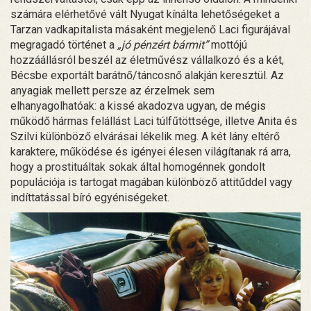
számára elérhetővé vált Nyugat kínálta lehetőségeket a
Tarzan vadkapitalista másaként megjelenő Laci figurájával
megragadó történet a
„jó pénzért bármit”
mottójú
hozzáállásról beszél az életművész vállalkozó és a két,
Bécsbe exportált barátnő/táncosnő alakján keresztül. Az
anyagiak mellett persze az érzelmek sem
elhanyagolhatóak: a kissé akadozva ugyan, de mégis
működő hármas felállást Laci túlfűtöttsége, illetve Anita és
Szilvi különböző elvárásai lékelik meg. A két lány eltérő
karaktere, működése és igényei élesen világítanak rá arra,
hogy a prostituáltak sokak által homogénnek gondolt
populációja is tartogat magában különböző attitűddel vagy
indíttatással bíró egyéniségeket.