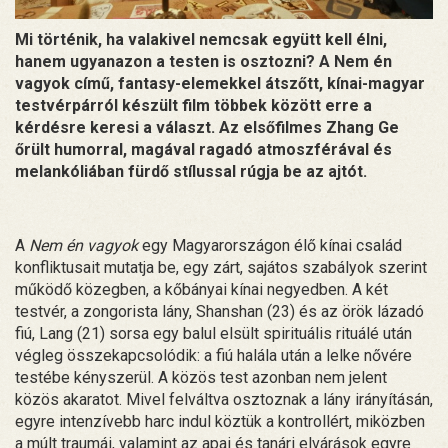
Mi történik, ha valakivel nemcsak együtt kell élni,
hanem ugyanazon a testen is osztozni? A Nem én
vagyok című, fantasy-elemekkel átszőtt, kínai-magyar
testvérpárról készült film többek között erre a
kérdésre keresi a választ. Az elsőfilmes Zhang Ge
őrült humorral, magával ragadó atmoszférával és
melankóliában fürdő stílussal rúgja be az ajtót.
A
Nem én vagyok
egy Magyarországon élő kínai család
konfliktusait mutatja be, egy zárt, sajátos szabályok szerint
működő közegben, a kőbányai kínai negyedben. A két
testvér, a zongorista lány, Shanshan (23) és az örök lázadó
fiú, Lang (21) sorsa egy balul elsült spirituális rituálé után
végleg összekapcsolódik: a fiú halála után a lelke nővére
testébe kényszerül. A közös test azonban nem jelent
közös akaratot. Mivel felváltva osztoznak a lány irányításán,
egyre intenzívebb harc indul köztük a kontrollért, miközben
a múlt traumái, valamint az apai és tanári elvárások egyre