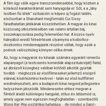
A film úgy válik egyre transzcendensebbé, hogy közben a
kötelező karakterdrámát sem hanyagolja el. Sőt, a a „lány
testben fiú lélek” szituáción is képes új fogást találni,
elsősorban a Shanshant megformáló Cui Sissy
fáradhatatlan játékának köszönhetően. A magyar és kínai
közösség ütköztetésében van valami ártatlan báj,
összekapcsolása pedig felemelően hat. A közös nyelv
hiányából eredő félreértések olyannyira a kisboltos-
diszkontos mindennapjaink részévé váltak, hogy ezek a
poénok valószínüleg könnyen célba érnek.
Az, hogy a magyarok és kínaiak számára egyaránt ismerős
alapanyagot (a testcserés komédiák alapszituációját) fiatal,
az ábrázolt közeghez valóban kötődő alkotók gyúrták
tovább - méghozzá az elsőfilmeseket jellemző elsöprő
elánnal, kísérlezetési kedvvel - talán ez első kultfilmet
eredményezheti, ami a budapesti kínai negyed jellegzetes
helyszínein játszódik. Mindenesetre ehhez megvan a
filmből áradó különleges hangulat, stílus és látásmód is,
amely ugyan nem egészen megfoghatatlan - szembeötlő
Wong Kar-Wai esztétikai behatása -, de mindez a Ganz–