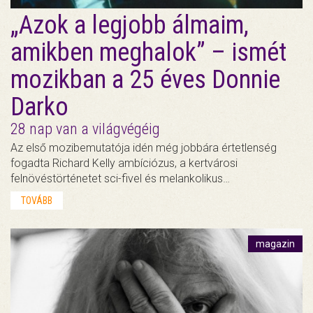
„Azok a legjobb álmaim,
amikben meghalok” – ismét
mozikban a 25 éves Donnie
Darko
28 nap van a világvégéig
Az első mozibemutatója idén még jobbára értetlenség
fogadta Richard Kelly ambíciózus, a kertvárosi
felnövéstörténetet sci-fivel és melankolikus…
TOVÁBB
magazin