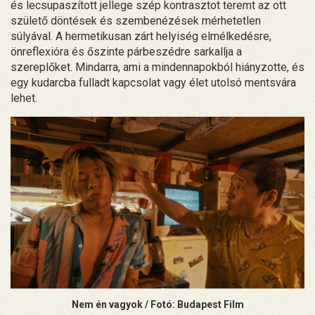
és lecsupaszított jellege szép kontrasztot teremt az ott
születő döntések és szembenézések mérhetetlen
súlyával. A hermetikusan zárt helyiség elmélkedésre,
önreflexióra és őszinte párbeszédre sarkallja a
szereplőket. Mindarra, ami a mindennapokból hiányzotte, és
egy kudarcba fulladt kapcsolat vagy élet utolsó mentsvára
lehet.
Nem én vagyok / Fotó: Budapest Film