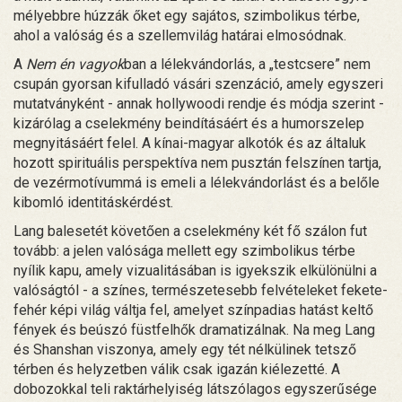
mélyebbre húzzák őket egy sajátos, szimbolikus térbe,
ahol a valóság és a szellemvilág határai elmosódnak.
A
Nem én vagyok
ban a lélekvándorlás, a „testcsere” nem
csupán gyorsan kifulladó vásári szenzáció, amely egyszeri
mutatványként - annak hollywoodi rendje és módja szerint -
kizárólag a cselekmény beindításáért és a humorszelep
megnyitásáért felel. A kínai-magyar alkotók és az általuk
hozott spirituális perspektíva nem pusztán felszínen tartja,
de vezérmotívummá is emeli a lélekvándorlást és a belőle
kibomló identitáskérdést.
Lang balesetét követően a cselekmény két fő szálon fut
tovább: a jelen valósága mellett egy szimbolikus térbe
nyílik kapu, amely vizualitásában is igyekszik elkülönülni a
valóságtól - a színes, természetesebb felvételeket fekete-
fehér képi világ váltja fel, amelyet színpadias hatást keltő
fények és beúszó füstfelhők dramatizálnak. Na meg Lang
és Shanshan viszonya, amely egy tét nélkülinek tetsző
térben és helyzetben válik csak igazán kiélezetté. A
dobozokkal teli raktárhelyiség látszólagos egyszerűsége