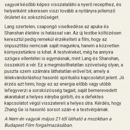
vagyok
később képes visszatalálni a nyerő recepthez, és
helyenként sikeresen viszi tovább a nyitányra jellemző
őrületet és sokszínűséget.
Lang szertelen, csapongó viselkedése az apuka és
Shanshan életére is hatással van. Az új testbe költözésen
keresztül pedig remekül érzékelteti a film, hogy az
önpusztítás nemcsak saját magunkra, hanem a közvetlen
környezetünkre is kihat. A testvéreket, még ha annyira
szöges ellentétei is egymásnak, mint Lang és Shanshan,
összeköti a vér. Ez a megmásíthatatlan szövetség olyan, a
puszta szem számára láthatatlan erővel bír, amely a
lélekvándorláshoz hasonló spirituális kapcsolatot jelent. Jó
érzés azt hinni, hogy ez az energia előbb vagy utóbb
lefegyverzi a sorsközösség tagjait, saját bemerevedett
akaratukat a helyes irányba görbíti, és a defektes
kapcsolatot végül visszatereli a helyes útra. Kérdés, hogy
Zhang Ge is hasonló sorsot szán-e a testvérpárnak.
A Nem én vagyok május 21-től látható a mozikban a
Budapest Film forgalmazásában.