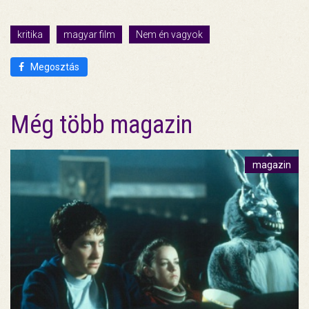
kritika
magyar film
Nem én vagyok
Megosztás
Még több magazin
magazin