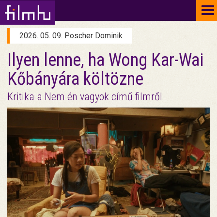
To
na
2026. 05. 09. Poscher Dominik
Ilyen lenne, ha Wong Kar-Wai
Kőbányára költözne
Kritika a Nem én vagyok című filmről