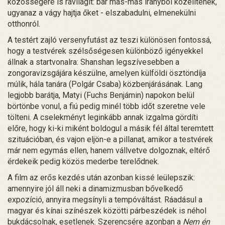
közösségére is rávilágít: bár más-más irányból közelítenek,
ugyanaz a vágy hajtja őket - elszabadulni, elmenekülni
otthonról.
A testért zajló versenyfutást az teszi különösen fontossá,
hogy a testvérek szélsőségesen különböző igényekkel
állnak a startvonalra: Shanshan legszívesebben a
zongoravizsgájára készülne, amelyen külföldi ösztöndíja
múlik, hála tanára (Polgár Csaba) közbenjárásának. Lang
legjobb barátja, Matyi (Fuchs Benjámin) napokon belül
börtönbe vonul, a fiú pedig minél több időt szeretne vele
tölteni. A cselekményt leginkább annak izgalma gördíti
előre, hogy ki-ki miként boldogul a másik fél által teremtett
szituációban, és vajon eljön-e a pillanat, amikor a testvérek
már nem egymás ellen, hanem vállvetve dolgoznak, eltérő
érdekeik pedig közös mederbe terelődnek.
A film az erős kezdés után azonban kissé leülepszik:
amennyire jól áll neki a dinamizmusban bővelkedő
expozíció, annyira megsínyli a tempóváltást. Ráadásul a
magyar és kínai színészek közötti párbeszédek is néhol
bukdácsolnak, esetlenek. Szerencsére azonban a
Nem én