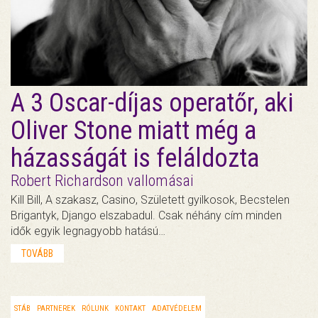
A 3 Oscar-díjas operatőr, aki
Oliver Stone miatt még a
házasságát is feláldozta
Robert Richardson vallomásai
Kill Bill, A szakasz, Casino, Született gyilkosok, Becstelen
Brigantyk, Django elszabadul. Csak néhány cím minden
idők egyik legnagyobb hatású…
TOVÁBB
STÁB
PARTNEREK
RÓLUNK
KONTAKT
ADATVÉDELEM