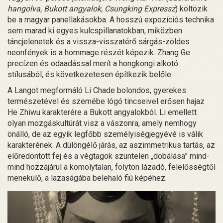
hangolva, Bukott angyalok, Csungking Expressz
) költözik
be a magyar panellakásokba. A hosszú expozíciós technika
sem marad ki egyes kulcspillanatokban, miközben
táncjelenetek és a vissza-visszatérő sárgás-zöldes
neonfények is a hommage részét képezik. Zhang Ge
precízen és odaadással merít a hongkongi alkotó
stílusából, és következetesen építkezik belőle.
A Langot megformáló Li Chade bolondos, gyerekes
természetével és szemébe lógó tincseivel erősen hajaz
He Zhiwu karakterére a Bukott angyalokból. Li emellett
olyan mozgáskultúrát visz a vászonra, amely nemhogy
önálló, de az egyik legfőbb személyiségjegyévé is válik
karakterének. A dülöngélő járás, az aszimmetrikus tartás, az
előredöntött fej és a végtagok szüntelen „dobálása” mind-
mind hozzájárul a komolytalan, folyton lázadó, felelősségtől
menekülő, a lazaságába belehaló fiú képéhez.