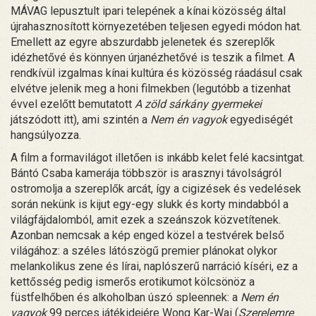
MÁVAG lepusztult ipari telepének a kínai közösség által
újrahasznosított környezetében teljesen egyedi módon hat.
Emellett az egyre abszurdabb jelenetek és szereplők
idézhetővé és könnyen úrjanézhetővé is teszik a filmet. A
rendkívül izgalmas kínai kultúra és közösség ráadásul csak
elvétve jelenik meg a honi filmekben (legutóbb a tizenhat
évvel ezelőtt bemutatott
A zöld sárkány gyermekei
játszódott itt), ami szintén a
Nem én vagyok
egyediségét
hangsúlyozza.
A film a formavilágot illetően is inkább kelet felé kacsintgat.
Bántó Csaba kamerája többször is arasznyi távolságról
ostromolja a szereplők arcát, így a cigizések és vedelések
során nekünk is kijut egy-egy slukk és korty mindabból a
világfájdalomból, amit ezek a szeánszok közvetítenek.
Azonban nemcsak a kép enged közel a testvérek belső
világához: a széles látószögű premier plánokat olykor
melankolikus zene és lírai, naplószerű narráció kíséri, ez a
kettősség pedig ismerős erotikumot kölcsönöz a
füstfelhőben és alkoholban úszó spleennek: a
Nem én
vagyok
99 perces játékidejére Wong Kar-Wai (
Szerelemre