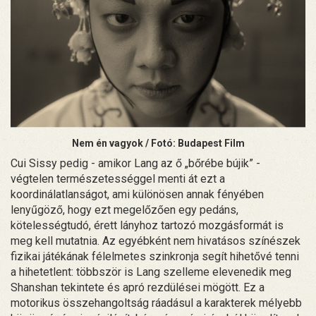
Nem én vagyok / Fotó: Budapest Film
Cui Sissy pedig - amikor Lang az ő „bőrébe bújik” -
végtelen természetességgel menti át ezt a
koordinálatlanságot, ami különösen annak fényében
lenyűgöző, hogy ezt megelőzően egy pedáns,
kötelességtudó, érett lányhoz tartozó mozgásformát is
meg kell mutatnia. Az egyébként nem hivatásos színészek
fizikai játékának félelmetes szinkronja segít hihetővé tenni
a hihetetlent: többször is Lang szelleme elevenedik meg
Shanshan tekintete és apró rezdülései mögött. Ez a
motorikus összehangoltság ráadásul a karakterek mélyebb