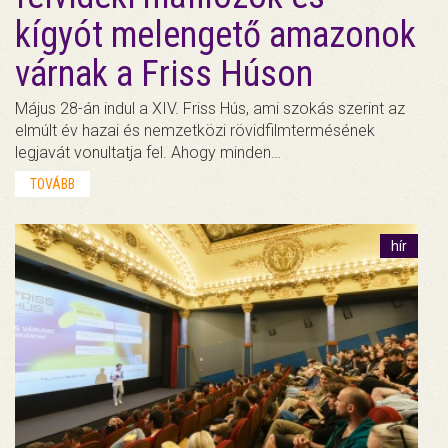
kígyót melengető amazonok
várnak a Friss Húson
Május 28-án indul a XIV. Friss Hús, ami szokás szerint az
elmúlt év hazai és nemzetközi rövidfilmtermésének
legjavát vonultatja fel. Ahogy minden…
TOVÁBB
hír