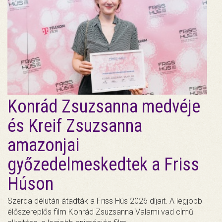
Konrád Zsuzsanna medvéje
és Kreif Zsuzsanna
amazonjai
győzedelmeskedtek a Friss
Húson
Szerda délután átadták a Friss Hús 2026 díjait. A legjobb
élőszereplős film Konrád Zsuzsanna Valami vad című