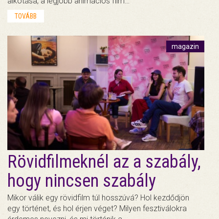
alkotása, a legjobb animációs film…
TOVÁBB
magazin
Rövidfilmeknél az a szabály,
hogy nincsen szabály
Mikor válik egy rövidfilm túl hosszúvá? Hol kezdődjön
egy történet, és hol érjen véget? Milyen fesztiválokra