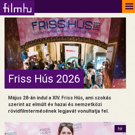
To
na
Friss Hús 2026
Május 28-án indul a XIV. Friss Hús, ami szokás
szerint az elmúlt év hazai és nemzetközi
rövidfilmtermésének legjavát vonultatja fel.
hír