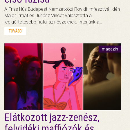
A Friss Hús Budapest Nemzetközi Rövidfilmfesztivál idén
Major Irmát és Juhász Vincét választotta a
legígértetesebb fiatal színészeknek. Interjúnk a…
TOVÁBB
magazin
Elátkozott jazz-zenész,
felvidéki maffiózók és