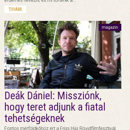
érdemes nevezni, és mi történik a…
TOVÁBB
magazin
Deák Dániel: Missziónk,
hogy teret adjunk a fiatal
tehetségeknek
Fontos mérföldkőhöz ért a Friss Hús Rövidfilmfesztivál,