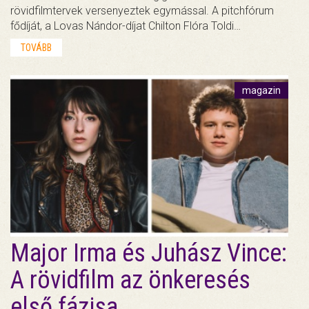
rövidfilmtervek versenyeztek egymással. A pitchfórum
fődíját, a Lovas Nándor-díjat Chilton Flóra Toldi…
TOVÁBB
magazin
Major Irma és Juhász Vince:
A rövidfilm az önkeresés
első fázisa