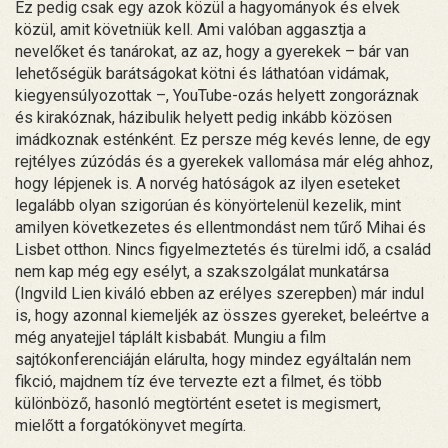
Ez pedig csak egy azok közül a hagyományok és elvek
közül, amit követniük kell. Ami valóban aggasztja a
nevelőket és tanárokat, az az, hogy a gyerekek – bár van
lehetőségük barátságokat kötni és láthatóan vidámak,
kiegyensúlyozottak –, YouTube-ozás helyett zongoráznak
és kirakóznak, házibulik helyett pedig inkább közösen
imádkoznak esténként. Ez persze még kevés lenne, de egy
rejtélyes zúzódás és a gyerekek vallomása már elég ahhoz,
hogy lépjenek is. A norvég hatóságok az ilyen eseteket
legalább olyan szigorúan és könyörtelenül kezelik, mint
amilyen következetes és ellentmondást nem tűrő Mihai és
Lisbet otthon. Nincs figyelmeztetés és türelmi idő, a család
nem kap még egy esélyt, a szakszolgálat munkatársa
(Ingvild Lien kiváló ebben az erélyes szerepben) már indul
is, hogy azonnal kiemeljék az összes gyereket, beleértve a
még anyatejjel táplált kisbabát. Mungiu a film
sajtókonferenciáján elárulta, hogy mindez egyáltalán nem
fikció, majdnem tíz éve tervezte ezt a filmet, és több
különböző, hasonló megtörtént esetet is megismert,
mielőtt a forgatókönyvet megírta.