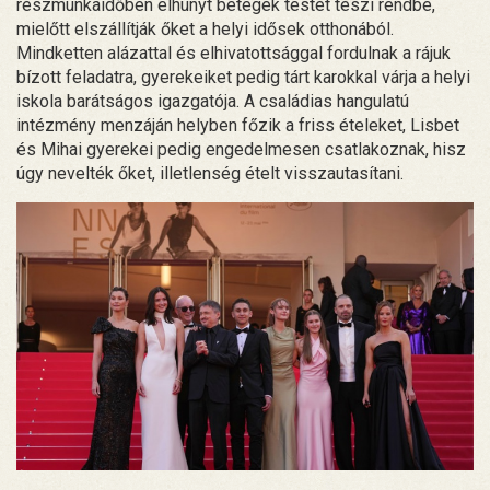
részmunkaidőben elhunyt betegek testét teszi rendbe,
mielőtt elszállítják őket a helyi idősek otthonából.
Mindketten alázattal és elhivatottsággal fordulnak a rájuk
bízott feladatra, gyerekeiket pedig tárt karokkal várja a helyi
iskola barátságos igazgatója. A családias hangulatú
intézmény menzáján helyben főzik a friss ételeket, Lisbet
és Mihai gyerekei pedig engedelmesen csatlakoznak, hisz
úgy nevelték őket, illetlenség ételt visszautasítani.