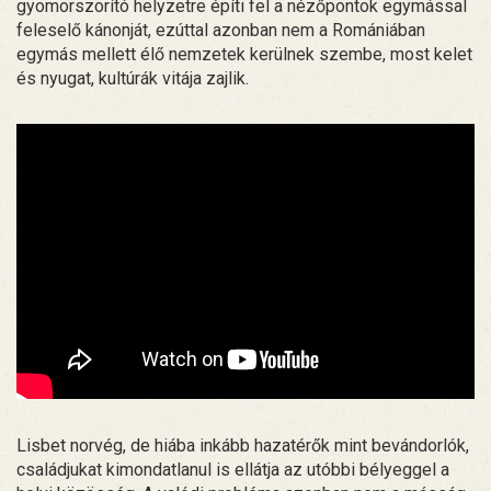
gyomorszorító helyzetre építi fel a nézőpontok egymással
feleselő kánonját, ezúttal azonban nem a Romániában
egymás mellett élő nemzetek kerülnek szembe, most kelet
és nyugat, kultúrák vitája zajlik.
Lisbet norvég, de hiába inkább hazatérők mint bevándorlók,
családjukat kimondatlanul is ellátja az utóbbi bélyeggel a