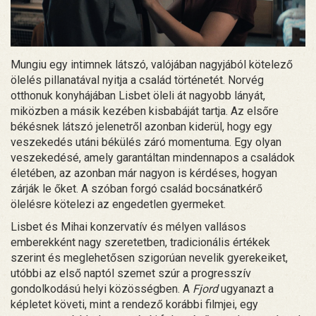
Mungiu egy intimnek látszó, valójában nagyjából kötelező
ölelés pillanatával nyitja a család történetét. Norvég
otthonuk konyhájában Lisbet öleli át nagyobb lányát,
miközben a másik kezében kisbabáját tartja. Az elsőre
békésnek látszó jelenetről azonban kiderül, hogy egy
veszekedés utáni békülés záró momentuma. Egy olyan
veszekedésé, amely garantáltan mindennapos a családok
életében, az azonban már nagyon is kérdéses, hogyan
zárják le őket. A szóban forgó család bocsánatkérő
ölelésre kötelezi az engedetlen gyermeket.
Lisbet és Mihai konzervatív és mélyen vallásos
emberekként nagy szeretetben, tradicionális értékek
szerint és meglehetősen szigorúan nevelik gyerekeiket,
utóbbi az első naptól szemet szúr a progresszív
gondolkodású helyi közösségben. A
Fjord
ugyanazt a
képletet követi, mint a rendező korábbi filmjei, egy