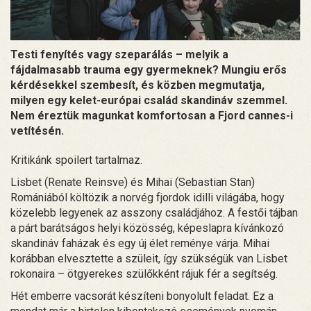
Testi fenyítés vagy szeparálás – melyik a
fájdalmasabb trauma egy gyermeknek? Mungiu erős
kérdésekkel szembesít, és közben megmutatja,
milyen egy kelet-európai család skandináv szemmel.
Nem éreztük magunkat komfortosan a Fjord cannes-i
vetítésén.
Kritikánk spoilert tartalmaz.
Lisbet (Renate Reinsve) és Mihai (Sebastian Stan)
Romániából költözik a norvég fjordok idilli világába, hogy
közelebb legyenek az asszony családjához. A festői tájban
a párt barátságos helyi közösség, képeslapra kívánkozó
skandináv faházak és egy új élet reménye várja. Mihai
korábban elvesztette a szüleit, így szükségük van Lisbet
rokonaira – ötgyerekes szülőkként rájuk fér a segítség.
Hét emberre vacsorát készíteni bonyolult feladat. Ez a