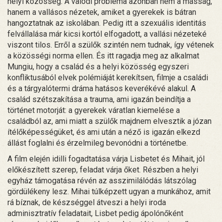
helyi közösség. A valódi probléma azonban nem a másság,
hanem a vallásos nézetek, amiket a gyerekek is bátran
hangoztatnak az iskolában. Pedig itt a szexuális identitás
felvállalása már kicsi kortól elfogadott, a vallási nézeteké
viszont tilos. Erről a szülők szintén nem tudnak, így vétenek
a közösségi norma ellen. És itt ragadja meg az alkalmat
Mungiu, hogy a család és a helyi közösség egyszeri
konfliktusából elvek polémiáját kerekítsen, filmje a családi
és a tárgyalótermi dráma hatásos keverékévé alakul. A
család szétszakítása a trauma, ami igazán beindítja a
történet motorját: a gyerekek váratlan kiemelése a
családból az, ami miatt a szülők majdnem elvesztik a józan
ítélőképességüket, és ami után a néző is igazán elkezd
állást foglalni és érzelmileg bevonódni a történetbe.
A film elején idilli fogadtatása várja Lisbetet és Mihait, jól
előkészített szerep, feladat várja őket. Részben a helyi
egyház támogatása révén az asszimilálódás látszólag
gördülékeny lesz. Mihai túlképzett ugyan a munkához, amit
rá bíznak, de készséggel átveszi a helyi iroda
adminisztratív feladatait, Lisbet pedig ápolónőként