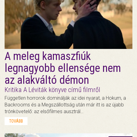
A meleg kamaszfiúk
legnagyobb ellensége nem
az alakváltó démon
Kritika A Léviták könyve című filmről
Független horrorok dominálják az idei nyarat, a Hokum, a
Backrooms és a Megszállottság után már itt is az újabb
trónkövetelő: az elsőfilmes ausztrál…
TOVÁBB