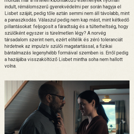
mondat már a hirtelen kibontakozó események nyomán
indult, rémálomszerű gyerekvédelmi per során hagyja el
Lisbet száját, pedig tőle aztán semmi nem áll távolabb, mint
a panaszkodás. Válaszul pedig nem kap mást, mint kétkedő
pillantásokat: feljogosít a fáradtság és a túlterheltség, hogy
szülőként egyszer is türelmetlen légy? A norvég
társadalom szerint nem, ezért elítélik és zéró toleranciát
hirdetnek az impulzív szülői magatartással, a fizikai
bántalmazás legenyhébb formáival szemben is. Erről pedig
a hazájába visszaköltöző Lisbet mintha soha nem hallott
volna.