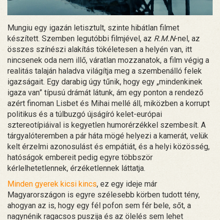
Mungiu egy igazán letisztult, szinte hibátlan filmet
készített. Szemben legutóbbi filmjével, az
R.M.N
-nel, az
összes színészi alakítás tökéletesen a helyén van, itt
nincsenek oda nem illő, váratlan mozzanatok, a film végig a
realitás talaján haladva világítja meg a szembenálló felek
igazságait. Egy darabig úgy tűnik, hogy egy „mindenkinek
igaza van” típusú drámát látunk, ám egy ponton a rendező
azért finoman Lisbet és Mihai mellé áll, miközben a korrupt
politikus és a túlbuzgó újságíró kelet-európai
sztereotípiáival is kegyetlen humorérzékkel szembesít. A
tárgyalóteremben a pár háta mögé helyezi a kamerát, velük
kelt érzelmi azonosulást és empátiát, és a helyi közösség,
hatóságok embereit pedig egyre többször
kérlelhetetlennek, érzéketlennek láttatja.
Minden gyerek kicsi kincs
, ez egy ideje már
Magyarországon is egyre szélesebb körben tudott tény,
ahogyan az is, hogy egy fél pofon sem fér bele, sőt, a
nagynénik ragacsos puszija és az ölelés sem lehet