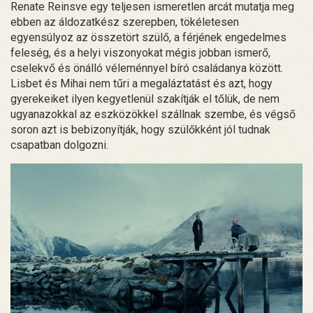
Renate Reinsve egy teljesen ismeretlen arcát mutatja meg
ebben az áldozatkész szerepben, tökéletesen
egyensúlyoz az összetört szülő, a férjének engedelmes
feleség, és a helyi viszonyokat mégis jobban ismerő,
cselekvő és önálló véleménnyel bíró családanya között.
Lisbet és Mihai nem tűri a megaláztatást és azt, hogy
gyerekeiket ilyen kegyetlenül szakítják el tőlük, de nem
ugyanazokkal az eszközökkel szállnak szembe, és végső
soron azt is bebizonyítják, hogy szülőkként jól tudnak
csapatban dolgozni.