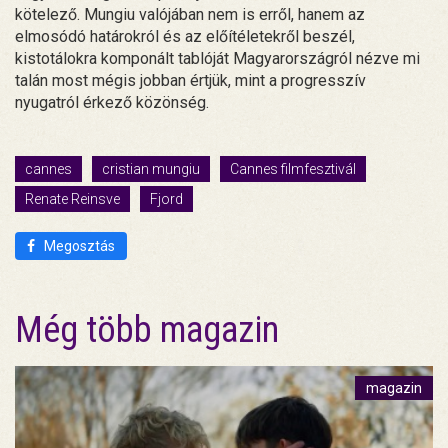
kötelező. Mungiu valójában nem is erről, hanem az
elmosódó határokról és az előítéletekről beszél,
kistotálokra komponált tablóját Magyarországról nézve mi
talán most mégis jobban értjük, mint a progresszív
nyugatról érkező közönség.
cannes
cristian mungiu
Cannes filmfesztivál
Renate Reinsve
Fjord
Megosztás
Még több magazin
magazin