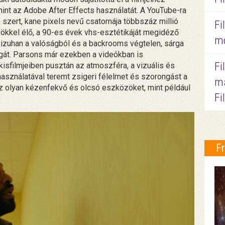
mint az Adobe After Effects használatát. A YouTube-ra
k szert, kane pixels nevű csatornája többszáz millió
Fi
zökkel élő, a 90-es évek vhs-esztétikáját megidéző
mo
kizuhan a valóságból és a backrooms végtelen, sárga
magát. Parsons már ezekben a videókban is
Fi
 kisfilmjeiben pusztán az atmoszféra, a vizuális és
asználatával teremt zsigeri félelmet és szorongást a
ma
z olyan kézenfekvő és olcsó eszközöket, mint például
Fi
F