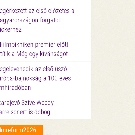
gérkezett az első előzetes a
agyarországon forgatott
ickerhez
Filmpikniken premier előtt
títik a Még egy kívánságot
egelevenedik az első úszó-
urópa-bajnokság a 100 éves
ilmhíradóban
zarajevó Szíve Woody
rrelsonért is dobog
ilmreform2026