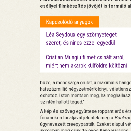
eséllyel filmkészítés jövőjét is formáló a
Kapcsolódó anyagok
Léa Seydoux egy szörnyeteget
szeret, és nincs ezzel egyedül
Cristian Mungiu filmet csinált arról,
miért nem akarok külföldre költözni
bűze, a monósárga őrület, a maximális hang
hatszázmillió négyzetmérföldnyi, véletlens
eshetsz. Isten mentsen meg, ha meghallasz v
szintén hallott téged.”
A kép és szöveg együttese roppant erős érze
fórumokon tucatjával jelentek meg a
Backro
úgynevezett creepypasták. Ezeket alapul v
akkoriban még csak 16 éves Kane Parsons, ak