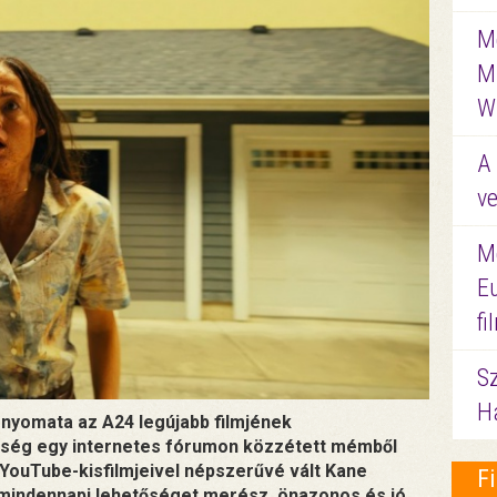
Me
M
W
A 
ve
M
E
f
S
Ha
enyomata az A24 legújabb filmjének
nség egy internetes fórumon közzétett mémből
a YouTube-kisfilmjeivel népszerűvé vált Kane
F
 mindennapi lehetőséget merész, önazonos és jó