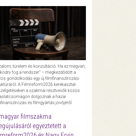
zalom, türelem és konzultáció. Ha ez megvan,
ödni fog a rendszer” – megkezdődött a
ös gondolkodás egy új filmfinanszírozási
uktúráról. A Filmreform2026 kerekasztal-
zélgetéseken a szakmai résztvevők közös
vaslatcsomagon dolgoznak a hazai
mfinanszírozás és filmgyártás jövőjéről.
magyar filmszakma
gújulásáról egyeztetett a
lmreform2026 és Nagy Ervin