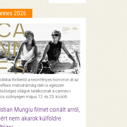
annes 2026
olitikai thrillertől a neonfényes horroron át az
eflexív melodrámáig idén is egészen
lsőséges világok találkoznak a cannes-i
ös szőnyegen május 12. és 23. között.
istian Mungiu filmet csinált arról,
ért nem akarok külföldre