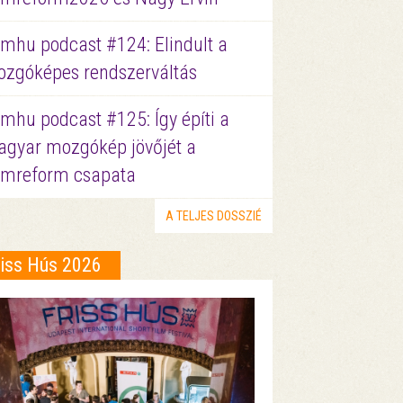
lmhu podcast #124: Elindult a
zgóképes rendszerváltás
lmhu podcast #125: Így építi a
gyar mozgókép jövőjét a
lmreform csapata
A TELJES DOSSZIÉ
riss Hús 2026