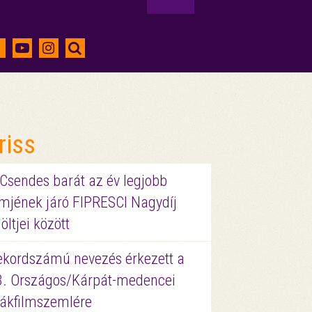
riss
 Csendes barát az év legjobb
lmjének járó FIPRESCI Nagydíj
löltjei között
ekordszámú nevezés érkezett a
3. Országos/Kárpát-medencei
iákfilmszemlére