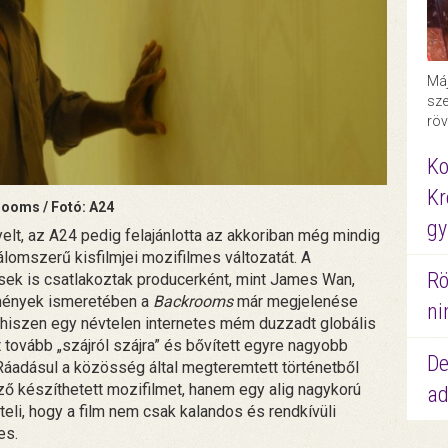
Máj
sze
röv
Ko
Kr
ooms / Fotó: A24
gy
elt, az A24 pedig felajánlotta az akkoriban még mindig
lomszerű kisfilmjei mozifilmes változatát. A
Rö
esek is csatlakoztak producerként, mint James Wan,
mények ismeretében a
Backrooms
már megjelenése
ni
tt, hiszen egy névtelen internetes mém duzzadt globális
tovább „szájról szájra” és bővített egyre nagyobb
De
Ráadásul a közösség által megteremtett történetből
ező készíthetett mozifilmet, hanem egy alig nagykorú
ad
li, hogy a film nem csak kalandos és rendkívüli
es.