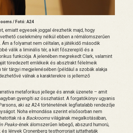
ooms / Fotó: A24
t, emiatt egyesek joggal érezhetik majd, hogy
övethető cselekmény nélkül ebben a rémálomszerűen
Ám a folyamat nem céltalan, a játékidő második
é válik a liminális tér, a két főszereplő és a
orikus funkciója. A jelenében megrekedt Clark, valamint
 saját töredezett emlékeik és absztrakt félelmeik
tér tárgyi megjelenésében (például a szobák alakja
dezhetővé válnak a karakterekre is jellemző
arratíva metaforikus jellege és annak üzenete – amit
 nagyban gyengíti az összhatást. A forgatókönyv ugyanis
Parsons, aki az A24 történetének legfiatalabb rendezője
onyságot. Noha elmondása szerint elsősorban nem
hatottak rá a
Backrooms
világának megalkotásában,
n Peaks
-ének álomszerűen lebegő, abszurd humorú,
 és lények Cronenberg testhorrorjait juttathatják