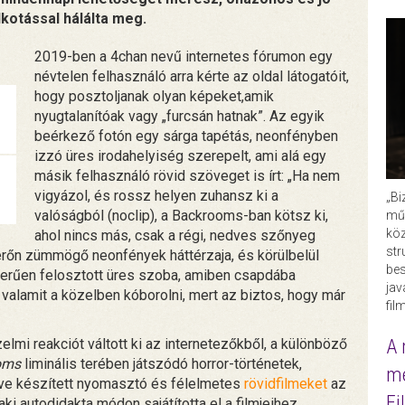
lkotással hálálta meg.
2019-ben a 4chan nevű internetes fórumon egy
névtelen felhasználó arra kérte az oldal látogatóit,
hogy posztoljanak olyan képeket,amik
nyugtalanítóak vagy „furcsán hatnak”. Az egyik
beérkező fotón egy sárga tapétás, neonfényben
izzó üres irodahelyiség szerepelt, ami alá egy
másik felhasználó rövid szöveget is írt: „Ha nem
vigyázol, és rossz helyen zuhansz ki a
„Bi
valóságból (noclip), a Backrooms-ban kötsz ki,
műk
köz
ahol nincs más, csak a régi, nedves szőnyeg
str
erőn zümmögő neonfények háttérzaja, és körülbelül
bes
zerűen felosztott üres szoba, amiben csapdába
ja
alamit a közelben kóborolni, mert az biztos, hogy már
fil
A 
lmi reakciót váltott ki az internetezőkből, a különböző
oms
liminális terében játszódó horror-történetek,
me
éve készített nyomasztó és félelmetes
rövidfilmeket
az
Fi
i autodidakta módon sajátította el a filmjeihez