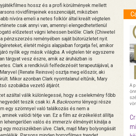
játékfilmes hossz és a profi körülmények mellett
rsons rövidfilmjeinek esszenciáját, miközben
C
bb nívóra emeli a netes folklór által kreált végtelen
örténete csak annyi van, amennyi elengedhetetlenül
ató előzetest vágni lehessen belőle: Clark (Chiwetel
aki a pénzszerzés reményében saját bútorüzletet nyit.
géreteket, életét mégis alapjaiban forgatja fel, amikor
tjáró nyílik egy másik világba. A végtelen tér egyszerre
n tárgyat vesz észre, amik az áruházban is
es. Clark a rendkívüli felfedezését terapeutájával, a
Maryvel (Renate Reinsve) osztja meg először, aki
rült. Mikor azonban Clark nyomtalanul eltűnik, Mary
hátsó szobákba vezető átjárót.
A p
önr
t azáltal válik különlegessé, hogy a cselekmény főbb
szé
 negyedét teszik csak ki. A
Backrooms
lényegi része
vör
em egy szörnnyel való találkozás és nem a
minek valódi tétje van. Ez a film az érzékelést állítja
Cr
n lehengerlően valós és immerzív élményét kínálja a
mi
g egy moziszékben ülve. Clark, majd Mary bolyongását
zemléljük, Parsons minden horrorfilmes trendet