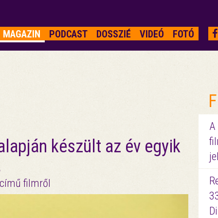
MAGAZIN
PODCAST
DOSSZIÉ
VIDEÓ
FOTÓ
F
A
fi
lapján készült az év egyik
je
a
R
című filmről
3
D