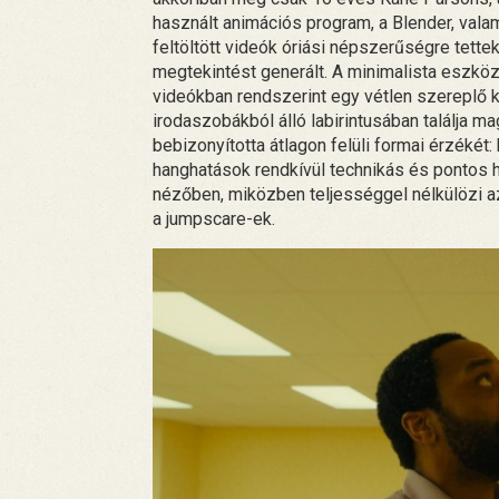
használt animációs program, a Blender, vala
feltöltött videók óriási népszerűségre tette
megtekintést generált. A minimalista eszkö
videókban rendszerint egy vétlen szereplő 
irodaszobákból álló labirintusában találja 
bebizonyította átlagon felüli formai érzékét:
hanghatások rendkívül technikás és pontos h
nézőben, miközben teljességgel nélkülözi a
a jumpscare-ek.