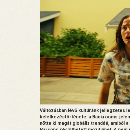
Változásban lévő kultúránk jellegzetes l
keletkezéstörténete: a Backrooms-jele
nőtte ki magát globális trenddé, amiből 
Parsons készíthetett mozifilmet. A nem