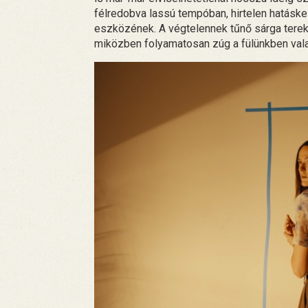
félredobva lassú tempóban, hirtelen hatáskel
eszközének. A végtelennek tűnő sárga terek al
miközben folyamatosan zúg a fülünkben vala