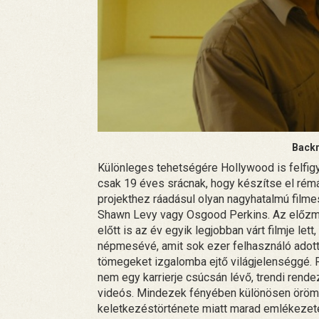
Backr
Különleges tehetségére Hollywood is felfigy
csak 19 éves srácnak, hogy készítse el rémá
projekthez ráadásul olyan nagyhatalmú film
Shawn Levy vagy Osgood Perkins. Az előz
előtt is az év egyik legjobban várt filmje le
népmesévé, amit sok ezer felhasználó adott 
tömegeket izgalomba ejtő világjelenséggé. 
nem egy karrierje csúcsán lévő, trendi rend
videós. Mindezek fényében különösen örömte
keletkezéstörténete miatt marad emlékezet