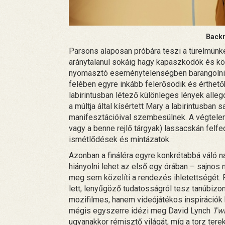
Backr
Parsons alaposan próbára teszi a türelmünke
aránytalanul sokáig hagy kapaszkodók és k
nyomasztó eseménytelenségben barangolni. 
felében egyre inkább felerősödik és érthetőbb
labirintusban létező különleges lények alleg
a múltja által kísértett Mary a labirintusban
manifesztációival szembesülnek. A végtelen 
vagy a benne rejlő tárgyak) lassacskán felfe
ismétlődések és mintázatok.
Azonban a fináléra egyre konkrétabbá váló n
hiányolni lehet az első egy órában – sajnos
meg sem közelíti a rendezés ihletettségét. 
lett, lenyűgöző tudatosságról tesz tanúbiz
mozifilmes, hanem videójátékos inspirációk 
mégis egyszerre idézi meg David Lynch
Twi
ugyanakkor rémisztő világát, míg a torz terek