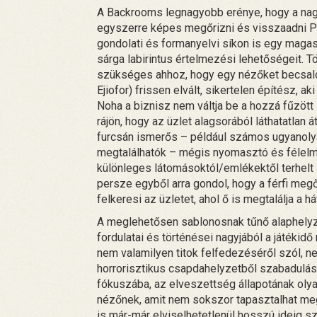
A Backrooms legnagyobb erénye, hogy a nagy
egyszerre képes megőrizni és visszaadni Pa
gondolati és formanyelvi síkon is egy magasa
sárga labirintus értelmezési lehetőségeit. T
szükséges ahhoz, hogy egy nézőket becsalog
Ejiofor) frissen elvált, sikertelen építész, 
Noha a biznisz nem váltja be a hozzá fűzött í
rájön, hogy az üzlet alagsorából láthatatlan á
furcsán ismerős – például számos ugyanolya
megtalálhatók – mégis nyomasztó és félelmet
különleges látomásoktól/emlékektől terhelt 
persze egyből arra gondol, hogy a férfi megő
felkeresi az üzletet, ahol ő is megtalálja a 
A meglehetősen sablonosnak tűnő alaphelyze
fordulatai és történései nagyjából a játékidő
nem valamilyen titok felfedezéséről szól, n
horrorisztikus csapdahelyzetből szabadulás, a
fókuszába, az elveszettség állapotának olya
nézőnek, amit nem sokszor tapasztalhat me
is már-már elviselhetetlenül hosszú ideig s