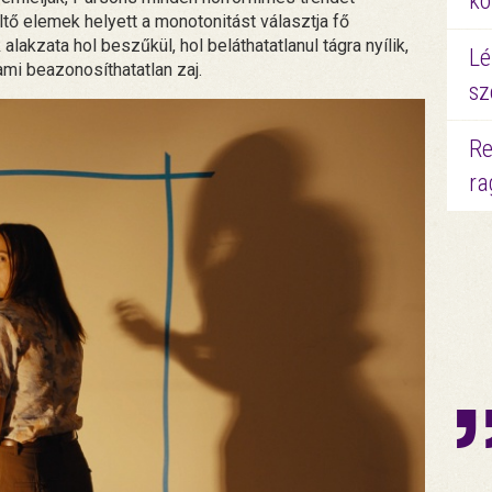
kö
tő elemek helyett a monotonitást választja fő
akzata hol beszűkül, hol beláthatatlanul tágra nyílik,
Lé
mi beazonosíthatatlan zaj.
sz
Re
ra