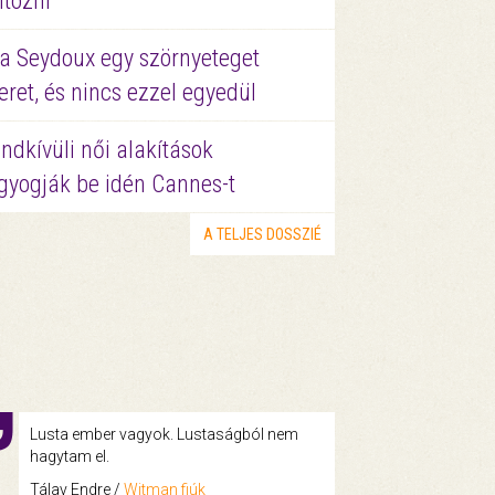
ltözni
a Seydoux egy szörnyeteget
eret, és nincs ezzel egyedül
ndkívüli női alakítások
gyogják be idén Cannes-t
A TELJES DOSSZIÉ
Lusta ember vagyok. Lustaságból nem
hagytam el.
Tálav Endre /
Witman fiúk