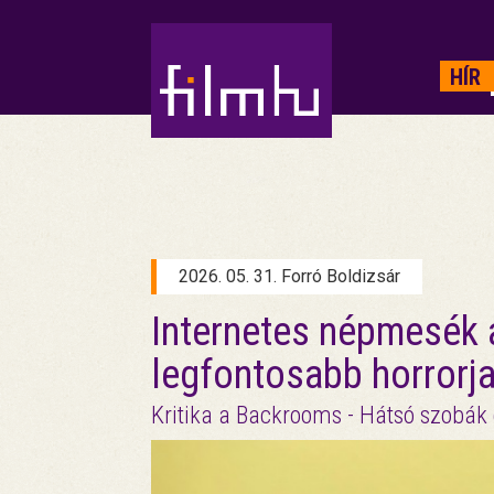
HIRDETÉS
HÍR
2026. 05. 31. Forró Boldizsár
Internetes népmesék a
legfontosabb horrorj
Kritika a Backrooms - Hátsó szobák 