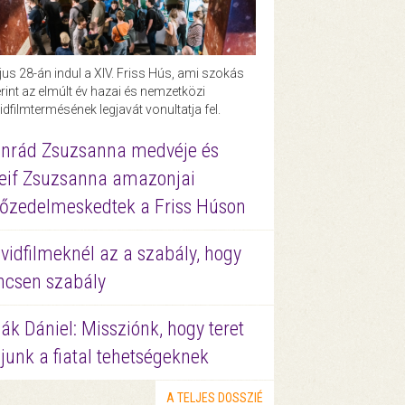
us 28-án indul a XIV. Friss Hús, ami szokás
rint az elmúlt év hazai és nemzetközi
idfilmtermésének legjavát vonultatja fel.
nrád Zsuzsanna medvéje és
eif Zsuzsanna amazonjai
őzedelmeskedtek a Friss Húson
vidfilmeknél az a szabály, hogy
ncsen szabály
ák Dániel: Missziónk, hogy teret
junk a fiatal tehetségeknek
A TELJES DOSSZIÉ