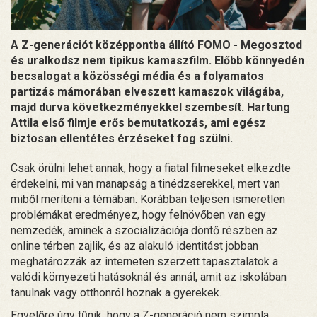
A Z-generációt középpontba állító FOMO - Megosztod
és uralkodsz nem tipikus kamaszfilm. Előbb könnyedén
becsalogat a közösségi média és a folyamatos
partizás mámorában elveszett kamaszok világába,
majd durva következményekkel szembesít. Hartung
Attila első filmje erős bemutatkozás, ami egész
biztosan ellentétes érzéseket fog szülni.
Csak örülni lehet annak, hogy a fiatal filmeseket elkezdte
érdekelni, mi van manapság a tinédzserekkel, mert van
miből meríteni a témában. Korábban teljesen ismeretlen
problémákat eredményez, hogy felnövőben van egy
nemzedék, aminek a szocializációja döntő részben az
online térben zajlik, és az alakuló identitást jobban
meghatározzák az interneten szerzett tapasztalatok a
valódi környezeti hatásoknál és annál, amit az iskolában
tanulnak vagy otthonról hoznak a gyerekek.
Egyelőre úgy tűnik, hogy a Z-generáció nem szimpla