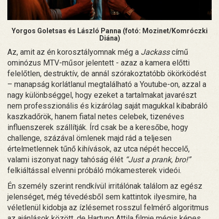
Yorgos Goletsas és László Panna (fotó: Mozinet/Komróczki
Diána)
Az, amit az én korosztályomnak még a
Jackass
című
ominózus MTV-műsor jelentett - azaz a kamera előtti
felelőtlen, destruktív, de annál szórakoztatóbb ökörködést
– manapság korlátlanul megtalálható a Youtube-on, azzal a
nagy különbséggel, hogy ezeket a tartalmakat javarészt
nem professzionális és kizárólag saját magukkal kibabráló
kaszkadőrök, hanem fiatal netes celebek, tizenéves
influenszerek szállítják. Írd csak be a keresőbe, hogy
challenge, százával ömlenek majd rád a teljesen
értelmetlennek tűnő kihívások, az utca népét heccelő,
valami iszonyat nagy tahóság élét
“
Just a prank, bro!”
felkiáltással elvenni próbáló mókamesterek videói.
Én személy szerint rendkívül irritálónak találom az egész
jelenséget, még tévedésből sem kattintok ilyesmire, ha
véletlenül kidobja az ízlésemet rosszul felmérő algoritmus
az ajánlások között, de Hartung Attila filmje mégis képes