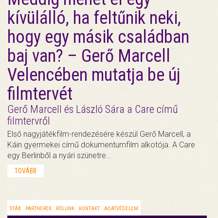
kívülálló, ha feltűnik neki,
hogy egy másik családban
baj van? – Gerő Marcell
Velencében mutatja be új
filmtervét
Gerő Marcell és László Sára a Care című
filmtervről
Első nagyjátékfilm-rendezésére készül Gerő Marcell, a
Káin gyermekei című dokumentumfilm alkotója. A Care
egy Berlinből a nyári szünetre…
TOVÁBB
STÁB
PARTNEREK
RÓLUNK
KONTAKT
ADATVÉDELEM