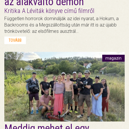
az alakváltó démon
Kritika A Léviták könyve című filmről
Független horrorok dominálják az idei nyarat, a Hokum, a
Backrooms és a Megszállottság után már itt is az újabb
trónkövetelő: az elsőfilmes ausztrál…
TOVÁBB
magazin
Meddig mehet el egy