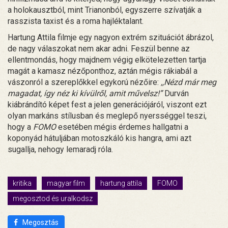
a holokausztból, mint Trianonból, egyszerre szívatják a
rasszista taxist és a roma hajléktalant.
Hartung Attila filmje egy nagyon extrém szituációt ábrázol,
de nagy válaszokat nem akar adni. Feszül benne az
ellentmondás, hogy majdnem végig elkötelezetten tartja
magát a kamasz nézőponthoz, aztán mégis rákiabál a
vászonról a szereplőkkel egykorú nézőire:
,,Nézd már meg
magadat, így néz ki kívülről, amit művelsz!”
Durván
kiábrándító képet fest a jelen generációjáról, viszont ezt
olyan markáns stílusban és meglepő nyersséggel teszi,
hogy a
FOMO
esetében mégis érdemes hallgatni a
koponyád hátuljában motoszkáló kis hangra, ami azt
sugallja, nehogy lemaradj róla.
kritika
magyar film
hartung attila
FOMO
megosztod és uralkodsz
Megosztás