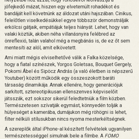
jófejkedő mázat, hiszen egy elvetemült rohadékot és
bandáját kell követnünk az áldozat utáni hajszában. Cinikus,
felelőtlen viselkedésükkel egyre többször demonstrálják
erkölcsi gátjaik, empátiájuk teljes hiányát. Lehet, hogy van
valaki köztük, akiben néha villanásnyira felébred az
önreflexió, talán valahol még a megbánás is, de ez őt sem
mentesíti az alól, amit elkövetett.
Ami miatt mégis elviselhetővé válik a Falka közelsége,
hogy a fiatal színészek, Yorgos Goletsas, Bouquet Gergely,
Pokorni Ábel és Sipöcz András (a való életben is népszerű
Youtuber) között működik egy összeszokott baráti
társaság dinamikája. Annak ellenére, hogy generációjuk
sarkított, sztereotipikusan ellenszenves képviselőit
játsszák, ezt sokszor sikerül feledtetniük a film közben.
Természetesen szívatják egymást, könnyedén tolják a
hülyeséget a kamerába, dumájukon még röhögni is lehet,
filter nélküli stílusukban nincs nyoma mesterkéltségnek.
A szereplők által iPhone-al készített felvételek ugyanilyen
természetességgel simulnak bele a filmbe. A
FOMO