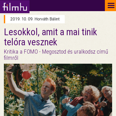
To
na
2019. 10. 09. Horváth Bálint
Lesokkol, amit a mai tinik
telóra vesznek
Kritika a FOMO - Megosztod és uralkodsz című
filmről