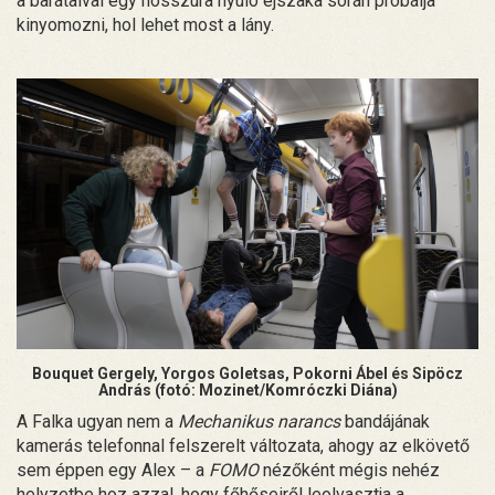
a barátaival egy hosszúra nyúló éjszaka során próbálja
kinyomozni, hol lehet most a lány.
Bouquet Gergely, Yorgos Goletsas, Pokorni Ábel és Sipöcz
András (fotó: Mozinet/Komróczki Diána)
A Falka ugyan nem a
Mechanikus narancs
bandájának
kamerás telefonnal felszerelt változata, ahogy az elkövető
sem éppen egy Alex – a
FOMO
nézőként mégis nehéz
helyzetbe hoz azzal, hogy főhőseiről leolvasztja a