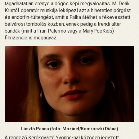
tagadhatatlan erénye a dögös képi megvalósítás. M. Deák
Kristóf operatőr munkája leképezi azt a hihetetlen pörgést
és endorfin-túltengést, amit a Falka átélhet a fékevesztett
belvárosi tombolás közben, ennek pedig a trendi alter
bandák (mint a Fran Palermo vagy a MaryPopKids)
filmzenéje is megágyaz.
László Panna (fotó: Mozinet/Komróczki Diána)
A rendező Kerékgyártó Yvonne-nal közösen jegyzett