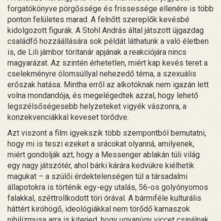
forgatókönyve pörgőssége és frissessége ellenére is több
ponton felületes marad. A felnőtt szereplők kevésbé
kidolgozott figurák. A Stohl András által játszott újgazdag
családfő hozzáállására sok példát láthatunk a való életben
is, de Lili jámbor töritanár apjának a reakciójára nincs
magyarázat. Az szintén érhetetlen, miért kap kevés teret a
cselekményre ólomsúllyal nehezedő téma, a szexuális
erőszak hatása. Mintha erről az alkotóknak nem igazán lett
volna mondandója, és megelégedtek azzal, hogy lehető
legszélsőségesebb helyzeteket vigyék vászonra, a
konzekvenciákkal keveset törődve.
Azt viszont a film igyekszik több szempontból bemutatni,
hogy mi is teszi ezeket a srácokat olyanná, amilyenek,
miért gondolják azt, hogy a Messenger ablakán túli világ
egy nagy játszótér, ahol bárki kárára kedvükre kiélhetik
magukat – a szülői érdektelenségen túl a társadalmi
állapotokra is történik egy-egy utalás, 56-os golyónyomos
falakkal, széttrollkodott töri órával. A bármiféle kulturális
háttért kiröhögő, ideológiákkal nem törődő kamaszok
nihilizmusa arra is kiterjed, hogy ugyanúgy viccet csinálnak