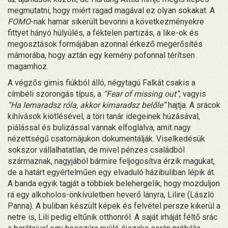
megmutatni, hogy miért ragad magával ez olyan sokakat. A
FOMO
-nak hamar sikerült bevonni a következményekre
fittyet hányó hülyülés, a féktelen partizás, a like-ok és
megosztások formájában azonnal érkező megerősítés
mámorába, hogy aztán egy kemény pofonnal térítsen
magamhoz.
A végzős gimis fiúkból álló, négytagú Falkát csakis a
címbéli szorongás típus, a
“Fear of missing out”
, vagyis
“Ha lemaradsz róla, akkor kimaradsz belőle”
hajtja. A srácok
kihívások kiötlésével, a töri tanár idegeinek húzásával,
piálással és bulizással vannak elfoglalva, amit nagy
nézettségű csatornájukon dokumentálják. Viselkedésük
sokszor vállalhatatlan, de mivel pénzes családból
származnak, nagyjából bármire feljogosítva érzik magukat,
de a határt egyértelműen egy elvaduló házibuliban lépik át.
A banda egyik tagját a többiek belehergelik, hogy mozduljon
rá egy alkoholos-önkívületben heverő lányra, Lilire (László
Panna). A buliban készült képek és felvétel persze kikerül a
netre is, Lili pedig eltűnik otthonról. A saját irháját féltő srác