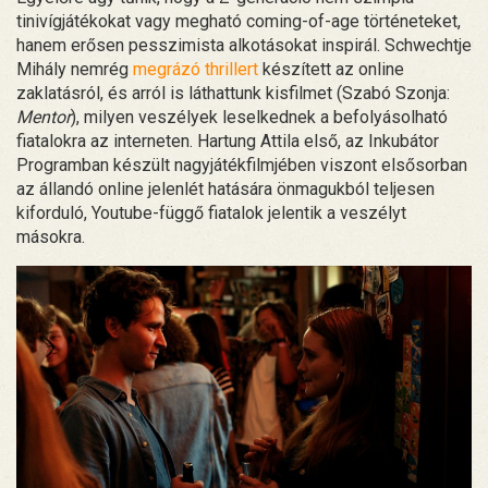
tinivígjátékokat vagy megható coming-of-age történeteket,
hanem erősen pesszimista alkotásokat inspirál. Schwechtje
Mihály nemrég
megrázó thrillert
készített az online
zaklatásról, és arról is láthattunk kisfilmet (Szabó Szonja:
Mentor
), milyen veszélyek leselkednek a befolyásolható
fiatalokra az interneten. Hartung Attila első, az Inkubátor
Programban készült nagyjátékfilmjében viszont elsősorban
az állandó online jelenlét hatására önmagukból teljesen
kiforduló, Youtube-függő fiatalok jelentik a veszélyt
másokra.