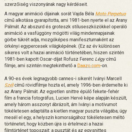
szerzőiség viszonyának nagy kérdéseit.
A magyar animáció díjainak sorát Vajda Béla
Moto Perpetuo
című alkotása gyarapította, ami 1981-ben nyerte el az Arany
Pálmát. Az abszurd és groteszk stíluseszközökkel operáló
animáció a vasfüggöny mögötti világ mindennapjainak
görbe tükrét adja, mozgóképes manifesztumaként az
örkényi egypercesek világképének. (Ez az év különösen
sikeres volt a hazai animáció történetében, hiszen szintén
1981-ben kapott Oscar-díjat Rofusz Ferenc
Légy
című
filmje, ami szintén megtekinthető a
Daazo.com
-on.
A 90-es évek legnagyobb cannes-i sikerét Iványi Marcell
Szél
című rövidfilmje hozta el, amely 1996-ben érdemelte ki
az Arany Pálmát. Az egyetlen snittre épülő fekete-fehér
film a francia fotográfus, Lucien Hervé képe alapján készült,
amely három asszonyt ábrázolt, ám Iványi a motívumot
tökéletesen adaptálta a kietlen magyar puszta világába; úgy
mesél el egy, a helyszín komorságához tökéletesen méltó
történetet, hogy közben újra is értelmezi a hazai
filmtörténet toposzait: a pusztát és az egysnittes