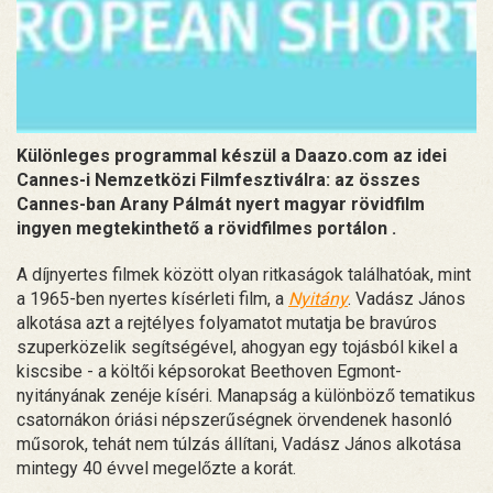
Különleges programmal készül a Daazo.com az idei
Cannes-i Nemzetközi Filmfesztiválra: az összes
Cannes-ban Arany Pálmát nyert magyar rövidfilm
ingyen megtekinthető a rövidfilmes portálon .
A díjnyertes filmek között olyan ritkaságok találhatóak, mint
a 1965-ben nyertes kísérleti film, a
Nyitány
. Vadász János
alkotása azt a rejtélyes folyamatot mutatja be bravúros
szuperközelik segítségével, ahogyan egy tojásból kikel a
kiscsibe - a költői képsorokat Beethoven Egmont-
nyitányának zenéje kíséri. Manapság a különböző tematikus
csatornákon óriási népszerűségnek örvendenek hasonló
műsorok, tehát nem túlzás állítani, Vadász János alkotása
mintegy 40 évvel megelőzte a korát.