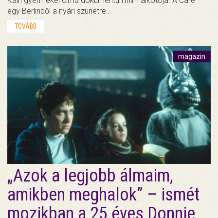
Káin gyermekei című dokumentumfilm alkotója. A Care
egy Berlinből a nyári szünetre…
TOVÁBB
magazin
„Azok a legjobb álmaim,
amikben meghalok” – ismét
mozikban a 25 éves Donnie