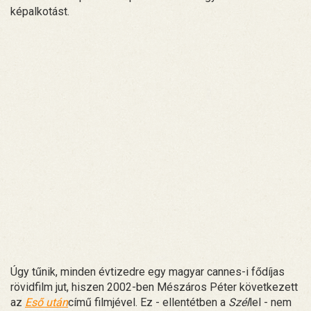
képalkotást.
Úgy tűnik, minden évtizedre egy magyar cannes-i fődíjas
rövidfilm jut, hiszen 2002-ben Mészáros Péter következett
az
Eső után
című filmjével. Ez - ellentétben a
Szél
lel - nem