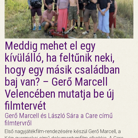
Meddig mehet el egy
kívülálló, ha feltűnik neki,
hogy egy másik családban
baj van? – Gerő Marcell
Velencében mutatja be új
filmtervét
Gerő Marcell és László Sára a Care című
filmtervről
Első nagyjátékfilm-rendezésére készül Gerő Marcell, a