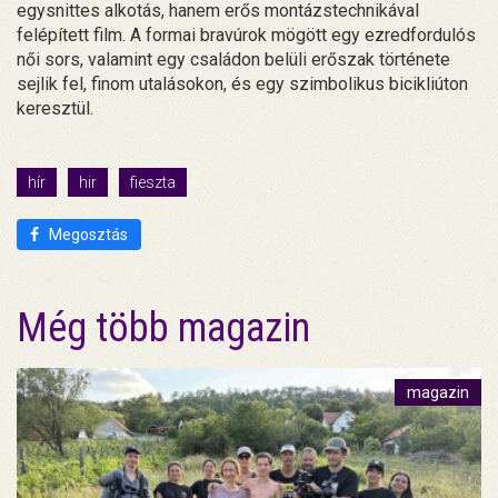
egysnittes alkotás, hanem erős montázstechnikával
felépített film. A formai bravúrok mögött egy ezredfordulós
női sors, valamint egy családon belüli erőszak története
sejlik fel, finom utalásokon, és egy szimbolikus bicikliúton
keresztül.
hír
hir
fieszta
Megosztás
Még több magazin
magazin