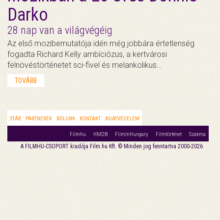
Darko
28 nap van a világvégéig
Az első mozibemutatója idén még jobbára értetlenség
fogadta Richard Kelly ambíciózus, a kertvárosi
felnövéstörténetet sci-fivel és melankolikus…
TOVÁBB
STÁB
PARTNEREK
RÓLUNK
KONTAKT
ADATVÉDELEM
Filmhu
HMDB
FilmInHungary
Filmtörténet
Szakma
A FILMHU-CSOPORT kiadója Film.hu Kft. © Minden jog fenntartva 2000-2026