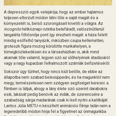
A depresszió egyik velejárója, hogy az ember hajlamos
teljesen eltorzult módon látni tőle a saját magát és a
környezetét is, belső szorongásait kivetíti a világra. Az
Incognito
hétköznapi rutinba belefáradt, valószínűtlenül
langaléta főhősnője pont így érezheti magát: a háza felett
mindig esőfelhő tanyázik, miközben csupa kellemetlen,
groteszk figura mozog körülötte munkahelyen, a
tömegközlekedésen és a társasházban is, akik mind
akarnak tőle valamit, legyen szó az ülőhelyének átadásáról
vagy a nagy kupacban felhalmozott számlák befizetéséről.
Sokszor úgy tűnhet, hogy nincs kiút belőle, de ebbe az
állapotba nem szabad belesüppedni, és ha magunktól nem
megy, természetesen nem szégyen segítséget keresni: a
filmben is látjuk, ahogy a lány élete szó szerint darabokra
esik, lakását pedig benövik az indák, de szerencsére a
szabadság sárga madarának csak ki kell nyitni a kalitkáját.
Lantos Júlia METU-n készített animációs filmje talán nem a
legeredetibb módon hívja fel a figyelmet az önmagunkba