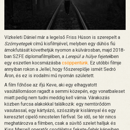
Vízkeleti Dániel már a legelső Friss Húson is szerepelt a
Szörnyetegek
című kisfilmjével, melyben egy dühös fiú
ámokfutását követhetjük nyomon a külvárosban, majd 2018-
ban SZFE diplomafilmjében, a
Lerepül a hülye fejetek
ben
egy eszetlen kocsmázásba
csöppentünk
. Ez utóbbi filmje
annyiban rokon a Jellel, hogy főszereplője ismét Sedró
Áron, és ez is irodalmi mű nyomán született.
A film főhőse az ifjú Keve, aki egy elhagyatott
vasútállomáson ragadt a semmi közepén, egy vonatbaleset
miatt pedig nem tudni meddig kell várnia. Várakozás
közben furcsa alakokkal találkozik: egy nemtörődöm
vasutassal, egy kártyázó, szószátyár kislánnyal és egy
keresztet cipelő nincstelen férfival. Se idő, se tér nincs
meghatározva a filmben, csak a süvítő szelet halljuk és
Kiss Marcell operatőr csodálatos fekete-fehér képeiben