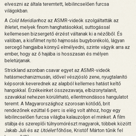
elveszni az általa teremtett, lebilincselően furcsa
világokban.
A
Cold Meridian
hoz az ASMR-videók szolgáltatták az
ihletet, melyek finom hanghatásokkal, suttogással
kellemesen bizsergető érzést váltanak ki a nézőből. És
valóban, a kisfilmet nyitó hajmosás bugyborékoló, lágyan
sercegő hangjaiba könnyű elmélyedni, szinte vágyik arra az
ember, hogy az ő hajába is hosszasan és mélyen
beletúrjanak.
Strickland azonban csavar egyet az ASMR-videók
hatásmechanizmusán, idővel vészjósló zene, nyugtalanító
képsorok keverednek az alapból kellemes hatást keltő
hangokkal. Érzékeinket összezavarja, elbizonytalanít,
szavakkal nehezen körülírható, ellentmondásos hangulatot
teremt. A Magyarországhoz szorosan kötődő, brit
rendezőnek ezúttal 6 perc is elég volt ahhoz, hogy egy
lebilincselően furcsa világba kalauzoljon el minket. A film
stábja és szereplői túlnyomórészt magyarok, többek között
Jakab Juli és az
Utóélet
főhőse, Kristóf Márton tűnik fel