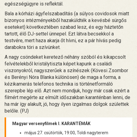
egészségügyre is reflektál.
Bala a kórházi ágyfelszabadítás (a súlyos covidosok miatt
bizonyos intézményekből hazaküldték a kevésbé sürgős
eseteket) következtében szabad lesz, és egy háztetőn
tartott, élő DJ-settel ünnepel. Ezt látva becsekkol a
testvére, mert haza akarja őt hívni, ez a pár hívás pedig
darabokra töri a szívünket.
A nagy csöndeket keretező néhány szóból és kikapcsolt
felvételekből kristálytiszta képet kapunk a családi
viszonyokról, nagyszerűek a színészek (Kövesi Zsombor
és Berényi Nóra Blanka különösen) de maga a forma, a
kézikamerás telefonos technika is történetformáló
szerepbe lép elő. Azt nem mondjuk, hogy már csak ezért a
filmért megérte az elmúlt időszakban karanténban lenni, de
ha már így alakult, jó, hogy ilyen izgalmas dolgok születtek
belőle. (PJ)
Magyar versenyfilmek I. KARANTÉMÁK
május 27. csütörtök, 19:00, Toldi nagyterem