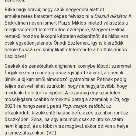
Ritka nagy bravúr, hogy szűk negyedóra alatt öt
emlékezetes karaktert képes felvázolni a
Diszkó diktátor
. A
Sickratman néven ismert Paizs Miklós ihletett választás a
megkeseredett lemezboltos szerepére, Megyesi Pálma
remekül hozza a lekopni képtelen exbarátnőt, és hiába van
csak egyetlen jelenete Ónodi Eszternek, így is kiérződik
belőle hosszú és komplikált előtörténete a bolttulajdonos
Laci bával.
Geekek és zeneőrültek alighanem könnybe lábadt szemmel
fogják nézni a rengeteg összegyűjtött kacatot, a poénok
ülnek, a dj karrierről álmodozó, gyámoltalan Petinek pedig
teljes szívvel lehet szurkolni, hogy ne hagyja tovább, hogy
mindenki belé törli a cipőjét. A lezárásig egy szüntelen
mosolygásra csábító remekmű pereg a szemünk előtt, egy
2021-re hangszerelt, pesti
Pop, csajok satöbbi
, az
elkapkodott, kizökkentő hatású befejezés azonban ront az
összképen. Sebaj, ha egy albumon csak az utolsó szám
nem klappol, és a többi visz magával, akkor ott van a helye
a lemezjátszónkon. (VD)