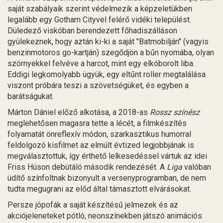
saját szabályaik szerint védelmezik a képzeletükben
legalább egy Gotham Cityvel felérő vidéki települést.
Düledező viskóban berendezett főhadiszálláson
gyülekeznek, hogy aztán ki-ki a saját "Batmobilján" (vagyis
benzinmotoros go-kartján) szegődjön a bűn nyomába, olyan
szörnyekkel felvéve a harcot, mint egy elkóborolt liba.
Eddigi legkomolyabb ügyük, egy eltűnt roller megtalálása
viszont próbára teszi a szövetségüket, és egyben a
barátságukat.
Márton Dániel előző alkotása, a 2018-as
Rossz színész
meglehetősen magasra tette a lécét, a filmkészítés
folyamatát önreflexív módon, szarkasztikus humorral
feldolgozó kisfilmet az elmúlt évtized legjobbjának is
megválasztottuk, így érthető lelkesedéssel vártuk az idei
Friss Húson debütáló második rendezését. A
Liga
valóban
üdítő színfoltnak bizonyult a versenyprogramban, de nem
tudta megugrani az előd által támasztott elvárásokat.
Persze jópofák a saját készítésű jelmezek és az
akciójeleneteket pótló, neonszínekben játszó animációs