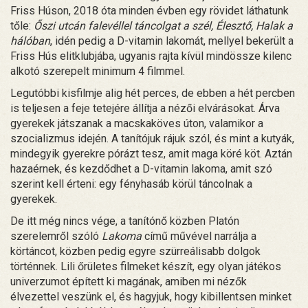
Friss Húson, 2018 óta minden évben egy rövidet láthatunk
tőle:
Őszi utcán falevéllel táncolgat a szél, Élesztő, Halak a
hálóban
, idén pedig a D-vitamin lakomát, mellyel bekerült a
Friss Hús elitklubjába, ugyanis rajta kívül mindössze kilenc
alkotó szerepelt minimum 4 filmmel.
Legutóbbi kisfilmje alig hét perces, de ebben a hét percben
is teljesen a feje tetejére állítja a nézői elvárásokat. Árva
gyerekek játszanak a macskaköves úton, valamikor a
szocializmus idején. A tanítójuk rájuk szól, és mint a kutyák,
mindegyik gyerekre pórázt tesz, amit maga köré köt. Aztán
hazaérnek, és kezdődhet a D-vitamin lakoma, amit szó
szerint kell érteni: egy fényhasáb körül táncolnak a
gyerekek.
De itt még nincs vége, a tanítónő közben Platón
szerelemről szóló
Lakoma
című művével narrálja a
körtáncot, közben pedig egyre szürreálisabb dolgok
történnek. Lili őrületes filmeket készít, egy olyan játékos
univerzumot épített ki magának, amiben mi nézők
élvezettel veszünk el, és hagyjuk, hogy kibillentsen minket