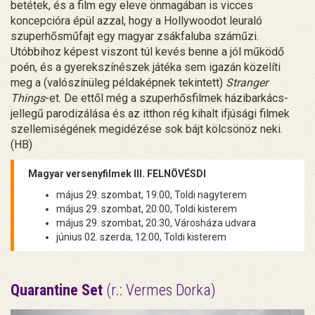
betétek, és a film egy eleve önmagában is vicces
koncepcióra épül azzal, hogy a Hollywoodot leuraló
szuperhősműfajt egy magyar zsákfaluba száműzi.
Utóbbihoz képest viszont túl kevés benne a jól működő
poén, és a gyerekszínészek játéka sem igazán közelíti
meg a (valószínüleg példaképnek tekintett)
Stranger
Things
-et. De ettől még a szuperhősfilmek házibarkács-
jellegű parodizálása és az itthon rég kihalt ifjúsági filmek
szellemiségének megidézése sok bájt kölcsönöz neki.
(HB)
Magyar versenyfilmek III. FELNÖVÉSDI
május 29. szombat, 19:00, Toldi nagyterem
május 29. szombat, 20:00, Toldi kisterem
május 29. szombat, 20:30, Városháza udvara
június 02. szerda, 12:00, Toldi kisterem
Quarantine Set
(r.: Vermes Dorka)