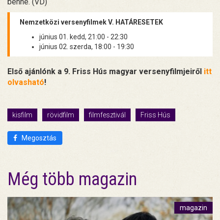
benne. (VD)
Nemzetközi versenyfilmek V. HATÁRESETEK
június 01. kedd, 21:00 - 22:30
június 02. szerda, 18:00 - 19:30
Első ajánlónk a 9. Friss Hús magyar versenyfilmjeiről
itt
olvasható
!
kisfilm
rövidfilm
filmfesztivál
Friss Hús
Megosztás
Még több magazin
magazin