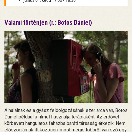
június 01. kedd 17:00 - 18:30
Valami történjen (r.: Botos Dániel)
A halálnak és a gyász feldolgozásának ezer arca van, Botos
Dániel például a filmet használja terápiaként. Az erdővel
körbevett hangulatos faházba baráti társaság érkezik. Nem
először járnak itt közösen, most mégis többről van szó egy