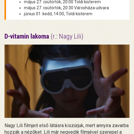
május 27. csütörtök, 20:00 Toldi kisterem
május 27. csütörtök, 20:30 Városháza udvara
június 01. kedd, 14:00, Toldi kisterem
D-vitamin lakoma
(r.: Nagy Lili)
Nagy Lili filmjeit első látásra kiszúrjuk, mert annyira zavarba
hozzák a nézőket. Lili már negyedik filmjével szerepel a