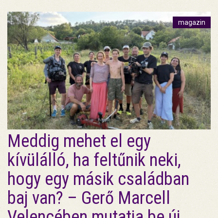
magazin
Meddig mehet el egy
kívülálló, ha feltűnik neki,
hogy egy másik családban
baj van? – Gerő Marcell
Velencében mutatja be új