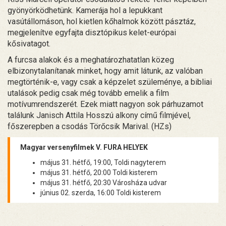
gyönyörködhetünk. Kamerája hol a lepukkant
vasútállomáson, hol kietlen kőhalmok között pásztáz,
megjelenítve egyfajta disztópikus kelet-európai
kősivatagot.
A furcsa alakok és a meghatározhatatlan közeg
elbizonytalanítanak minket, hogy amit látunk, az valóban
megtörténik-e, vagy csak a képzelet szüleménye, a bibliai
utalások pedig csak még tovább emelik a film
motívumrendszerét. Ezek miatt nagyon sok párhuzamot
találunk Janisch Attila Hosszú alkony című filmjével,
főszerepben a csodás Törőcsik Marival. (HZs)
Magyar versenyfilmek V. FURA HELYEK
május 31. hétfő, 19:00, Toldi nagyterem
május 31. hétfő, 20:00 Toldi kisterem
május 31. hétfő, 20:30 Városháza udvar
június 02. szerda, 16:00 Toldi kisterem