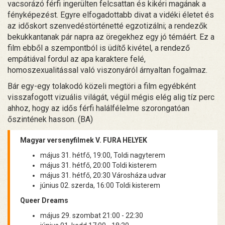
vacsorázó férfi ingerülten felcsattan és kikéri magának a
fényképezést. Egyre elfogadottabb divat a vidéki életet és
az időskort szenvedéstörténetté egzotizálni; a rendezők
bekukkantanak pár napra az öregekhez egy jó témáért. Ez a
film ebből a szempontból is üdítő kivétel, a rendező
empátiával fordul az apa karaktere felé,
homoszexualitással való viszonyáról árnyaltan fogalmaz.
Bár egy-egy tolakodó közeli megtöri a film egyébként
visszafogott vizuális világát, végül mégis elég alig tíz perc
ahhoz, hogy az idős férfi halálfélelme szorongatóan
őszintének hasson. (BA)
Magyar versenyfilmek V. FURA HELYEK
május 31. hétfő, 19:00, Toldi nagyterem
május 31. hétfő, 20:00 Toldi kisterem
május 31. hétfő, 20:30 Városháza udvar
június 02. szerda, 16:00 Toldi kisterem
Queer Dreams
május 29. szombat 21:00 - 22:30