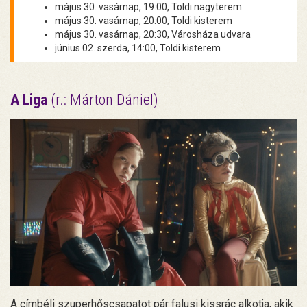
május 30. vasárnap, 19:00, Toldi nagyterem
május 30. vasárnap, 20:00, Toldi kisterem
május 30. vasárnap, 20:30, Városháza udvara
június 02. szerda, 14:00, Toldi kisterem
A Liga
(r.: Márton Dániel)
A címbéli szuperhőscsapatot pár falusi kissrác alkotja, akik