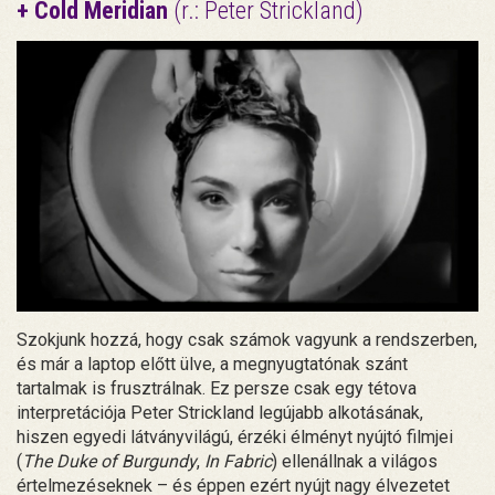
+ Cold Meridian
(r.: Peter Strickland)
Szokjunk hozzá, hogy csak számok vagyunk a rendszerben,
és már a laptop előtt ülve, a megnyugtatónak szánt
tartalmak is frusztrálnak. Ez persze csak egy tétova
interpretációja Peter Strickland legújabb alkotásának,
hiszen egyedi látványvilágú, érzéki élményt nyújtó filmjei
(
The Duke of Burgundy
,
In Fabric
) ellenállnak a világos
értelmezéseknek – és éppen ezért nyújt nagy élvezetet