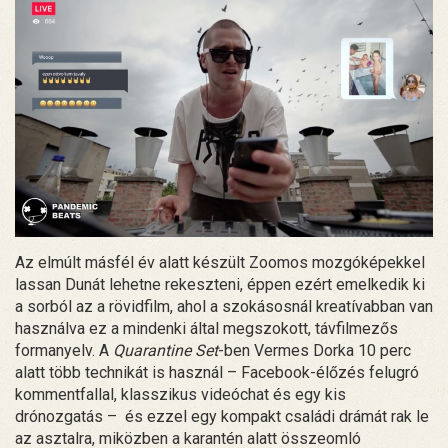
Az elmúlt másfél év alatt készült Zoomos mozgóképekkel
lassan Dunát lehetne rekeszteni, éppen ezért emelkedik ki
a sorból az a rövidfilm, ahol a szokásosnál kreatívabban van
használva ez a mindenki által megszokott, távfilmezős
formanyelv. A
Quarantine Set
-ben Vermes Dorka 10 perc
alatt több technikát is használ – Facebook-élőzés felugró
kommentfallal, klasszikus videóchat és egy kis
drónozgatás – és ezzel egy kompakt családi drámát rak le
az asztalra, miközben a karantén alatt összeomló