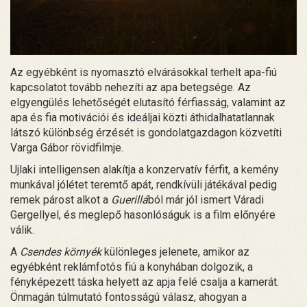
Az egyébként is nyomasztó elvárásokkal terhelt apa-fiú
kapcsolatot tovább nehezíti az apa betegsége. Az
elgyengülés lehetőségét elutasító férfiasság, valamint az
apa és fia motivációi és ideáljai közti áthidalhatatlannak
látszó különbség érzését is gondolatgazdagon közvetíti
Varga Gábor rövidfilmje.
Ujlaki intelligensen alakítja a konzervatív férfit, a kemény
munkával jólétet teremtő apát, rendkívüli játékával pedig
remek párost alkot a
Guerillá
ból már jól ismert Váradi
Gergellyel, és meglepő hasonlóságuk is a film előnyére
válik.
A
Csendes környék
különleges jelenete, amikor az
egyébként reklámfotós fiú a konyhában dolgozik, a
fényképezett táska helyett az apja felé csalja a kamerát.
Önmagán túlmutató fontosságú válasz, ahogyan a