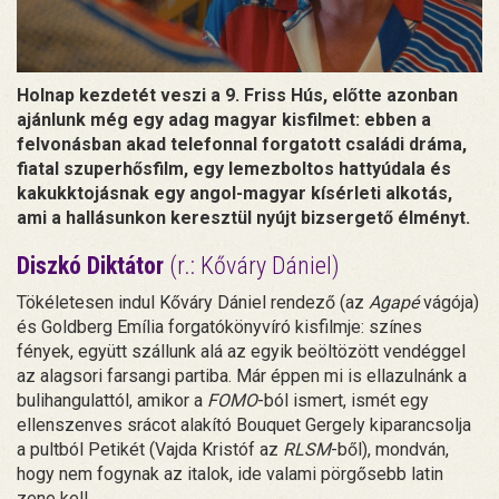
Holnap kezdetét veszi a 9. Friss Hús, előtte azonban
ajánlunk még egy adag magyar kisfilmet: ebben a
felvonásban akad telefonnal forgatott családi dráma,
fiatal szuperhősfilm, egy lemezboltos hattyúdala és
kakukktojásnak egy angol-magyar kísérleti alkotás,
ami a hallásunkon keresztül nyújt bizsergető élményt.
Diszkó Diktátor
(r.: Kőváry Dániel)
Tökéletesen indul Kőváry Dániel rendező (az
Agapé
vágója)
és Goldberg Emília forgatókönyvíró kisfilmje: színes
fények, együtt szállunk alá az egyik beöltözött vendéggel
az alagsori farsangi partiba. Már éppen mi is ellazulnánk a
bulihangulattól, amikor a
FOMO
-ból ismert, ismét egy
ellenszenves srácot alakító Bouquet Gergely kiparancsolja
a pultból Petikét (Vajda Kristóf az
RLSM
-ből), mondván,
hogy nem fogynak az italok, ide valami pörgősebb latin
zene kell.