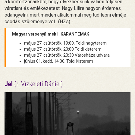
a komfortzónánkból, hogy élvezhessünk valami teljesen
váratlant és emlékezetest. Nagy Lilire nagyon érdemes
odafigyelni, mert minden alkalommal meg tud lepni elméje
csodás szüleményeivel. (HZs)
Magyar versenyfilmek I. KARANTÉMÁK
május 27. csütörtök, 19:00, Toldi nagyterem
május 27. csütörtök, 20:00 Toldi kisterem
május 27. csütörtök, 20:30 Városháza udvara
június 01. kedd, 14:00, Toldi kisterem
Jel
(r: Vízkeleti Dániel)