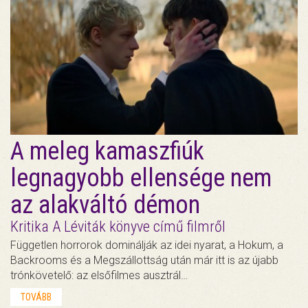
A meleg kamaszfiúk
legnagyobb ellensége nem
az alakváltó démon
Kritika A Léviták könyve című filmről
Független horrorok dominálják az idei nyarat, a Hokum, a
Backrooms és a Megszállottság után már itt is az újabb
trónkövetelő: az elsőfilmes ausztrál…
TOVÁBB