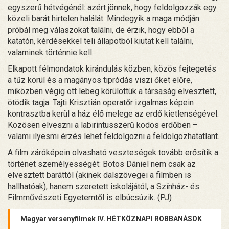
egyszerű hétvégénél: azért jönnek, hogy feldolgozzák egy
közeli barát hirtelen halálát. Mindegyik a maga módján
próbál meg válaszokat találni, de érzik, hogy ebből a
katatón, kérdésekkel teli állapotból kiutat kell találni,
valaminek történnie kell.
Elkapott félmondatok kirándulás közben, közös fejtegetés
a tűz körül és a magányos tipródás viszi őket előre,
miközben végig ott lebeg körülöttük a társaság elvesztett,
ötödik tagja. Tajti Krisztián operatőr izgalmas képein
kontrasztba kerül a ház élő melege az erdő kietlenségével.
Közösen elveszni a labirintusszerű ködös erdőben –
valami ilyesmi érzés lehet feldolgozni a feldolgozhatatlant.
A film záróképein olvasható veszteségek tovább erősítik a
történet személyességét: Botos Dániel nem csak az
elvesztett baráttól (akinek dalszövegei a filmben is
hallhatóak), hanem szeretett iskolájától, a Színház- és
Filmművészeti Egyetemtől is elbúcsúzik. (PJ)
Magyar versenyfilmek IV. HÉTKÖZNAPI ROBBANÁSOK