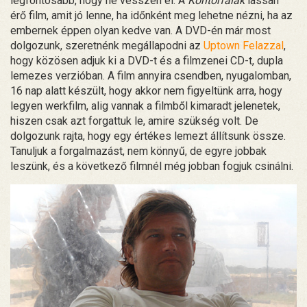
legfontosabb, hogy ne vesszen el. A
Köntörfalak
lassan
érő film, amit jó lenne, ha időnként meg lehetne nézni, ha az
embernek éppen olyan kedve van. A DVD-én már most
dolgozunk, szeretnénk megállapodni az
Uptown Felazzal
,
hogy közösen adjuk ki a DVD-t és a filmzenei CD-t, dupla
lemezes verzióban. A film annyira csendben, nyugalomban,
16 nap alatt készült, hogy akkor nem figyeltünk arra, hogy
legyen werkfilm, alig vannak a filmből kimaradt jelenetek,
hiszen csak azt forgattuk le, amire szükség volt. De
dolgozunk rajta, hogy egy értékes lemezt állítsunk össze.
Tanuljuk a forgalmazást, nem könnyű, de egyre jobbak
leszünk, és a következő filmnél még jobban fogjuk csinálni.