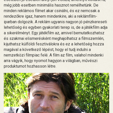
még jobb esetben minimális hasznot remélhetünk. De
minden reklámos filmet akar csinálni, és ez nemcsak a
rendezőkre igaz, hanem mindenkire, aki a reklámfilm-
iparban dolgozik. A reklám ugyanis nagyon jó pénzkereseti
lehetőség és egyben gyakorlati terep is, de a játékfilm adja
a sikerélményt. Egy játékfilm az, amivel bemutatkozhatsz
és szakmai elismerésként meghajolhatsz a filmszemlén,
kijuthatsz külföldi fesztiválokra és ez a lehetőség hozza
magával a következő lépést, hogy el tudj indulni a
nemzetközi filmpiac felé. A film az film, valahol mindenki
arra vágyik, hogy nyomot hagyjon a világban, művészi
produktumot hozhasson létre.