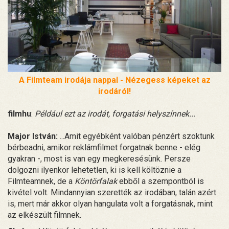
A Filmteam irodája nappal - Nézegess képeket az
irodáról!
filmhu
:
Például ezt az irodát, forgatási helyszínnek...
Major István:
...Amit egyébként valóban pénzért szoktunk
bérbeadni, amikor reklámfilmet forgatnak benne - elég
gyakran -, most is van egy megkeresésünk. Persze
dolgozni ilyenkor lehetetlen, ki is kell költöznie a
Filmteamnek, de a
Köntörfalak
ebből a szempontból is
kivétel volt. Mindannyian szerették az irodában, talán azért
is, mert már akkor olyan hangulata volt a forgatásnak, mint
az elkészült filmnek.