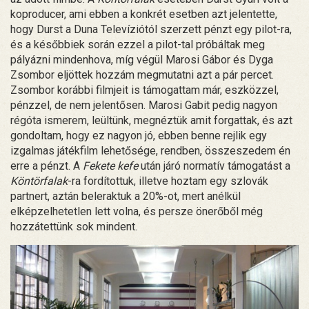
koproducer, ami ebben a konkrét esetben azt jelentette,
hogy Durst a Duna Televíziótól szerzett pénzt egy pilot-ra,
és a későbbiek során ezzel a pilot-tal próbáltak meg
pályázni mindenhova, míg végül Marosi Gábor és Dyga
Zsombor eljöttek hozzám megmutatni azt a pár percet.
Zsombor korábbi filmjeit is támogattam már, eszközzel,
pénzzel, de nem jelentősen. Marosi Gabit pedig nagyon
régóta ismerem, leültünk, megnéztük amit forgattak, és azt
gondoltam, hogy ez nagyon jó, ebben benne rejlik egy
izgalmas játékfilm lehetősége, rendben, összeszedem én
erre a pénzt. A
Fekete kefe
után járó normatív támogatást a
Köntörfalak
-ra fordítottuk, illetve hoztam egy szlovák
partnert, aztán beleraktuk a 20%-ot, mert anélkül
elképzelhetetlen lett volna, és persze önerőből még
hozzátettünk sok mindent.