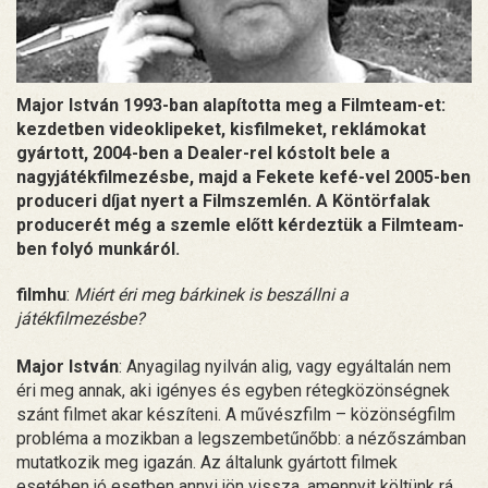
Major István 1993-ban alapította meg a Filmteam-et:
kezdetben videoklipeket, kisfilmeket, reklámokat
gyártott, 2004-ben a Dealer-rel kóstolt bele a
nagyjátékfilmezésbe, majd a Fekete kefé-vel 2005-ben
produceri díjat nyert a Filmszemlén. A Köntörfalak
producerét még a szemle előtt kérdeztük a Filmteam-
ben folyó munkáról.
filmhu
:
Miért éri meg bárkinek is beszállni a
játékfilmezésbe?
Major István
: Anyagilag nyilván alig, vagy egyáltalán nem
éri meg annak, aki igényes és egyben rétegközönségnek
szánt filmet akar készíteni. A művészfilm – közönségfilm
probléma a mozikban a legszembetűnőbb: a nézőszámban
mutatkozik meg igazán. Az általunk gyártott filmek
esetében jó esetben annyi jön vissza, amennyit költünk rá,