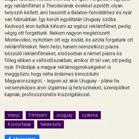
egy reklámfilmet a Theodorának évekkel ezelőtt: olyan
helyszín kellett, ami hasonlít a Balaton-felvidékhez és nyár
van februárban. Így került egyáltalán Uruguay szóba.
Kedvező áron tudtuk kihozni az egész reklámfilmet, pedig
végig ott forgattunk. Nekem nagyon megtetszett
Montevideo, nyitottam ott egy irodát, és azóta forgatunk ott
reklámfilmeket. Nem helyi, hanem nemzetközi piacra
készülő reklámfilmeket, elsősorban a német piacra és
főleg ebben a váltóidőszakban, amikor itt tél van, ott pedig
nyár. Próbáljuk a magyar reklámügynökségeket is
meggyőzni, hogy néha érdemes kimozdulni
Magyarországról, - legyen az akár Uruguay - pláne ha
versenyképes áron izgalmas új helyszíneket, szereplőket
kapnak, professzionális kiszolgálással.
interjú
Filmteam
uruguay
szakma
Köntörfalak
fekete kefe