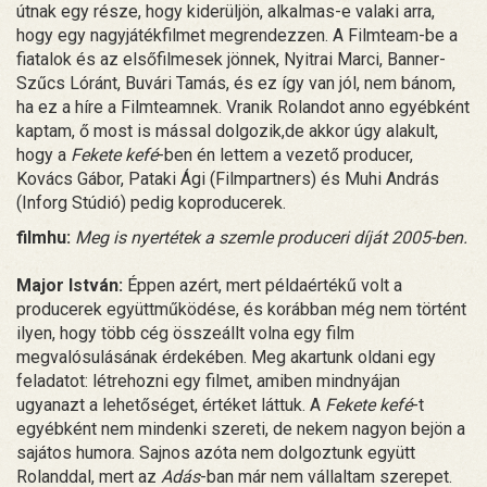
útnak egy része, hogy kiderüljön, alkalmas-e valaki arra,
hogy egy nagyjátékfilmet megrendezzen. A Filmteam-be a
fiatalok és az elsőfilmesek jönnek, Nyitrai Marci, Banner-
Szűcs Lóránt, Buvári Tamás, és ez így van jól, nem bánom,
ha ez a híre a Filmteamnek. Vranik Rolandot anno egyébként
kaptam, ő most is mással dolgozik,de akkor úgy alakult,
hogy a
Fekete kefé
-ben én lettem a vezető producer,
Kovács Gábor, Pataki Ági (Filmpartners) és Muhi András
(Inforg Stúdió) pedig koproducerek.
filmhu:
Meg is nyertétek a szemle produceri díját 2005-ben.
Major István:
Éppen azért, mert példaértékű volt a
producerek együttműködése, és korábban még nem történt
ilyen, hogy több cég összeállt volna egy film
megvalósulásának érdekében. Meg akartunk oldani egy
feladatot: létrehozni egy filmet, amiben mindnyájan
ugyanazt a lehetőséget, értéket láttuk. A
Fekete kefé
-t
egyébként nem mindenki szereti, de nekem nagyon bejön a
sajátos humora. Sajnos azóta nem dolgoztunk együtt
Rolanddal, mert az
Adás
-ban már nem vállaltam szerepet.