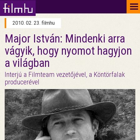
To
na
2010. 02. 23. filmhu
Major István: Mindenki arra
vágyik, hogy nyomot hagyjon
a világban
Interjú a Filmteam vezetőjével, a Köntörfalak
producerével