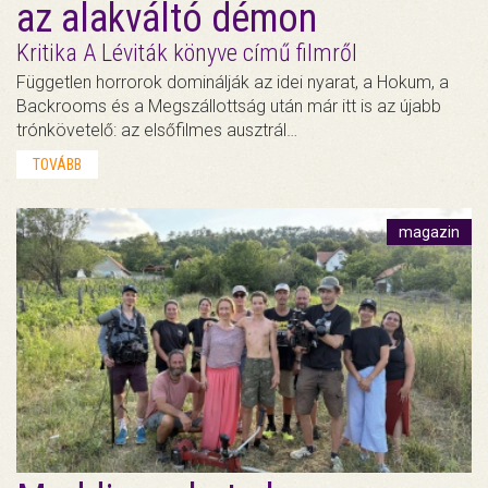
az alakváltó démon
Kritika A Léviták könyve című filmről
Független horrorok dominálják az idei nyarat, a Hokum, a
Backrooms és a Megszállottság után már itt is az újabb
trónkövetelő: az elsőfilmes ausztrál…
TOVÁBB
magazin