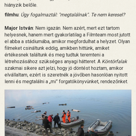
hiányzik belőle.
filmhu
:
Úgy fogalmaztál: "megtalálnak". Te nem keresel?
Major István
: Nem igazán. Nem azért, mert ezt tartom
helyesnek, hanem mert gyakorlatilag a Filmteam most jutott
el abba a stádiumába, amikor megfordulhat a helyzet. Olyan
filmeket csináltunk eddig, amikben hittünk, amiket
értékesnek találtunk és meg tudtuk teremteni a
létrehozásához szükséges anyagi hátteret. A
Köntörfalak
szakmai sikere azt jelzi, hogy jó döntést hoztam, amikor
elvállaltam, ezért is szeretnék a jövőben hasonlóan nyitott
lenni és megtalálni a „mi” forgatókönyvünket, rendezőnket.