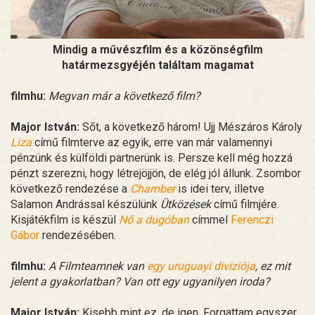
Mindig a művészfilm és a közönségfilm
határmezsgyéjén találtam magamat
filmhu:
Megvan már a következő film?
Major István:
Sőt, a következő három! Ujj Mészáros Károly
Liza
című filmterve az egyik, erre van már valamennyi
pénzünk és külföldi partnerünk is. Persze kell még hozzá
pénzt szerezni, hogy létrejöjjön, de elég jól állunk. Zsombor
következő rendezése a
Chamber
is idei terv, illetve
Salamon Andrással készülünk
Ütközések
című filmjére.
Kisjátékfilm is készül
Nő a dugóban
címmel
Ferenczi
Gábor
rendezésében.
filmhu:
A Filmteamnek van
egy uruguayi diviziója
, ez mit
jelent a gyakorlatban? Van ott egy ugyanilyen iroda?
Major István:
Kisebb mint ez, de igen. Forgattam egyszer