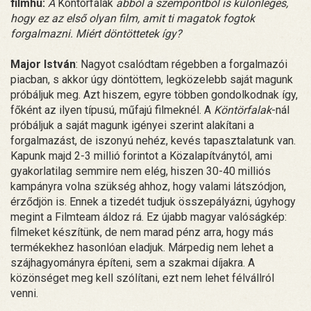
filmhu:
A
Köntörfalak
abból a szempontból is különleges,
hogy ez az első olyan film, amit ti magatok fogtok
forgalmazni. Miért döntöttetek így?
Major István
: Nagyot csalódtam régebben a forgalmazói
piacban, s akkor úgy döntöttem, legközelebb saját magunk
próbáljuk meg. Azt hiszem, egyre többen gondolkodnak így,
főként az ilyen típusú, műfajú filmeknél. A
Köntörfalak
-nál
próbáljuk a saját magunk igényei szerint alakítani a
forgalmazást, de iszonyú nehéz, kevés tapasztalatunk van.
Kapunk majd 2-3 millió forintot a Közalapítványtól, ami
gyakorlatilag semmire nem elég, hiszen 30-40 milliós
kampányra volna szükség ahhoz, hogy valami látszódjon,
érződjön is. Ennek a tizedét tudjuk összepályázni, úgyhogy
megint a Filmteam áldoz rá. Ez újabb magyar valóságkép:
filmeket készítünk, de nem marad pénz arra, hogy más
termékekhez hasonlóan eladjuk. Márpedig nem lehet a
szájhagyományra építeni, sem a szakmai díjakra. A
közönséget meg kell szólítani, ezt nem lehet félvállról
venni.