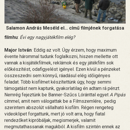
Salamon András Meséld el... című filmjének forgatása
filmhu
:
Évi egy nagyjátékfilm elég?
Major István
: Eddig az volt. Úgy érzem, hogy maximum
évente hárommal tudunk foglalkozni, hiszen mellette ott
vannak a kisjátékfilmek, reklámok és egy játékfilm sok
előkészítést, odafigyelést igényel. Ezen kívül a pénzeket
összeszedni sem könnyű, ráadásul elég időigényes
feladat. Több kisfilmet készítettünk úgy, hogy semmi
támogatást nem kaptunk, gyakorlatilag én adtam rá pénzt.
Nemrég fejeztünk be Banner-Szűcs Lóránttal egyet
A Pipás
címmel, amit nem válogattak be a Filmszemlére, pedig
szerintem abszolút vállalható kisfilm. Régen rengeteg
videoklipet forgattunk, mert jó volt arra, hogy fiatal
rendezőket kipróbáljak, megismerjek, valamit
megmutathassanak magukból. A kisfilm szintén ennek az