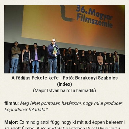
A fődíjas Fekete kefe - Fotó: Barakonyi Szabolcs
(Index)
(Major István balról a harmadik)
filmhu:
Meg lehet pontosan határozni, hogy mi a producer,
koproducer feladata?
Major:
Ez mindig attól függ, hogy ki mit tud éppen beletenni
az adott filmbe. A
Köntörfalak
esetében Durst Gyuri volt a