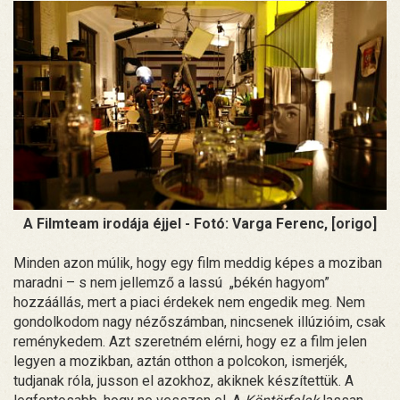
A Filmteam irodája éjjel - Fotó: Varga Ferenc, [origo]
Minden azon múlik, hogy egy film meddig képes a moziban
maradni – s nem jellemző a lassú „békén hagyom”
hozzáállás, mert a piaci érdekek nem engedik meg. Nem
gondolkodom nagy nézőszámban, nincsenek illúzióim, csak
reménykedem. Azt szeretném elérni, hogy ez a film jelen
legyen a mozikban, aztán otthon a polcokon, ismerjék,
tudjanak róla, jusson el azokhoz, akiknek készítettük. A