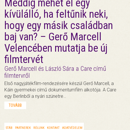
Meddig mehet el egy
kívülálló, ha feltűnik neki,
hogy egy másik családban
baj van? – Gerő Marcell
Velencében mutatja be új
filmtervét
Gerő Marcell és László Sára a Care című
filmtervről
Első nagyjátékfilm-rendezésére készül Gerő Marcell, a
Káin gyermekei című dokumentumfilm alkotója. A Care
egy Berlinből a nyári szünetre…
TOVÁBB
STÁB
PARTNEREK
RÓLUNK
KONTAKT
ADATVÉDELEM