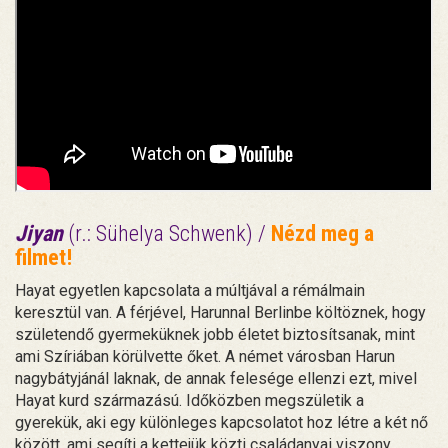
Jiyan
(r.: Sühelya Schwenk) /
Nézd meg a
filmet!
Hayat egyetlen kapcsolata a múltjával a rémálmain
keresztül van. A férjével, Harunnal Berlinbe költöznek, hogy
születendő gyermeküknek jobb életet biztosítsanak, mint
ami Szíriában körülvette őket. A német városban Harun
nagybátyjánál laknak, de annak felesége ellenzi ezt, mivel
Hayat kurd származású. Időközben megszületik a
gyerekük, aki egy különleges kapcsolatot hoz létre a két nő
között, ami segíti a kettejük közti családanyai viszony