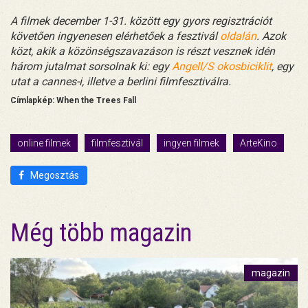
A filmek december 1-31. között egy gyors regisztrációt
követően ingyenesen elérhetőek a fesztivál
oldalán
. Azok
közt, akik a közönségszavazáson is részt vesznek idén
három jutalmat sorsolnak ki: egy
Angell/S okosbiciklit
, egy
utat a cannes-i, illetve a berlini filmfesztiválra.
Címlapkép: When the Trees Fall
online filmek
filmfesztivál
ingyen filmek
ArteKino
Megosztás
Még több magazin
magazin