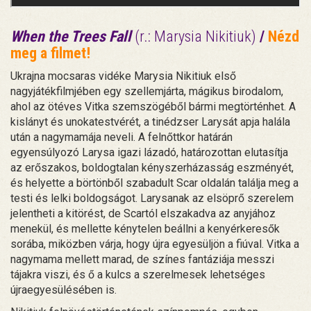
When the Trees Fall
(r.: Marysia Nikitiuk)
/
Nézd
meg a filmet!
Ukrajna mocsaras vidéke Marysia Nikitiuk első
nagyjátékfilmjében egy szellemjárta, mágikus birodalom,
ahol az ötéves Vitka szemszögéből bármi megtörténhet. A
kislányt és unokatestvérét, a tinédzser Larysát apja halála
után a nagymamája neveli. A felnőttkor határán
egyensúlyozó Larysa igazi lázadó, határozottan elutasítja
az erőszakos, boldogtalan kényszerházasság eszményét,
és helyette a börtönből szabadult Scar oldalán találja meg a
testi és lelki boldogságot. Larysanak az elsöprő szerelem
jelentheti a kitörést, de Scartól elszakadva az anyjához
menekül, és mellette kénytelen beállni a kenyérkeresők
sorába, miközben várja, hogy újra egyesüljön a fiúval. Vitka a
nagymama mellett marad, de színes fantáziája messzi
tájakra viszi, és ő a kulcs a szerelmesek lehetséges
újraegyesülésében is.