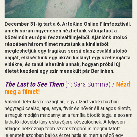
December 31-ig tart a 6. ArteKino Online Filmfesztivál,
amely során ingyenesen nézhetünk válogatást a
közelmúlt európai fesztiválfilmjeiből. Ajánlónk utolsó
részében három filmet mutatunk a kínálatból:
megleshetjük egy tragikus sorsú olasz család utolsó
napját, elkísértünk egy ukrán kislányt egy szellemjárta
vidékre, és tanúi lehetünk annak, hogyan próbál új
életet kezdeni egy szír menekült pár Berlinben.
The Last to See Them
(r.: Sara Summa) /
Nézd
meg a filmet!
Valahol dél-olaszországban, egy elzárt vidéki házban
négytagú család, apa, anya, fivér és nővér éli átlagos életét,
a maguk módján mindannyian a família ötödik tagja, a sosem
látható idősebb lány esküvőjére készülődnek. A teljesen
átlagos hétköznap több szemszögből is megmutatott
jeleneteit azonban baljós érzet hatja át, mert a néző egy