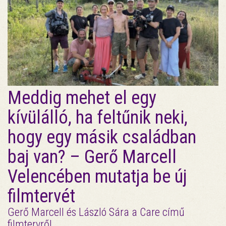
Meddig mehet el egy
kívülálló, ha feltűnik neki,
hogy egy másik családban
baj van? – Gerő Marcell
Velencében mutatja be új
filmtervét
Gerő Marcell és László Sára a Care című
filmtervről