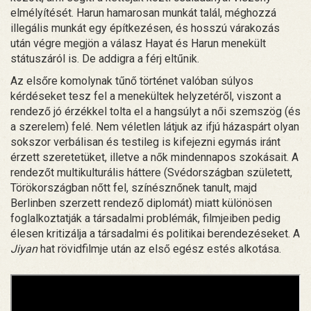
elmélyítését. Harun hamarosan munkát talál, méghozzá
illegális munkát egy építkezésen, és hosszú várakozás
után végre megjön a válasz Hayat és Harun menekült
státuszáról is. De addigra a férj eltűnik.
Az elsőre komolynak tűnő történet valóban súlyos
kérdéseket tesz fel a menekültek helyzetéről, viszont a
rendező jó érzékkel tolta el a hangsúlyt a női szemszög (és
a szerelem) felé. Nem véletlen látjuk az ifjú házaspárt olyan
sokszor verbálisan és testileg is kifejezni egymás iránt
érzett szeretetüket, illetve a nők mindennapos szokásait. A
rendezőt multikulturális háttere (Svédországban született,
Törökországban nőtt fel, színésznőnek tanult, majd
Berlinben szerzett rendező diplomát) miatt különösen
foglalkoztatják a társadalmi problémák, filmjeiben pedig
élesen kritizálja a társadalmi és politikai berendezéseket. A
Jiyan
hat rövidfilmje után az első egész estés alkotása.