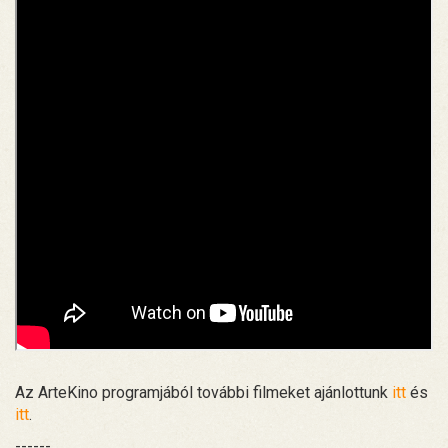
Az ArteKino programjából további filmeket ajánlottunk
itt
és
itt
.
------