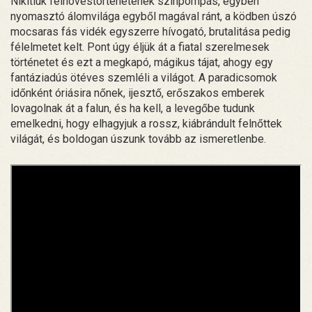
Nikitiuk felnövéstörténetének színpompás, egyben
nyomasztó álomvilága egyből magával ránt, a ködben úszó
mocsaras fás vidék egyszerre hívogató, brutalitása pedig
félelmetet kelt. Pont úgy éljük át a fiatal szerelmesek
történetet és ezt a megkapó, mágikus tájat, ahogy egy
fantáziadús ötéves szemléli a világot. A paradicsomok
időnként óriásira nőnek, ijesztő, erőszakos emberek
lovagolnak át a falun, és ha kell, a levegőbe tudunk
emelkedni, hogy elhagyjuk a rossz, kiábrándult felnőttek
világát, és boldogan úszunk tovább az ismeretlenbe.