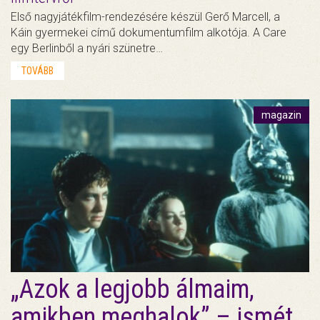
Első nagyjátékfilm-rendezésére készül Gerő Marcell, a
Káin gyermekei című dokumentumfilm alkotója. A Care
egy Berlinből a nyári szünetre…
TOVÁBB
magazin
„Azok a legjobb álmaim,
amikben meghalok” – ismét