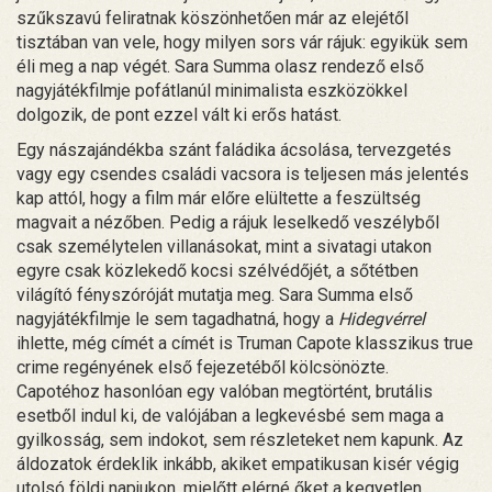
szűkszavú feliratnak köszönhetően már az elejétől
tisztában van vele, hogy milyen sors vár rájuk: egyikük sem
éli meg a nap végét. Sara Summa olasz rendező első
nagyjátékfilmje pofátlanúl minimalista eszközökkel
dolgozik, de pont ezzel vált ki erős hatást.
Egy nászajándékba szánt faládika ácsolása, tervezgetés
vagy egy csendes családi vacsora is teljesen más jelentés
kap attól, hogy a film már előre elültette a feszültség
magvait a nézőben. Pedig a rájuk leselkedő veszélyből
csak személytelen villanásokat, mint a sivatagi utakon
egyre csak közlekedő kocsi szélvédőjét, a sőtétben
világító fényszóróját mutatja meg. Sara Summa első
nagyjátékfilmje le sem tagadhatná, hogy a
Hidegvérrel
ihlette, még címét a címét is Truman Capote klasszikus true
crime regényének első fejezetéből kölcsönözte.
Capotéhoz hasonlóan egy valóban megtörtént, brutális
esetből indul ki, de valójában a legkevésbé sem maga a
gyilkosság, sem indokot, sem részleteket nem kapunk. Az
áldozatok érdeklik inkább, akiket empatikusan kisér végig
utolsó földi napjukon, mielőtt elérné őket a kegyetlen