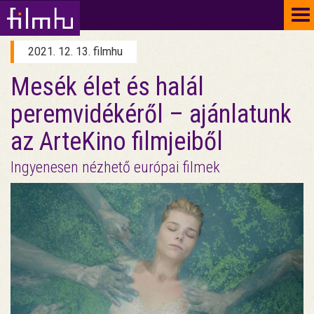
To
na
2021. 12. 13. filmhu
Mesék élet és halál
peremvidékéről – ajánlatunk
az ArteKino filmjeiből
Ingyenesen nézhető európai filmek