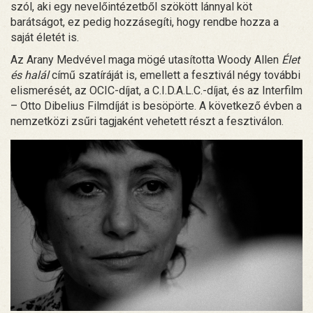
szól, aki egy nevelőintézetből szökött lánnyal köt
barátságot, ez pedig hozzásegíti, hogy rendbe hozza a
saját életét is.
Az Arany Medvével maga mögé utasította Woody Allen
Élet
és halál
című szatíráját is, emellett a fesztivál négy további
elismerését, az OCIC-díjat, a C.I.D.A.L.C.-díjat, és az Interfilm
– Otto Dibelius Filmdíját is besöpörte. A következő évben a
nemzetközi zsűri tagjaként vehetett részt a fesztiválon.