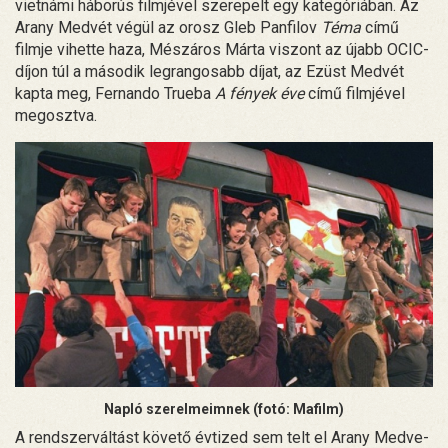
vietnámi háborús filmjével szerepelt egy kategóriában. Az
Arany Medvét végül az orosz Gleb Panfilov
Téma
című
filmje vihette haza, Mészáros Márta viszont az újabb OCIC-
díjon túl a második legrangosabb díjat, az Ezüst Medvét
kapta meg, Fernando Trueba
A fények éve
című filmjével
megosztva.
Napló szerelmeimnek (fotó: Mafilm)
A rendszerváltást követő évtized sem telt el Arany Medve-