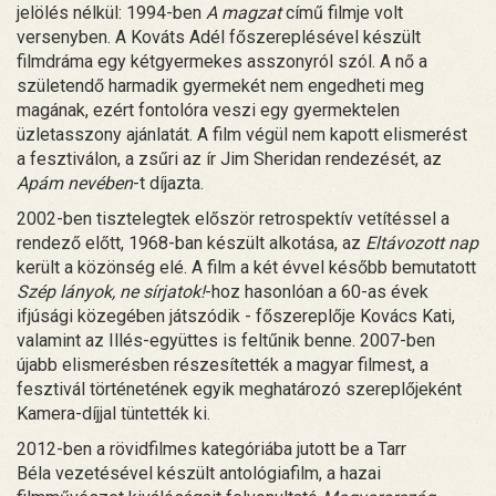
jelölés nélkül: 1994-ben
A magzat
című filmje volt
versenyben. A Kováts Adél főszereplésével készült
filmdráma egy kétgyermekes asszonyról szól. A nő a
születendő harmadik gyermekét nem engedheti meg
magának, ezért fontolóra veszi egy gyermektelen
üzletasszony ajánlatát. A film végül nem kapott elismerést
a fesztiválon, a zsűri az ír Jim Sheridan rendezését, az
Apám nevében
-t díjazta.
2002-ben tisztelegtek először retrospektív vetítéssel a
rendező előtt, 1968-ban készült alkotása, az
Eltávozott nap
került a közönség elé. A film a két évvel később bemutatott
Szép lányok, ne sírjatok!
-hoz hasonlóan a 60-as évek
ifjúsági közegében játszódik - főszereplője Kovács Kati,
valamint az Illés-együttes is feltűnik benne. 2007-ben
újabb elismerésben részesítették a magyar filmest, a
fesztivál történetének egyik meghatározó szereplőjeként
Kamera-díjjal tüntették ki.
2012-ben a rövidfilmes kategóriába jutott be a Tarr
Béla vezetésével készült antológiafilm, a hazai