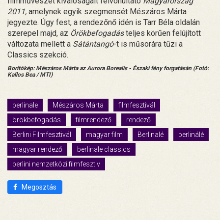
filmművészet kiválóságait felvonultató
Magyarország
2011,
amelynek egyik szegmensét Mészáros Márta
jegyezte. Úgy fest, a rendezőnő idén is Tarr Béla oldalán
szerepel majd, az
Örökbefogadás
teljes körűen felújított
változata mellett a
Sátántangó
-t is műsorára tűzi a
Classics szekció.
Borítókép: Mészáros Márta az Aurora Borealis - Északi fény forgatásán (Fotó:
Kallos Bea / MTI)
berlinale
Mészáros Márta
filmfesztivál
örökbefogadás
filmrendező
rendező
Berlini Filmfesztivál
magyar film
Berlinalé
berlinálé
magyar rendező
berlinale classics
berlini nemzetközi filmfesztiv
Megosztás