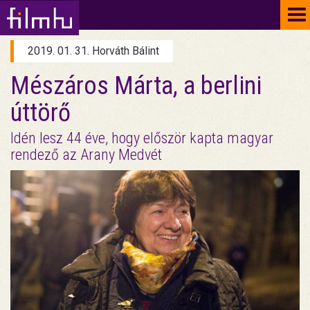
To
na
2019. 01. 31. Horváth Bálint
Mészáros Márta, a berlini
úttörő
Idén lesz 44 éve, hogy először kapta magyar
rendező az Arany Medvét