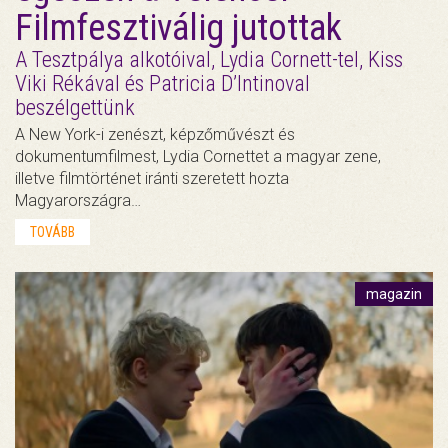
Filmfesztiválig jutottak
A Tesztpálya alkotóival, Lydia Cornett-tel, Kiss
Viki Rékával és Patricia D’Intinoval
beszélgettünk
A New York-i zenészt, képzőművészt és
dokumentumfilmest, Lydia Cornettet a magyar zene,
illetve filmtörténet iránti szeretett hozta
Magyarországra…
TOVÁBB
magazin