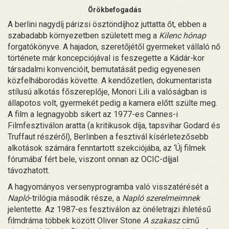
Örökbefogadás
A berlini nagydíj párizsi ösztöndíjhoz juttatta őt, ebben a
szabadabb környezetben született meg a
Kilenc hónap
forgatókönyve. A hajadon, szeretőjétől gyermeket vállaló nő
története már koncepciójával is feszegette a Kádár-kor
társadalmi konvencióit, bemutatását pedig egyenesen
közfelháborodás követte. A kendőzetlen, dokumentarista
stílusú alkotás főszereplője, Monori Lili a valóságban is
állapotos volt, gyermekét pedig a kamera előtt szülte meg.
A film a legnagyobb sikert az 1977-es Cannes-i
Filmfesztiválon aratta (a kritikusok díja, tapsvihar Godard és
Truffaut részéről), Berlinben a fesztivál kísérletezősebb
alkotások számára fenntartott szekciójába, az ‘Új filmek
fórumába’ fért bele, viszont onnan az OCIC-díjjal
távozhatott.
A hagyományos versenyprogramba való visszatérését a
Napló
-trilógia második része, a
Napló szerelmeimnek
jelentette. Az 1987-es fesztiválon az önéletrajzi ihletésű
filmdráma többek között Oliver Stone
A szakasz
című