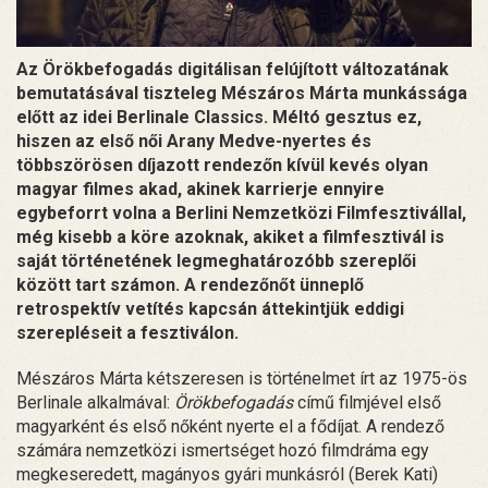
Az Örökbefogadás digitálisan felújított változatának
bemutatásával tiszteleg Mészáros Márta munkássága
előtt az idei Berlinale Classics. Méltó gesztus ez,
hiszen az első női Arany Medve-nyertes és
többszörösen díjazott rendezőn kívül kevés olyan
magyar filmes akad, akinek karrierje ennyire
egybeforrt volna a Berlini Nemzetközi Filmfesztivállal,
még kisebb a köre azoknak, akiket a filmfesztivál is
saját történetének legmeghatározóbb szereplői
között tart számon. A rendezőnőt ünneplő
retrospektív vetítés kapcsán áttekintjük eddigi
szerepléseit a fesztiválon.
Mészáros Márta kétszeresen is történelmet írt az 1975-ös
Berlinale alkalmával:
Örökbefogadás
című filmjével első
magyarként és első nőként nyerte el a fődíjat. A rendező
számára nemzetközi ismertséget hozó filmdráma egy
megkeseredett, magányos gyári munkásról (Berek Kati)