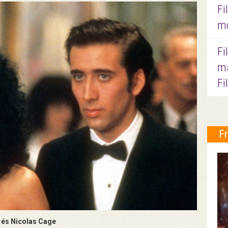
Fi
mo
Fi
ma
Fi
F
 és Nicolas Cage