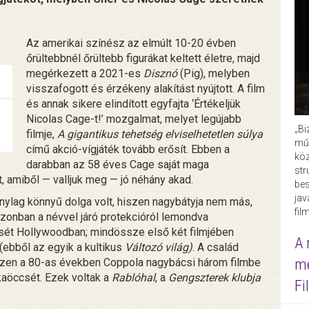
Az amerikai színész az elmúlt 10-20 évben
őrültebbnél őrültebb figurákat keltett életre, majd
megérkezett a 2021-es
Disznó
(Pig), melyben
visszafogott és érzékeny alakítást nyújtott. A film
és annak sikere elindított egyfajta ‘Értékeljük
Nicolas Cage-t!’ mozgalmat, melyet legújabb
„Bi
filmje,
A gigantikus tehetség elviselhetetlen súlya
műk
című akció-vígjáték tovább erősít. Ebben a
köz
darabban az 58 éves Cage saját maga
str
t, amiből — valljuk meg — jó néhány akad.
bes
ja
nylag könnyű dolga volt, hiszen nagybátyja nem más,
fil
azonban a névvel járó protekcióról lemondva
csét Hollywoodban; mindössze első két filmjében
A 
(ebből az egyik a kultikus
Változó világ)
. A család
me
iszen a 80-as években Coppola nagybácsi három filmbe
kaöccsét. Ezek voltak a
Rablóhal
, a
Gengszterek klubja
Fi