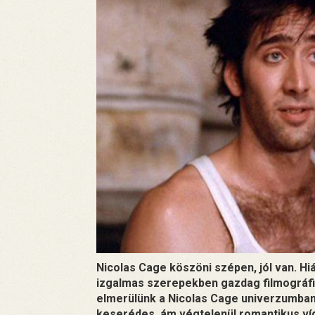
Nicolas Cage köszöni szépen, jól van. Hi
izgalmas szerepekben gazdag filmográfi
elmerülünk a Nicolas Cage univerzumban
keserédes, ám végtelenül romantikus ví