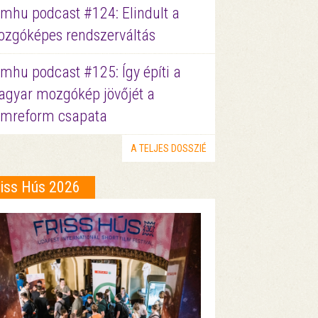
lmhu podcast #124: Elindult a
zgóképes rendszerváltás
lmhu podcast #125: Így építi a
gyar mozgókép jövőjét a
lmreform csapata
A TELJES DOSSZIÉ
riss Hús 2026