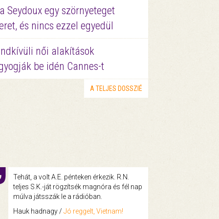
a Seydoux egy szörnyeteget
eret, és nincs ezzel egyedül
ndkívüli női alakítások
gyogják be idén Cannes-t
A TELJES DOSSZIÉ
Tehát, a volt A.E. pénteken érkezik. R.N.
teljes S.K.-ját rögzítsék magnóra és fél nap
múlva játsszák le a rádióban.
Hauk hadnagy /
Jó reggelt, Vietnam!