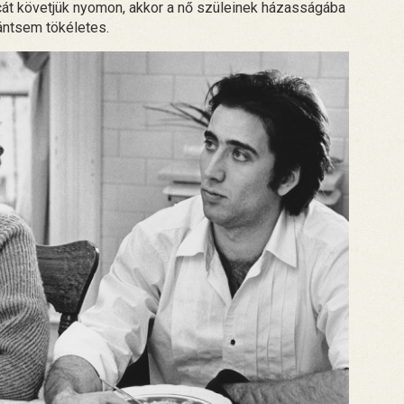
át követjük nyomon, akkor a nő szüleinek házasságába
rántsem tökéletes.