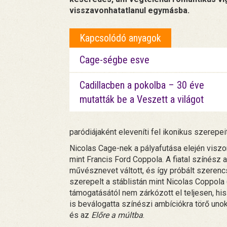
visszavonhatatlanul egymásba.
Kapcsolódó anyagok
Cage-ségbe esve
Cadillacben a pokolba – 30 éve
mutatták be a Veszett a világot
paródiájaként eleveníti fel ikonikus szerepei
Nicolas Cage-nek a pályafutása elején viszo
mint Francis Ford Coppola. A fiatal színész 
művésznevet váltott, és így próbált szeren
szerepelt a stáblistán mint Nicolas Coppola 
támogatásától nem zárkózott el teljesen, h
is beválogatta színészi ambíciókra törő uno
és az
Előre a múltba
.