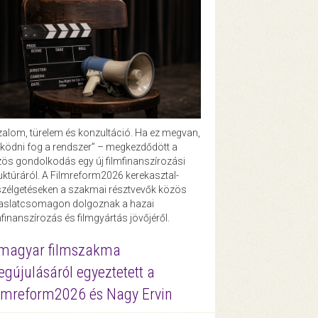
zalom, türelem és konzultáció. Ha ez megvan,
ödni fog a rendszer” – megkezdődött a
ös gondolkodás egy új filmfinanszírozási
uktúráról. A Filmreform2026 kerekasztal-
zélgetéseken a szakmai résztvevők közös
vaslatcsomagon dolgoznak a hazai
mfinanszírozás és filmgyártás jövőjéről.
magyar filmszakma
gújulásáról egyeztetett a
lmreform2026 és Nagy Ervin