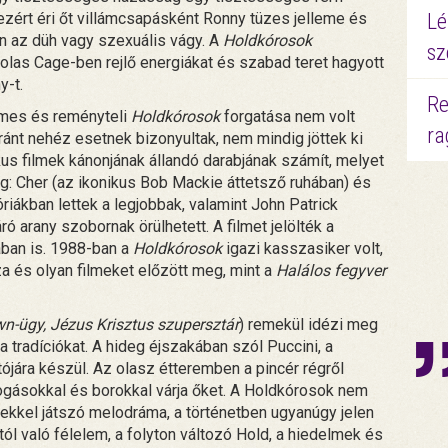
 ezért éri őt villámcsapásként Ronny tüzes jelleme és
Lé
yen az düh vagy szexuális vágy. A
Holdkórosok
sz
olas Cage-ben rejlő energiákat és szabad teret hagyott
y-t.
Re
elmes és reményteli
Holdkórosok
forgatása nem volt
ra
nt nehéz esetnek bizonyultak, nem mindig jöttek ki
us filmek kánonjának állandó darabjának számít, melyet
eg: Cher (az ikonikus Bob Mackie áttetsző ruhában) és
iákban lettek a legjobbak, valamint John Patrick
ó arany szobornak örülhetett. A filmet jelölték a
ában is. 1988-ban a
Holdkórosok
igazi kasszasiker volt,
 és olyan filmeket előzött meg, mint a
Halálos fegyver
-ügy, Jézus Krisztus szupersztár
) remekül idézi meg
 tradíciókat. A hideg éjszakában szól Puccini, a
jára készül. Az olasz étteremben a pincér régről
ogásokkal és borokkal várja őket. A Holdkórosok nem
kkel játszó melodráma, a történetben ugyanúgy jelen
tól való félelem, a folyton változó Hold, a hiedelmek és