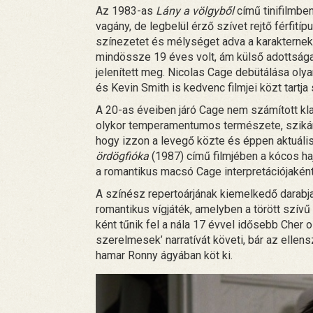
Az 1983-as
Lány a völgyből
című tinifilmben
vagány, de legbelül érző szívet rejtő férfitípu
színezetet és mélységet adva a karakternek
mindössze 19 éves volt, ám külső adottsága
jelenített meg. Nicolas Cage debütálása olyan
és Kevin Smith is kedvenc filmjei közt tart
A 20-as éveiben járó Cage nem számított kl
olykor temperamentumos természete, szikár ki
hogy izzon a levegő közte és éppen aktuális
ördögfióka
(1987) című filmjében a kócos haj
a romantikus macsó Cage interpretációjakén
A színész repertoárjának kiemelkedő darab
romantikus vígjáték, amelyben a törött szí
ként tűnik fel a nála 17 évvel idősebb Cher o
szerelmesek’ narratívát követi, bár az ellen
hamar Ronny ágyában köt ki.