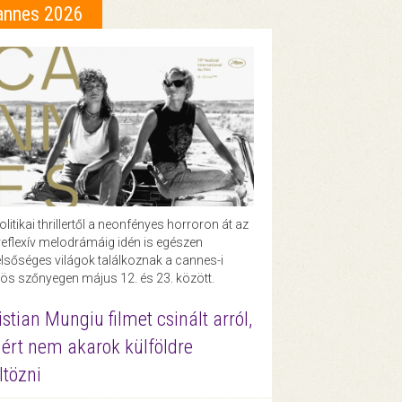
annes 2026
olitikai thrillertől a neonfényes horroron át az
eflexív melodrámáig idén is egészen
lsőséges világok találkoznak a cannes-i
ös szőnyegen május 12. és 23. között.
istian Mungiu filmet csinált arról,
ért nem akarok külföldre
ltözni