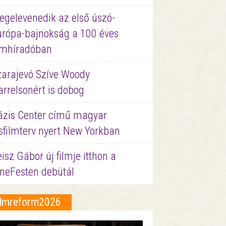
egelevenedik az első úszó-
urópa-bajnokság a 100 éves
ilmhíradóban
zarajevó Szíve Woody
rrelsonért is dobog
ázis Center című magyar
sfilmterv nyert New Yorkban
isz Gábor új filmje itthon a
ineFesten debütál
ilmreform2026