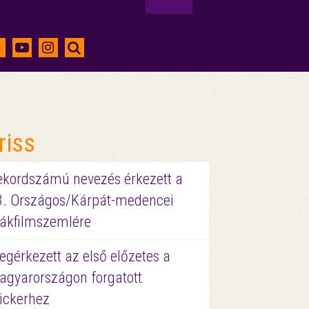
riss
ekordszámú nevezés érkezett a
3. Országos/Kárpát-medencei
iákfilmszemlére
gérkezett az első előzetes a
agyarországon forgatott
ickerhez