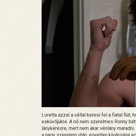
Loretta azzal a céllal keresi fel a fiatal fiút
esküvőjükre. A nő nem szerelmes Ronny báty
lánykérésre, mert nem akar vénlány maradni.
a nagy szerelem után, egyetlen kívánsága e