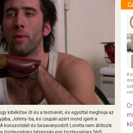
C
A p
önr
szé
vör
Cr
, hogy kibékítse őt és a testvérét, és egyúttal meghívja az
mi
jába, Johnny-ba, és csupán azért mond igent a
kö
 A konszolidált és besavanyodott Loretta nem áhítozik
gy tisztességes házasság egy tisztességes férfi