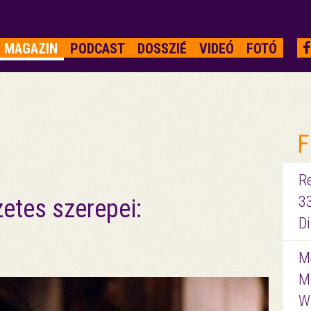
MAGAZIN
PODCAST
DOSSZIÉ
VIDEÓ
FOTÓ
F
R
3
etes szerepei:
D
Me
M
W