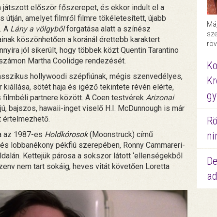
 játszott először főszerepet, és ekkor indult el a
s útján, amelyet filmről filmre tökéletesített, újabb
Máj
. A
Lány a völgyből
forgatása alatt a színész
sze
inak köszönhetően a koránál érettebb karaktert
röv
nyira jól sikerült, hogy többek közt Quentin Tarantino
ja számon Martha Coolidge rendezését.
Ko
asszikus hollywoodi szépfiúnak, mégis szenvedélyes,
Kr
állása, sötét haja és igéző tekintete révén elérte,
gy
 filmbéli partnere között. A Coen testvérek
Arizonai
ú, bajszos, hawaii-inget viselő H.I. McDunnough is már
t értelmezhető.
Rö
ja az 1987-es
Holdkórosok
(Moonstruck) című
ni
vű és lobbanékony pékfiú szerepében, Ronny Cammareri-
ldalán. Kettejük párosa a sokszor látott ‘ellenségekből
De
szenv nem tart sokáig, heves vitát követően Loretta
ad