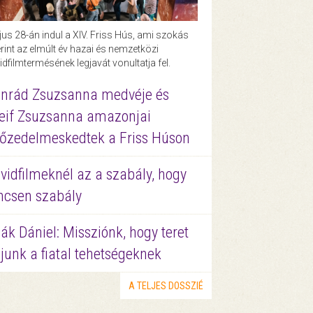
us 28-án indul a XIV. Friss Hús, ami szokás
rint az elmúlt év hazai és nemzetközi
idfilmtermésének legjavát vonultatja fel.
nrád Zsuzsanna medvéje és
eif Zsuzsanna amazonjai
őzedelmeskedtek a Friss Húson
vidfilmeknél az a szabály, hogy
ncsen szabály
ák Dániel: Missziónk, hogy teret
junk a fiatal tehetségeknek
A TELJES DOSSZIÉ