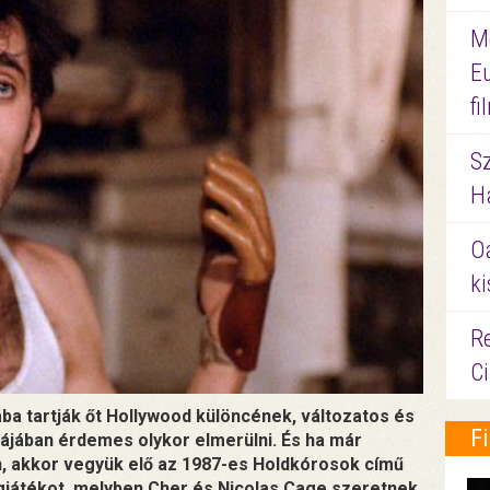
M
E
f
S
Ha
O
ki
Re
C
ába tartják őt Hollywood különcének, változatos és
F
ájában érdemes olykor elmerülni. És ha már
, akkor vegyük elő az 1987-es Holdkórosok című
gjátékot, melyben Cher és Nicolas Cage szeretnek