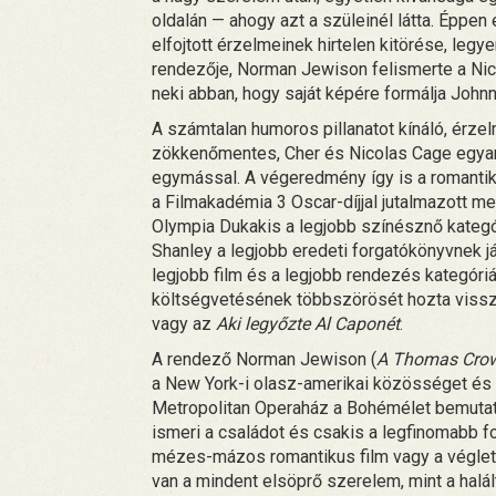
oldalán — ahogy azt a szüleinél látta. Éppen
elfojtott érzelmeinek hirtelen kitörése, leg
rendezője, Norman Jewison felismerte a Nic
neki abban, hogy saját képére formálja Johnn
A számtalan humoros pillanatot kínáló, érz
zökkenőmentes, Cher és Nicolas Cage egyará
egymással. A végeredmény így is a romantik
a Filmakadémia 3 Oscar-díjjal jutalmazott m
Olympia Dukakis a legjobb színésznő kategór
Shanley a legjobb eredeti forgatókönyvnek jár
legjobb film és a legjobb rendezés kategóri
költségvetésének többszörösét hozta vissza
vagy az
Aki legyőzte Al Caponét
.
A rendező Norman Jewison (
A Thomas Crown
a New York-i olasz-amerikai közösséget és a
Metropolitan Operaház a Bohémélet bemutató
ismeri a családot és csakis a legfinomabb f
mézes-mázos romantikus film vagy a véglete
van a mindent elsöprő szerelem, mint a halál