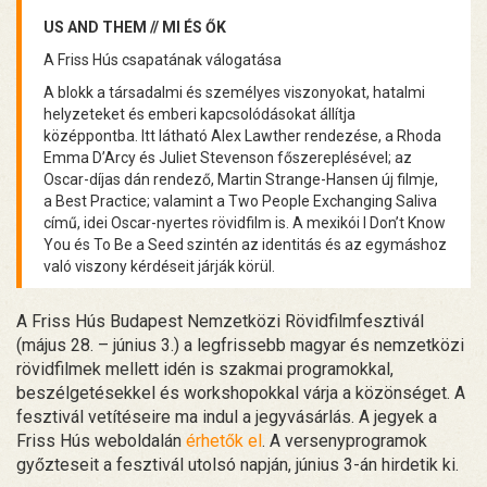
US AND THEM // MI ÉS ŐK
A Friss Hús csapatának válogatása
A blokk a társadalmi és személyes viszonyokat, hatalmi
helyzeteket és emberi kapcsolódásokat állítja
középpontba. Itt látható Alex Lawther rendezése, a Rhoda
Emma D’Arcy és Juliet Stevenson főszereplésével; az
Oscar-díjas dán rendező, Martin Strange-Hansen új filmje,
a Best Practice; valamint a Two People Exchanging Saliva
című, idei Oscar-nyertes rövidfilm is. A mexikói I Don’t Know
You és To Be a Seed szintén az identitás és az egymáshoz
való viszony kérdéseit járják körül.
A Friss Hús Budapest Nemzetközi Rövidfilmfesztivál
(május 28. – június 3.) a legfrissebb magyar és nemzetközi
rövidfilmek mellett idén is szakmai programokkal,
beszélgetésekkel és workshopokkal várja a közönséget. A
fesztivál vetítéseire ma indul a jegyvásárlás. A jegyek a
Friss Hús weboldalán
érhetők el
. A versenyprogramok
győzteseit a fesztivál utolsó napján, június 3-án hirdetik ki.