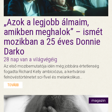
„Azok a legjobb álmaim,
amikben meghalok” – ismét
mozikban a 25 éves Donnie
Darko
28 nap van a világvégéig
Az első mozibemutatója idén még jobbára értetlenség
fogadta Richard Kelly ambíciózus, a kertvárosi
felnövéstörténetet sci-fivel és melankolikus…
TOVÁBB
magazin