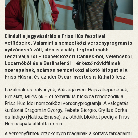
Elindult a jegyvásárlás a Friss Hús fesztivál
vetítéseire. Valamint a nemzetközi versenyprogram is
nyilvánossá vált, idén is a világ legfontosabb
fesztiváljairól – többek között Cannes-ból, Velencéből,
Locarnóból és a Berlinaléról – érkező rövidfilmek
szerepelnek, számos nemzetközi alkotó látogat el a
Friss Húsra, és az idei Oscar-nyertes is látható lesz.
Lázálmok és bálványok, Vakvágányon, Hajszálrepedések,
Bőr alatt, Mi és ők – öt tematikus blokkba rendeződik a
Friss Hús idei nemzetközi versenyprogramja. A válogatás
kurátorai Dragomán György, Fekete Giorgio, Gryllus Dorka
és Indigo (Halász Emese), az ötödik blokkot pedig a Friss
Hús csapata állította össze.
A versenyfilmek érzékenyen reagálnak a kortárs társadalmi