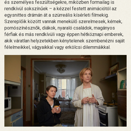
és személyes feszültségekre, miközben formailag is
rendkívül sokszínűek – a kézzel festett animációtól az
egysnittes drámán át a szürreális kísérleti filmekig.
Szereplőik között vannak menekülő szerelmesek, kémek,
pornószínésznők, diákok, nyaraló családok, magányos
férfiak és más rendkívüli vagy éppen hétköznapi emberek,
akik váratlan helyzetekben kénytelenek szembenézni saját
félelmeikkel, vágyaikkal vagy erkölcsi dilemmáikkal.