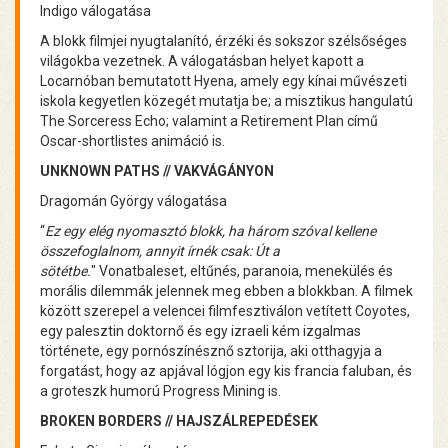
Indigo válogatása
A blokk filmjei nyugtalanító, érzéki és sokszor szélsőséges
világokba vezetnek. A válogatásban helyet kapott a
Locarnóban bemutatott Hyena, amely egy kínai művészeti
iskola kegyetlen közegét mutatja be; a misztikus hangulatú
The Sorceress Echo; valamint a Retirement Plan című
Oscar-shortlistes animáció is.
UNKNOWN PATHS // VAKVÁGÁNYON
Dragomán György válogatása
“
Ez egy elég nyomasztó blokk, ha három szóval kellene
összefoglalnom, annyit írnék csak: Út a
sötétbe.
" Vonatbaleset, eltűnés, paranoia, menekülés és
morális dilemmák jelennek meg ebben a blokkban. A filmek
között szerepel a velencei filmfesztiválon vetített Coyotes,
egy palesztin doktornő és egy izraeli kém izgalmas
története, egy pornószínésznő sztorija, aki otthagyja a
forgatást, hogy az apjával lógjon egy kis francia faluban, és
a groteszk humorú Progress Mining is.
BROKEN BORDERS // HAJSZÁLREPEDÉSEK