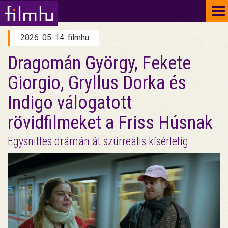
To
na
2026. 05. 14. filmhu
Dragomán György, Fekete
Giorgio, Gryllus Dorka és
Indigo válogatott
rövidfilmeket a Friss Húsnak
Egysnittes drámán át szürreális kísérletig