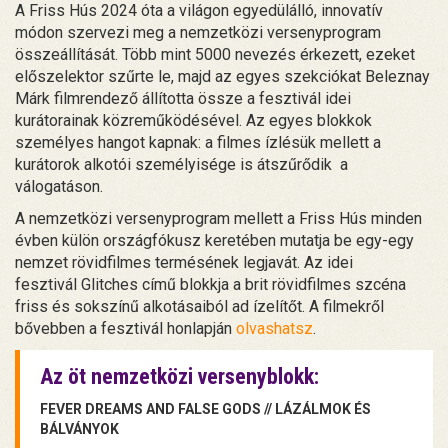
A Friss Hús 2024 óta a világon egyedülálló, innovatív
módon szervezi meg a nemzetközi versenyprogram
összeállítását. Több mint 5000 nevezés érkezett, ezeket
előszelektor szűrte le, majd az egyes szekciókat Beleznay
Márk filmrendező állította össze a fesztivál idei
kurátorainak közreműködésével. Az egyes blokkok
személyes hangot kapnak: a filmes ízlésük mellett a
kurátorok alkotói személyisége is átszűrődik a
válogatáson.
A nemzetközi versenyprogram mellett a Friss Hús minden
évben külön országfókusz keretében mutatja be egy-egy
nemzet rövidfilmes termésének legjavát. Az idei
fesztivál Glitches című blokkja a brit rövidfilmes szcéna
friss és sokszínű alkotásaiból ad ízelítőt. A filmekről
bővebben a fesztivál honlapján
olvashatsz
.
Az öt nemzetközi versenyblokk:
FEVER DREAMS AND FALSE GODS // LÁZÁLMOK ÉS
BÁLVÁNYOK