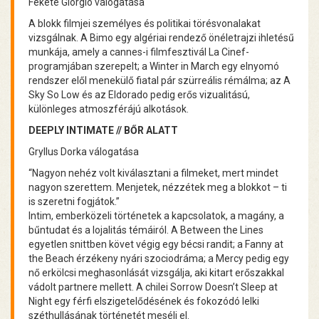
Fekete Giorgio válogatása
A blokk filmjei személyes és politikai törésvonalakat
vizsgálnak. A Bimo egy algériai rendező önéletrajzi ihletésű
munkája, amely a cannes-i filmfesztivál La Cinef-
programjában szerepelt; a Winter in March egy elnyomó
rendszer elől menekülő fiatal pár szürreális rémálma; az A
Sky So Low és az Eldorado pedig erős vizualitású,
különleges atmoszférájú alkotások.
DEEPLY INTIMATE // BŐR ALATT
Gryllus Dorka válogatása
“Nagyon nehéz volt kiválasztani a filmeket, mert mindet
nagyon szerettem. Menjetek, nézzétek meg a blokkot – ti
is szeretni fogjátok.”
Intim, emberközeli történetek a kapcsolatok, a magány, a
bűntudat és a lojalitás témáiról. A Between the Lines
egyetlen snittben követ végig egy bécsi randit; a Fanny at
the Beach érzékeny nyári szociodráma; a Mercy pedig egy
nő erkölcsi meghasonlását vizsgálja, aki kitart erőszakkal
vádolt partnere mellett. A chilei Sorrow Doesn’t Sleep at
Night egy férfi elszigetelődésének és fokozódó lelki
széthullásának történetét meséli el.