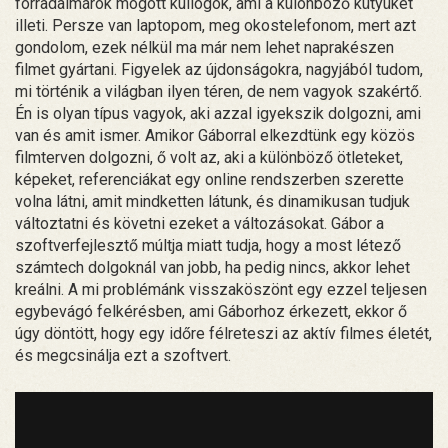
forradalmárok mögött kullogok, ami a különböző kütyüket
illeti. Persze van laptopom, meg okostelefonom, mert azt
gondolom, ezek nélkül ma már nem lehet naprakészen
filmet gyártani. Figyelek az újdonságokra, nagyjából tudom,
mi történik a világban ilyen téren, de nem vagyok szakértő.
Én is olyan típus vagyok, aki azzal igyekszik dolgozni, ami
van és amit ismer. Amikor Gáborral elkezdtünk egy közös
filmterven dolgozni, ő volt az, aki a különböző ötleteket,
képeket, referenciákat egy online rendszerben szerette
volna látni, amit mindketten látunk, és dinamikusan tudjuk
változtatni és követni ezeket a változásokat. Gábor a
szoftverfejlesztő múltja miatt tudja, hogy a most létező
számtech dolgoknál van jobb, ha pedig nincs, akkor lehet
kreálni. A mi problémánk visszaköszönt egy ezzel teljesen
egybevágó felkérésben, ami Gáborhoz érkezett, ekkor ő
úgy döntött, hogy egy időre félreteszi az aktív filmes életét,
és megcsinálja ezt a szoftvert.