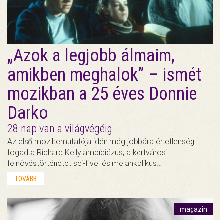
„Azok a legjobb álmaim,
amikben meghalok” – ismét
mozikban a 25 éves Donnie
Darko
28 nap van a világvégéig
Az első mozibemutatója idén még jobbára értetlenség
fogadta Richard Kelly ambíciózus, a kertvárosi
felnövéstörténetet sci-fivel és melankolikus…
TOVÁBB
magazin