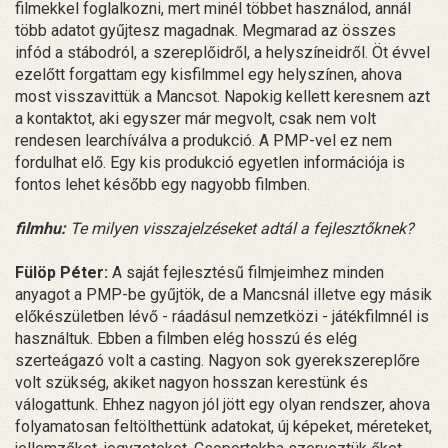
filmekkel foglalkozni, mert minél többet használod, annál
több adatot gyűjtesz magadnak. Megmarad az összes
infód a stábodról, a szereplőidről, a helyszíneidről. Öt évvel
ezelőtt forgattam egy kisfilmmel egy helyszínen, ahova
most visszavittük a Mancsot. Napokig kellett keresnem azt
a kontaktot, aki egyszer már megvolt, csak nem volt
rendesen learchíválva a produkció. A PMP-vel ez nem
fordulhat elő. Egy kis produkció egyetlen információja is
fontos lehet később egy nagyobb filmben.
filmhu:
Te milyen visszajelzéseket adtál a fejlesztőknek?
Fülöp Péter:
A saját fejlesztésű filmjeimhez minden
anyagot a PMP-be gyűjtök, de a Mancsnál illetve egy másik
előkészületben lévő - ráadásul nemzetközi - játékfilmnél is
használtuk. Ebben a filmben elég hosszú és elég
szerteágazó volt a casting. Nagyon sok gyerekszereplőre
volt szükség, akiket nagyon hosszan kerestünk és
válogattunk. Ehhez nagyon jól jött egy olyan rendszer, ahova
folyamatosan feltölthettünk adatokat, új képeket, méreteket,