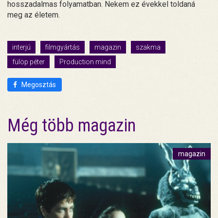
hosszadalmas folyamatban. Nekem ez évekkel toldaná
meg az életem.
interjú
filmgyártás
magazin
szakma
fülöp péter
Production mind
Megosztás
Még több magazin
magazin