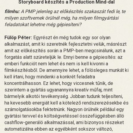
Storyboard készítés a Production Mind-dal
filmhu:
A PMP jelenleg az előkészítés szakaszát fedi le, te
milyen szoftvernek örülnél még, ha milyen filmgyártási
feladatokat lehetne még gépiesíteni?
Fülöp Péter:
Egyrészt én még tudok egy sor olyan
alkalmazást, amit ki szeretnék fejlesztetni velük, másrészt
amit az előkészítés során a PMP-ben megcsinálunk, azt a
forgatás alatt szüreteljük le. Ennyi benne a gépiesítés: az
emberi funkciót nem lehet és nem is kell kivonni a
filmkészítésből. De amennyire lehet, a fölösleges munkát ki
kell írtani, hogy mindenki a konkrét feladatra
koncentrálhasson. Ez lehet, hogy viccesnek tűnik, de
szerintem a gyártás ugyanannyira kreatív műfaj, mint
bármelyik alkotói tevékenység. Jobban tudunk teljesíteni,
ha kevesebb energiát kell a kötelező rendszerezésekbe és
számolgatásokba fektetnünk. Nagyon örülnék például egy
gyártási tervvel és költségvetéssel összefüggésben álló
cashflow-generáló alkalmazással, ami bizonyos részeket
automatizálna ebben az egyébként sokszor változó,