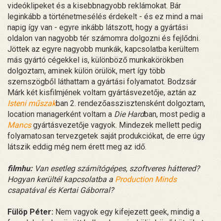
videóklipeket és a kisebbnagyobb reklámokat. Bár
leginkább a történetmesélés érdekelt - és ez mind a mai
napig így van - egyre inkább látszott, hogy a gyártási
oldalon van nagyobb tér számomra dolgozni és fejlődni.
Jöttek az egyre nagyobb munkák, kapcsolatba kerültem
más gyártó cégekkel is, különböző munkakörökben
dolgoztam, aminek külön örülök, mert így több
szemszögből láthattam a gyártási folyamatot. Bodzsár
Márk két kisfilmjének voltam gyártásvezetője, aztán az
Isteni műszak
ban 2. rendezőasszisztensként dolgoztam,
location managerként voltam a
Die Hard
ban, most pedig a
Mancs
gyártásvezetője vagyok. Mindezek mellett pedig
folyamatosan tervezgetek saját produkciókat, de erre úgy
látszik eddig még nem érett meg az idő.
filmhu:
Van esetleg számítógépes, szoftveres háttered?
Hogyan kerültél kapcsolatba a
Production Minds
csapatával és Kertai Gáborral?
Fülöp Péter:
Nem vagyok egy kifejezett geek, mindig a