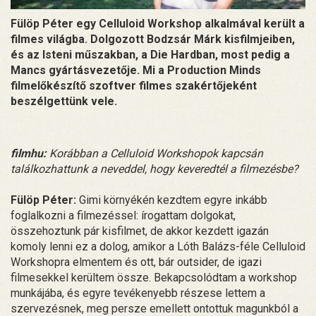
Fülöp Péter egy Celluloid Workshop alkalmával került a
filmes világba. Dolgozott Bodzsár Márk kisfilmjeiben,
és az Isteni műszakban, a Die Hardban, most pedig a
Mancs gyártásvezetője. Mi a Production Minds
filmelőkészítő szoftver filmes szakértőjeként
beszélgettünk vele.
filmhu:
Korábban a Celluloid Workshopok kapcsán
találkozhattunk a neveddel, hogy keveredtél a filmezésbe?
Fülöp Péter:
Gimi környékén kezdtem egyre inkább
foglalkozni a filmezéssel: írogattam dolgokat,
összehoztunk pár kisfilmet, de akkor kezdett igazán
komoly lenni ez a dolog, amikor a Lóth Balázs-féle Celluloid
Workshopra elmentem és ott, bár outsider, de igazi
filmesekkel kerültem össze. Bekapcsolódtam a workshop
munkájába, és egyre tevékenyebb részese lettem a
szervezésnek, meg persze emellett ontottuk magunkból a