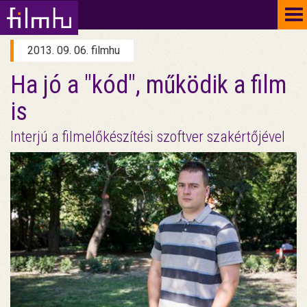
To
na
2013. 09. 06. filmhu
Ha jó a "kód", működik a film
is
Interjú a filmelőkészítési szoftver szakértőjével