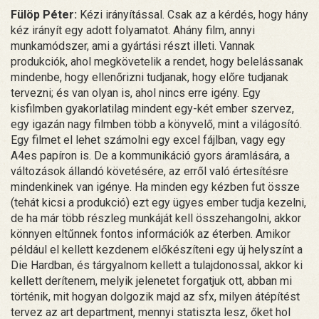
Fülöp Péter:
Kézi irányítással. Csak az a kérdés, hogy hány
kéz irányít egy adott folyamatot. Ahány film, annyi
munkamódszer, ami a gyártási részt illeti. Vannak
produkciók, ahol megkövetelik a rendet, hogy belelássanak
mindenbe, hogy ellenőrizni tudjanak, hogy előre tudjanak
tervezni; és van olyan is, ahol nincs erre igény. Egy
kisfilmben gyakorlatilag mindent egy-két ember szervez,
egy igazán nagy filmben több a könyvelő, mint a világosító.
Egy filmet el lehet számolni egy excel fájlban, vagy egy
A4es papíron is. De a kommunikáció gyors áramlására, a
változások állandó követésére, az erről való értesítésre
mindenkinek van igénye. Ha minden egy kézben fut össze
(tehát kicsi a produkció) ezt egy ügyes ember tudja kezelni,
de ha már több részleg munkáját kell összehangolni, akkor
könnyen eltűnnek fontos információk az éterben. Amikor
például el kellett kezdenem előkészíteni egy új helyszínt a
Die Hardban, és tárgyalnom kellett a tulajdonossal, akkor ki
kellett derítenem, melyik jelenetet forgatjuk ott, abban mi
történik, mit hogyan dolgozik majd az sfx, milyen átépítést
tervez az art department, mennyi statiszta lesz, őket hol