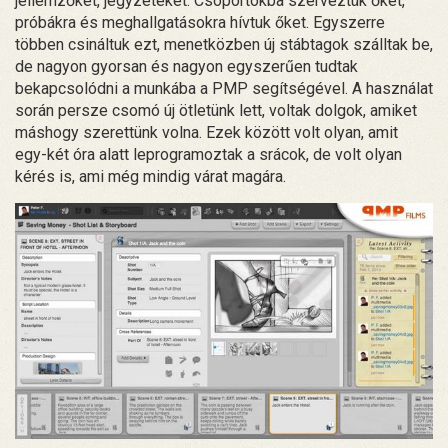
jellemzőket, jegyzeteket. Csoportokba szerveztük őket,
próbákra és meghallgatásokra hívtuk őket. Egyszerre
többen csináltuk ezt, menetközben új stábtagok szálltak be,
de nagyon gyorsan és nagyon egyszerűen tudtak
bekapcsolódni a munkába a PMP segítségével. A használat
során persze csomó új ötletünk lett, voltak dolgok, amiket
máshogy szerettünk volna. Ezek között volt olyan, amit
egy-két óra alatt leprogramoztak a srácok, de volt olyan
kérés is, ami még mindig várat magára.