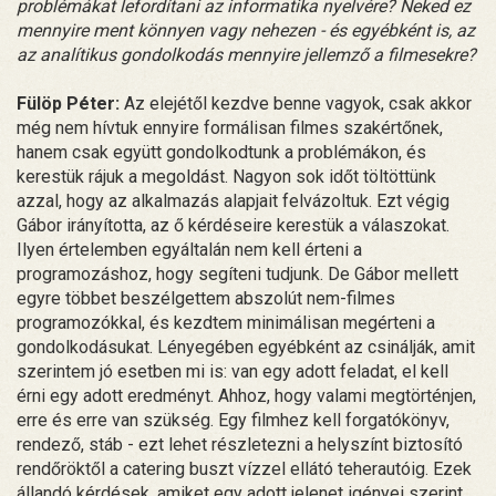
problémákat lefordítani az informatika nyelvére? Neked ez
mennyire ment könnyen vagy nehezen - és egyébként is, az
az analítikus gondolkodás mennyire jellemző a filmesekre?
Fülöp Péter:
Az elejétől kezdve benne vagyok, csak akkor
még nem hívtuk ennyire formálisan filmes szakértőnek,
hanem csak együtt gondolkodtunk a problémákon, és
kerestük rájuk a megoldást. Nagyon sok időt töltöttünk
azzal, hogy az alkalmazás alapjait felvázoltuk. Ezt végig
Gábor irányította, az ő kérdéseire kerestük a válaszokat.
Ilyen értelemben egyáltalán nem kell érteni a
programozáshoz, hogy segíteni tudjunk. De Gábor mellett
egyre többet beszélgettem abszolút nem-filmes
programozókkal, és kezdtem minimálisan megérteni a
gondolkodásukat. Lényegében egyébként az csinálják, amit
szerintem jó esetben mi is: van egy adott feladat, el kell
érni egy adott eredményt. Ahhoz, hogy valami megtörténjen,
erre és erre van szükség. Egy filmhez kell forgatókönyv,
rendező, stáb - ezt lehet részletezni a helyszínt biztosító
rendőröktől a catering buszt vízzel ellátó teherautóig. Ezek
állandó kérdések, amiket egy adott jelenet igényei szerint