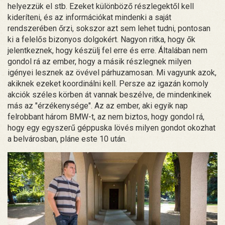
helyezzük el stb. Ezeket különböző részlegektől kell
kideríteni, és az információkat mindenki a saját
rendszerében őrzi, sokszor azt sem lehet tudni, pontosan
ki a felelős bizonyos dolgokért. Nagyon ritka, hogy ők
jelentkeznek, hogy készülj fel erre és erre. Általában nem
gondol rá az ember, hogy a másik részlegnek milyen
igényei lesznek az övével párhuzamosan. Mi vagyunk azok,
akiknek ezeket koordinálni kell. Persze az igazán komoly
akciók széles körben át vannak beszélve, de mindenkinek
más az "érzékenysége". Az az ember, aki egyik nap
felrobbant három BMW-t, az nem biztos, hogy gondol rá,
hogy egy egyszerű géppuska lövés milyen gondot okozhat
a belvárosban, pláne este 10 után.