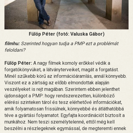
Fülöp Péter (fotó: Valuska Gábor)
filmhu:
Szerinted hogyan tudja a PMP ezt a problémát
feloldani?
Fülöp Péter:
A nagy filmek komoly erőkkel védik a
forgatókönyvüket, a látványterveiket, magát a forgatást.
Minél szűkebb körű az információáramlás, annál könnyebb.
Viszont ez a zártság az előbb elmondottak alapján
veszélyeket is rejt magában. Szerintem ebben jelenthet
újdonságot a PMP: hogy rendszerezetten, különböző
elérési szinteken tárol és tesz elérhetővé információkat,
amik folyamatosan frissülnek, könnyebbé és átláthatóbbá
téve a gyártási folyamatot. Egyfajta koordinációt biztosít a
munkához. Nem teszi személytelenné, ettől még kell
beszélni a részlegeknek egymással, de megteremti ennek