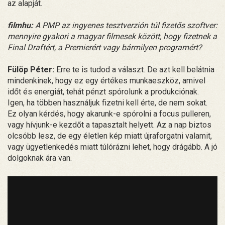
az alapját.
filmhu:
A PMP az ingyenes tesztverzión túl fizetős szoftver:
mennyire gyakori a magyar filmesek között, hogy fizetnek a
Final Draftért, a Premierért vagy bármilyen programért?
Fülöp Péter:
Erre te is tudod a választ. De azt kell belátnia
mindenkinek, hogy ez egy értékes munkaeszköz, amivel
időt és energiát, tehát pénzt spórolunk a produkciónak.
Igen, ha többen használjuk fizetni kell érte, de nem sokat.
Ez olyan kérdés, hogy akarunk-e spórolni a focus pulleren,
vagy hívjunk-e kezdőt a tapasztalt helyett. Az a nap biztos
olcsóbb lesz, de egy életlen kép miatt újraforgatni valamit,
vagy ügyetlenkedés miatt túlórázni lehet, hogy drágább. A jó
dolgoknak ára van.