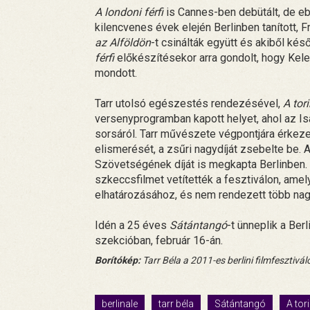
A londoni férfi
is Cannes-ben debütált, de ebb
kilencvenes évek elején Berlinben tanított, 
az Alföldön
-t csinálták együtt és akiből kés
férfi
előkészítésekor arra gondolt, hogy Kelem
mondott.
Tarr utolsó egészestés rendezésével,
A tori
versenyprogramban kapott helyet, ahol az Isab
sorsáról. Tarr művészete végpontjára érkezett
elismerését, a zsűri nagydíját zsebelte be.
Szövetségének díját is megkapta Berlinben.
szkeccsfilmet vetítették a fesztiválon, amely
elhatározásához, és nem rendezett több nagy
Idén a 25 éves
Sátántangó
-t ünneplik a Berl
szekcióban, február 16-án.
Borítókép:
Tarr Béla a 2011-es berlini filmfesztivál
berlinale
tarr béla
Sátántangó
A tori