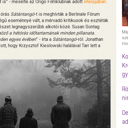
 is” - mesélte az Origo Filmklubnak adott
interjújában
.
l órás
Sátántangó
-t is meghívták a Berlinale Fórum
őségű eseménnyé vált, a mérvadó kritikusok és esztéták
űvészet legnagyszerűbb alkotói közé. Susan Sontag
Máj
göző a hétórás időtartamának minden pillanata.
sze
den egyes évében
” - írta a
Sátántangó
-ról. Jonathan
röv
tt, hogy Krzysztof Kieslowski halálával Tarr lett a
Ko
Kr
gy
Rö
ni
De
ad