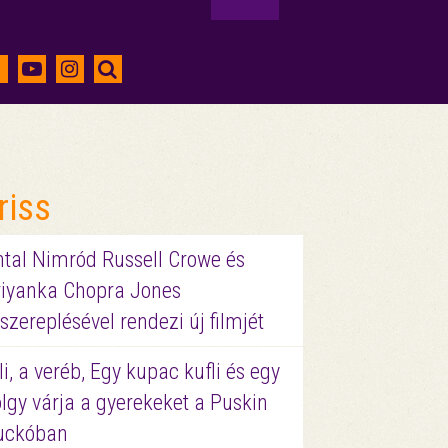
riss
ntal Nimród Russell Crowe és
riyanka Chopra Jones
szereplésével rendezi új filmjét
li, a veréb, Egy kupac kufli és egy
lgy várja a gyerekeket a Puskin
uckóban