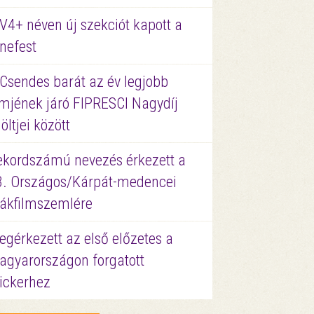
V4+ néven új szekciót kapott a
nefest
 Csendes barát az év legjobb
lmjének járó FIPRESCI Nagydíj
löltjei között
ekordszámú nevezés érkezett a
3. Országos/Kárpát-medencei
iákfilmszemlére
gérkezett az első előzetes a
agyarországon forgatott
ickerhez