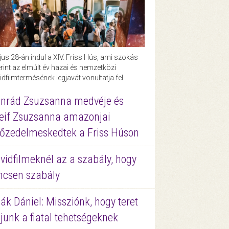
us 28-án indul a XIV. Friss Hús, ami szokás
rint az elmúlt év hazai és nemzetközi
idfilmtermésének legjavát vonultatja fel.
nrád Zsuzsanna medvéje és
eif Zsuzsanna amazonjai
őzedelmeskedtek a Friss Húson
vidfilmeknél az a szabály, hogy
ncsen szabály
ák Dániel: Missziónk, hogy teret
junk a fiatal tehetségeknek