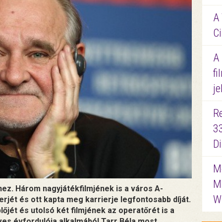
A 
Ci
A
fi
je
R
3
D
Me
M
nhez. Három nagyjátékfilmjének is a város A-
W
erjét és ott kapta meg karrierje legfontosabb díját.
jét és utolsó két filmjének az operatőrét is a
es évfordulója alkalmából Tarr Béla most