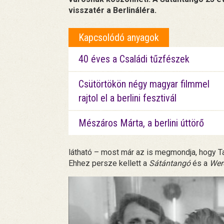
visszatér a Berlináléra.
Kapcsolódó anyagok
40 éves a Családi tűzfészek
Csütörtökön négy magyar filmmel
rajtol el a berlini fesztivál
Mészáros Márta, a berlini úttörő
látható – most már az is megmondja, hogy Ta
Ehhez persze kellett a
Sátántangó
és a
Wer