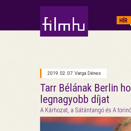
HIRDETÉS
HÍR
2019. 02. 07. Varga Dénes
Tarr Bélának Berlin ho
legnagyobb díjat
A Kárhozat, a Sátántangó és A torinói