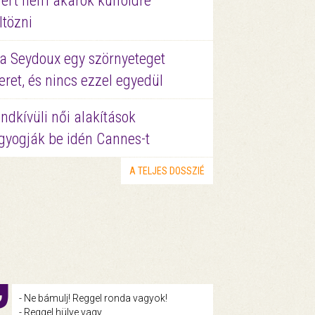
ért nem akarok külföldre
ltözni
a Seydoux egy szörnyeteget
eret, és nincs ezzel egyedül
ndkívüli női alakítások
gyogják be idén Cannes-t
A TELJES DOSSZIÉ
- Ne bámulj! Reggel ronda vagyok!
- Reggel hülye vagy.