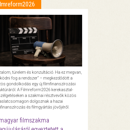
ilmreform2026
zalom, türelem és konzultáció. Ha ez megvan,
ödni fog a rendszer” – megkezdődött a
ös gondolkodás egy új filmfinanszírozási
uktúráról. A Filmreform2026 kerekasztal-
zélgetéseken a szakmai résztvevők közös
vaslatcsomagon dolgoznak a hazai
mfinanszírozás és filmgyártás jövőjéről.
magyar filmszakma
gújulásáról egyeztetett a