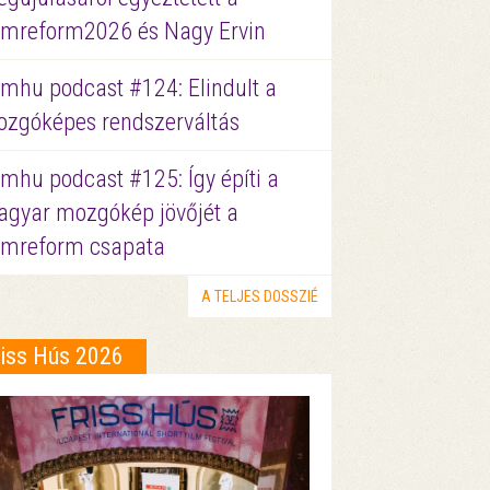
lmreform2026 és Nagy Ervin
lmhu podcast #124: Elindult a
zgóképes rendszerváltás
lmhu podcast #125: Így építi a
gyar mozgókép jövőjét a
lmreform csapata
A TELJES DOSSZIÉ
riss Hús 2026