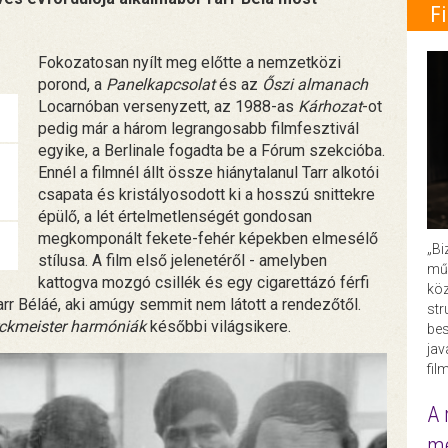
F
Fokozatosan nyílt meg előtte a nemzetközi
porond, a
Panelkapcsolat
és az
Őszi almanach
Locarnóban versenyzett, az 1988-as
Kárhozat
-ot
pedig már a három legrangosabb filmfesztivál
egyike, a Berlinale fogadta be a Fórum szekcióba.
Ennél a filmnél állt össze hiánytalanul Tarr alkotói
csapata és kristályosodott ki a hosszú snittekre
épülő, a lét értelmetlenségét gondosan
megkomponált fekete-fehér képekben elmesélő
„Bi
stílusa. A film első jelenetéről - amelyben
műk
kattogva mozgó csillék és egy cigarettázó férfi
köz
rr Béláé, aki amúgy semmit nem látott a rendezőtől.
str
ckmeister harmóniák
későbbi világsikere.
bes
ja
fil
A 
me