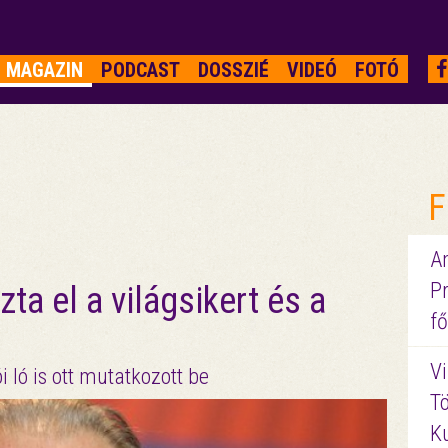
MAGAZIN
PODCAST
DOSSZIÉ
VIDEÓ
FOTÓ
F
A
P
zta el a világsikert és a
fő
Vi
 ló is ott mutatkozott be
Tö
K