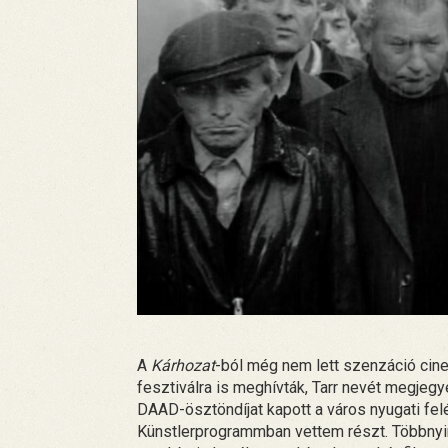
A
Kárhozat
-ból még nem lett szenzáció cinef
fesztiválra is meghívták, Tarr nevét megjeg
DAAD-ösztöndíjat kapott a város nyugati felébe
Künstlerprogrammban vettem részt. Többny