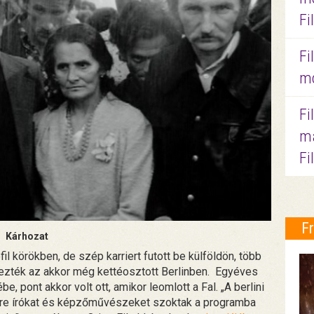
Fi
Fi
mo
Fi
ma
Fi
F
Kárhozat
il körökben, de szép karriert futott be külföldön, több
yezték az akkor még kettéosztott Berlinben. Egyéves
, pont akkor volt ott, amikor leomlott a Fal. „A berlini
ire írókat és képzőművészeket szoktak a programba