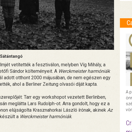
C
Sátántangó
lmjét vetítették a fesztiválon, melyben Víg Mihály, a
etőfi Sándor költeményeit. A
Werckmeister harmóniák
ál adott otthont 2000 májusában, de nem egészen egy
tték, ahol a Berliner Zeitung olvasói díját kapta.
A p
zereplőjét: Tarr egy workshopot vezetett Berlinben,
önr
sán meglátta Lars Rudolph-ot. Arra gondolt, hogy ez a
szé
fonon elújságolta Krasznahorkai László írónak, akinek
Az
vör
készült a
Werckmeister harmóniák
.
Cr