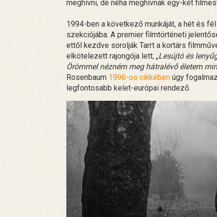
meghívni, de néha meghívnak egy-két filmest
1994-ben a következő munkáját, a hét és fé
szekciójába. A premier filmtörténeti jelent
ettől kezdve sorolják Tarrt a kortárs filmm
elkötelezett rajongója lett; „
Lesújtó és lenyű
Örömmel nézném meg hátralévő életem min
Rosenbaum
1996-os cikkében
úgy fogalmazo
legfontosabb kelet-európai rendező.