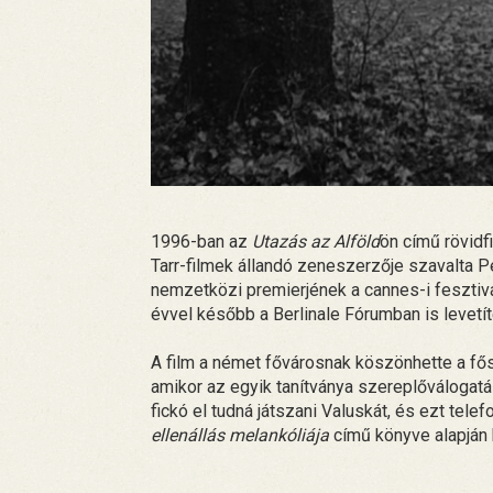
1996-ban az
Utazás az Alföld
ön című rövidfi
Tarr-filmek állandó zeneszerzője szavalta P
nemzetközi premierjének a cannes-i fesztiv
évvel később a Berlinale Fórumban is levetíte
A film a német fővárosnak köszönhette a fős
amikor az egyik tanítványa szereplőválogatá
fickó el tudná játszani Valuskát, és ezt tele
ellenállás melankóliája
című könyve alapján 