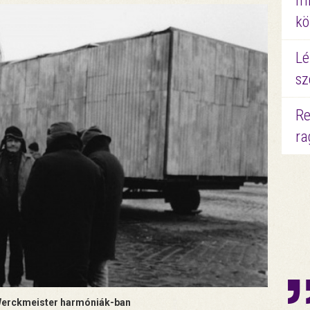
mi
kö
Lé
sz
Re
ra
Werckmeister harmóniák-ban