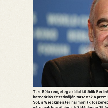
Tarr Béla rengeteg szállal kötődik Berli
kategóriás fesztiválján tartották a premi
Sőt, a Werckmeister harmóniák főszereplő
városnak köszönheti. A Sátántangó 25 év