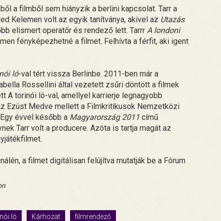
ől a filmből sem hiányzik a berlini kapcsolat. Tarr a
Fred Kelemen volt az egyik tanítványa, akivel az
Utazás
őbb elismert operatőr és rendező lett. Tarrr
A londoni
en fényképezhetné a filmet. Felhívta a férfit, aki igent
nói ló
-val tért vissza Berlinbe. 2011-ben már a
ella Rossellini által vezetett zsűri döntött a filmek
 A torinói ló-val, amellyel karrierje legnagyobb
 Az Ezüst Medve mellett a Filmkritikusok Nemzetközi
 Egy évvel később a
Magyarország 2011
című
nek Tarr volt a producere. Azóta is tartja magát az
játékfilmet.
inálén, a filmet digitálisan felújítva mutatják be a Fórum
on
nói ló
Kárhozat
filmrendező