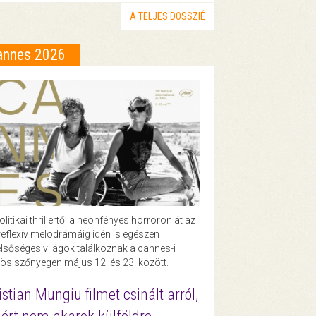
A TELJES DOSSZIÉ
annes 2026
olitikai thrillertől a neonfényes horroron át az
eflexív melodrámáig idén is egészen
lsőséges világok találkoznak a cannes-i
ös szőnyegen május 12. és 23. között.
istian Mungiu filmet csinált arról,