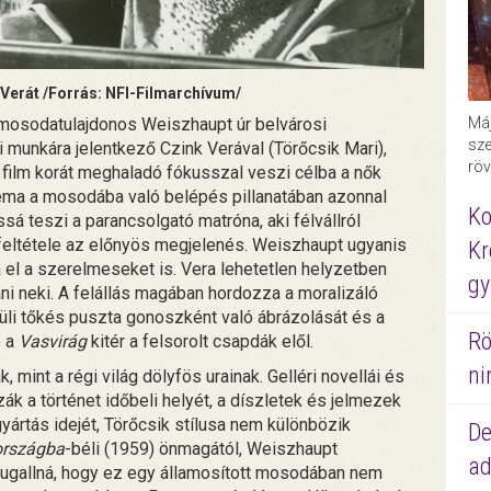
 Verát /Forrás: NFI-Filmarchívum/
 mosodatulajdonos Weiszhaupt úr belvárosi
Máj
sze
munkára jelentkező Czink Verával (Törőcsik Mari),
röv
A film korát meghaladó fókusszal veszi célba a nők
éma a mosodába való belépés pillanatában azonnal
Ko
sá teszi a parancsolgató matróna, aki félvállról
 feltétele az előnyös megjelenés. Weiszhaupt ugyanis
Kr
 el a szerelmeseket is. Vera lehetetlen helyzetben
gy
i neki. A felállás magában hordozza a moralizáló
üli tőkés puszta gonoszként való ábrázolását és a
Rö
e a
Vasvirág
kitér a felsorolt csapdák elől.
ni
, mint a régi világ dölyfös urainak. Gelléri novellái és
 a történet időbeli helyét, a díszletek és jelmezek
yártás idejét, Törőcsik stílusa nem különbözik
De
országba
-béli (1959) önmagától, Weiszhaupt
ad
sugallná, hogy ez egy államosított mosodában nem