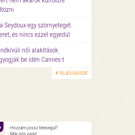
ért nem akarok külföldre
ltözni
a Seydoux egy szörnyeteget
eret, és nincs ezzel egyedül
ndkívüli női alakítások
gyogják be idén Cannes-t
A TELJES DOSSZIÉ
- Hozzám jössz feleségül?
- Már nős vagy!