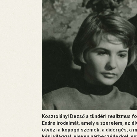
Kosztolányi Dezső a tündéri realizmus fo
Endre irodalmát, amely a szerelem, az é
ötvözi a kopogó szemek, a didergés, a m
képi világgal, eleven párbeszédekkel, e