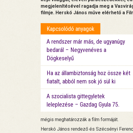
megjelenítésével ragadja meg a Vasvirá
filmje. Herskó János műve elérhető a Fil
Kapcsolódó anyagok
A rendszer már más, de ugyanúgy
bedarál – Negyvenéves a
Dögkeselyű
Ha az állambiztonság hoz össze két
fiatalt, abból nem sok jó sül ki
A szocialista gittegyletek
leleplezése – Gazdag Gyula 75.
mégis meghatározzák a film formáját.
Herskó János rendező és Szécsényi Ferenc 