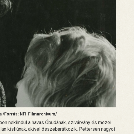
a /Forrás: NFI-Filmarchívum/
tben nekiindul a havas Óbudának, szivárvány és mezei
alan kisfiúnak, akivel összebarátkozik. Pettersen nagyot