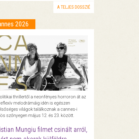
A TELJES DOSSZIÉ
annes 2026
olitikai thrillertől a neonfényes horroron át az
eflexív melodrámáig idén is egészen
lsőséges világok találkoznak a cannes-i
ös szőnyegen május 12. és 23. között.
istian Mungiu filmet csinált arról,