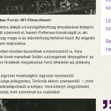
mi
kö
Lé
ban /Forrás: NFI-Filmarchívum/
tes alakját a kiszolgáltatottság árnyalásával iktatja ki
sz
 szenvedi el, hanem Pettersen konokságát is, aki
ogy maga is az alávetettség terhével küzd. Az engedni
Re
em teljesülése.
ra
tten révülten beszélnek a művészetről is, Vera
eik hívek maradnak Gelléri szövegeinek lényegéhez: az
es festékek megidézése forró leheletet ad, jótékony
l, egyszer mulatságból, egyszer nyomasztó
ksége jellegzetes, Törőcsik ekkori szerepeitől –, mint
elkiállapotokat is kifejez. Vera kételyt, öngyűlöletet,
tal, mint szerelmet és csalódást.