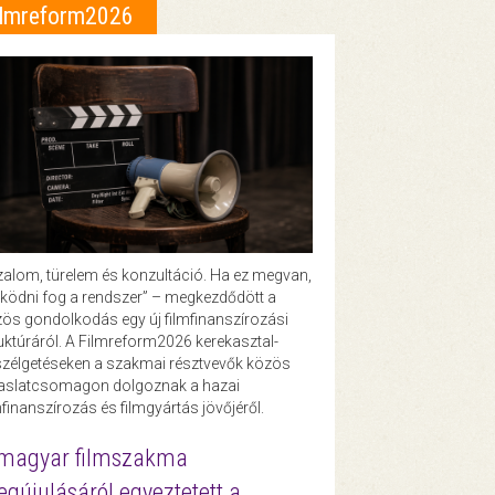
ilmreform2026
zalom, türelem és konzultáció. Ha ez megvan,
ödni fog a rendszer” – megkezdődött a
ös gondolkodás egy új filmfinanszírozási
uktúráról. A Filmreform2026 kerekasztal-
zélgetéseken a szakmai résztvevők közös
vaslatcsomagon dolgoznak a hazai
mfinanszírozás és filmgyártás jövőjéről.
magyar filmszakma
gújulásáról egyeztetett a