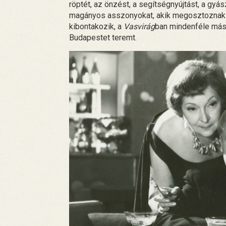
röptét, az önzést, a segítségnyújtást, a gyás
magányos asszonyokat, akik megosztoznak 
kibontakozik, a
Vasvirág
ban mindenféle más 
Budapestet teremt.