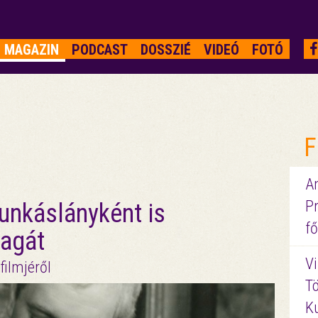
MAGAZIN
PODCAST
DOSSZIÉ
VIDEÓ
FOTÓ
F
A
P
unkáslányként is
fő
magát
Vi
filmjéről
Tö
K