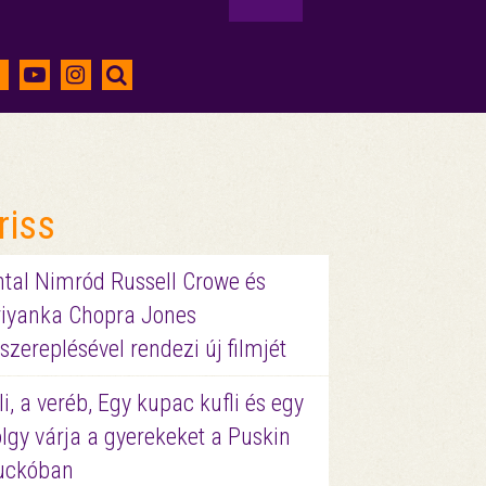
riss
ntal Nimród Russell Crowe és
riyanka Chopra Jones
szereplésével rendezi új filmjét
li, a veréb, Egy kupac kufli és egy
lgy várja a gyerekeket a Puskin
uckóban