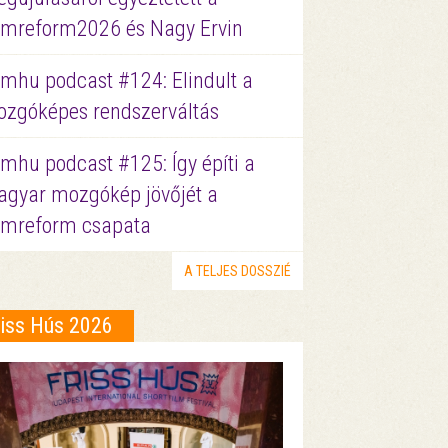
lmreform2026 és Nagy Ervin
lmhu podcast #124: Elindult a
zgóképes rendszerváltás
lmhu podcast #125: Így építi a
gyar mozgókép jövőjét a
lmreform csapata
A TELJES DOSSZIÉ
riss Hús 2026