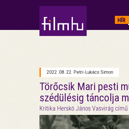
HIRDETÉS
HÍR
2022. 08. 22. Petri-Lukács Simon
Törőcsik Mari pesti m
szédülésig táncolja 
Kritika Herskó János Vasvirág című 