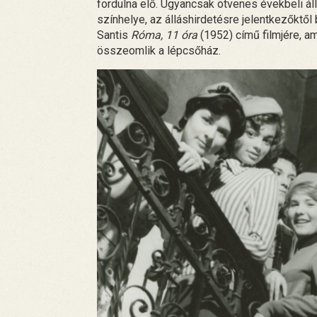
fordulna elő. Ugyancsak ötvenes évekbeli ál
színhelye, az álláshirdetésre jelentkezőktő
Santis
Róma, 11 óra
(1952) című filmjére, am
összeomlik a lépcsőház.