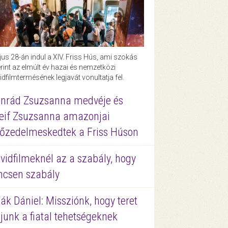
us 28-án indul a XIV. Friss Hús, ami szokás
rint az elmúlt év hazai és nemzetközi
idfilmtermésének legjavát vonultatja fel.
nrád Zsuzsanna medvéje és
eif Zsuzsanna amazonjai
őzedelmeskedtek a Friss Húson
vidfilmeknél az a szabály, hogy
ncsen szabály
ák Dániel: Missziónk, hogy teret
junk a fiatal tehetségeknek