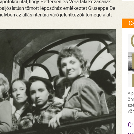
lapotokra utal, hogy Pettersen és Vera találkozásának
l baljóslatúan tömött lépcsőház emlékeztet Giuseppe De
elyben az állásinterjúra váró jelentkezők tömege alatt
C
A p
önr
szé
vör
Cr