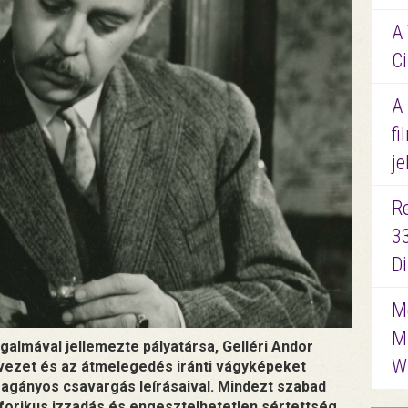
A 
Ci
A
fi
je
R
3
D
Me
M
galmával jellemezte pályatársa, Gelléri Andor
W
lvezet és az átmelegedés iránti vágyképeket
agányos csavargás leírásaival. Mindezt szabad
uforikus izzadás és engesztelhetetlen sértettség