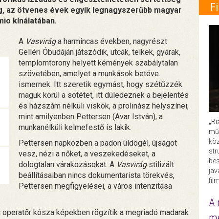
F
g, az ötvenes évek egyik legnagyszerűbb magyar
mio kínálatában.
A
Vasvirág
a harmincas években, nagyrészt
Gelléri Óbudáján játszódik, utcák, telkek, gyárak,
templomtorony helyett kémények szabálytalan
szövetében, amelyet a munkások betéve
ismernek. Itt szeretik egymást, hogy szétűzzék
maguk körül a sötétet, itt düledeznek a bejelentés
és házszám nélküli viskók, a prolinász helyszínei,
mint amilyenben Pettersen (Avar István), a
„Bi
munkanélküli kelmefestő is lakik.
műk
köz
Pettersen napközben a padon üldögél, újságot
str
vesz, nézi a nőket, a veszekedéseket, a
bes
dologtalan várakozásokat. A
Vasvirág
stilizált
ja
beállításaiban nincs dokumentarista törekvés,
fil
Pettersen megfigyelései, a város intenzitása
A 
operatőr kósza képekben rögzítik a megriadó madarak
me