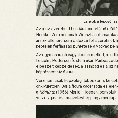
Lányok a lépcsőház
Az igaz szerelmet bundára cserélő nő előítéle
Herskó. Vera nemcsak Weiszhaupt zsarolását
annak ellenére sem oldozza föl szerelmét, h
képtelen férfiasság büntetése a vágyak be n
Az egymás iránti vágyakozás mellett, mindke
táncolni, Pettersen festeni akar. Párbeszéd
elbeszélt képzelgések, a színpad és a szín
káprázatot hív életre.
Vera nem csak képzeleg, többször is tánco
önkívületben. Bár a figura kacérsága és élén
a
Körhinta
(1956) Marija – idegen, bonyolult l
viszolygást és megvetést épp úgy megtapasz