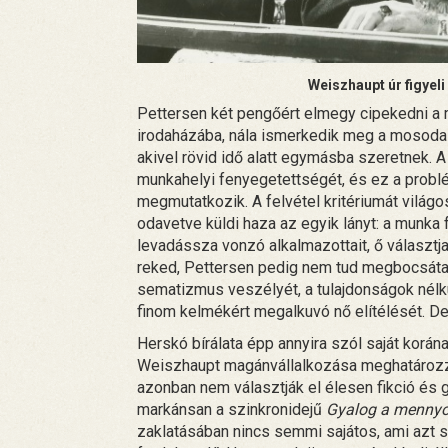
Weiszhaupt úr figyeli
Pettersen két pengőért elmegy cipekedni a
irodaházába, nála ismerkedik meg a mosodai 
akivel rövid idő alatt egymásba szeretnek. 
munkahelyi fenyegetettségét, és ez a probl
megmutatkozik. A felvétel kritériumát világos
odavetve küldi haza az egyik lányt: a munka
levadássza vonzó alkalmazottait, ő választja
reked, Pettersen pedig nem tud megbocsátan
sematizmus veszélyét, a tulajdonságok nélk
finom kelmékért megalkuvó nő elítélését. D
Herskó bírálata épp annyira szól saját korának
Weiszhaupt magánvállalkozása meghatározzák
azonban nem választják el élesen fikció és g
markánsan a szinkronidejű
Gyalog a menny
zaklatásában nincs semmi sajátos, ami azt 