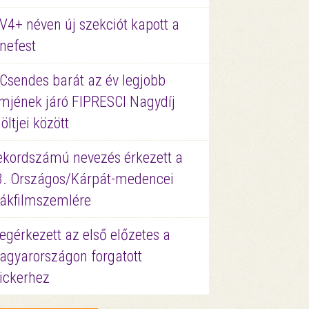
V4+ néven új szekciót kapott a
nefest
 Csendes barát az év legjobb
lmjének járó FIPRESCI Nagydíj
löltjei között
ekordszámú nevezés érkezett a
3. Országos/Kárpát-medencei
iákfilmszemlére
gérkezett az első előzetes a
agyarországon forgatott
ickerhez