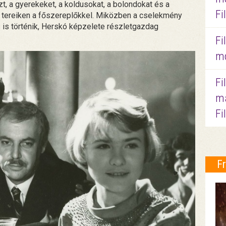
zt, a gyerekeket, a koldusokat, a bolondokat és a
Fi
tereiken a főszereplőkkel. Miközben a cselekmény
is történik, Herskó képzelete részletgazdag
Fi
mo
Fi
ma
Fi
F