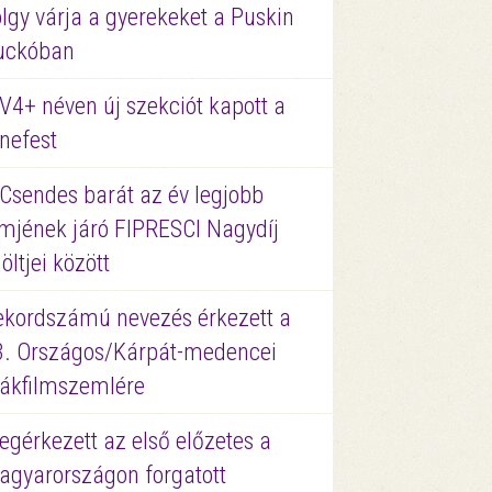
lgy várja a gyerekeket a Puskin
uckóban
V4+ néven új szekciót kapott a
nefest
 Csendes barát az év legjobb
lmjének járó FIPRESCI Nagydíj
löltjei között
ekordszámú nevezés érkezett a
3. Országos/Kárpát-medencei
iákfilmszemlére
gérkezett az első előzetes a
agyarországon forgatott