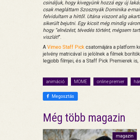
csináljuk, hogy kivegyünk hozzá egy új laká
csak megláttam Szosznyák Dominika e-mailjét
felvidultam a hírtől. Utána viszont alig aka
sikerült bejutni. Egy kicsit még mindig váro
hogy “elnézést, tévedés történt, mégsem tart
viszlát!
”.
A
Vimeo Staff Pick
csatornájára a platform k
jelvény matricával is jelölnek a filmek borí
legjobb filmjei, és a Staff Pick Premierek is
animáció
MOME
online premier
hár
Megosztás
Még több magazin
magazin