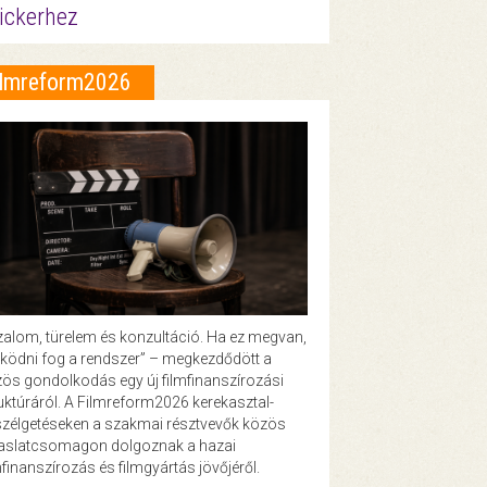
ickerhez
ilmreform2026
zalom, türelem és konzultáció. Ha ez megvan,
ödni fog a rendszer” – megkezdődött a
ös gondolkodás egy új filmfinanszírozási
uktúráról. A Filmreform2026 kerekasztal-
zélgetéseken a szakmai résztvevők közös
vaslatcsomagon dolgoznak a hazai
mfinanszírozás és filmgyártás jövőjéről.