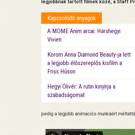
legjobbnak tartott filmek közé, a Staff P
Kapcsolódó anyagok
A MOME Anim arcai: Hárshegyi
Vivien
Korom Anna Diamond Beauty-ja lett
a legjobb élőszereplős kisfilm a
Friss Húson
Hegyi Olivér: A rutin kinyírja a
szabadságomat
pedig a legjobb animációs munkáért méltatt