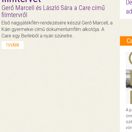
De
Gerő Marcell és László Sára a Care című
ad
filmtervről
Első nagyjátékfilm-rendezésére készül Gerő Marcell, a
Káin gyermekei című dokumentumfilm alkotója. A
Care egy Berlinből a nyári szünetre…
C
TOVÁBB
A p
önr
szé
vör