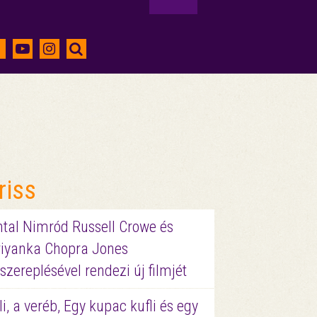
riss
ntal Nimród Russell Crowe és
riyanka Chopra Jones
szereplésével rendezi új filmjét
li, a veréb, Egy kupac kufli és egy