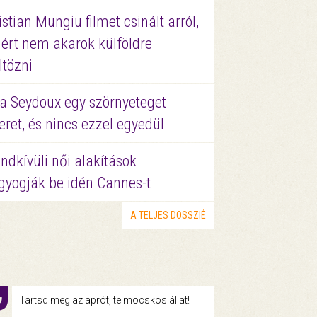
istian Mungiu filmet csinált arról,
ért nem akarok külföldre
ltözni
a Seydoux egy szörnyeteget
eret, és nincs ezzel egyedül
ndkívüli női alakítások
gyogják be idén Cannes-t
A TELJES DOSSZIÉ
Tartsd meg az aprót, te mocskos állat!