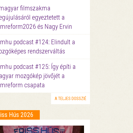
magyar filmszakma
gújulásáról egyeztetett a
lmreform2026 és Nagy Ervin
lmhu podcast #124: Elindult a
zgóképes rendszerváltás
lmhu podcast #125: Így építi a
gyar mozgókép jövőjét a
lmreform csapata
A TELJES DOSSZIÉ
riss Hús 2026