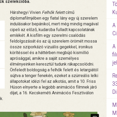
ick szelekcióba.
Tö
K
Hárshegyi Vivien
Felhők felett
című
diplomafilmjében egy fiatal lány egy új szerelem
indulásakor bepánikol, mert még mindig magával
A 
cipeli az előző, kudarcba fulladt kapcsolatának
Ci
emlékét. A kisfilm egy szerelmi csalódás
feldolgozását és az új szerelem örömét mossa
A
össze sziporkázó vizuális gegekkel, ironikus
körítéssel és a háttérben megbújó kismillió
fi
aprósággal, amikre a saját személyes
je
élményeinken keresztül tudunk rákapcsolódni.
Önfeledt boldogság a felhők felett és letargiától
R
sújtva a tenger fenekén, ezeket a szürreális lelki
állapotokat idézi fel az alkotás, amit a 10. Friss
3
Húson elnyerte a legjobb animációs filmnek járó
D
díjat, a 16. Kecskeméti Animációs Fesztiválon
ák.
Me
M