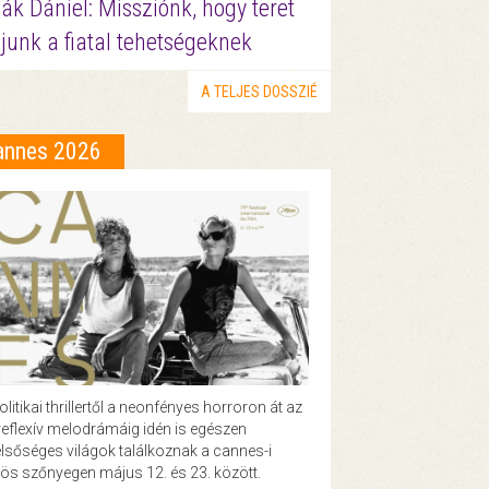
ák Dániel: Missziónk, hogy teret
junk a fiatal tehetségeknek
A TELJES DOSSZIÉ
annes 2026
olitikai thrillertől a neonfényes horroron át az
eflexív melodrámáig idén is egészen
lsőséges világok találkoznak a cannes-i
ös szőnyegen május 12. és 23. között.