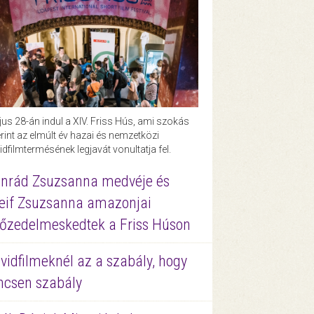
us 28-án indul a XIV. Friss Hús, ami szokás
rint az elmúlt év hazai és nemzetközi
idfilmtermésének legjavát vonultatja fel.
nrád Zsuzsanna medvéje és
eif Zsuzsanna amazonjai
őzedelmeskedtek a Friss Húson
vidfilmeknél az a szabály, hogy
ncsen szabály