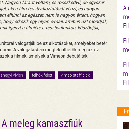
st. Nagyon fáradt voltam, és rosszkedvű, de egyszer
A 
, aki a film fesztiváloztatását végzi, és nagyon
rtam elhinni az egészet, nem is nagyon értem, hogyan
me
m, hogy érkezik egy olyan e-mail, amiben azt mondják,
Fi
unk igényt a filmjére a fesztiválunkon, köszönjük,
Fi
urátorai válogatják be az alkotásokat, amelyeket betér
mo
tóképein. A válogatásban megtekinthetők még az év
, azok a filmek, amelyek a Vimeon debütáltak.
Fi
ma
shegyi vivien
felhők felett
vimeo staff pick
Fi
F
A meleg kamaszfiúk