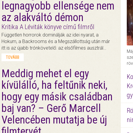
legnagyobb ellensége nem
az alakváltó démon
Kritika A Léviták könyve című filmről
Független horrorok dominálják az idei nyarat, a
Hokum, a Backrooms és a Megszállottság után már
itt is az újabb trónkövetelő: az elsőfilmes ausztrál…
Máj
TOVÁBB
sze
röv
Meddig mehet el egy
Ko
kívülálló, ha feltűnik neki,
Kr
hogy egy másik családban
gy
baj van? – Gerő Marcell
Rö
Velencében mutatja be új
ni
filmtervét