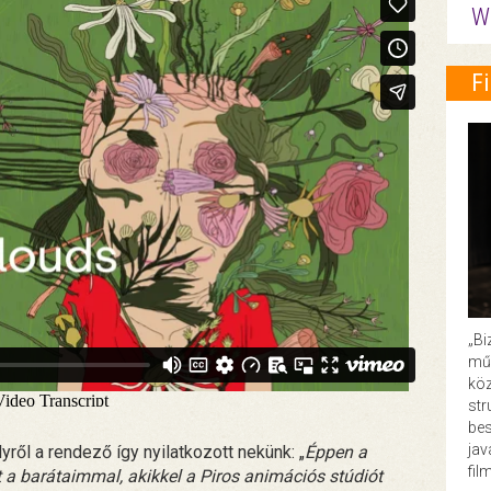
W
F
„Bi
műk
köz
str
bes
ja
yről a rendező így nyilatkozott nekünk: „
Éppen a
fil
t a barátaimmal, akikkel a Piros animációs stúdiót