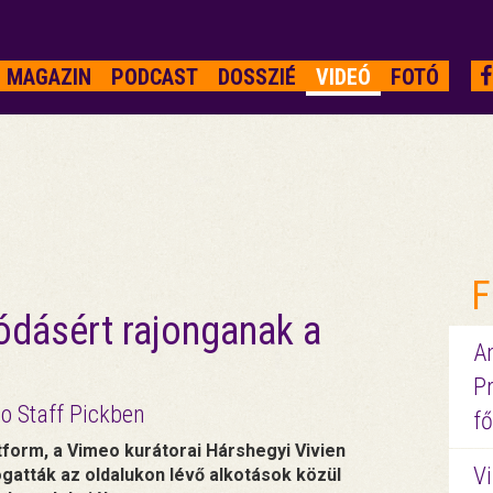
MAGAZIN
PODCAST
DOSSZIÉ
VIDEÓ
FOTÓ
F
ódásért rajonganak a
A
P
o Staff Pickben
fő
form, a Vimeo kurátorai Hárshegyi Vivien
Vi
logatták az oldalukon lévő alkotások közül