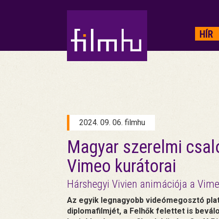
HIRDETÉS
HÍR
2024. 09. 06. filmhu
Magyar szerelmi csal
Vimeo kurátorai
Hárshegyi Vivien animációja a Vime
Az egyik legnagyobb videómegosztó plat
diplomafilmjét, a Felhők felettet is bevá