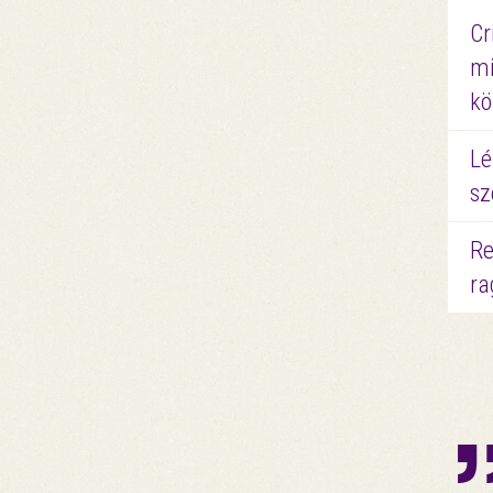
Cr
mi
kö
Lé
sz
Re
ra