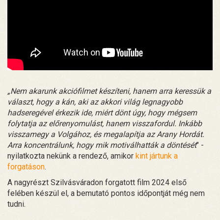
„Nem akarunk akciófilmet készíteni, hanem arra keressük a
választ, hogy a kán, aki az akkori világ legnagyobb
hadseregével érkezik ide, miért dönt úgy, hogy mégsem
folytatja az előrenyomulást, hanem visszafordul. Inkább
visszamegy a Volgához, és megalapítja az Arany Hordát.
Arra koncentrálunk, hogy mik motiválhatták a döntését
" -
nyilatkozta nekünk a rendező, amikor
kint jártunk a
forgatáson
.
A nagyrészt Szilvásváradon forgatott film 2024 első
felében készül el, a bemutató pontos időpontját még nem
tudni.