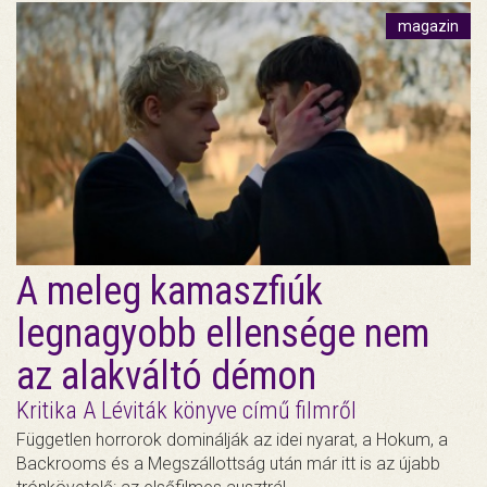
magazin
A meleg kamaszfiúk
legnagyobb ellensége nem
az alakváltó démon
Kritika A Léviták könyve című filmről
Független horrorok dominálják az idei nyarat, a Hokum, a
Backrooms és a Megszállottság után már itt is az újabb