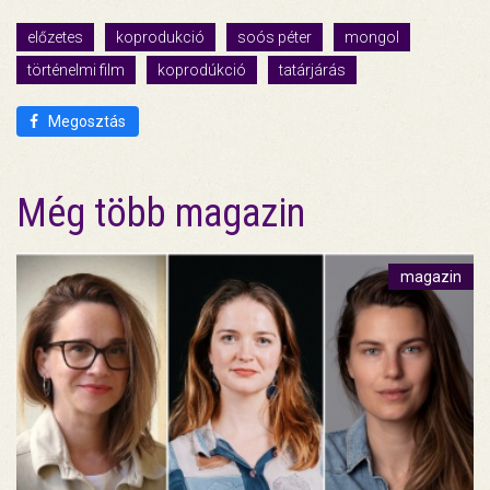
előzetes
koprodukció
soós péter
mongol
történelmi film
koprodúkció
tatárjárás
Megosztás
Még több magazin
magazin