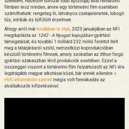
szerelem
,
Hacktion
sorozat több epizódja) által rendezett
filmben lesz minden, amire egy történelmi film esetében
számíthatunk: rengeteg ló, látványos csatajelenetek, lobogó
tűz, intrikák és túlfűtött érzelmek.
Ahogy arról már
korábban is írtuk
, 2023 januárjában az NFI
megduplázta az
1242 - A Nyugat kapujában
gyártási
támogatását, és további 1 milliárd 232 millió forintot ítélt
meg a tatárjárásról szóló, nemzetközi koprodukcióban
készülő történelmi filmnek, amely szokatlan az itthon forgó
gyártási szakaszban lévő produkciók esetében. Ezzel a
összeggel viszont a történelmi film felzárkózott az NFI-éra
legdrágább magyar alkotásai közé, bár ennek ellenére
a
HVG információi szerint
mégis volt fennakadás az
alvállalkozók kifizetésével.