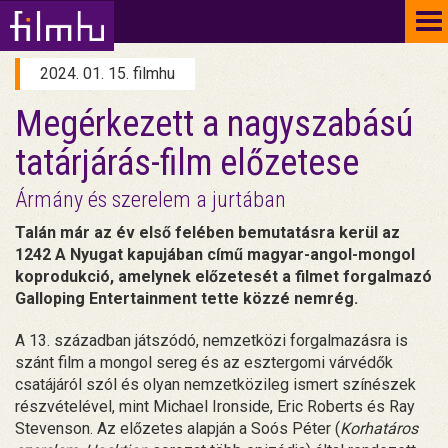
To
na
2024. 01. 15. filmhu
Megérkezett a nagyszabású
tatárjárás-film előzetese
Ármány és szerelem a jurtában
Talán már az év első felében bemutatásra kerül az
1242 A Nyugat kapujában című magyar-angol-mongol
koprodukció, amelynek előzetesét a filmet forgalmazó
Galloping Entertainment tette közzé nemrég.
A 13. században játszódó, nemzetközi forgalmazásra is
szánt film a mongol sereg és az esztergomi várvédők
csatájáról szól és olyan nemzetközileg ismert színészek
részvételével, mint Michael Ironside, Eric Roberts és Ray
Stevenson. Az előzetes alapján a Soós Péter (
Korhatáros