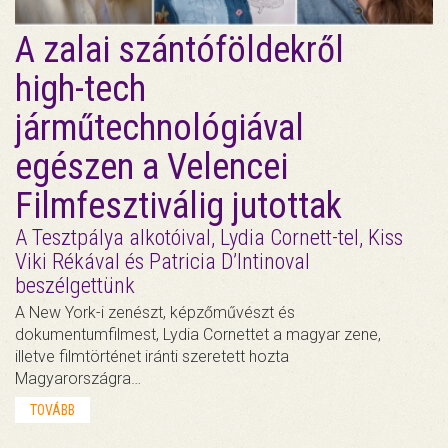
A zalai szántóföldekről
high-tech
járműtechnológiával
egészen a Velencei
Filmfesztiválig jutottak
A Tesztpálya alkotóival, Lydia Cornett-tel, Kiss
Viki Rékával és Patricia D’Intinoval
beszélgettünk
A New York-i zenészt, képzőművészt és
dokumentumfilmest, Lydia Cornettet a magyar zene,
illetve filmtörténet iránti szeretett hozta
Magyarországra…
TOVÁBB