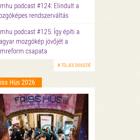
lmhu podcast #124: Elindult a
zgóképes rendszerváltás
lmhu podcast #125: Így építi a
gyar mozgókép jövőjét a
lmreform csapata
A TELJES DOSSZIÉ
riss Hús 2026