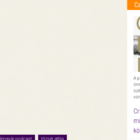
C
A p
önr
szé
vör
Cr
mi
kö
ilmgyár podcast
tőzsér attila