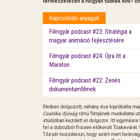
természetesen a Hogyan tudnék élni? cí
Kapcsolódó anyagok
Filmgyár podcast #23: Stratégia a
magyar animáció fejlesztésére
Filmgyár podcast #24: Újra itt a
Maraton
Filmgyár podcast #22: Zenés
dokumentumfilmek
filmben dolgozott, néhány éve kipróbálta m
Csalóka ifjúság
című filmjének munkálatai utá
stúdióban kezdett el dolgozni. Itt egymásra t
fel a dobozból frissen előkerült Tüskevárat.
Tőzsér hozzáteszi, hogy azért mert belevágn