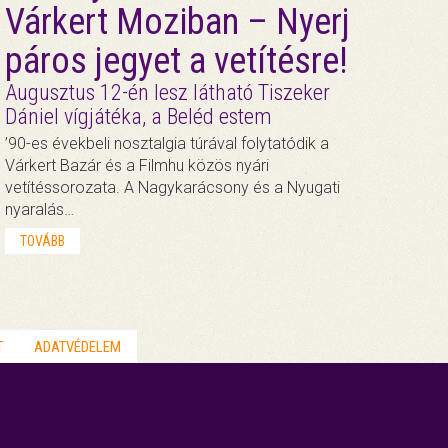
Várkert Moziban – Nyerj
páros jegyet a vetítésre!
Augusztus 12-én lesz látható Tiszeker
Dániel vígjátéka, a Beléd estem
’90-es évekbeli nosztalgia túrával folytatódik a
Várkert Bazár és a Filmhu közös nyári
vetítéssorozata. A Nagykarácsony és a Nyugati
nyaralás…
TOVÁBB
T
ADATVÉDELEM