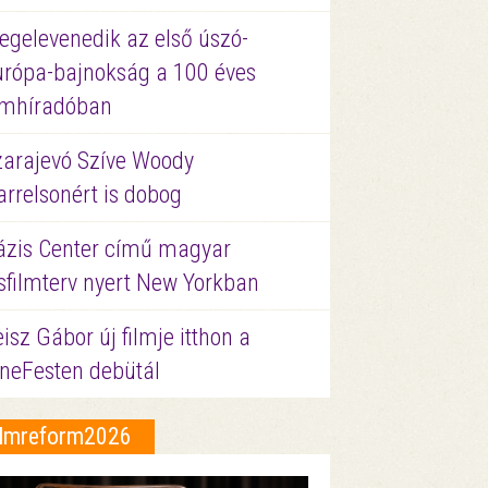
egelevenedik az első úszó-
urópa-bajnokság a 100 éves
ilmhíradóban
zarajevó Szíve Woody
rrelsonért is dobog
ázis Center című magyar
sfilmterv nyert New Yorkban
isz Gábor új filmje itthon a
ineFesten debütál
ilmreform2026