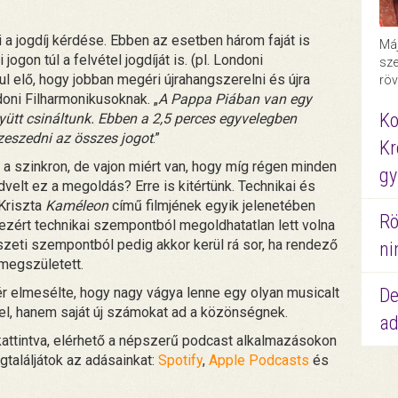
 a jogdíj kérdése. Ebben az esetben három faját is
Máj
jogon túl a felvétel jogdíját is. (pl. Londoni
sze
l elő, hogy jobban megéri újrahangszerelni és újra
röv
doni Filharmonikusoknak. „
A Pappa Piában van egy
Ko
yütt csináltunk. Ebben a 2,5 perces egyvelegben
zeszedni az összes jogot
.”
Kr
 a szinkron, de vajon miért van, hogy míg régen minden
gy
dvelt ez a megoldás? Erre is kitértünk. Technikai és
 Kriszta
Kaméleon
című filmjének egyik jelenetében
Rö
ezért technikai szempontból megoldhatatlan lett volna
szeti szempontból pedig akkor kerül rá sor, ha rendező
ni
megszületett.
De
ér elmesélte, hogy nagy vágya lenne egy olyan musicalt
fel, hanem saját új számokat ad a közönségnek.
ad
 kattintva, elérhető a népszerű podcast alkalmazásokon
gtaláljátok az adásainkat:
Spotify
,
Apple Podcasts
és