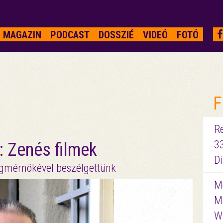
MAGAZIN
PODCAST
DOSSZIÉ
VIDEÓ
FOTÓ
F
R
3
: Zenés filmek
D
ngmérnökével beszélgettünk
Me
M
W