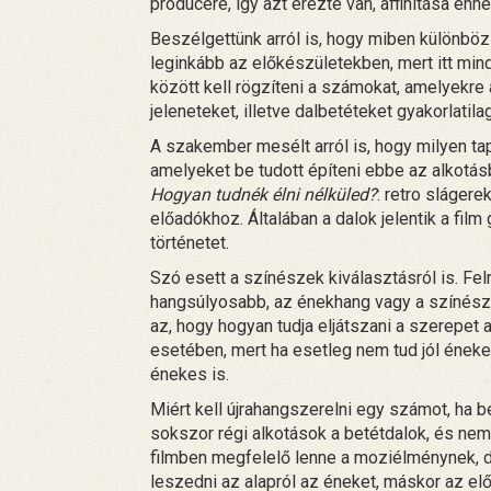
producere, így azt érezte van, affinitása eh
Beszélgettünk arról is, hogy miben különbözi
leginkább az előkészületekben, mert itt min
között kell rögzíteni a számokat, amelyekre
jeleneteket, illetve dalbetéteket gyakorlatila
A szakember mesélt arról is, hogy milyen ta
amelyeket be tudott építeni ebbe az alkotás
Hogyan tudnék élni nélküled?
: retro slágere
előadókhoz. Általában a dalok jelentik a film
történetet.
Szó esett a színészek kiválasztásról is. Fe
hangsúlyosabb, az énekhang vagy a színészi
az, hogy hogyan tudja eljátszani a szerepet
esetében, mert ha esetleg nem tud jól énekeln
énekes is.
Miért kell újrahangszerelni egy számot, ha 
sokszor régi alkotások a betétdalok, és nem
filmben megfelelő lenne a moziélménynek, de
leszedni az alapról az éneket, máskor az el