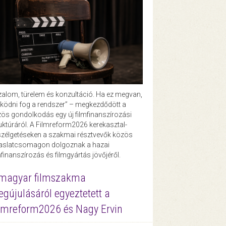
zalom, türelem és konzultáció. Ha ez megvan,
ödni fog a rendszer” – megkezdődött a
ös gondolkodás egy új filmfinanszírozási
uktúráról. A Filmreform2026 kerekasztal-
zélgetéseken a szakmai résztvevők közös
vaslatcsomagon dolgoznak a hazai
mfinanszírozás és filmgyártás jövőjéről.
magyar filmszakma
gújulásáról egyeztetett a
lmreform2026 és Nagy Ervin