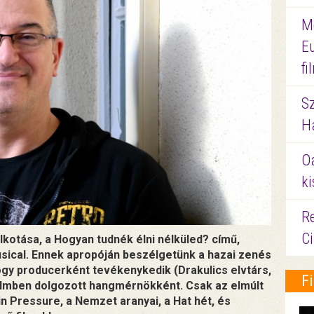
M
E
f
S
Ha
O
ki
Re
C
kotása, a Hogyan tudnék élni nélküled? című,
sical. Ennek apropóján beszélgetünk a hazai zenés
 hogy producerként tevékenykedik (Drakulics elvtárs,
F
 filmben dolgozott hangmérnökként. Csak az elmúlt
in Pressure, a Nemzet aranyai, a Hat hét, és