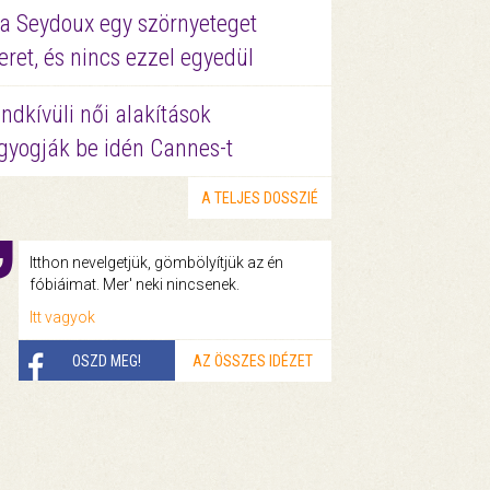
a Seydoux egy szörnyeteget
eret, és nincs ezzel egyedül
ndkívüli női alakítások
gyogják be idén Cannes-t
A TELJES DOSSZIÉ
Itthon nevelgetjük, gömbölyítjük az én
fóbiáimat. Mer' neki nincsenek.
Itt vagyok
OSZD MEG!
AZ ÖSSZES IDÉZET