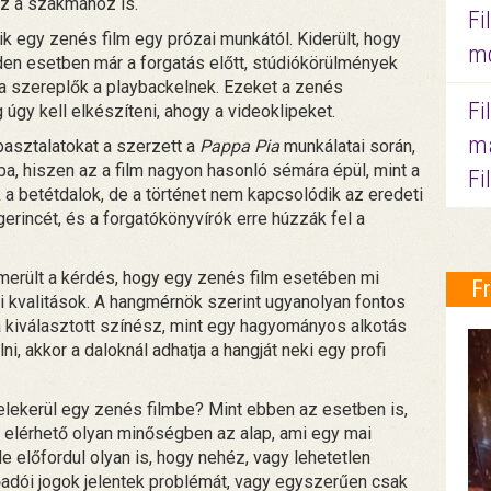
hez a szakmához is.
Fi
k egy zenés film egy prózai munkától. Kiderült, hogy
mo
den esetben már a forgatás előtt, stúdiókörülmények
 a szereplők a playbackelnek. Ezeket a zenés
Fi
g úgy kell elkészíteni, ahogy a videoklipeket.
ma
pasztalatokat a szerzett a
Pappa Pia
munkálatai során,
ba, hiszen az a film nagyon hasonló sémára épül, mint a
Fi
k a betétdalok, de a történet nem kapcsolódik az eredeti
 gerincét, és a forgatókönyvírók erre húzzák fel a
lmerült a kérdés, hogy egy zenés film esetében mi
F
 kvalitások. A hangmérnök szerint ugyanolyan fontos
 a kiválasztott színész, mint egy hagyományos alkotás
i, akkor a daloknál adhatja a hangját neki egy profi
belekerül egy zenés filmbe? Mint ebben az esetben is,
 elérhető olyan minőségben az alap, ami egy mai
 előfordul olyan is, hogy nehéz, vagy lehetetlen
őadói jogok jelentek problémát, vagy egyszerűen csak