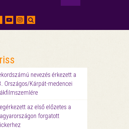
riss
ekordszámú nevezés érkezett a
3. Országos/Kárpát-medencei
iákfilmszemlére
gérkezett az első előzetes a
agyarországon forgatott
ickerhez