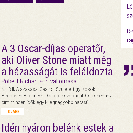
Lé
sz
Re
ra
A 3 Oscar-díjas operatőr,
aki Oliver Stone miatt még
a házasságát is feláldozta
Robert Richardson vallomásai
Kill Bill, A szakasz, Casino, Született gyilkosok,
Becstelen Brigantyk, Django elszabadul. Csak néhány
cím minden idők egyik legnagyobb hatású…
TOVÁBB
Idén nyáron belénk estek a