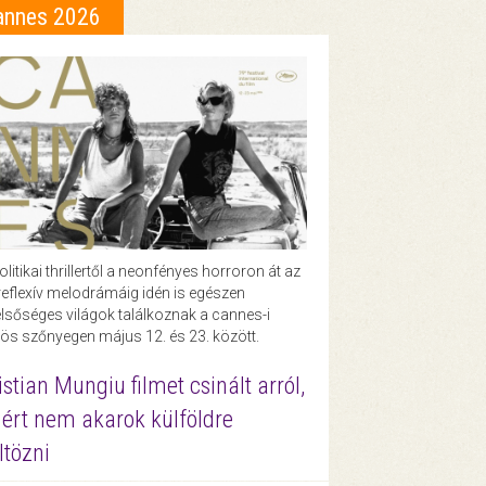
annes 2026
olitikai thrillertől a neonfényes horroron át az
eflexív melodrámáig idén is egészen
lsőséges világok találkoznak a cannes-i
ös szőnyegen május 12. és 23. között.
istian Mungiu filmet csinált arról,
ért nem akarok külföldre
ltözni