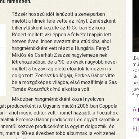
mű filmekben.
Tőzsér hosszú időt lehúzott a zeneiparban
mielőtt a filmek felé vette az irányt. Zenészként,
billenytűsként kezdte az R-Go-ban Szikora
Róbert mellett, aki éppen a felvétel napján lett
hetven éves. Innen evezett át a stúdióba, ahol
hangmérnökként vett részt a Hungária, Fenyő
Miklós és Cserháti Zsuzsa nagylemezeinek
„Bi
létrehozásában, de a ’90-es évek nagyobb nevei
műk
mellett a tiszavirág életű előadók lemezein is
köz
dolgozott. Zenész kollégája, Berkes Gábor vitte
str
be a mozgóképes világba, első mozifilmje a Sas
bes
Tamás
Rosszfiúk
című alkotása volt.
ja
fil
Miközben hangmérnökként közel nyolcvan
agát producerként is. Ugyanis miután 2006-ban Coppola
A 
n - ahol music editor volt - ismét hazajött, a FocusFox
me
aláltak Ferenczi Gábor producerrel, és együtt karolták a
 Innentől kezdve producerként is együtt dolgoztak, és
Fi
i, mert a ‘90-es években több albumnak is volt zenei