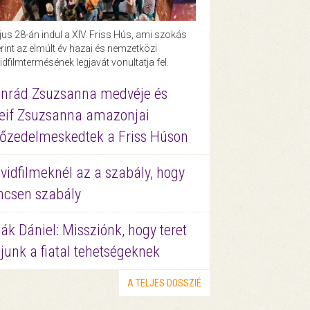
us 28-án indul a XIV. Friss Hús, ami szokás
rint az elmúlt év hazai és nemzetközi
idfilmtermésének legjavát vonultatja fel.
nrád Zsuzsanna medvéje és
eif Zsuzsanna amazonjai
őzedelmeskedtek a Friss Húson
vidfilmeknél az a szabály, hogy
ncsen szabály
ák Dániel: Missziónk, hogy teret
junk a fiatal tehetségeknek
A TELJES DOSSZIÉ