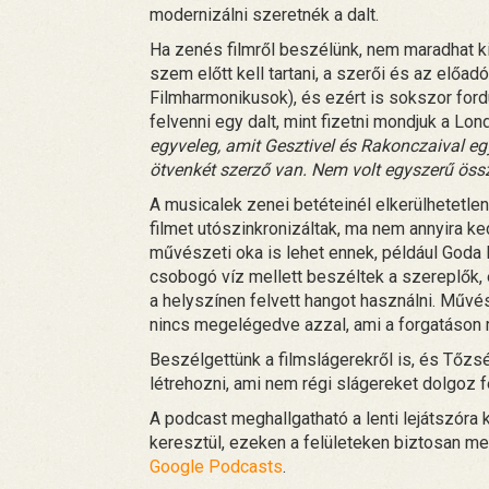
modernizálni szeretnék a dalt.
Ha zenés filmről beszélünk, nem maradhat ki
szem előtt kell tartani, a szerői és az előadói 
Filmharmonikusok), és ezért is sokszor fordu
felvenni egy dalt, mint fizetni mondjuk a Lon
egyveleg, amit Gesztivel és Rakonczaival eg
ötvenkét szerző van. Nem volt egyszerű öss
A musicalek zenei betéteinél elkerülhetetlen
filmet utószinkronizáltak, ma nem annyira ke
művészeti oka is lehet ennek, például Goda
csobogó víz mellett beszéltek a szereplők, 
a helyszínen felvett hangot használni. Művé
nincs megelégedve azzal, ami a forgatáson 
Beszélgettünk a filmslágerekről is, és Tőzs
létrehozni, ami nem régi slágereket dolgoz 
A podcast meghallgatható a lenti lejátszóra
keresztül, ezeken a felületeken biztosan me
Google Podcasts
.