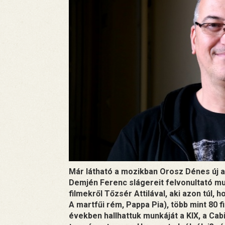
Már látható a mozikban Orosz Dénes új al
Demjén Ferenc slágereit felvonultató mu
filmekről Tőzsér Attilával, aki azon túl,
A martfűi rém, Pappa Pia), több mint 80
években hallhattuk munkáját a KIX, a Cab