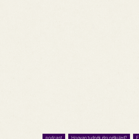
podcast
Hogyan tudnék élni nélküled?
F