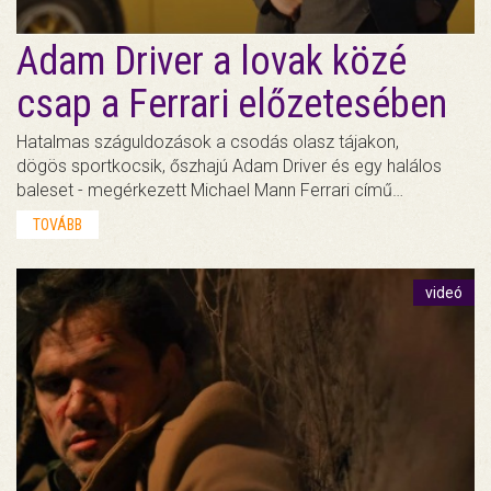
Adam Driver a lovak közé
csap a Ferrari előzetesében
Hatalmas száguldozások a csodás olasz tájakon,
dögös sportkocsik, őszhajú Adam Driver és egy halálos
baleset - megérkezett Michael Mann Ferrari című…
TOVÁBB
videó