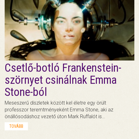
Csetlő-botló Frankenstein-
szörnyet csinálnak Emma
Stone-ból
Meseszerű díszletek között kel életre egy örült
professzor teremtményeként Emma Stone, aki az
önállósodáshoz vezető úton Mark Ruffalót is…
TOVÁBB