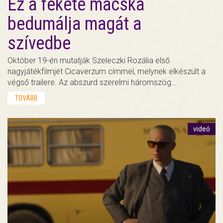
Ez a fekete macska
bedumálja magát a
szívedbe
Október 19-én mutatják Szeleczki Rozália első
nagyjátékfilmjét Cicaverzum címmel, melynek elkészült a
végső trailere. Az abszurd szerelmi háromszög…
TOVÁBB
videó