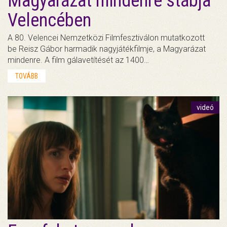
Magyarázat mindenre stábja
Velencében
A 80. Velencei Nemzetközi Filmfesztiválon mutatkozott
be Reisz Gábor harmadik nagyjátékfilmje, a Magyarázat
mindenre. A film gálavetítését az 1400…
TOVÁBB
videó