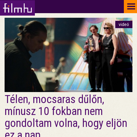
To
na
videó
Télen, mocsaras dűlőn,
mínusz 10 fokban nem
gondoltam volna, hogy eljön
ez a nap