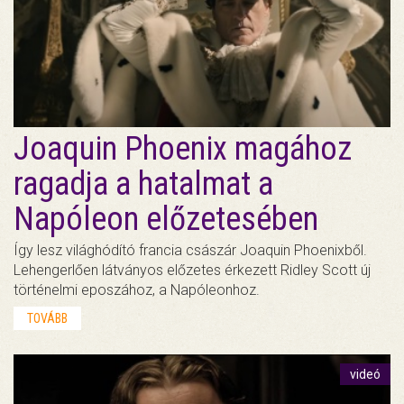
Joaquin Phoenix magához
ragadja a hatalmat a
Napóleon előzetesében
Így lesz világhódító francia császár Joaquin Phoenixből.
Lehengerlően látványos előzetes érkezett Ridley Scott új
történelmi eposzához, a Napóleonhoz.
TOVÁBB
videó