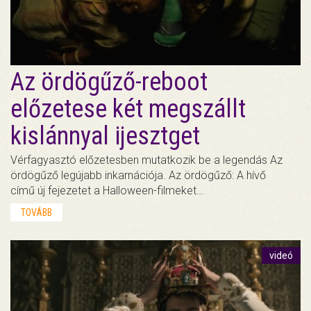
Az ördögűző-reboot
előzetese két megszállt
kislánnyal ijesztget
Vérfagyasztó előzetesben mutatkozik be a legendás Az
ördögűző legújabb inkarnációja. Az ördögűző: A hívő
című új fejezetet a Halloween-filmeket…
TOVÁBB
videó