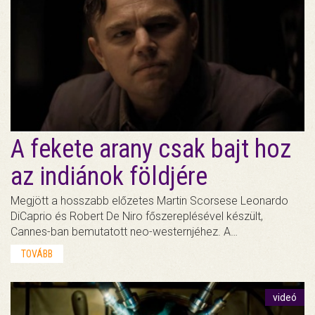
A fekete arany csak bajt hoz
az indiánok földjére
Megjött a hosszabb előzetes Martin Scorsese Leonardo
DiCaprio és Robert De Niro főszereplésével készült,
Cannes-ban bemutatott neo-westernjéhez. A…
TOVÁBB
videó