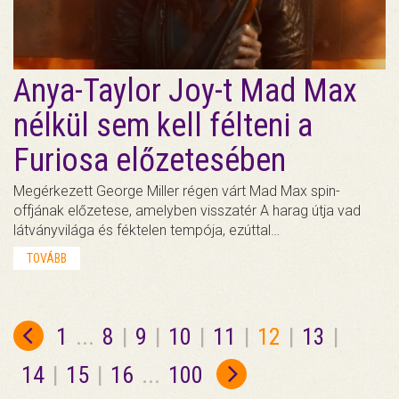
Anya-Taylor Joy-t Mad Max
nélkül sem kell félteni a
Furiosa előzetesében
Megérkezett George Miller régen várt Mad Max spin-
offjának előzetese, amelyben visszatér A harag útja vad
látványvilága és féktelen tempója, ezúttal…
TOVÁBB
1
...
8
|
9
|
10
|
11
|
12
|
13
|
14
|
15
|
16
...
100