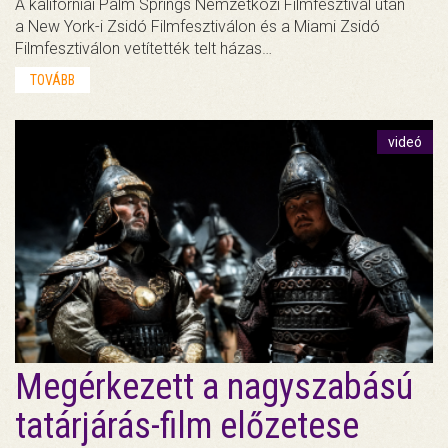
A kaliforniai Palm Springs Nemzetközi Filmfesztivál után
a New York-i Zsidó Filmfesztiválon és a Miami Zsidó
Filmfesztiválon vetítették telt házas…
TOVÁBB
videó
Megérkezett a nagyszabású
tatárjárás-film előzetese