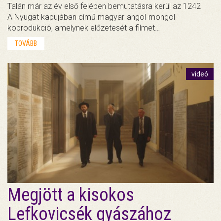
Talán már az év első felében bemutatásra kerül az 1242
A Nyugat kapujában című magyar-angol-mongol
koprodukció, amelynek előzetesét a filmet…
TOVÁBB
videó
Megjött a kisokos
Lefkovicsék gyászához