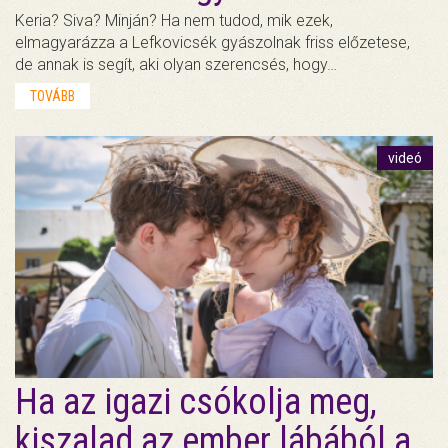
Keria? Siva? Minján? Ha nem tudod, mik ezek,
elmagyarázza a Lefkovicsék gyászolnak friss előzetese,
de annak is segít, aki olyan szerencsés, hogy…
TOVÁBB
videó
Ha az igazi csókolja meg,
kiszalad az ember lábából a