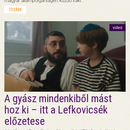
magyar állampolgárságért küzdő iraki…
TOVÁBB
videó
A gyász mindenkiből mást
hoz ki – itt a Lefkovicsék
előzetese