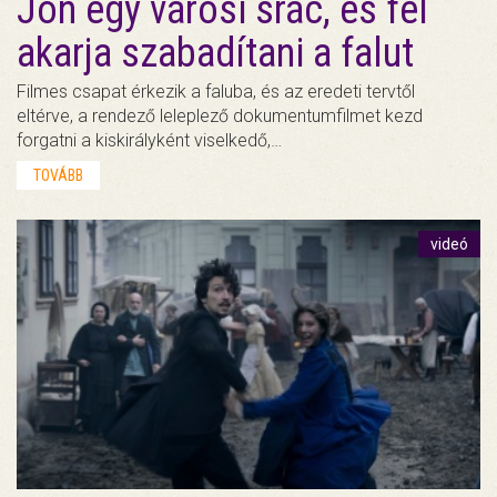
Jön egy városi srác, és fel
akarja szabadítani a falut
Filmes csapat érkezik a faluba, és az eredeti tervtől
eltérve, a rendező leleplező dokumentumfilmet kezd
forgatni a kiskirályként viselkedő,…
TOVÁBB
videó