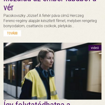
vér
Pacskovszky József A fehér páva című Herczeg
Ferenc-regény alapján készített filmet, melyben rengeteg
bonyodalom, csattanós csókok, pletykás…
TOVÁBB
videó