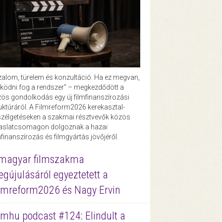
zalom, türelem és konzultáció. Ha ez megvan,
ödni fog a rendszer” – megkezdődött a
ös gondolkodás egy új filmfinanszírozási
uktúráról. A Filmreform2026 kerekasztal-
zélgetéseken a szakmai résztvevők közös
vaslatcsomagon dolgoznak a hazai
mfinanszírozás és filmgyártás jövőjéről.
magyar filmszakma
gújulásáról egyeztetett a
lmreform2026 és Nagy Ervin
lmhu podcast #124: Elindult a