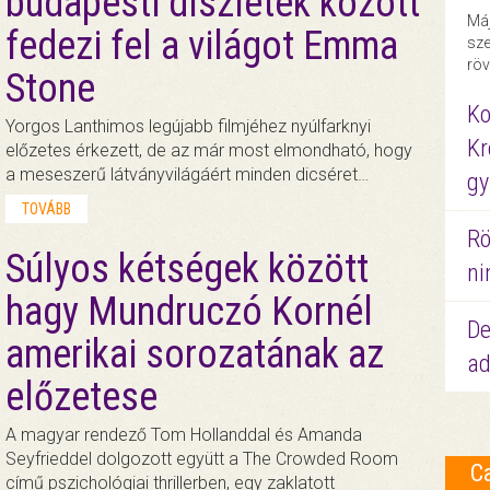
budapesti díszletek között
Máj
fedezi fel a világot Emma
sze
röv
Stone
Ko
Yorgos Lanthimos legújabb filmjéhez nyúlfarknyi
Kr
előzetes érkezett, de az már most elmondható, hogy
a meseszerű látványvilágáért minden dicséret…
gy
TOVÁBB
Rö
Súlyos kétségek között
ni
hagy Mundruczó Kornél
De
amerikai sorozatának az
ad
előzetese
A magyar rendező Tom Hollanddal és Amanda
Seyfrieddel dolgozott együtt a The Crowded Room
C
című pszichológiai thrillerben, egy zaklatott