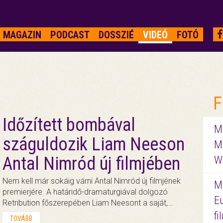
MAGAZIN
PODCAST
DOSSZIÉ
VIDEÓ
FOTÓ
F
Időzített bombával
Me
száguldozik Liam Neeson
M
Antal Nimród új filmjében
W
Nem kell már sokáig várni Antal Nimród új filmjének
M
premierjére. A határidő-dramaturgiával dolgozó
E
Retribution főszerepében Liam Neesont a saját,…
f
TOVÁBB