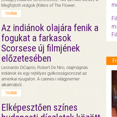
mo
Megfojtott virágok (Killers of The Flower…
TOVÁBB
Fi
Az indiánok olajára fenik a
ma
Fi
fogukat a farkasok
Scorsese új filmjének
előzetesében
F
Leonardo DiCaprio, Robert De Niro, olajmágnás
indiánok és egy rejtélyes gyilkosságsorozat az
amerikai nyugaton. A cannes-i világpremier
alkalmából…
TOVÁBB
Elképesztően színes