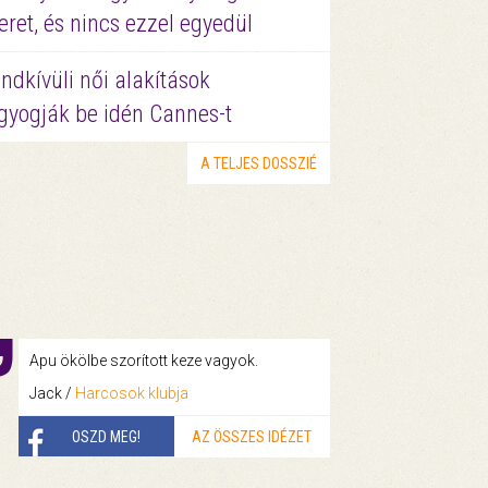
eret, és nincs ezzel egyedül
ndkívüli női alakítások
gyogják be idén Cannes-t
A TELJES DOSSZIÉ
Apu ökölbe szorított keze vagyok.
Jack /
Harcosok klubja
OSZD MEG!
AZ ÖSSZES IDÉZET