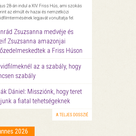
us 28-án indul a XIV. Friss Hús, ami szokás
rint az elmúlt év hazai és nemzetközi
idfilmtermésének legjavát vonultatja fel.
nrád Zsuzsanna medvéje és
eif Zsuzsanna amazonjai
őzedelmeskedtek a Friss Húson
vidfilmeknél az a szabály, hogy
ncsen szabály
ák Dániel: Missziónk, hogy teret
junk a fiatal tehetségeknek
A TELJES DOSSZIÉ
annes 2026