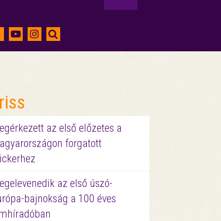
riss
gérkezett az első előzetes a
agyarországon forgatott
ickerhez
egelevenedik az első úszó-
urópa-bajnokság a 100 éves
ilmhíradóban