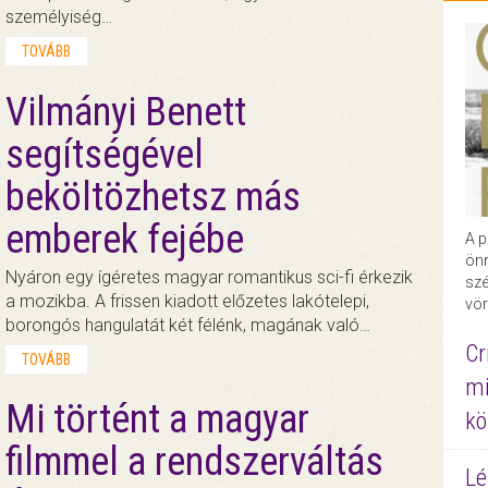
személyiség…
TOVÁBB
Vilmányi Benett
segítségével
beköltözhetsz más
emberek fejébe
A p
önr
Nyáron egy ígéretes magyar romantikus sci-fi érkezik
szé
a mozikba. A frissen kiadott előzetes lakótelepi,
vör
borongós hangulatát két félénk, magának való…
Cr
TOVÁBB
mi
Mi történt a magyar
kö
filmmel a rendszerváltás
Lé