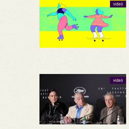
videó
videó