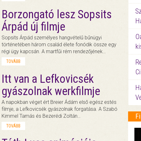
S
Borzongató lesz Sopsits
Ha
Árpád új filmje
O
Sopsits Árpád személyes hangvételű bűnügyi
történetében három család élete fonódik össze egy
ki
régi ügy kapcsán. A martfűi rém rendezőjének…
Re
TOVÁBB
C
Itt van a Lefkovicsék
H
gyászolnak werkfilmje
V
A napokban véget ért Breier Ádám első egész estés
filmje, a Lefkovicsék gyászolnak forgatása. A Szabó
F
Kimmel Tamás és Bezerédi Zoltán…
TOVÁBB