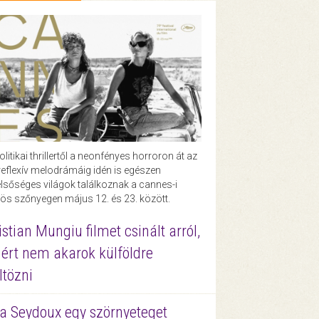
olitikai thrillertől a neonfényes horroron át az
eflexív melodrámáig idén is egészen
lsőséges világok találkoznak a cannes-i
ös szőnyegen május 12. és 23. között.
istian Mungiu filmet csinált arról,
ért nem akarok külföldre
ltözni
a Seydoux egy szörnyeteget