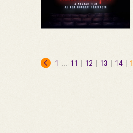
1
...
11
|
12
|
13
|
14
|