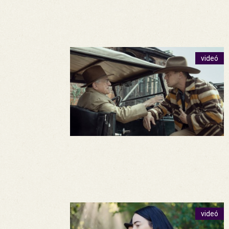
videó
videó