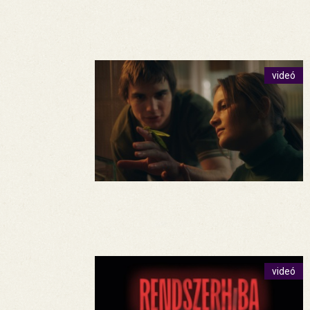
videó
videó