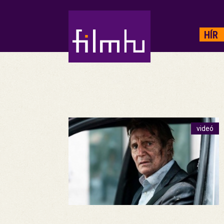
HIRDETÉS
HÍR
videó