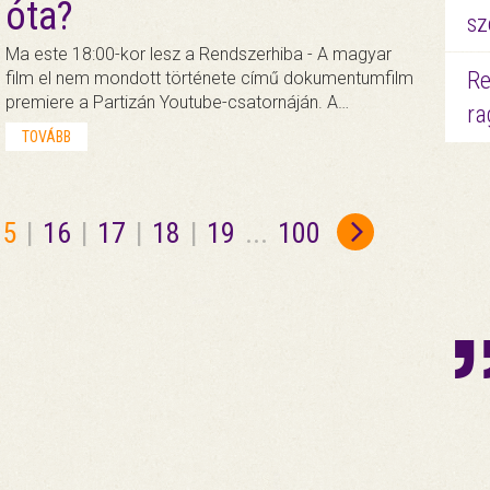
óta?
sz
Ma este 18:00-kor lesz a Rendszerhiba - A magyar
Re
film el nem mondott története című dokumentumfilm
premiere a Partizán Youtube-csatornáján. A…
ra
TOVÁBB
15
|
16
|
17
|
18
|
19
...
100