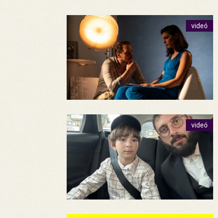
videó
videó