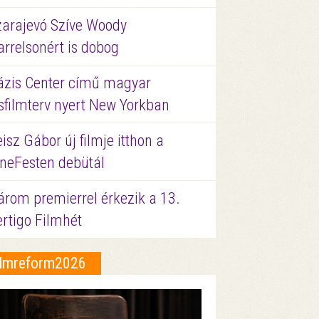
zarajevó Szíve Woody
rrelsonért is dobog
ázis Center című magyar
sfilmterv nyert New Yorkban
isz Gábor új filmje itthon a
ineFesten debütál
árom premierrel érkezik a 13.
ertigo Filmhét
ilmreform2026