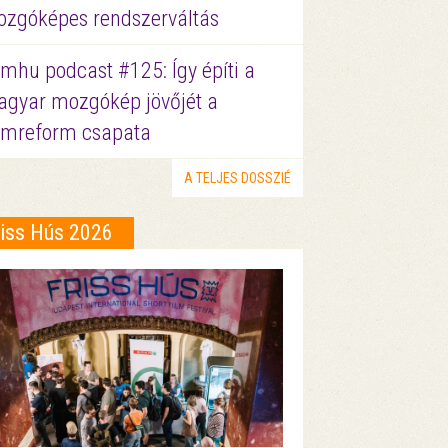
zgóképes rendszerváltás
lmhu podcast #125: Így építi a
gyar mozgókép jövőjét a
lmreform csapata
A TELJES DOSSZIÉ
riss Hús 2026