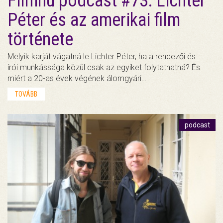
Filmhu podcast #73: Lichter
Péter és az amerikai film
története
Melyik karját vágatná le Lichter Péter, ha a rendezői és
írói munkássága közül csak az egyiket folytathatná? És
miért a 20-as évek végének álomgyári…
TOVÁBB
podcast