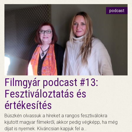
podcast
Filmgyár podcast #13:
Fesztiváloztatás és
értékesítés
Büszkén olvassuk a híreket a rangos fesztiválokra
kijutott magyar filmekről, akkor pedig végképp, ha még
díjat is nyernek. Kíváncsian kapjuk fel a…