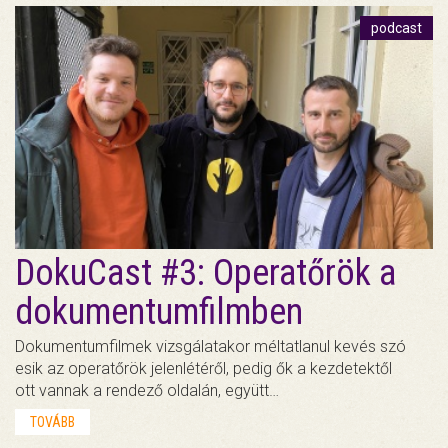
podcast
DokuCast #3: Operatőrök a
dokumentumfilmben
Dokumentumfilmek vizsgálatakor méltatlanul kevés szó
esik az operatőrök jelenlétéről, pedig ők a kezdetektől
ott vannak a rendező oldalán, együtt…
TOVÁBB