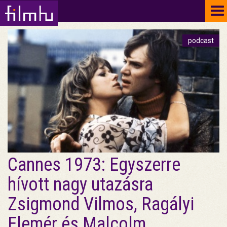
To
na
podcast
Cannes 1973: Egyszerre
hívott nagy utazásra
Zsigmond Vilmos, Ragályi
Elemér és Malcolm