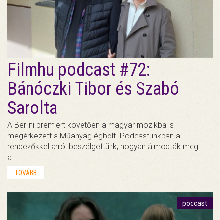
Filmhu podcast #72:
Bánóczki Tibor és Szabó
Sarolta
A Berlini premiert követően a magyar mozikba is
megérkezett a Műanyag égbolt. Podcastunkban a
rendezőkkel arról beszélgettünk, hogyan álmodták meg
a…
TOVÁBB
podcast