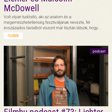
McDowell
Volt olyan tudósító, aki az unalom és a
megemészhetetlenség fesztiváljának nevezte, fél
évszázados távlatból viszont már tisztán látszik, hogy…
TOVÁBB
podcast