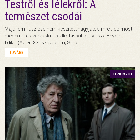
Testről és lélekről: A
természet csodái
Majdnem húsz éve nem készített nagyjátékfilmet, de most
megható és varázslatos alkotással tért vissza Enyedi
Ildikó (Az én XX. századom; Simon…
TOVÁBB
magazin