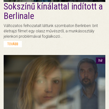
Sokszínű kínálattal indított a
Berlinale
Változatos felhozatalt láttunk szombaton Berlinben: brit
életrajzi filmet egy olasz művészről, a munkásosztály
jelenkori problémáival foglalkozó…
TOVÁBB
hír