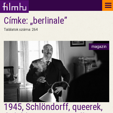
To
na
Címke: „berlinale”
Találatok száma: 264
magazin
1945, Schlöndorff, queerek,