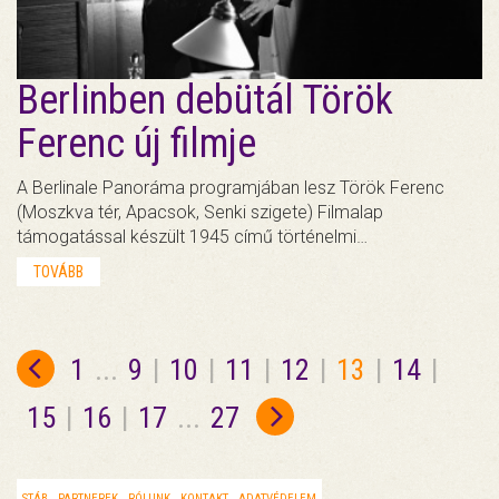
Berlinben debütál Török
Ferenc új filmje
A Berlinale Panoráma programjában lesz Török Ferenc
(Moszkva tér, Apacsok, Senki szigete) Filmalap
támogatással készült 1945 című történelmi…
TOVÁBB
1
...
9
|
10
|
11
|
12
|
13
|
14
|
15
|
16
|
17
...
27
STÁB
PARTNEREK
RÓLUNK
KONTAKT
ADATVÉDELEM