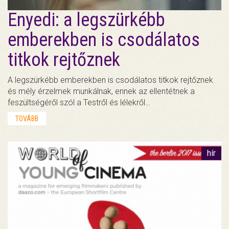
Enyedi: a legszürkébb
emberekben is csodálatos
titkok rejtőznek
A legszürkébb emberekben is csodálatos titkok rejtőznek
és mély érzelmek munkálnak, ennek az ellentétnek a
feszültségéről szól a Testről és lélekről…
TOVÁBB
hír