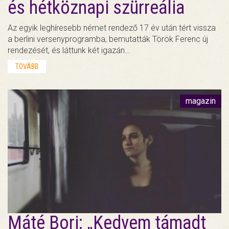
és hétköznapi szürreália
Az egyik leghíresebb német rendező 17 év után tért vissza
a berlini versenyprogramba, bemutatták Török Ferenc új
rendezését, és láttunk két igazán…
TOVÁBB
magazin
Máté Bori: „Kedvem támadt