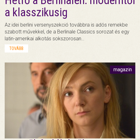
Hétfő a Berlinalén: moderntől
a klasszikusig
Az idei berlini versenyszekció továbbra is adós remekbe
szabott művekkel, de a Berlinale Classics sorozat és egy
latin-amerikai alkotás sokszorosan…
TOVÁBB
magazin