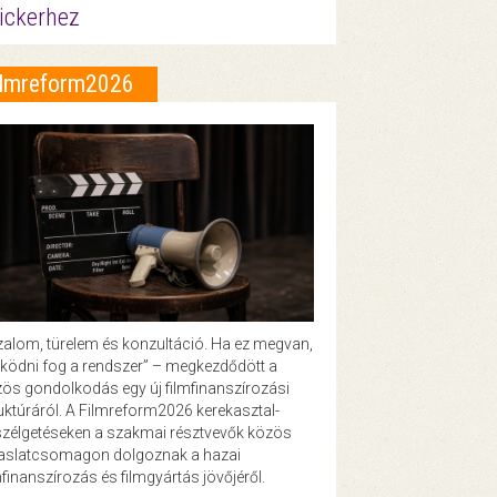
ickerhez
ilmreform2026
zalom, türelem és konzultáció. Ha ez megvan,
ödni fog a rendszer” – megkezdődött a
ös gondolkodás egy új filmfinanszírozási
uktúráról. A Filmreform2026 kerekasztal-
zélgetéseken a szakmai résztvevők közös
vaslatcsomagon dolgoznak a hazai
mfinanszírozás és filmgyártás jövőjéről.