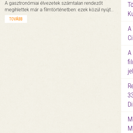
A gasztronómiai élvezetek számtalan rendezőt
Tö
megihlettek már a filmtörténetben: ezek közül nyújt…
K
TOVÁBB
A 
Ci
A
fi
je
R
3
D
Me
M