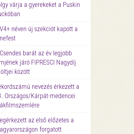
lgy várja a gyerekeket a Puskin
uckóban
V4+ néven új szekciót kapott a
nefest
 Csendes barát az év legjobb
lmjének járó FIPRESCI Nagydíj
löltjei között
ekordszámú nevezés érkezett a
3. Országos/Kárpát-medencei
iákfilmszemlére
gérkezett az első előzetes a
agyarországon forgatott