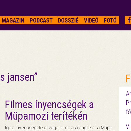
MAGAZIN
PODCAST
DOSSZIÉ
VIDEÓ
FOTÓ
s jansen”
F
A
Filmes ínyencségek a
P
fő
Müpamozi terítékén
Vi
Igazi ínyencségekkel várja a mozirajongókat a Müpa.