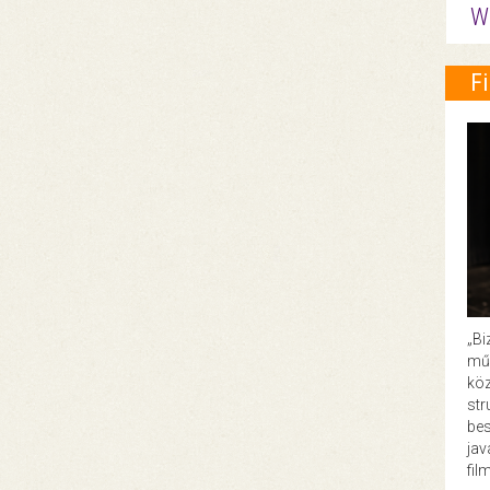
W
F
„Bi
műk
köz
str
bes
ja
fil