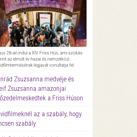
us 28-án indul a XIV. Friss Hús, ami szokás
rint az elmúlt év hazai és nemzetközi
idfilmtermésének legjavát vonultatja fel.
nrád Zsuzsanna medvéje és
eif Zsuzsanna amazonjai
őzedelmeskedtek a Friss Húson
vidfilmeknél az a szabály, hogy
ncsen szabály