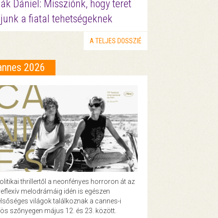
ák Dániel: Missziónk, hogy teret
junk a fiatal tehetségeknek
A TELJES DOSSZIÉ
annes 2026
olitikai thrillertől a neonfényes horroron át az
eflexív melodrámáig idén is egészen
lsőséges világok találkoznak a cannes-i
ös szőnyegen május 12. és 23. között.