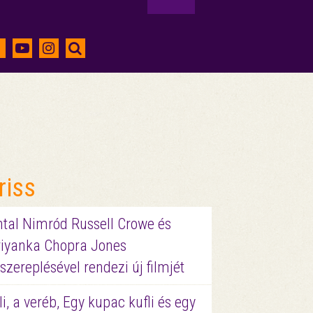
riss
ntal Nimród Russell Crowe és
riyanka Chopra Jones
szereplésével rendezi új filmjét
li, a veréb, Egy kupac kufli és egy