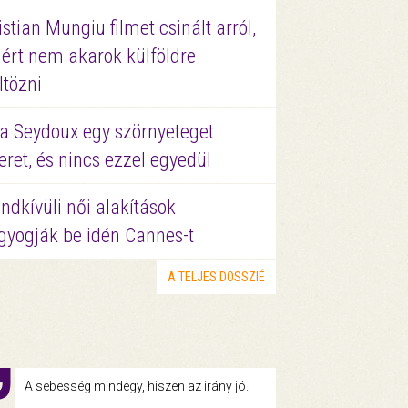
istian Mungiu filmet csinált arról,
ért nem akarok külföldre
ltözni
a Seydoux egy szörnyeteget
eret, és nincs ezzel egyedül
ndkívüli női alakítások
gyogják be idén Cannes-t
A TELJES DOSSZIÉ
A sebesség mindegy, hiszen az irány jó.