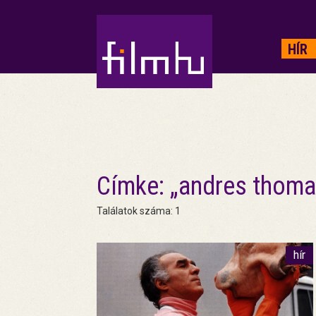
HIRDETÉS
HÍR
Címke: „andres thoma
Találatok száma: 1
hír