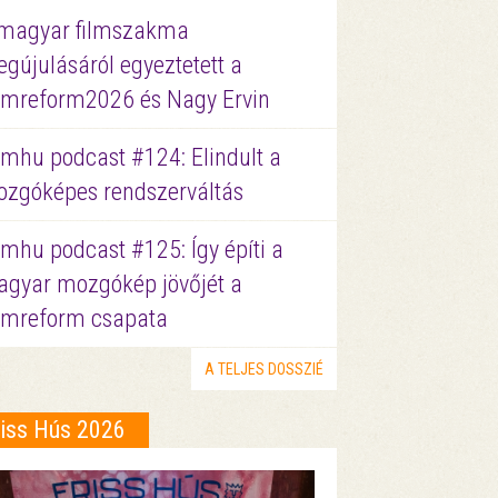
magyar filmszakma
gújulásáról egyeztetett a
lmreform2026 és Nagy Ervin
lmhu podcast #124: Elindult a
zgóképes rendszerváltás
lmhu podcast #125: Így építi a
gyar mozgókép jövőjét a
lmreform csapata
A TELJES DOSSZIÉ
riss Hús 2026