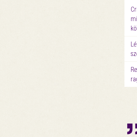
Cr
mi
kö
Lé
sz
Re
ra