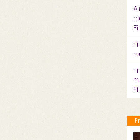
A 
me
Fi
Fi
mo
Fi
ma
Fi
F