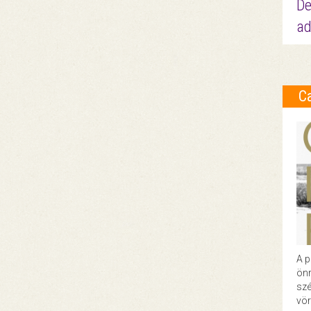
De
ad
C
A p
önr
szé
vör