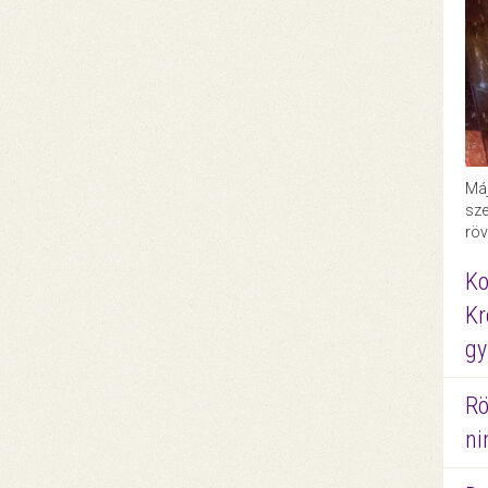
Máj
sze
röv
Ko
Kr
gy
Rö
ni