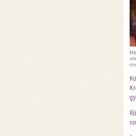
Máj
sze
röv
Ko
Kr
gy
Rö
ni