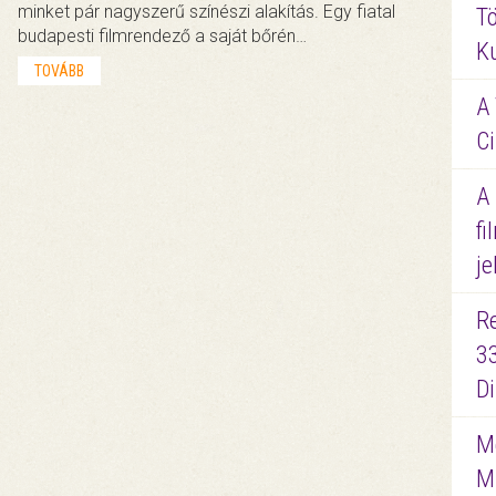
minket pár nagyszerű színészi alakítás. Egy fiatal
Tö
budapesti filmrendező a saját bőrén…
K
TOVÁBB
A 
Ci
A
fi
je
R
3
D
Me
M