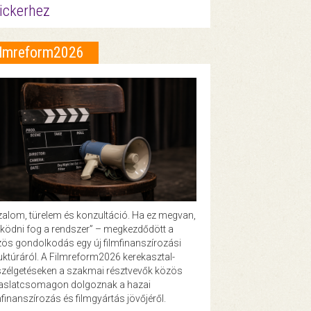
ickerhez
ilmreform2026
zalom, türelem és konzultáció. Ha ez megvan,
ödni fog a rendszer” – megkezdődött a
ös gondolkodás egy új filmfinanszírozási
uktúráról. A Filmreform2026 kerekasztal-
zélgetéseken a szakmai résztvevők közös
vaslatcsomagon dolgoznak a hazai
mfinanszírozás és filmgyártás jövőjéről.