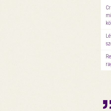
Cr
mi
kö
Lé
sz
Re
ra