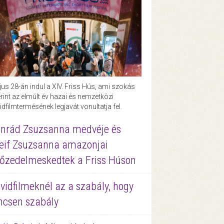
us 28-án indul a XIV. Friss Hús, ami szokás
rint az elmúlt év hazai és nemzetközi
idfilmtermésének legjavát vonultatja fel.
nrád Zsuzsanna medvéje és
eif Zsuzsanna amazonjai
őzedelmeskedtek a Friss Húson
vidfilmeknél az a szabály, hogy
ncsen szabály