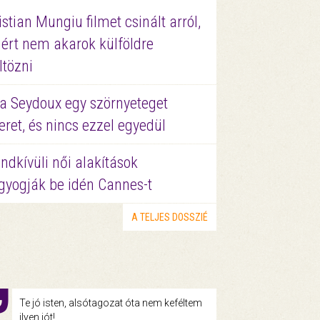
istian Mungiu filmet csinált arról,
ért nem akarok külföldre
ltözni
a Seydoux egy szörnyeteget
eret, és nincs ezzel egyedül
ndkívüli női alakítások
gyogják be idén Cannes-t
A TELJES DOSSZIÉ
Te jó isten, alsótagozat óta nem keféltem
ilyen jót!