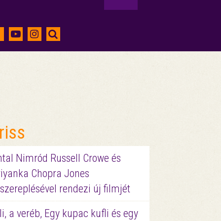
riss
ntal Nimród Russell Crowe és
riyanka Chopra Jones
szereplésével rendezi új filmjét
li, a veréb, Egy kupac kufli és egy