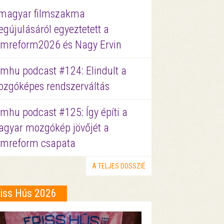
magyar filmszakma
gújulásáról egyeztetett a
lmreform2026 és Nagy Ervin
lmhu podcast #124: Elindult a
zgóképes rendszerváltás
lmhu podcast #125: Így építi a
gyar mozgókép jövőjét a
lmreform csapata
A TELJES DOSSZIÉ
riss Hús 2026