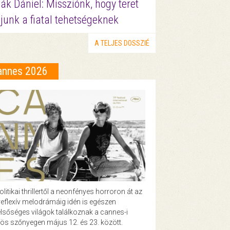
ák Dániel: Missziónk, hogy teret
junk a fiatal tehetségeknek
A TELJES DOSSZIÉ
annes 2026
olitikai thrillertől a neonfényes horroron át az
eflexív melodrámáig idén is egészen
lsőséges világok találkoznak a cannes-i
ös szőnyegen május 12. és 23. között.