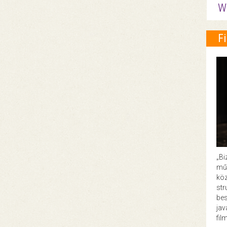
W
F
„Bi
műk
köz
str
bes
ja
fil