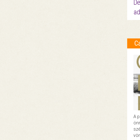
De
ad
C
A p
önr
szé
vör