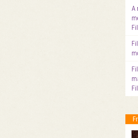
A 
me
Fi
Fi
mo
Fi
ma
Fi
F