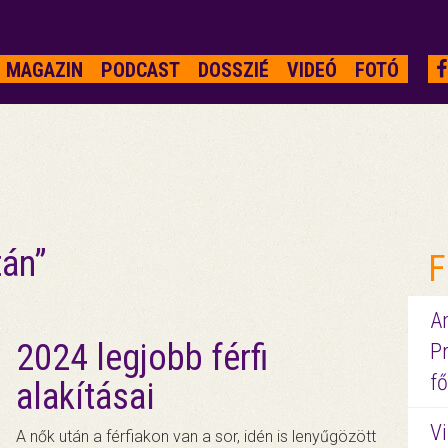
MAGAZIN
PODCAST
DOSSZIÉ
VIDEÓ
FOTÓ
tán”
F
A
2024 legjobb férfi
P
fő
alakításai
Vi
A nők után a férfiakon van a sor, idén is lenyűgözött