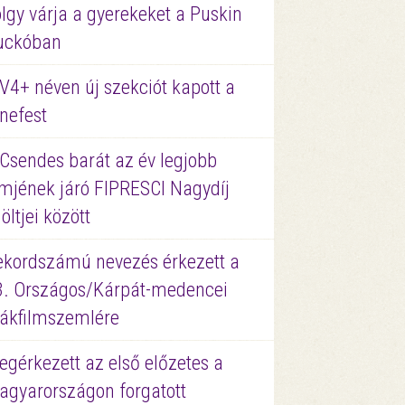
lgy várja a gyerekeket a Puskin
uckóban
V4+ néven új szekciót kapott a
nefest
 Csendes barát az év legjobb
lmjének járó FIPRESCI Nagydíj
löltjei között
ekordszámú nevezés érkezett a
3. Országos/Kárpát-medencei
iákfilmszemlére
gérkezett az első előzetes a
agyarországon forgatott