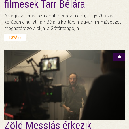
filmesek Tarr Bélára
Az egész filmes szakmát megrázta a hír, hogy 70 éves
korában elhunyt Tarr Béla, a kortárs magyar filmművészet
meghatározó alakja, a Sátántangó, a…
TOVÁBB
hír
Zöld Messiás érkezik