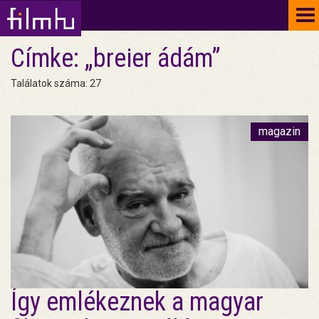
To
na
Címke: „breier ádám”
Találatok száma: 27
magazin
Így emlékeznek a magyar