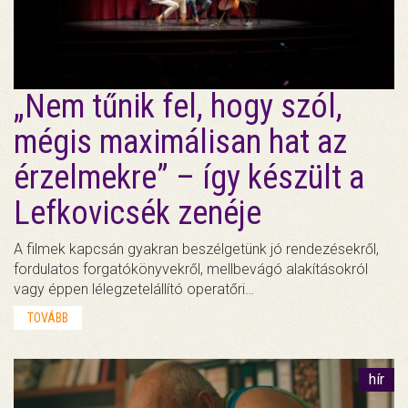
„Nem tűnik fel, hogy szól,
mégis maximálisan hat az
érzelmekre” – így készült a
Lefkovicsék zenéje
A filmek kapcsán gyakran beszélgetünk jó rendezésekről,
fordulatos forgatókönyvekről, mellbevágó alakításokról
vagy éppen lélegzetelállító operatőri…
TOVÁBB
hír