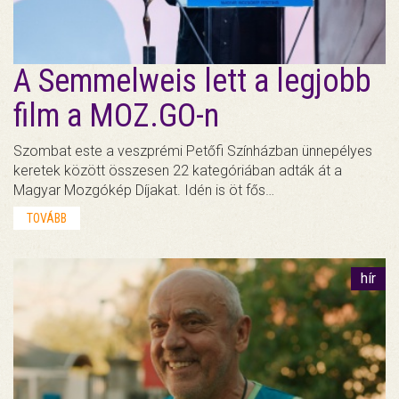
A Semmelweis lett a legjobb
film a MOZ.GO-n
Szombat este a veszprémi Petőfi Színházban ünnepélyes
keretek között összesen 22 kategóriában adták át a
Magyar Mozgókép Díjakat. Idén is öt fős…
TOVÁBB
hír