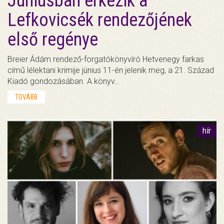
Júniusban érkezik a
Lefkovicsék rendezőjének
első regénye
Breier Ádám rendező-forgatókönyvíró Hetvenegy farkas
című lélektani krimije június 11-én jelenik meg, a 21. Század
Kiadó gondozásában. A könyv…
TOVÁBB
hír