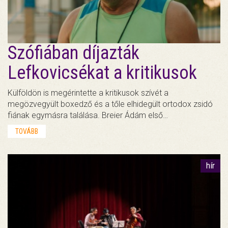
Szófiában díjazták
Lefkovicsékat a kritikusok
Külföldön is megérintette a kritikusok szívét a
megözvegyült boxedző és a tőle elhidegült ortodox zsidó
fiának egymásra találása. Breier Ádám első…
TOVÁBB
hír