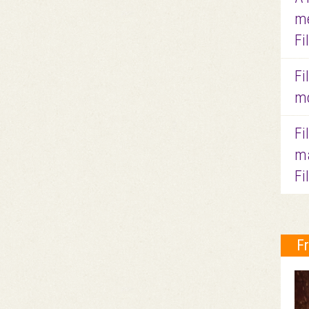
me
Fi
Fi
mo
Fi
ma
Fi
F