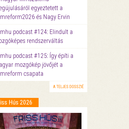
gújulásáról egyeztetett a
lmreform2026 és Nagy Ervin
lmhu podcast #124: Elindult a
zgóképes rendszerváltás
lmhu podcast #125: Így építi a
gyar mozgókép jövőjét a
lmreform csapata
A TELJES DOSSZIÉ
riss Hús 2026