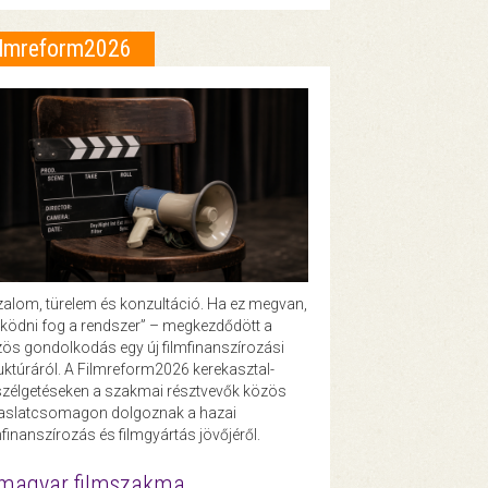
ilmreform2026
zalom, türelem és konzultáció. Ha ez megvan,
ödni fog a rendszer” – megkezdődött a
ös gondolkodás egy új filmfinanszírozási
uktúráról. A Filmreform2026 kerekasztal-
zélgetéseken a szakmai résztvevők közös
vaslatcsomagon dolgoznak a hazai
mfinanszírozás és filmgyártás jövőjéről.
magyar filmszakma