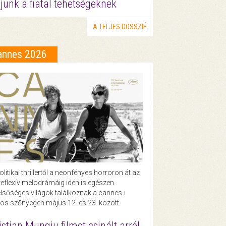
junk a fiatal tehetségeknek
A TELJES DOSSZIÉ
annes 2026
olitikai thrillertől a neonfényes horroron át az
eflexív melodrámáig idén is egészen
lsőséges világok találkoznak a cannes-i
ös szőnyegen május 12. és 23. között.
istian Mungiu filmet csinált arról,