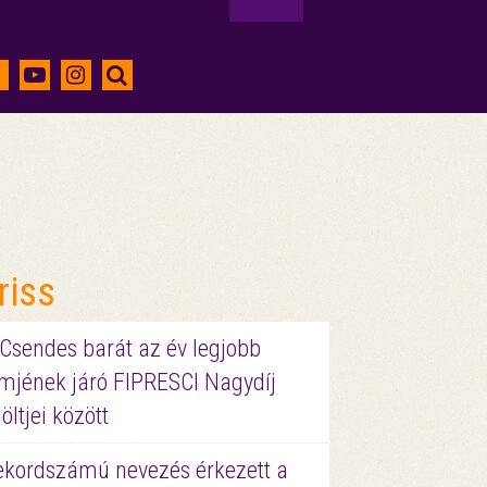
riss
 Csendes barát az év legjobb
lmjének járó FIPRESCI Nagydíj
löltjei között
ekordszámú nevezés érkezett a