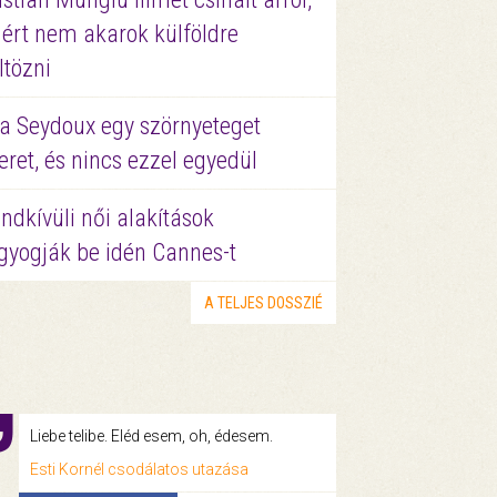
ért nem akarok külföldre
ltözni
a Seydoux egy szörnyeteget
eret, és nincs ezzel egyedül
ndkívüli női alakítások
gyogják be idén Cannes-t
A TELJES DOSSZIÉ
Liebe telibe. Eléd esem, oh, édesem.
Esti Kornél csodálatos utazása