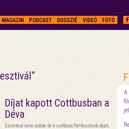
MAGAZIN
PODCAST
DOSSZIÉ
VIDEÓ
FOTÓ
esztivál”
F
A
Díjat kapott Cottbusban a
fi
je
Déva
R
Szombat este adták át a cottbusi filmfesztivál díjait,