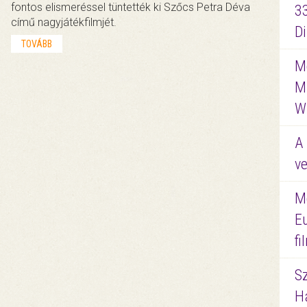
fontos elismeréssel tüntették ki Szőcs Petra Déva
3
című nagyjátékfilmjét.
D
TOVÁBB
Me
M
W
A 
ve
M
E
f
S
Ha