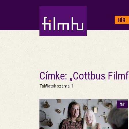
HIRDETÉS
HÍR
Címke: „Cottbus Filmf
Találatok száma: 1
hír