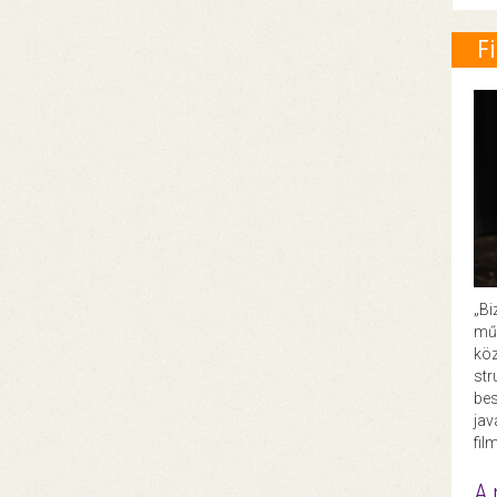
F
„Bi
műk
köz
str
bes
ja
fil
A 