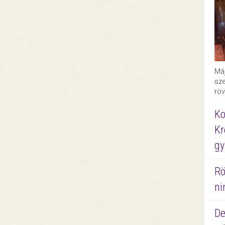
Máj
sze
röv
Ko
Kr
gy
Rö
ni
De