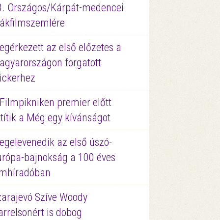
3. Országos/Kárpát-medencei
iákfilmszemlére
gérkezett az első előzetes a
agyarországon forgatott
ickerhez
Filmpikniken premier előtt
títik a Még egy kívánságot
egelevenedik az első úszó-
urópa-bajnokság a 100 éves
ilmhíradóban
zarajevó Szíve Woody
rrelsonért is dobog