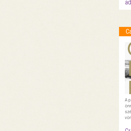
ad
C
A p
önr
szé
vör
Cr