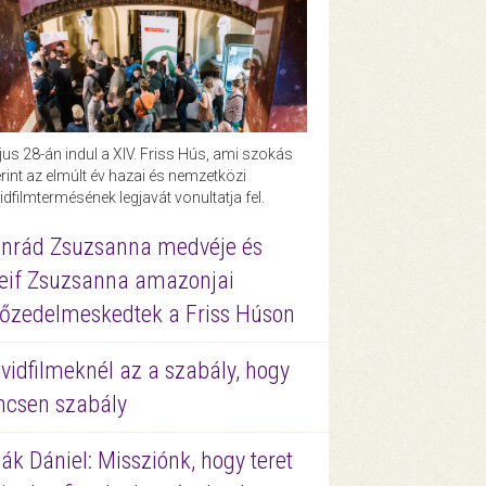
us 28-án indul a XIV. Friss Hús, ami szokás
rint az elmúlt év hazai és nemzetközi
idfilmtermésének legjavát vonultatja fel.
nrád Zsuzsanna medvéje és
eif Zsuzsanna amazonjai
őzedelmeskedtek a Friss Húson
vidfilmeknél az a szabály, hogy
ncsen szabály
ák Dániel: Missziónk, hogy teret