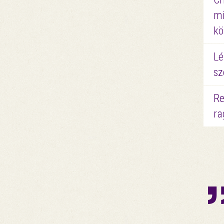
mi
kö
Lé
sz
Re
ra