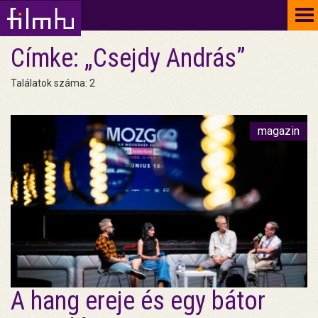
To
na
Címke: „Csejdy András”
Találatok száma: 2
magazin
A hang ereje és egy bátor