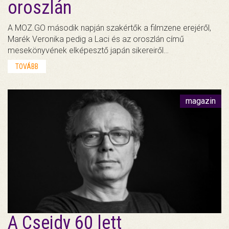
oroszlán
A MOZ.GO második napján szakértők a filmzene erejéről,
Marék Veronika pedig a Laci és az oroszlán című
mesekönyvének elképesztő japán sikereiről…
TOVÁBB
magazin
A Csejdy 60 lett